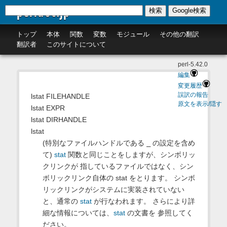
perldoc.jp
検索
Google検索
トップ
本体
関数
変数
モジュール
その他の翻訳
翻訳者
このサイトについて
perl-5.42.0
編集
変更履歴
誤訳の報告
lstat FILEHANDLE
原文を表示/隠す
lstat EXPR
lstat DIRHANDLE
lstat
(特別なファイルハンドルである
_
の設定を含め
て)
stat
関数と同じことをしますが、シンボリッ
クリンクが 指しているファイルではなく、シン
ボリックリンク自体の stat をとります。 シンボ
リックリンクがシステムに実装されていない
と、通常の
stat
が行なわれます。 さらにより詳
細な情報については、
stat
の文書を 参照してく
ださい。