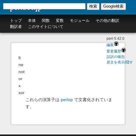
perldoc.jp
検索
Google検索
トップ
本体
関数
変数
モジュール
その他の翻訳
翻訳者
このサイトについて
perl-5.42.0
編集
変更履歴
誤訳の報告
lt
原文を表示/隠す
ne
not
or
x
xor
これらの演算子は
perlop
で文書化されていま
す。