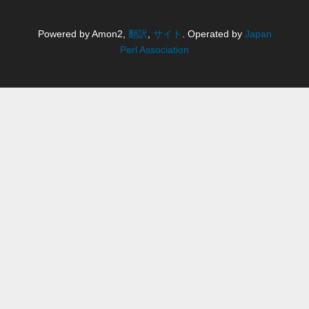
Powered by Amon2,
翻訳
,
サイト
. Operated by
Japan
Perl Association