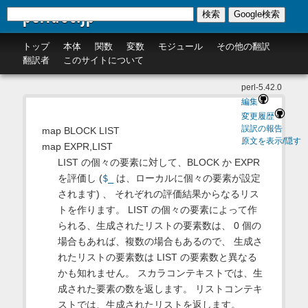
perldoc.jp
検索
Google検索
トップ
本体
関数
変数
モジュール
その他の翻訳
翻訳者
このサイトについて
perl-5.42.0
編集
変更履歴
誤訳の報告
map BLOCK LIST
原文を表示/隠す
map EXPR,LIST
LIST の個々の要素に対して、BLOCK か EXPR
を評価し (
$_
は、ローカルに個々の要素が設定
されます) 、 それぞれの評価結果からなるリス
トを作ります。 LIST の個々の要素によって作
られる、生成されたリストの要素数は、 0 個の
場合もあれば、複数の場合もあるので、 生成さ
れたリストの要素数は LIST の要素数と異なる
かも知れません。 スカラコンテキストでは、生
成された要素の数を返します。 リストコンテキ
ストでは、生成されたリストを返します。