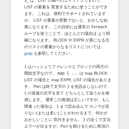
$_
は、LIST の値へのエイリアスですので、
LIST の要素を 変更するために使うことができ
ます。 これは、便利でサポートされています
が、 LIST の要素が変数でないと、おかしな結
果になります。 この目的には通常の
foreach
ループを使うことで、ほとんどの場合は より明
確になります。 BLOCK や EXPR が真になる元
のリストの要素からなるリストについては、
grep
も参照してください。
{
はハッシュリファレンスとブロックの両方の
開始文字なので、
map { ...
は map BLOCK
LIST の場合と map EXPR, LIST の場合がありま
す。 Perl は終了文字の
}
を先読みしないので、
{
の直後の文字を見て どちらとして扱うかを推
測します。 通常この推測は正しいですが、もし
間違った場合は、
}
まで読み込んで カンマが足
りない(または多い)ことがわかるまで、何かが
おかしいことに 気付きません。
}
の近くで文法
エラーが出ますが、Perl を助けるために単項の