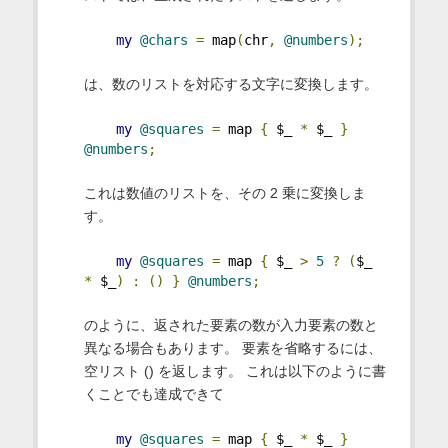
my
@chars
=
 map
(
chr
,
@numbers
);
は、数のリストを対応する文字に変換します。
my
@squares
=
 map 
{
 $_ 
*
 $_ 
}
@numbers
;
これは数値のリストを、その 2 乗に変換しま
す。
my
@squares
=
 map 
{
 $_ 
>
5
?
(
$_ 
*
 $_
)
:
()
}
@numbers
;
のように、返された要素の数が入力要素の数と
異なる場合もあります。 要素を省略するには、
空リスト () を返します。 これは以下のように書
くことでも達成できて
my
@squares
=
 map 
{
 $_ 
*
 $_ 
}