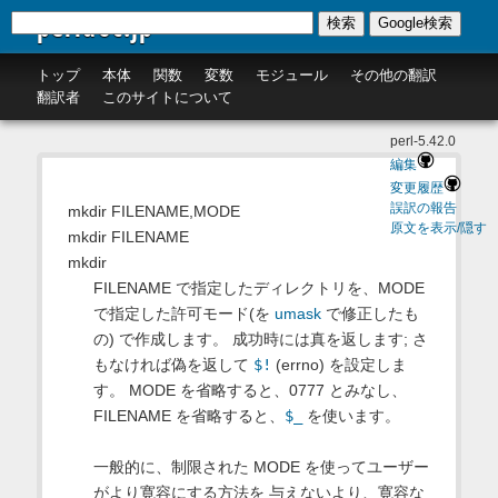
perldoc.jp
検索
Google検索
トップ
本体
関数
変数
モジュール
その他の翻訳
翻訳者
このサイトについて
perl-5.42.0
編集
変更履歴
誤訳の報告
mkdir FILENAME,MODE
原文を表示/隠す
mkdir FILENAME
mkdir
FILENAME で指定したディレクトリを、MODE
で指定した許可モード(を
umask
で修正したも
の) で作成します。 成功時には真を返します; さ
もなければ偽を返して
$!
(errno) を設定しま
す。 MODE を省略すると、0777 とみなし、
FILENAME を省略すると、
$_
を使います。
一般的に、制限された MODE を使ってユーザー
がより寛容にする方法を 与えないより、寛容な