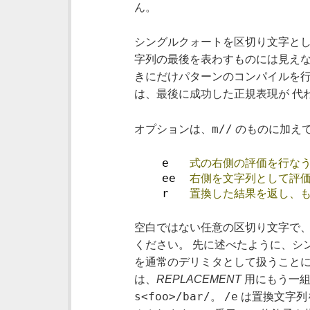
ん。
シングルクォートを区切り文字と
字列の最後を表わすものには見え
きにだけパターンのコンパイルを
は、最後に成功した正規表現が 代
m//
オプションは、
のものに加えて
    e   
式の右側の評価を行な
    ee  
右側を文字列として評
    r   
置換した結果を返し、
空白ではない任意の区切り文字で、
ください。 先に述べたように、シ
を通常のデリミタとして扱うことに
は、
REPLACEMENT
用にもう一組
s<foo>/bar/
/e
。
は置換文字列