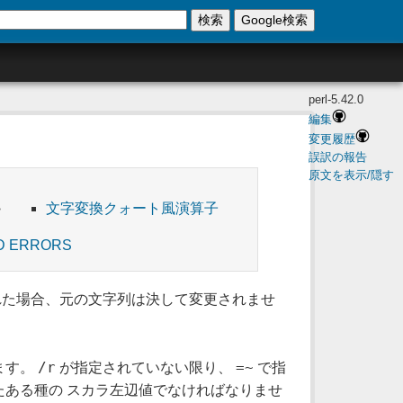
検索
Google検索
perl-5.42.0
編集
変更履歴
誤訳の報告
原文を表示/隠す
文字変換クォート風演算子
D ERRORS
た場合、元の文字列は決して変更されませ
/r
=~
ます。
が指定されていない限り、
で指
たある種の スカラ左辺値でなければなりませ