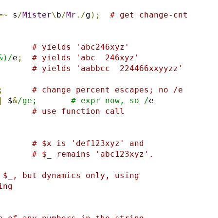
=~
 s
/
Mister
\
b
/
Mr
./
g
);
# get change-cnt
# yields 'abc246xyz'
&)/
e
;
# yields 'abc  246xyz'
# yields 'aabbcc  224466xxyyzz'
;
# change percent escapes; no /e
|
 $
&
/ge;       # expr now, so /
e
# use function call
# $x is 'def123xyz' and
# $_ remains 'abc123xyz'.
 $_, but dynamics only, using
ing