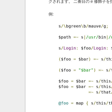
e
クされます。 二番目の
修飾子を指
例:
    s
/\
bgreen
\
b
/
mauve
/
g
;
    $path 
=~
 s
|
/usr/
bin
|
/
    s
/
Login
:
 $foo
/
Login
:
 
(
$foo 
=
 $bar
)
=~
 s
/
th
(
$foo 
=
"$bar"
)
=~
 s
/
    $foo 
=
 $bar 
=~
 s
/
this
    $foo 
=
 $bar 
=~
 s
/
this
=~
 s
/
that
@foo
=
 map 
{
 s
/
this
/
t