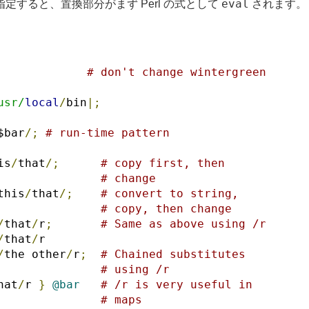
eval
定すると、置換部分がまず Perl の式として
されます。
# don't change wintergreen
usr/
local
/
bin
|;
$bar
/;
# run-time pattern
is
/
that
/;
# copy first, then
# change
this
/
that
/;
# convert to string,
# copy, then change
/
that
/
r
;
# Same as above using /r
/
that
/
r
/
the other
/
r
;
# Chained substitutes
# using /r
hat
/
r 
}
@bar
# /r is very useful in
# maps