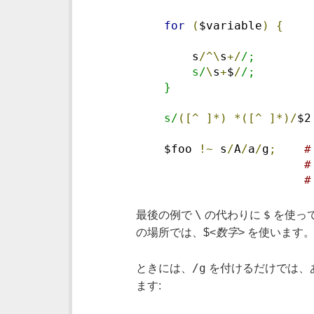
for
(
$variable
)
{
        s
/^\
s
+/
/;
        s/
\
s
+
$
/
/;
    }
    s/
([^
]*)
*([^
]*)/
$2
    $foo 
!~
 s
/
A
/
a
/
g
;
#
#
#
\
$
最後の例で
の代わりに
を使っ
の場所では、$<
数字
> を使います
/g
ときには、
を付けるだけでは、あ
ます: