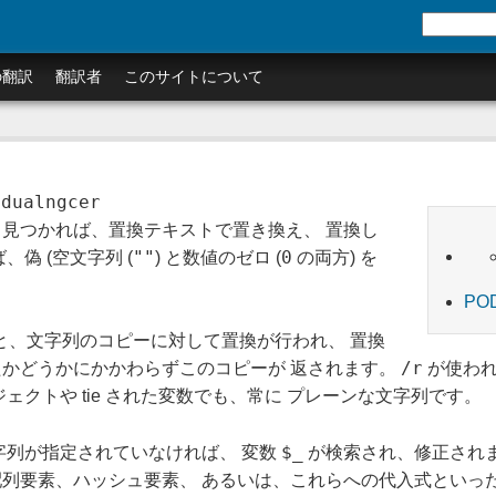
の翻訳
翻訳者
このサイトについて
odualngcer
見つかれば、置換テキストで置き換え、 置換し
""
0
偽 (空文字列 (
) と数値のゼロ (
の両方) を
PO
ると、文字列のコピーに対して置換が行われ、 置換
/r
かどうかにかかわらずこのコピーが 返されます。
が使われ
ェクトや tie された変数でも、常に プレーンな文字列です。
$_
字列が指定されていなければ、 変数
が検索され、修正され
列要素、ハッシュ要素、 あるいは、これらへの代入式といっ