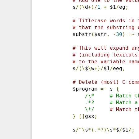
# Add one to the valu
    s
/(\
d
+)/
1
+
 $1
/
eg
;
# Titlecase words in 
# that the substring 
    substr
(
$str
,
-
30
)
=~
 
# This will expand an
# (including lexicals
# to the variable nam
    s
/(\
$
\
w
+)/
$1
/
eeg
;
# Delete (most) C com
    $program 
=~
 s 
{
/\*     # Match t
        .*?     # Match a
        \*/
# Match t
}
[]
gsx
;
    s
/^\
s
*(.*?)\
s
*
$
/
$1
/;