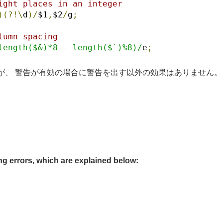
ight places in an integer
)(?!\
d
)/
$1
,
$2
/
g
;
lumn spacing
length($&)*8 - length($`)%8)/
e
;
が、 警告が有効の場合に警告を出す以外の効果はありません。
 errors, which are explained below: