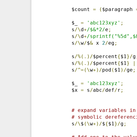
    $count 
=
(
$paragraph 
    $_ 
=
'abc123xyz'
;
    s
/\
d
+
/$&*2/
e
;
    s
/\
d
+
/sprintf("%5d",$
    s
/\
w
/
$
&
 x 
2
/
eg
;
    s
/%(.)/
$percent
{
$1
}/
g
    s
/%(.)/
$percent
{
$1
}
|
    s
/^=(\
w
+)/
pod
(
$1
)/
ge
;
    $_ 
=
'abc123xyz'
;
    $x 
=
 s
/
abc
/
def
/
r
;
# expand variables in
# symbolic dereferenc
    s
/\
$
(\
w
+)/
$
{
$1
}/
g
;