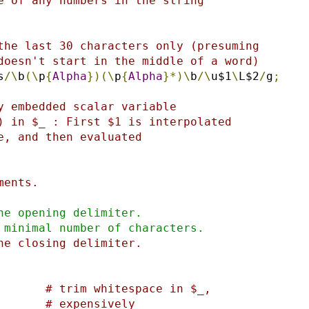
e of any numbers in the string
the last 30 characters only (presuming
doesn't start in the middle of a word)
s
/\
b
(\
p
{
Alpha
})(\
p
{
Alpha
}*)\
b
/\
u$1
\
L$2
/
g
;
y embedded scalar variable
) in $_ : First $1 is interpolated
e, and then evaluated
ments.
he opening delimiter.
 minimal number of characters.
he closing delimiter.
# trim whitespace in $_,
# expensively