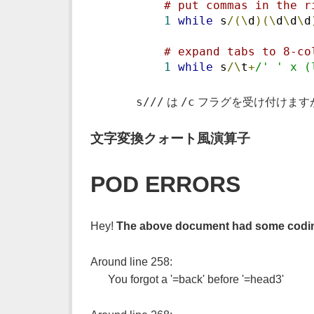
# put commas in the r
1
while
 s
/(\
d
)(\
d
\
d
\
d
# expand tabs to 8-co
1
while
 s
/\
t
+
/' ' x (
s///
/c
は
フラグを受け付けます
文字変換クォート風演算子
POD ERRORS
Hey!
The above document had some coding
Around line 258:
You forgot a '=back' before '=head3'