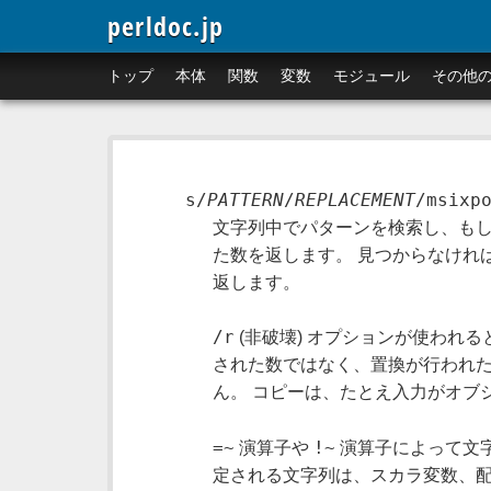
perldoc.jp
トップ
本体
関数
変数
モジュール
その他
s/
PATTERN
/
REPLACEMENT
/msixp
文字列中でパターンを検索し、もし
た数を返します。 見つからなければ、
返します。
/r
(非破壊) オプションが使われ
された数ではなく、置換が行われた
ん。 コピーは、たとえ入力がオブジ
=~
!~
演算子や
演算子によって文
定される文字列は、スカラ変数、配