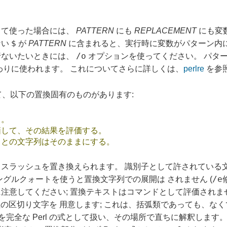
して使った場合には、
PATTERN
にも
REPLACEMENT
にも変
$
ない
が
PATTERN
に含まれると、実行時に変数がパターン内に
/o
行ないたいときには、
オプションを使ってください。 パタ
わりに使われます。 これについてさらに詳しくは、
perlre
を参
、以下の置換固有のものがあります:
う。
価して、その結果を評価する。
もとの文字列はそのままにする。
スラッシュを置き換えられます。 識別子として許されている
/e
ングルクォートを使うと置換文字列での展開は されません (
注意してください; 置換テキストはコマンドとして評価されま
の区切り文字を 用意します; これは、括弧類であっても、なく
を完全な Perl の式として扱い、その場所で直ちに解釈します