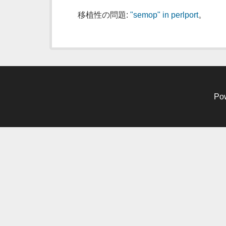
移植性の問題:
"semop" in perlport
。
Po