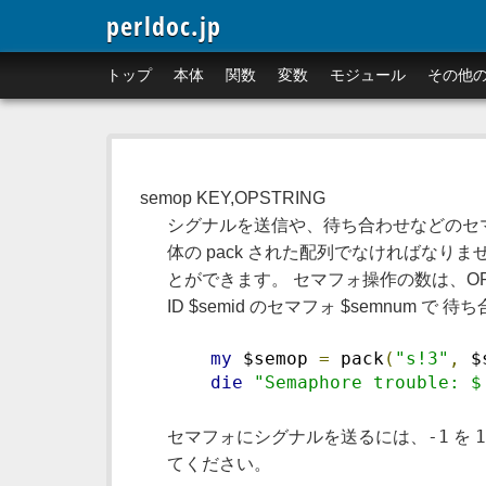
perldoc.jp
トップ
本体
関数
変数
モジュール
その他
semop KEY,OPSTRING
シグナルを送信や、待ち合わせなどのセマフォ
体の pack された配列でなければなりませ
とができます。 セマフォ操作の数は、O
ID $semid のセマフォ $semnum で
my
 $semop 
=
 pack
(
"s!3"
,
 $
die
"Semaphore trouble: $
-1
セマフォにシグナルを送るには、
を
てください。