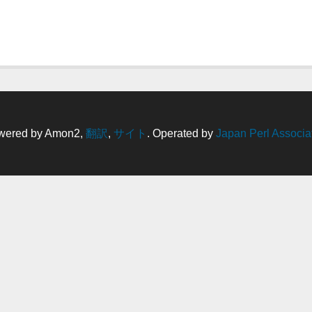
wered by Amon2,
翻訳
,
サイト
. Operated by
Japan Perl Associa