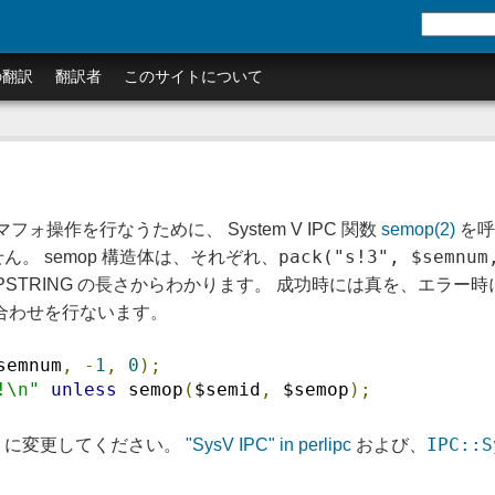
の翻訳
翻訳者
このサイトについて
操作を行なうために、 System V IPC 関数
semop(2)
を呼
pack("s!3", $semnum
ん。 semop 構造体は、それぞれ、
PSTRING の長さからわかります。 成功時には真を、エラー
 待ち合わせを行ないます。
semnum
,
-
1
,
0
);
!\n"
unless
 semop
(
$semid
,
 $semop
);
1
IPC::S
に変更してください。
"SysV IPC" in perlipc
および、