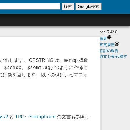
検索
Google検索
perl-5.42.0
編集
変更履歴
誤訳の報告
原文を表示/隠す
び出します。 OPSTRING は、semop 構造
, $semop, $semflag)
のように 作るこ
時には偽を返します。 以下の例は、セマフォ
ysV
IPC::Semaphore
と
の文書も参照し