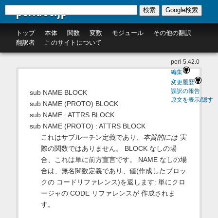
perldoc.jp
検索
Google検索
トップ
本体
関数
変数
モジュール
その他の翻訳
翻訳者
このサイトについて
perl-5.42.0
編集
変更履歴
誤訳の報告
sub NAME BLOCK
原文を表示/隠す
sub NAME (PROTO) BLOCK
sub NAME : ATTRS BLOCK
sub NAME (PROTO) : ATTRS BLOCK
これはサブルーチン定義であり、
本質的には
実
際の関数ではありません。 BLOCK なしの場
合、これは単に前方宣言です。 NAME なしの場
合は、無名関数定義であり、値(作成したブロッ
クの コードリファレンス)を返します: 単にクロ
ージャの CODE リファレンスが 作成されま
す。