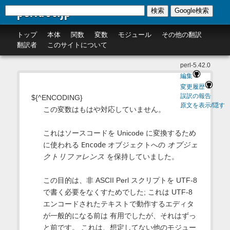
perldoc.jp
検索
Google検索
トップ
本体
関数
変数
モジュール
その他の翻訳
翻訳者
このサイトについて
perl-5.42.0
編集
変更履歴
誤訳の報告
${^ENCODING}
原文を表示/隠す
この変数はもはや対応していません。
これはソースコードを Unicode に変換するため
に使われる
Encode
オブジェクトへの
オブジェ
クトリファレンス
を保持していました。
この目的は、非 ASCII Perl スクリプトを UTF-8
で書く必要をなくすためでした; これは UTF-8
エンコードされたテキストで動作するエディタ
が一般的になる前は 有用でしたが、それはずっ
と前です。 これは、想定してない他のモジュー