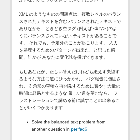
XML のようなものの問題点は、複数レベルのバラン
スされたテキストを含む バランスされたテキストで
ありながら、ときどき空タグ (例えば
<br/>
)のよ
うにバランスされていない テキストがあることで
す。 それでも、予定外のことが起こります。 入力
を処理するためのパターンが出来た、と思った瞬
間、誰かが あなたに変化球を投げてきます。
もしあなたが、正しい答えだけれども絶えず失望す
るような方法に道にひっかかれ、 バグ報告に包囲さ
れ、 3 角形の車輪を再開発するために費やす大量の
時間に辟易とするような 厳しい道を望むなら、 フ
ラストレーションで諦める前に試すことの出来るこ
とがいくつかあります:
Solve the balanced text problem from
another question in
perlfaq6