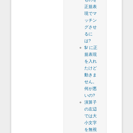
正規表
現でマ
ッチン
グさせ
るに
は?
$/ に正
規表現
を入れ
たけど
動きま
せん。
何が悪
いの?
演算子
の左辺
では大
小文字
を無視