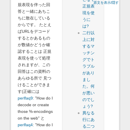
原文を表示/隠す
規表現を伴った回
正規表
答と一緒にあちこ
現を使
ちに散在している
うに
からです。 たとえ
は?
ばURLをデコード
二行以
するとかあるもの
上に対
が数値かどうか確
するマ
認することは 正規
ッチン
表現を使って処理
グでト
されますが、この
ラブル
回答はこの資料の
があり
あらゆる所で 見つ
まし
けることができま
た。何
す(正確には
が悪い
perlfaq9
: "How do I
のでし
decode or create
ょう?
those %-encodings
異なる
on the web" と
行にあ
perlfaq4
: "How do I
る二つ