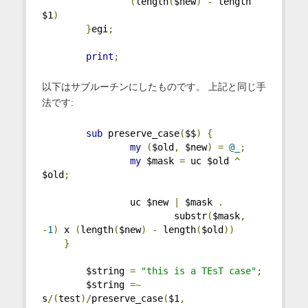
(
length
(
$new
)
-
 length 
$1
)
}
egi
;
print
;
以下はサブルーチンにしたものです。 上記と同じ手
法です:
sub
 preserve_case
(
$$
)
{
my
(
$old
,
 $new
)
=
@_
;
my
 $mask 
=
 uc $old 
^
$old
;
                uc $new 
|
 $mask 
.
                        substr
(
$mask
,
-
1
)
 x 
(
length
(
$new
)
-
 length
(
$old
))
}
        $string 
=
"this is a TEsT case"
;
        $string 
=~
s
/(
test
)/
preserve_case
(
$1
,