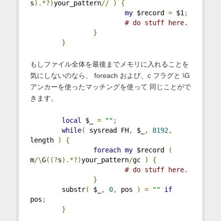
s
).*?)
your_pattern
//
)
{
my
 $record 
=
 $1
;
# do stuff here.
}
}
もしファイル全体を最後までメモリに入れることを
気にしないのなら、 foreach および、c フラグと \G
アンカーを使ったマッチングを使って 同じことがで
きます。
local
 $_ 
=
""
;
while
(
 sysread FH
,
 $_
,
8192
,
length 
)
{
foreach
my
 $record 
(
m
/\
G
((?
s
).*?)
your_pattern
/
gc 
)
{
# do stuff here.
}
        substr
(
 $_
,
0
,
 pos 
)
=
""
if
pos
;
}