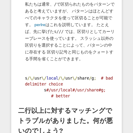
私たちは通常、
/
で区切られたものをパターンで
あると考えていますが、 パターンはほとんどす
べてのキャラクタを使って区切ることが可能で
す。
perlre
はこれを説明しています。 たとえ
ば、先に挙げた
s///
では、区切りとしてカーリ
ーブレースを使っています。 スラッシュ以外の
区切りを選択することによって、パターンの中
に存在する 区切り記号と同じものをクォートす
る手間を省くことができます。
s
/\/
usr
\/
local
/\/
usr
\/
share
/
g
;
# bad 
delimiter choice
        s
#/usr/local#/usr/share#g;   
           # better
二行以上に対するマッチングで
トラブルがありました。何が悪
いのでしょう?