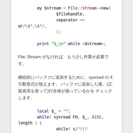
my
 $stream 
=
File
::
Stream
->
new
(
                $filehandle
,
                separator 
=>
qr
/\
s
*,\
s
*/,
);
print
"$_\n"
while
<
$stream
>;
File::Stream がなければ、もう少し作業が必要で
す。
継続的にバッファに追加するために、sysread の 4
引数形式が使えます。 バッファに追加した後、(正
規表現を使って)行全体が揃っているかを チェック
します。
local
 $_ 
=
""
;
while
(
 sysread FH
,
 $_
,
8192
,
length 
)
{
while
(
 s
/^((?