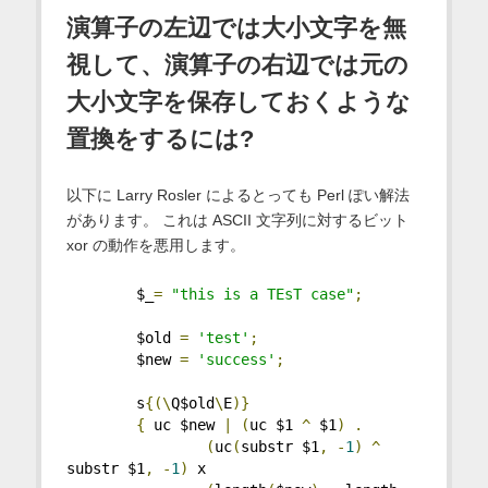
演算子の左辺では大小文字を無
視して、演算子の右辺では元の
大小文字を保存しておくような
置換をするには?
以下に Larry Rosler によるとっても Perl ぽい解法
があります。 これは ASCII 文字列に対するビット
xor の動作を悪用します。
        $_
=
"this is a TEsT case"
;
        $old 
=
'test'
;
        $new 
=
'success'
;
        s
{(\
Q$old
\
E
)}
{
 uc $new 
|
(
uc $1 
^
 $1
)
.
(
uc
(
substr $1
,
-
1
)
^
substr $1
,
-
1
)
 x