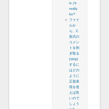
is
/o
really
for?
ファイ
ルか
ら、C
形式の
コメン
トを剥
ぎ取る
(strip)
するに
はどの
ように
正規表
現を使
えば良
いので
しょう