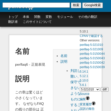
perldoc.jp
検索
Google検索
トップ
本体
関数
変数
モジュール
その他の翻訳
翻訳者
このサイトについて
5.10.1
CPANで確認する
Other versions:
perlfaq-5.021010
名前
perlfaq-5.021009
perlfaq-5.0150044
名前
perlfaq-5.0150043
説明
perlfaq-5.0150042
perlfaq6 - 正規表現
perlfaq-5.0150039
判読し
5.14.1
難い、
5.12.1
説明
5.10.0
保守で
5.6.1
きない
この章は驚くほど
ような
Source
小さくなっていま
ものに
編集
す。 なぜならFAQ
変更履歴
するこ
の残りの部分は 正
誤訳の報告
となく