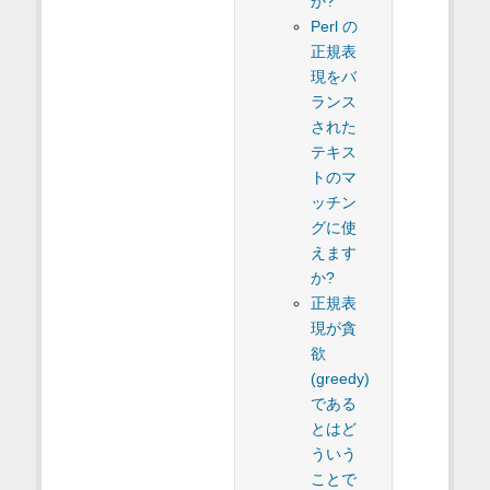
か?
Perl の
正規表
現をバ
ランス
された
テキス
トのマ
ッチン
グに使
えます
か?
正規表
現が貪
欲
(greedy)
である
とはど
ういう
ことで