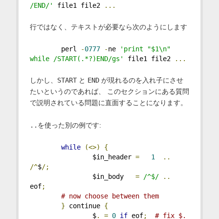
/END/'
 file1 file2 
...
行ではなく、テキストが必要なら次のようにします
        perl 
-
0777
-
ne 
'print "$1\n" 
while /START(.*?)END/gs'
 file1 file2 
...
しかし、
START
と
END
が現れるのを入れ子にさせ
たいというのであれば、 このセクションにある質問
で説明されている問題に直面することになります。
..
を使った別の例です:
while
(<>)
{
                $in_header 
=
1
..
/^
$
/;
                $in_body   
=
/^$/
..
eof
;
# now choose between them
}
 continue 
{
                $
.
=
0
if
 eof
;
# fix $.