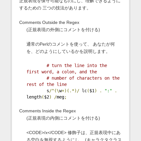
正規表現を保守可能なものにし、理解できるように
するための 三つの技法があります。
Comments Outside the Regex
(正規表現の外側にコメントを付ける)
通常のPerlのコメントを使って、 あなたが何
を、どのようにしているかを説明します。
# turn the line into the 
first word, a colon, and the
# number of characters on the 
rest of the line
        s
/^(\
w
+)(.*)/
 lc
(
$1
)
.
":"
.
length
(
$2
)
/
meg
;
Comments Inside the Regex
(正規表現の内側にコメントを付ける)
<CODE>/x</CODE> 修飾子は、正規表現中にあ
る空白を無視するようにし、 (キャラクタクラス