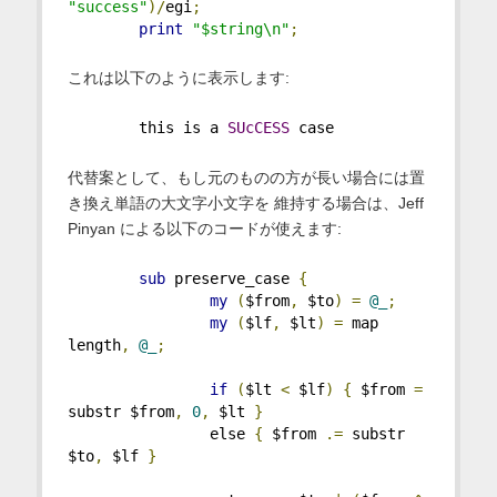
"success"
)/
egi
;
print
"$string\n"
;
これは以下のように表示します:
        this is a 
SUcCESS
 case
代替案として、もし元のものの方が長い場合には置
き換え単語の大文字小文字を 維持する場合は、Jeff
Pinyan による以下のコードが使えます:
sub
 preserve_case 
{
my
(
$from
,
 $to
)
=
@_
;
my
(
$lf
,
 $lt
)
=
 map 
length
,
@_
;
if
(
$lt 
<
 $lf
)
{
 $from 
=
substr $from
,
0
,
 $lt 
}
                else 
{
 $from 
.=
 substr 
$to
,
 $lf 
}