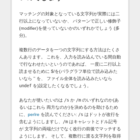
マッチングの対象となっている文字列が実際には二
行以上になっていないか、 パターンで正しい修飾子
(modifier)を使っていないかのいずれかでしょう (多
分)。
複数行のデータを一つの文字列にする方法はたくさ
んあります。 これを、入力を読み込んでいる間自動
で行なわせたいというのであれば、 一度に二行以上
読ませるために $/を(パラグラフ単位で読み込みた
いなら '' を、 ファイル全体を読み込みたいなら
undef
を)設定したくなるでしょう。
あなたが使いたいのは
/s
か
/m
のいずれなのか(あ
るいはこれら 両方なのか)を決めるのを助けるため
に、
perlre
を読んでください:
/s
はドットが改行を
含むようにしますし、
/m
はキャレットとドル記号
が 文字列の両端だけでなく改行の前後でマッチする
ようにします。 そして、複数行に渡る文字列を取得