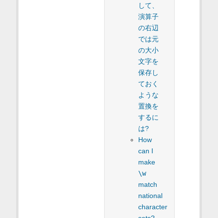
して、
演算子
の右辺
では元
の大小
文字を
保存し
ておく
ような
置換を
するに
は?
How
can I
make
\w
match
national
character