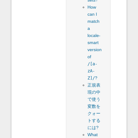
sets?
How
can I
match
a
locale-
smart
version
of
/[a-
zA-
Z]/
?
正規表
現の中
で使う
変数を
クォー
トする
には?
What