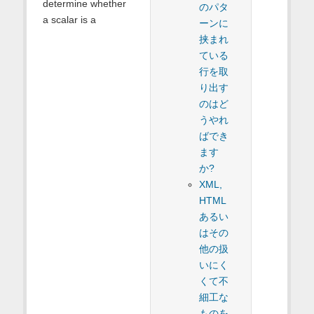
determine whether
のパタ
a scalar is a
ーンに
挟まれ
ている
行を取
り出す
のはど
うやれ
ばでき
ます
か?
XML,
HTML
あるい
はその
他の扱
いにく
くて不
細工な
ものを