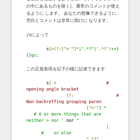
の中にあるものを除く)、通常のコメントが使え
るように します。 あなたの想像できるように、
空白とコメントは非常に助けに なります。
/x
によって
        s
{<(?:[^>
'"]*|".*?"|'
.*?
')+>}
{}gs;
この正規表現を以下の様に記述できます:
        s
{
<
# 
opening angle bracket
(?:
# 
Non-backreffing grouping paren
[^>
'"] *     
   # 0 or more things that are 
neither > nor '
 nor 
"
                                |     
      #    or else
                        "
.*?
"         