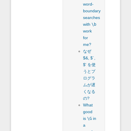
word-
boundary
searches
with
\b
work
for
me?
なぜ
$&, $`,
$' を使
うとプ
ログラ
ムが遅
くなる
の?
What
good
is
\G
in
a