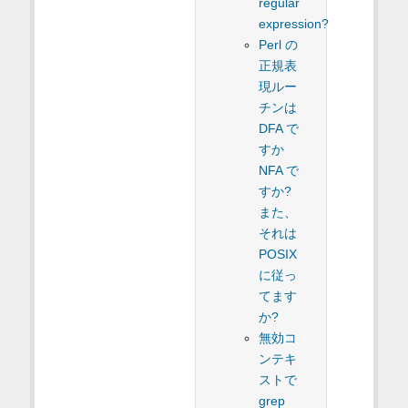
regular
expression?
Perl の
正規表
現ルー
チンは
DFA で
すか
NFA で
すか?
また、
それは
POSIX
に従っ
てます
か?
無効コ
ンテキ
ストで
grep