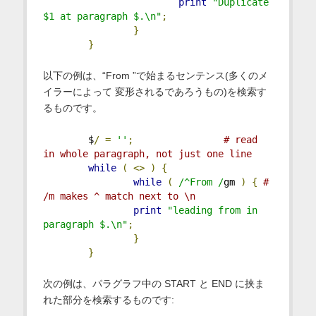
print
"Duplicate 
$1 at paragraph $.\n"
;
}
}
以下の例は、“From ”で始まるセンテンス(多くのメ
イラーによって 変形されるであろうもの)を検索す
るものです。
        $
/
=
''
;
# read 
in whole paragraph, not just one line
while
(
<>
)
{
while
(
/^From /
gm 
)
{
# 
/m makes ^ match next to \n
print
"leading from in 
paragraph $.\n"
;
}
}
次の例は、パラグラフ中の START と END に挟ま
れた部分を検索するものです: