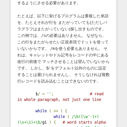
するようにさせる必要があります。
たとえば、以下に挙げるプログラムは重複した単語
を、たとえそれが行を またがっていても(ただしパ
ラグラフはまたがっていない)探し出すものです。
この例では、
/s
の必要はありません。 なぜなら、
この行をまたがらせたい正規表現でドットを使って
いないからです。
/m
を使う必要もありません。 そ
れは、キャレットやドル記号をレコードの中にある
改行の前後で マッチさせることは望んでいないから
です。 しかし、$/ をデフォルト以外のものに設定
することは避けられませんし、 そうしなければ複数
行レコードを読み込むことはできないのです。
        $
/
=
''
;
# read 
in whole paragraph, not just one line
while
(
<>
)
{
while
(
/\b([\w'-]+)
(\s+\1)+\b/
gi 
)
{
# word starts alpha