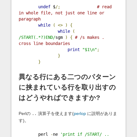
undef
 $
/;
# read 
in whole file, not just one line or 
paragraph
while
(
<>
)
{
while
(
/START(.*?)END/
sgm 
)
{
# /s makes . 
cross line boundaries
print
"$1\n"
;
}
}
異なる行にある二つのパターン
に挟まれている行を取り出すの
はどうやればできますか?
Perlの
..
演算子を使えます(
perlop
に説明がありま
す)。
        perl 
-
ne 
'print if /START/ .. 