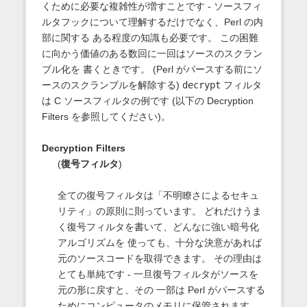
くために必要な複雑性が増すことです - ソースフィ
ルタフックについて理解するだけでなく、Perl の内
部に関する ある程度の知識も必要です。 この困難
に向かう価値のある数回に一回はソースのスクラン
ブル化を 書くときです。 (Perl がパースする前にソ
ースのスクランブルを解除する)
decrypt
フィルタ
は C ソースフィルタの例です (以下の Decryption
Filters を参照してください)。
Decryption Filters
(
復号フィルタ
)
全ての復号フィルタは「不明瞭さによるセキュ
リティ」の原則に則っています。 どれだけうま
く復号フィルタを書いて、どんなに強い暗号化
アルゴリズムを 使っても、十分な決意があれば
元のソースコードを取得できます。 その理由は
とても単純です - 一旦復号フィルタがソースを
元の形に戻すと、その 一部は Perl がパースする
ためにコンピュータのメモリに保管されます。