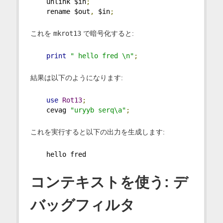
    unlink $in
;
    rename $out
,
 $in
;
これを
mkrot13
で暗号化すると:
print
" hello fred \n"
;
結果は以下のようになります:
use
Rot13
;
    cevag 
"uryyb serq\a"
;
これを実行すると以下の出力を生成します:
    hello fred
コンテキストを使う: デ
バッグフィルタ