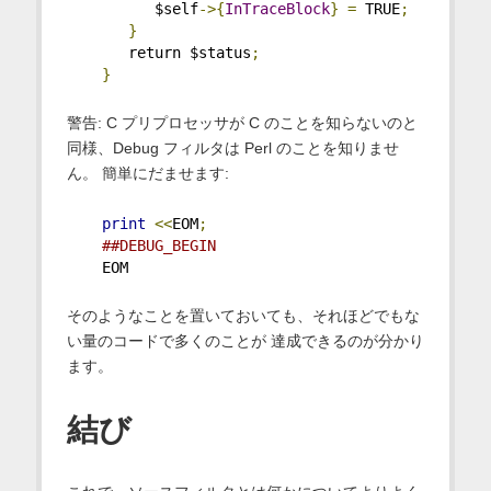
          $self
->{
InTraceBlock
}
=
 TRUE
;
}
       return $status
;
}
警告: C プリプロセッサが C のことを知らないのと
同様、Debug フィルタは Perl のことを知りませ
ん。 簡単にだませます:
print
<<
EOM
;
##DEBUG_BEGIN
    EOM
そのようなことを置いておいても、それほどでもな
い量のコードで多くのことが 達成できるのが分かり
ます。
結び