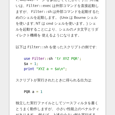
いは、
Filter::exec
は外部コマンドを直接起動し
ますが、
Filter::sh
は外部コマンドを起動するた
めのシェルを起動します。 (Unix は Bourne シェル
を使います; NT は cmd シェルを使います。) シェ
ルを起動することにより、シェルのメタ文字とリダ
イレクト機構を 使えるようになります。
以下は
Filter::sh
を使ったスクリプトの例です:
use
Filter
::
sh 
'tr XYZ PQR'
;
    $a 
=
1
;
print
"XYZ a = $a\n"
;
スクリプトが実行されたときに得られる出力は:
    PQR a 
=
1
独立した実行ファイルとしてソースフィルタを書く
とうまく動作しますが、 小さい性能上のペナルティ
があります。 例えば、上述の小さい例を実行する