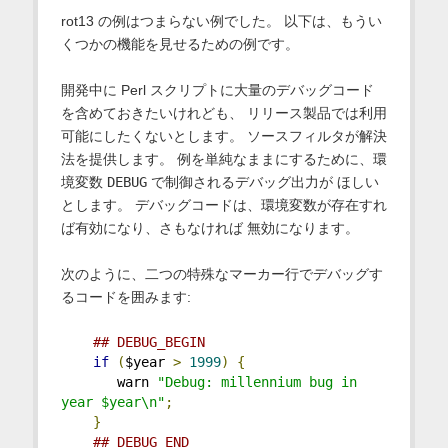
rot13 の例はつまらない例でした。 以下は、もうい
くつかの機能を見せるための例です。
開発中に Perl スクリプトに大量のデバッグコード
を含めておきたいけれども、 リリース製品では利用
可能にしたくないとします。 ソースフィルタが解決
法を提供します。 例を単純なままにするために、環
境変数
DEBUG
で制御されるデバッグ出力が ほしい
とします。 デバッグコードは、環境変数が存在すれ
ば有効になり、さもなければ 無効になります。
次のように、二つの特殊なマーカー行でデバッグす
るコードを囲みます:
## DEBUG_BEGIN
if
(
$year 
>
1999
)
{
       warn 
"Debug: millennium bug in 
year $year\n"
;
}
## DEBUG_END