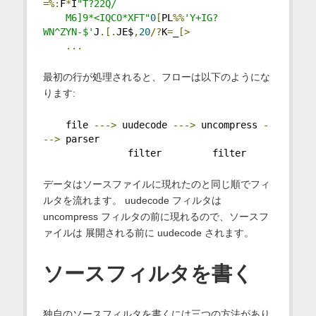
=%:
F
*
I
"T?22Q/
    M6]9*<IQCO*XFT"
0
[
PL
%%
'Y+IG?
WN^ZYN-$'
J
.[.
JE$
,
20
/?
K
=
_
[>
...
最初の行が処理されると、フローは以下のようにな
ります:
    file 
--->
 uudecode 
--->
 uncompress 
-
-->
 parser
               filter         filter
データはソースファイルに現れたのと同じ順でフィ
ルタを流れます。 uudecode フィルタは
uncompress フィルタの前に現れるので、ソースフ
ァイルは 展開される前に uudecode されます。
ソースフィルタを書く
独自のソースフィルタを書くには三つの方法があり