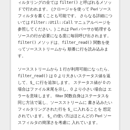
ィルタリングの全ては
filter()
と呼ばれるメソッ
ドで行われます。 (クロージャを使って Perl ソース
フィルタを書くことも可能です。 さらなる詳細につ
いては
Filter::Util::Call
マニュアルページを
参照してください。) これは Perl パーサが処理する
ソースの行が必要になる度に毎回呼び出されます。
filter()
メソッドは、
filter_read()
関数を使
ってソースストリームから 順番に行を読み込みま
す。
ソースストリームから 1 行が利用可能になったら、
filter_read()
は 0 より大きいステータス値を返
して、
$_
に行を追加します。 ステータス値が 0 の
場合はファイル末尾を示し、0 より小さい場合は エ
ラーを意味します。 filter 関数自身はステータスを
同じ方法で返し、ソースストリームに 書き込みたい
フィルタリングされた行を
$_
に入れることを 想定
されています。
$_
の使い方はほとんどの Perl ソー
スフィルタの簡潔さを考慮に 入れています。