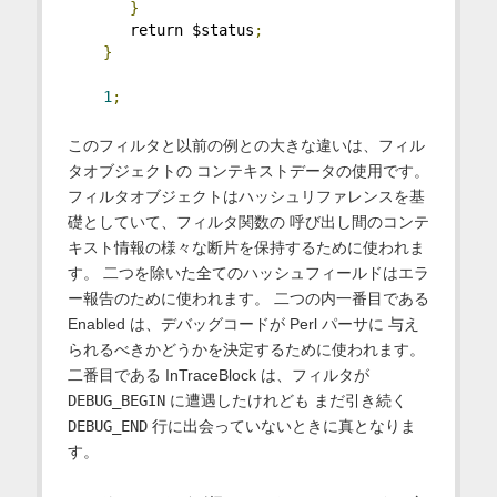
}
       return $status
;
}
1
;
このフィルタと以前の例との大きな違いは、フィル
タオブジェクトの コンテキストデータの使用です。
フィルタオブジェクトはハッシュリファレンスを基
礎としていて、フィルタ関数の 呼び出し間のコンテ
キスト情報の様々な断片を保持するために使われま
す。 二つを除いた全てのハッシュフィールドはエラ
ー報告のために使われます。 二つの内一番目である
Enabled は、デバッグコードが Perl パーサに 与え
られるべきかどうかを決定するために使われます。
二番目である InTraceBlock は、フィルタが
DEBUG_BEGIN
に遭遇したけれども まだ引き続く
DEBUG_END
行に出会っていないときに真となりま
す。