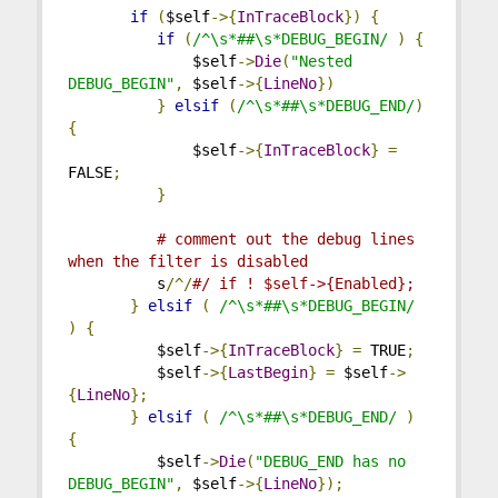
if
(
$self
->{
InTraceBlock
})
{
if
(
/^\s*##\s*DEBUG_BEGIN/
)
{
              $self
->
Die
(
"Nested 
DEBUG_BEGIN"
,
 $self
->{
LineNo
})
}
elsif
(
/^\s*##\s*DEBUG_END/
)
{
              $self
->{
InTraceBlock
}
=
FALSE
;
}
# comment out the debug lines 
when the filter is disabled
          s
/^/
#/ if ! $self->{Enabled};
}
elsif
(
/^\s*##\s*DEBUG_BEGIN/
)
{
          $self
->{
InTraceBlock
}
=
 TRUE
;
          $self
->{
LastBegin
}
=
 $self
->
{
LineNo
};
}
elsif
(
/^\s*##\s*DEBUG_END/
)
{
          $self
->
Die
(
"DEBUG_END has no 
DEBUG_BEGIN"
,
 $self
->{
LineNo
});