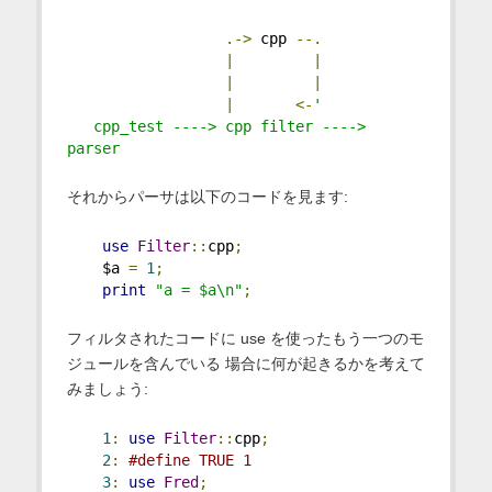
.->
 cpp 
--.
|
|
|
|
|
<-
'
   cpp_test ----> cpp filter ----> 
parser
それからパーサは以下のコードを見ます:
use
Filter
::
cpp
;
    $a 
=
1
;
print
"a = $a\n"
;
フィルタされたコードに use を使ったもう一つのモ
ジュールを含んでいる 場合に何が起きるかを考えて
みましょう:
1
:
use
Filter
::
cpp
;
2
:
#define TRUE 1
3
:
use
Fred
;