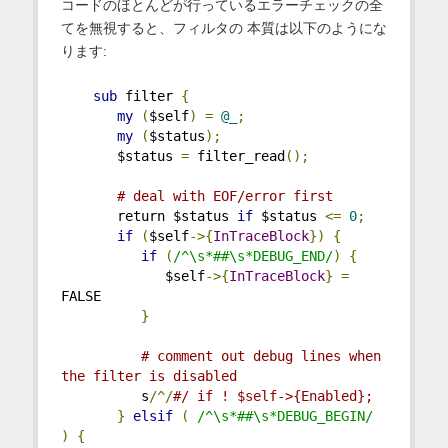
コードのほとんどが行っているエラーチェックの全
てを無視すると、フィルタの 本質は以下のようにな
ります:
sub
 filter 
{
my
(
$self
)
=
@_
;
my
(
$status
);
       $status 
=
 filter_read
();
# deal with EOF/error first
       return $status 
if
 $status 
<=
0
;
if
(
$self
->{
InTraceBlock
})
{
if
(
/^\s*##\s*DEBUG_END/
)
{
             $self
->{
InTraceBlock
}
=
FALSE
}
# comment out debug lines when 
the filter is disabled
          s
/^/
#/ if ! $self->{Enabled};
}
elsif
(
/^\s*##\s*DEBUG_BEGIN/
)
{