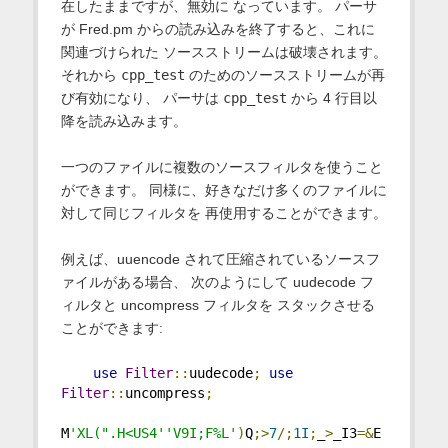
在したままですが、無効に なっています。 パーサ
が Fred.pm からの読み込みを終了すると、これに
関連づけられた ソースストリームは破壊されます。
それから
cpp_test
のためのソースストリームが再
び有効になり、 パーサは
cpp_test
から 4 行目以
降を読み込みます。
一つのファイルに複数のソースフィルタを使うこと
ができます。 同様に、好きなだけ多くのファイルに
対して同じフィルタを 再使用することができます。
例えば、uuencode されて圧縮されているソースフ
ァイルがある場合、 次のようにして uudecode フ
ィルタと uncompress フィルタを スタックさせる
ことができます:
use
Filter
::
uudecode
;
use
Filter
::
uncompress
;
M
'XL(".H<US4''V9I;F%L'
)
Q
;>
7
/;
1I
;
_
>
_I3
=&
E