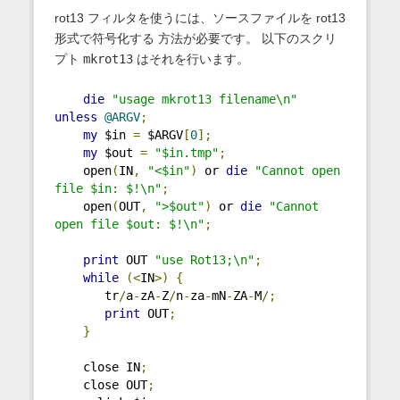
rot13 フィルタを使うには、ソースファイルを rot13
形式で符号化する 方法が必要です。 以下のスクリ
プト
mkrot13
はそれを行います。
die
"usage mkrot13 filename\n"
unless
@ARGV
;
my
 $in 
=
 $ARGV
[
0
];
my
 $out 
=
"$in.tmp"
;
    open
(
IN
,
"<$in"
)
 or 
die
"Cannot open 
file $in: $!\n"
;
    open
(
OUT
,
">$out"
)
 or 
die
"Cannot 
open file $out: $!\n"
;
print
 OUT 
"use Rot13;\n"
;
while
(<
IN
>)
{
       tr
/
a
-
zA
-
Z
/
n
-
za
-
mN
-
ZA
-
M
/;
print
 OUT
;
}
    close IN
;
    close OUT
;