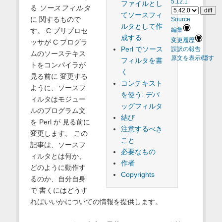
5.12.1
ファイルとし
る
ソースフィルタ
てソースフィ
に 関するもので
Source
ルタとして作
す。 C プリプロセ
編集
成する
変更履歴
ッサが C プログラ
Perl でソース
誤訳の報告
ムのソーステキス
原文を表示/隠す
フィルタを書
トをコンパイラが
く
見る前に 変更する
コンテキスト
ように、ソースフ
を使う: デバ
ィルタはモジュー
ッグフィルタ
ルのプログラム文
結び
を Perl が 見る前に
注意するべき
変更します。 この
こと
記事は、ソースフ
必要なもの
ィルタとは何か、
作者
どのように動作す
Copyrights
るのか、自分自身
で 書くにはどうす
ればいいかについての情報を提供します。