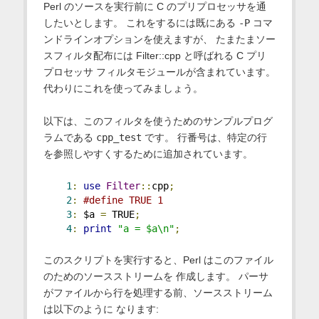
Perl のソースを実行前に C のプリプロセッサを通
したいとします。 これをするには既にある
-P
コマ
ンドラインオプションを使えますが、 たまたまソー
スフィルタ配布には Filter::cpp と呼ばれる C プリ
プロセッサ フィルタモジュールが含まれています。
代わりにこれを使ってみましょう。
以下は、このフィルタを使うためのサンプルプログ
ラムである
cpp_test
です。 行番号は、特定の行
を参照しやすくするために追加されています。
1
:
use
Filter
::
cpp
;
2
:
#define TRUE 1
3
:
 $a 
=
 TRUE
;
4
:
print
"a = $a\n"
;
このスクリプトを実行すると、Perl はこのファイル
のためのソースストリームを 作成します。 パーサ
がファイルから行を処理する前、ソースストリーム
は以下のように なります: