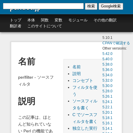
perldoc.jp
検索
Google検索
トップ
本体
関数
変数
モジュール
その他の翻訳
翻訳者
このサイトについて
5.10.1
CPANで確認する
Other versions:
5.42.0
名前
5.40.0
5.38.0
名前
5.36.0
説明
5.34.0
perlfilter - ソースフ
コンセプト
5.32.0
ィルタ
5.30.0
フィルタを使
5.28.0
う
5.26.1
説明
ソースフィル
5.24.1
タを書く
5.22.1
5.20.1
C でソースフ
この記事は、ほと
5.18.1
ィルタを書く
5.16.1
んど知られていな
独立した実行
5.14.1
い Perl の機能であ