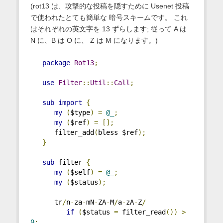
(rot13 は、攻撃的な投稿を隠すために Usenet 投稿
で使われたとても簡単な 暗号スキームです。 これ
はそれぞれの英文字を 13 ずらします; 従って A は
N に、B は O に、 Z は M になります。)
package
Rot13
;
use
Filter
::
Util
::
Call
;
sub
import
{
my
(
$type
)
=
@_
;
my
(
$ref
)
=
[];
      filter_add
(
bless $ref
);
}
sub
 filter 
{
my
(
$self
)
=
@_
;
my
(
$status
);
      tr
/
n
-
za
-
mN
-
ZA
-
M
/
a
-
zA
-
Z
/
if
(
$status 
=
 filter_read
())
>
0
;