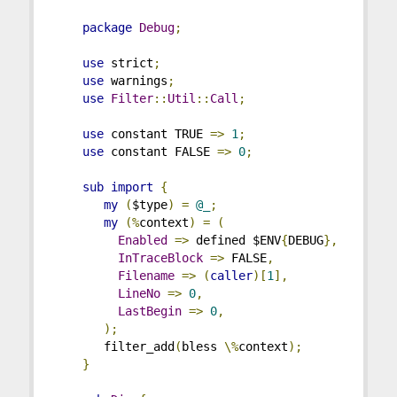
package
Debug
;
use
 strict
;
use
 warnings
;
use
Filter
::
Util
::
Call
;
use
 constant TRUE 
=>
1
;
use
 constant FALSE 
=>
0
;
sub
import
{
my
(
$type
)
=
@_
;
my
(%
context
)
=
(
Enabled
=>
 defined $ENV
{
DEBUG
},
InTraceBlock
=>
 FALSE
,
Filename
=>
(
caller
)[
1
],
LineNo
=>
0
,
LastBegin
=>
0
,
);
       filter_add
(
bless 
\%
context
);
}