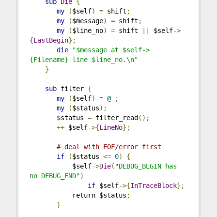
sub
Die
{
my
(
$self
)
=
 shift
;
my
(
$message
)
=
 shift
;
my
(
$line_no
)
=
 shift 
||
 $self
->
{
LastBegin
};
die
"$message at $self->
{Filename} line $line_no.\n"
}
sub
 filter 
{
my
(
$self
)
=
@_
;
my
(
$status
);
       $status 
=
 filter_read
();
++
 $self
->{
LineNo
};
# deal with EOF/error first
if
(
$status 
<=
0
)
{
           $self
->
Die
(
"DEBUG_BEGIN has 
no DEBUG_END"
)
if
 $self
->{
InTraceBlock
};
           return $status
;
}