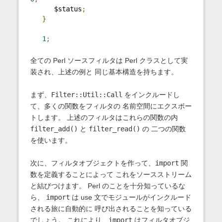
      $status
;
}
1
;
全ての Perl ソースフィルタは Perl クラスとして実
装され、上述の例と 同じ基本構造を持ちます。
まず、
Filter::Util::Call
をインクルードし
て、多くの関数をフィルタの 名前空間にエクスポー
トします。 上述のフィルタはこれらの関数の内
filter_add()
と
filter_read()
の 二つの関数
を使います。
次に、フィルタオブジェクトを作って、
import
関
数を定義することによって これをソースストリーム
と結びつけます。 Perl のことを十分知っているな
ら、
import
は use 文でモジュールがインクルード
される旅に自動的に 呼び出されることを知っている
でしょう。 これにより、
import
はフィルタオブジ