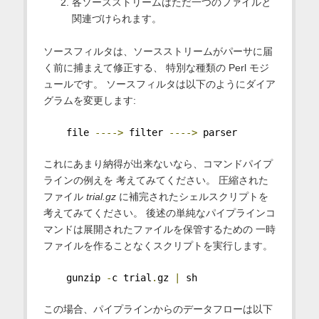
各ソースストリームはただ一つのファイルと
関連づけられます。
ソースフィルタは、ソースストリームがパーサに届
く前に捕まえて修正する、 特別な種類の Perl モジ
ュールです。 ソースフィルタは以下のようにダイア
グラムを変更します:
    file 
---->
 filter 
---->
 parser
これにあまり納得が出来ないなら、コマンドパイプ
ラインの例えを 考えてみてください。 圧縮された
ファイル
trial.gz
に補完されたシェルスクリプトを
考えてみてください。 後述の単純なパイプラインコ
マンドは展開されたファイルを保管するための 一時
ファイルを作ることなくスクリプトを実行します。
    gunzip 
-
c trial
.
gz 
|
 sh
この場合、パイプラインからのデータフローは以下