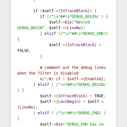
if
(
$self
->{
InTraceBlock
})
{
if
(
/^\s*##\s*DEBUG_BEGIN/
)
{
              $self
->
Die
(
"Nested 
DEBUG_BEGIN"
,
 $self
->{
LineNo
})
}
elsif
(
/^\s*##\s*DEBUG_END/
)
{
              $self
->{
InTraceBlock
}
=
FALSE
;
}
# comment out the debug lines 
when the filter is disabled
          s
/^/
#/ if ! $self->{Enabled};
}
elsif
(
/^\s*##\s*DEBUG_BEGIN/
)
{
          $self
->{
InTraceBlock
}
=
 TRUE
;
          $self
->{
LastBegin
}
=
 $self
->
{
LineNo
};
}
elsif
(
/^\s*##\s*DEBUG_END/
)
{
          $self
->
Die
(
"DEBUG_END has no 