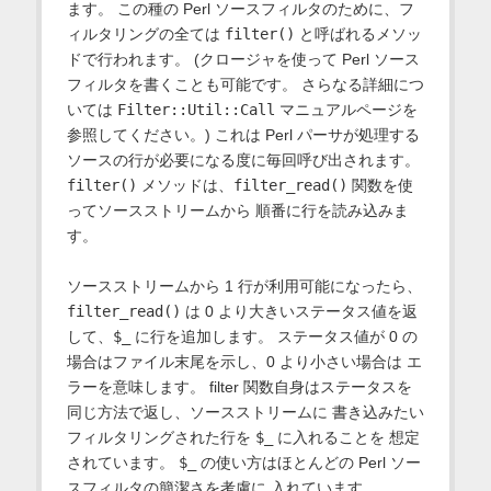
ます。 この種の Perl ソースフィルタのために、フ
ィルタリングの全ては
filter()
と呼ばれるメソッ
ドで行われます。 (クロージャを使って Perl ソース
フィルタを書くことも可能です。 さらなる詳細につ
いては
Filter::Util::Call
マニュアルページを
参照してください。) これは Perl パーサが処理する
ソースの行が必要になる度に毎回呼び出されます。
filter()
メソッドは、
filter_read()
関数を使
ってソースストリームから 順番に行を読み込みま
す。
ソースストリームから 1 行が利用可能になったら、
filter_read()
は 0 より大きいステータス値を返
して、
$_
に行を追加します。 ステータス値が 0 の
場合はファイル末尾を示し、0 より小さい場合は エ
ラーを意味します。 filter 関数自身はステータスを
同じ方法で返し、ソースストリームに 書き込みたい
フィルタリングされた行を
$_
に入れることを 想定
されています。
$_
の使い方はほとんどの Perl ソー
スフィルタの簡潔さを考慮に 入れています。