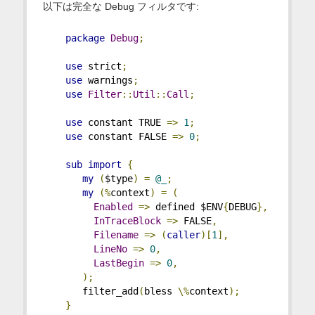
以下は完全な Debug フィルタです:
package
Debug
;
use
 strict
;
use
 warnings
;
use
Filter
::
Util
::
Call
;
use
 constant TRUE 
=>
1
;
use
 constant FALSE 
=>
0
;
sub
import
{
my
(
$type
)
=
@_
;
my
(%
context
)
=
(
Enabled
=>
 defined $ENV
{
DEBUG
},
InTraceBlock
=>
 FALSE
,
Filename
=>
(
caller
)[
1
],
LineNo
=>
0
,
LastBegin
=>
0
,
);
       filter_add
(
bless 
\%
context
);
}