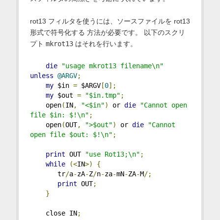
rot13 フィルタを使うには、ソースファイルを rot13
形式で符号化する 方法が必要です。 以下のスクリ
プト
mkrot13
はそれを行います。
die
"usage mkrot13 filename\n"
unless
@ARGV
;
my
 $in 
=
 $ARGV
[
0
];
my
 $out 
=
"$in.tmp"
;
    open
(
IN
,
"<$in"
)
 or 
die
"Cannot open 
file $in: $!\n"
;
    open
(
OUT
,
">$out"
)
 or 
die
"Cannot 
open file $out: $!\n"
;
print
 OUT 
"use Rot13;\n"
;
while
(<
IN
>)
{
       tr
/
a
-
zA
-
Z
/
n
-
za
-
mN
-
ZA
-
M
/;
print
 OUT
;
}
    close IN
;