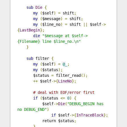
sub
Die
{
my
(
$self
)
=
 shift
;
my
(
$message
)
=
 shift
;
my
(
$line_no
)
=
 shift 
||
 $self
->
{
LastBegin
};
die
"$message at $self->
{Filename} line $line_no.\n"
}
sub
 filter 
{
my
(
$self
)
=
@_
;
my
(
$status
);
       $status 
=
 filter_read
();
++
 $self
->{
LineNo
};
# deal with EOF/error first
if
(
$status 
<=
0
)
{
           $self
->
Die
(
"DEBUG_BEGIN has 
no DEBUG_END"
)
if
 $self
->{
InTraceBlock
};
           return $status
;
}