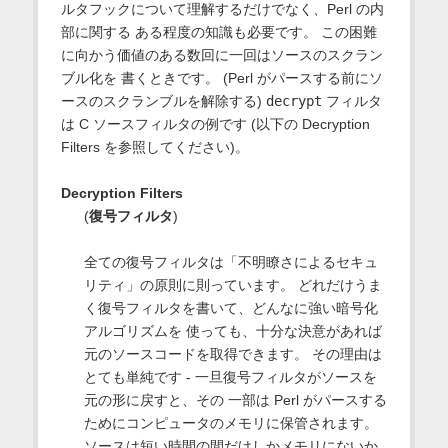
ルタフックについて理解するだけでなく、Perl の内
部に関する ある程度の知識も必要です。 この困難
に向かう価値のある数回に一回はソースのスクラン
ブル化を 書くときです。 (Perl がパースする前にソ
ースのスクランブルを解除する)
decrypt
フィルタ
は C ソースフィルタの例です (以下の Decryption
Filters を参照してください)。
Decryption Filters
(
復号フィルタ
)
全ての復号フィルタは「不明瞭さによるセキュ
リティ」の原則に則っています。 どれだけうま
く復号フィルタを書いて、どんなに強い暗号化
アルゴリズムを 使っても、十分な決意があれば
元のソースコードを取得できます。 その理由は
とても単純です - 一旦復号フィルタがソースを
元の形に戻すと、その 一部は Perl がパースする
ためにコンピュータのメモリに保管されます。
ソースは短い時間の間だけしかメモリにないか