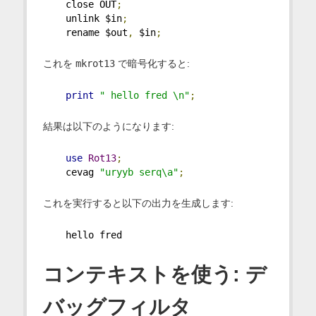
    close OUT
;
    unlink $in
;
    rename $out
,
 $in
;
これを
mkrot13
で暗号化すると:
print
" hello fred \n"
;
結果は以下のようになります:
use
Rot13
;
    cevag 
"uryyb serq\a"
;
これを実行すると以下の出力を生成します:
    hello fred
コンテキストを使う: デ
バッグフィルタ