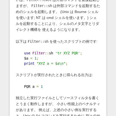
ますが、
Filter::sh
は外部コマンドを起動するた
めのシェルを起動します。 (Unix は Bourne シェル
を使います; NT は cmd シェルを使います。) シェ
ルを起動することにより、シェルのメタ文字とリダ
イレクト機構を 使えるようになります。
以下は
Filter::sh
を使ったスクリプトの例です:
use
Filter
::
sh 
'tr XYZ PQR'
;
    $a 
=
1
;
print
"XYZ a = $a\n"
;
スクリプトが実行されたときに得られる出力は:
    PQR a 
=
1
独立した実行ファイルとしてソースフィルタを書く
とうまく動作しますが、 小さい性能上のペナルティ
があります。 例えば、上述の小さい例を実行する
と、Unix の
tr
コマンドを実行するために 別々のサ