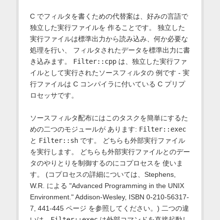
C でフィルタを書くための代替案は、好みの言語で
独立した実行ファイルを 作ることです。 独立した
実行ファイルは標準出力から読み込み、何か必要な
処理を行い、 フィルタされたデータを標準出力に書
き込みます。
Filter::cpp
は、独立した実行ファ
イルとして実行されたソースフィルタの 例です - 実
行ファイルは C コンパイラに付いている C プリプ
ロセッサです。
ソースフィルタ配布にはこのタスクを簡単にするた
めの二つのモジュールが あります:
Filter::exec
と
Filter::sh
です。 どちらも外部実行ファイル
を実行します。 どちらも外部実行ファイルとのデー
タのやりとりを制御するのにコプロセスを 使いま
す。 (コプロセスの詳細については、Stephens,
W.R. による "Advanced Programming in the UNIX
Environment." Addison-Wesley, ISBN 0-210-56317-
7, 441-445 ページ を参照してください。) 二つの違
いは、
Filter::exec
は外部コマンドを直接起動し