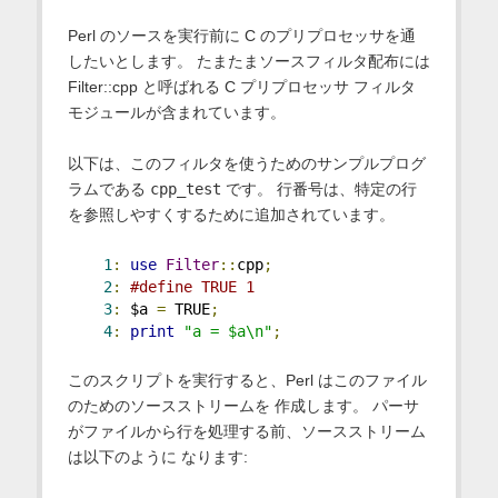
Perl のソースを実行前に C のプリプロセッサを通
したいとします。 たまたまソースフィルタ配布には
Filter::cpp と呼ばれる C プリプロセッサ フィルタ
モジュールが含まれています。
以下は、このフィルタを使うためのサンプルプログ
ラムである
cpp_test
です。 行番号は、特定の行
を参照しやすくするために追加されています。
1
:
use
Filter
::
cpp
;
2
:
#define TRUE 1
3
:
 $a 
=
 TRUE
;
4
:
print
"a = $a\n"
;
このスクリプトを実行すると、Perl はこのファイル
のためのソースストリームを 作成します。 パーサ
がファイルから行を処理する前、ソースストリーム
は以下のように なります: