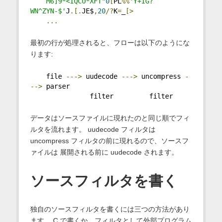
    M6]9*<IQCO*XFT"
0
[
PL
%%
'Y+IG?
WN^ZYN-$'
J
.[.
JE$
,
20
/?
K
=
_
[>
...
最初の行が処理されると、フローは以下のようにな
ります:
    file 
--->
 uudecode 
--->
 uncompress 
-
-->
 parser
               filter         filter
データはソースファイルに現れたのと同じ順でフィ
ルタを流れます。 uudecode フィルタは
uncompress フィルタの前に現れるので、ソースフ
ァイルは 展開される前に uudecode されます。
ソースフィルタを書く
独自のソースフィルタを書くには三つの方法があり
ます。 C で書くか、フィルタとして外部プログラム