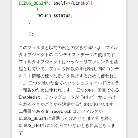
DEBUG_BEGIN"
,
 $self
->{
LineNo
});
}
       return $status
;
}
1
;
このフィルタと以前の例との大きな違いは、フィル
タオブジェクトの コンテキストデータの使用です。
フィルタオブジェクトはハッシュリファレンスを基
礎としていて、フィルタ関数の 呼び出し間のコンテ
キスト情報の様々な断片を保持するために使われま
す。 二つを除いた全てのハッシュフィールドはエラ
ー報告のために使われます。 二つの内一番目である
Enabled は、デバッグコードが Perl パーサに 与え
られるべきかどうかを決定するために使われます。
二番目である InTraceBlock は、フィルタが
DEBUG_BEGIN
に遭遇したけれども まだ引き続く
DEBUG_END
行に出会っていないときに真となりま
す。