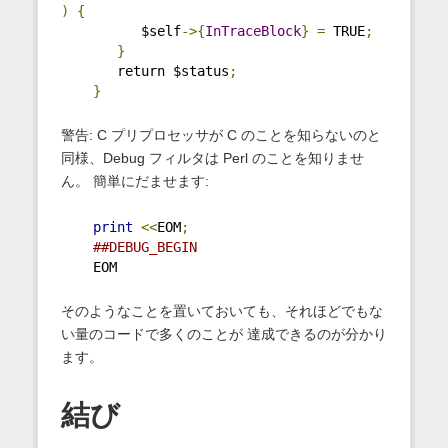
)
{
          $self
->{
InTraceBlock
}
=
 TRUE
;
}
       return $status
;
}
警告: C プリプロセッサが C のことを知らないのと
同様、Debug フィルタは Perl のことを知りませ
ん。 簡単にだませます:
print
<<
EOM
;
##DEBUG_BEGIN
    EOM
そのようなことを置いておいても、それほどでもな
い量のコードで多くのことが 達成できるのが分かり
ます。
結び