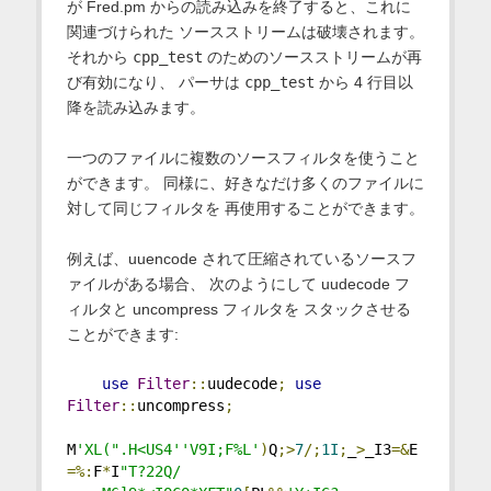
が Fred.pm からの読み込みを終了すると、これに
関連づけられた ソースストリームは破壊されます。
それから
cpp_test
のためのソースストリームが再
び有効になり、 パーサは
cpp_test
から 4 行目以
降を読み込みます。
一つのファイルに複数のソースフィルタを使うこと
ができます。 同様に、好きなだけ多くのファイルに
対して同じフィルタを 再使用することができます。
例えば、uuencode されて圧縮されているソースフ
ァイルがある場合、 次のようにして uudecode フ
ィルタと uncompress フィルタを スタックさせる
ことができます:
use
Filter
::
uudecode
;
use
Filter
::
uncompress
;
M
'XL(".H<US4''V9I;F%L'
)
Q
;>
7
/;
1I
;
_
>
_I3
=&
E
=%:
F
*
I
"T?22Q/