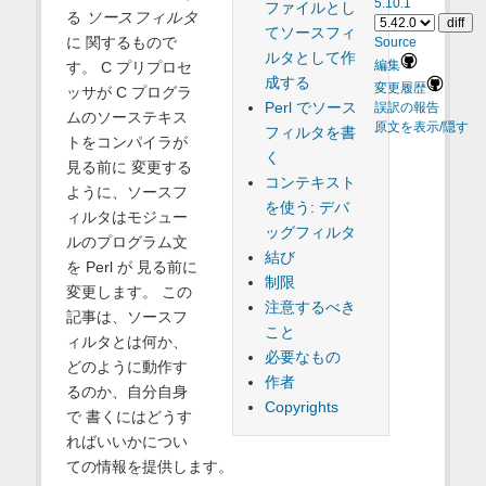
5.10.1
ファイルとし
る
ソースフィルタ
てソースフィ
に 関するもので
Source
ルタとして作
す。 C プリプロセ
編集
成する
変更履歴
ッサが C プログラ
Perl でソース
誤訳の報告
ムのソーステキス
原文を表示/隠す
フィルタを書
トをコンパイラが
く
見る前に 変更する
コンテキスト
ように、ソースフ
を使う: デバ
ィルタはモジュー
ッグフィルタ
ルのプログラム文
結び
を Perl が 見る前に
制限
変更します。 この
注意するべき
記事は、ソースフ
こと
ィルタとは何か、
必要なもの
どのように動作す
作者
るのか、自分自身
Copyrights
で 書くにはどうす
ればいいかについ
ての情報を提供します。