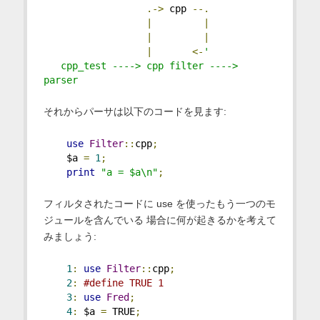
.->
 cpp 
--.
|
|
|
|
|
<-
'
   cpp_test ----> cpp filter ----> 
parser
それからパーサは以下のコードを見ます:
use
Filter
::
cpp
;
    $a 
=
1
;
print
"a = $a\n"
;
フィルタされたコードに use を使ったもう一つのモ
ジュールを含んでいる 場合に何が起きるかを考えて
みましょう:
1
:
use
Filter
::
cpp
;
2
:
#define TRUE 1
3
:
use
Fred
;
4
:
 $a 
=
 TRUE
;