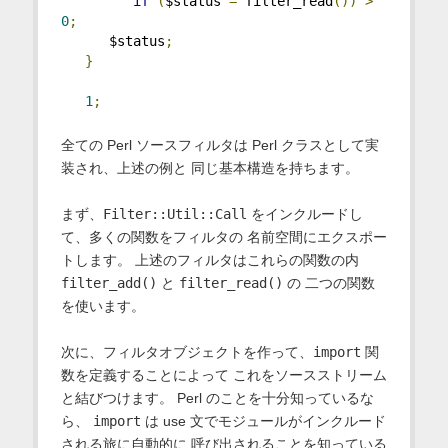
if
(
$status 
=
 filter_read
())
>
0
;
      $status
;
}
1
;
全ての Perl ソースフィルタは Perl クラスとして実
装され、上述の例と 同じ基本構造を持ちます。
まず、
Filter::Util::Call
をインクルードし
て、多くの関数をフィルタの 名前空間にエクスポー
トします。 上述のフィルタはこれらの関数の内
filter_add()
と
filter_read()
の 二つの関数
を使います。
次に、フィルタオブジェクトを作って、
import
関
数を定義することによって これをソースストリーム
と結びつけます。 Perl のことを十分知っているな
ら、
import
は use 文でモジュールがインクルード
される旅に自動的に 呼び出されることを知っている