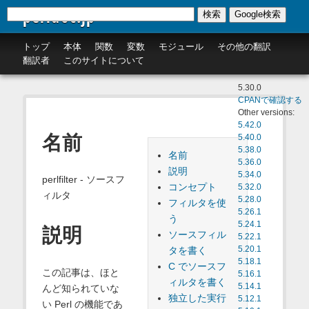
perldoc.jp
検索
Google検索
トップ
本体
関数
変数
モジュール
その他の翻訳
翻訳者
このサイトについて
5.30.0
CPANで確認する
Other versions:
5.42.0
名前
5.40.0
5.38.0
名前
5.36.0
説明
5.34.0
perlfilter - ソースフ
コンセプト
5.32.0
ィルタ
5.28.0
フィルタを使
5.26.1
う
5.24.1
説明
ソースフィル
5.22.1
タを書く
5.20.1
5.18.1
C でソースフ
この記事は、ほと
5.16.1
ィルタを書く
5.14.1
んど知られていな
独立した実行
5.12.1
い Perl の機能であ