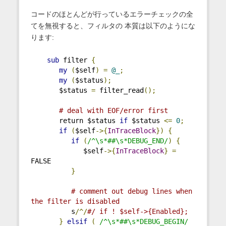
コードのほとんどが行っているエラーチェックの全
てを無視すると、フィルタの 本質は以下のようにな
ります:
sub
 filter 
{
my
(
$self
)
=
@_
;
my
(
$status
);
       $status 
=
 filter_read
();
# deal with EOF/error first
       return $status 
if
 $status 
<=
0
;
if
(
$self
->{
InTraceBlock
})
{
if
(
/^\s*##\s*DEBUG_END/
)
{
             $self
->{
InTraceBlock
}
=
FALSE
}
# comment out debug lines when 
the filter is disabled
          s
/^/
#/ if ! $self->{Enabled};
}
elsif
(
/^\s*##\s*DEBUG_BEGIN/