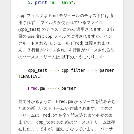
5
:
print
"a = $a\n"
;
cpp
フィルタは Fred モジュールのテキストには適
用されず、 フィルタが使われているファイル
(
cpp_test
) のテキストにのみ 適用されます。 3 行
目の use 文は cpp フィルタに渡されますが、イン
クルードされる モジュール (
Fred
) は渡されませ
ん。 3 行目がパースされ、4 行目がパースされる前
のソースストリームは 以下のようになります:
    cpp_test 
--->
 cpp filter 
--->
 parser 
(
INACTIVE
)
Fred
.
pm 
---->
 parser
見て分かるように、
Fred.pm
からソースを読み込む
ための新しいストリームが 作成されます。 このス
トリームは
Fred.pm
を全て読み込むまで有効のま
まです。
cpp_test
のためのソースストリームは存
在したままですが、無効に なっています。 パーサ