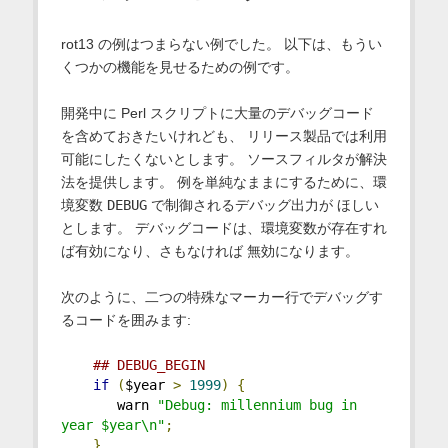
rot13 の例はつまらない例でした。 以下は、もうい
くつかの機能を見せるための例です。
開発中に Perl スクリプトに大量のデバッグコード
を含めておきたいけれども、 リリース製品では利用
可能にしたくないとします。 ソースフィルタが解決
法を提供します。 例を単純なままにするために、環
境変数
DEBUG
で制御されるデバッグ出力が ほしい
とします。 デバッグコードは、環境変数が存在すれ
ば有効になり、さもなければ 無効になります。
次のように、二つの特殊なマーカー行でデバッグす
るコードを囲みます:
## DEBUG_BEGIN
if
(
$year 
>
1999
)
{
       warn 
"Debug: millennium bug in 
year $year\n"
;
}