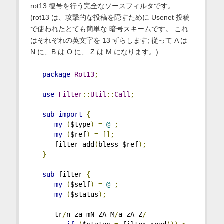
rot13 復号を行う完全なソースフィルタです。
(rot13 は、攻撃的な投稿を隠すために Usenet 投稿
で使われたとても簡単な 暗号スキームです。 これ
はそれぞれの英文字を 13 ずらします; 従って A は
N に、B は O に、 Z は M になります。)
package
Rot13
;
use
Filter
::
Util
::
Call
;
sub
import
{
my
(
$type
)
=
@_
;
my
(
$ref
)
=
[];
      filter_add
(
bless $ref
);
}
sub
 filter 
{
my
(
$self
)
=
@_
;
my
(
$status
);
      tr
/
n
-
za
-
mN
-
ZA
-
M
/
a
-
zA
-
Z
/