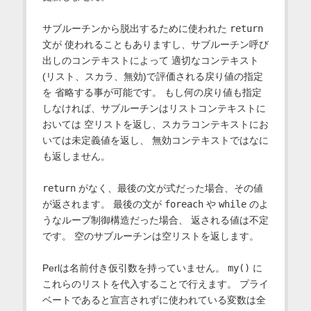
サブルーチンから脱出するために使われた
return
文が 使われることもありますし、サブルーチン呼び
出しのコンテキストによって 適切なコンテキスト
(リスト、スカラ、無効)で評価される戻り値の指定
を 省略する事が可能です。 もし何の戻り値も指定
しなければ、サブルーチンはリストコンテキストに
おいては 空リストを返し、スカラコンテキストにお
いては未定義値を返し、 無効コンテキストではなに
も返しません。
return
がなく、最後の文が式だった場合、その値
が返されます。 最後の文が
foreach
や
while
のよ
うなループ制御構造だった場合、 返される値は不定
です。 空のサブルーチンは空リストを返します。
Perlは名前付き仮引数を持っていません。
my()
に
これらのリストを代入することで行えます。 プライ
ベートであると宣言されずに使われている変数は全