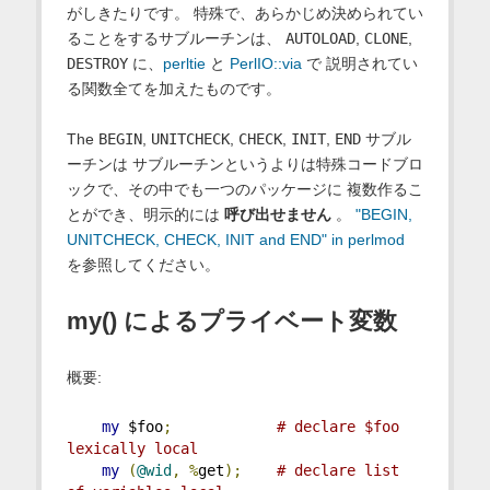
がしきたりです。 特殊で、あらかじめ決められてい
ることをするサブルーチンは、
AUTOLOAD
,
CLONE
,
DESTROY
に、
perltie
と
PerlIO::via
で 説明されてい
る関数全てを加えたものです。
The
BEGIN
,
UNITCHECK
,
CHECK
,
INIT
,
END
サブル
ーチンは サブルーチンというよりは特殊コードブロ
ックで、その中でも一つのパッケージに 複数作るこ
とができ、明示的には
呼び出せません
。
"BEGIN,
UNITCHECK, CHECK, INIT and END" in perlmod
を参照してください。
my() によるプライベート変数
概要:
my
 $foo
;
# declare $foo 
lexically local
my
(
@wid
,
%
get
);
# declare list 