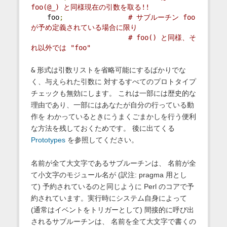
foo(@_) と同様現在の引数を取る!!
    foo
;
# サブルーチン foo 
が予め定義されている場合に限り
# foo() と同様、そ
れ以外では "foo"
&
形式は引数リストを省略可能にするばかりでな
く、与えられた引数に 対するすべてのプロトタイプ
チェックも無効にします。 これは一部には歴史的な
理由であり、一部にはあなたが自分の行っている動
作を わかっているときにうまくごまかしを行う便利
な方法を残しておくためです。 後に出てくる
Prototypes
を参照してください。
名前が全て大文字であるサブルーチンは、 名前が全
て小文字のモジュール名が (訳注: pragma 用とし
て) 予約されているのと同じように Perl のコアで予
約されています。実行時にシステム自身によって
(通常はイベントをトリガーとして) 間接的に呼び出
されるサブルーチンは、 名前を全て大文字で書くの