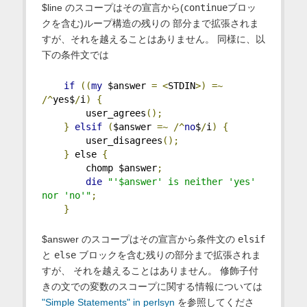
$line のスコープはその宣言から(
continue
ブロッ
クを含む)ループ構造の残りの 部分まで拡張されま
すが、それを越えることはありません。 同様に、以
下の条件文では
if
((
my
 $answer 
=
<
STDIN
>)
=~
/^
yes$
/
i
)
{
        user_agrees
();
}
elsif
(
$answer 
=~
/^
no
$
/
i
)
{
        user_disagrees
();
}
 else 
{
        chomp $answer
;
die
"'$answer' is neither 'yes' 
nor 'no'"
;
}
$answer のスコープはその宣言から条件文の
elsif
と
else
ブロックを含む残りの部分まで拡張されま
すが、 それを越えることはありません。 修飾子付
きの文での変数のスコープに関する情報については
"Simple Statements" in perlsyn
を参照してくださ