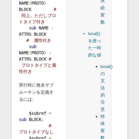
永
NAME
(
PROTO
)
続
BLOCK         
# 
変
 同上。ただしプロ
トタイプ付き
数
sub
 NAME 
:
local()
ATTRS BLOCK     
#  属性付き
を使っ
sub
た一時
NAME
(
PROTO
)
:
的な値
ATTRS BLOCK 
# 
 プロトタイプと属
local()
性付き
の
文
実行時に無名サブ
法
ルーチンを定義す
的
るには:
注
意
    $subref 
=
特
sub
 BLOCK
;
殊
# 
変
プロトタイプなし
数
    $subref 
=