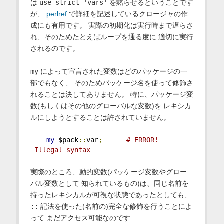
は
use strict 'vars'
を黙らせるということです
が、
perlref
で詳細を記述しているクロージャの作
成にも有用です。 実際の初期化は実行時まで遅らさ
れ、そのためたとえばループを通る度に 適切に実行
されるのです。
my
によって宣言された変数はどのパッケージの一
部でもなく、 そのためパッケージ名を使って修飾さ
れることは決してありません。 特に、パッケージ変
数(もしくはその他のグローバルな変数)を レキシカ
ルにしようとすることは許されていません。
my
 $pack
::
var
;
# ERROR! 
 Illegal syntax
実際のところ、動的変数(パッケージ変数やグロー
バル変数として 知られているもの)は、同じ名前を
持ったレキシカルが可視な状態であったとしても、
::
記法を使った(名前の)完全な修飾を行うことによ
って まだアクセス可能なのです: