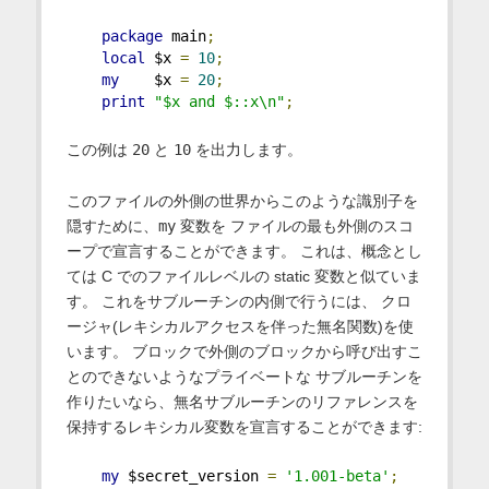
package
 main
;
local
 $x 
=
10
;
my
    $x 
=
20
;
print
"$x and $::x\n"
;
この例は
20
と
10
を出力します。
このファイルの外側の世界からこのような識別子を
隠すために、
my
変数を ファイルの最も外側のスコ
ープで宣言することができます。 これは、概念とし
ては C でのファイルレベルの static 変数と似ていま
す。 これをサブルーチンの内側で行うには、 クロ
ージャ(レキシカルアクセスを伴った無名関数)を使
います。 ブロックで外側のブロックから呼び出すこ
とのできないようなプライベートな サブルーチンを
作りたいなら、無名サブルーチンのリファレンスを
保持するレキシカル変数を宣言することができます:
my
 $secret_version 
=
'1.001-beta'
;