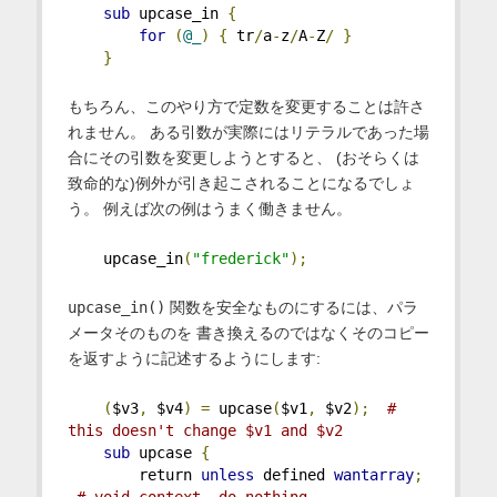
sub
 upcase_in 
{
for
(
@_
)
{
 tr
/
a
-
z
/
A
-
Z
/
}
}
もちろん、このやり方で定数を変更することは許さ
れません。 ある引数が実際にはリテラルであった場
合にその引数を変更しようとすると、 (おそらくは
致命的な)例外が引き起こされることになるでしょ
う。 例えば次の例はうまく働きません。
    upcase_in
(
"frederick"
);
upcase_in()
関数を安全なものにするには、パラ
メータそのものを 書き換えるのではなくそのコピー
を返すように記述するようにします:
(
$v3
,
 $v4
)
=
 upcase
(
$v1
,
 $v2
);
# 
this doesn't change $v1 and $v2
sub
 upcase 
{
        return 
unless
 defined 
wantarray
;
# void context, do nothing