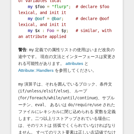
of variables local
my
 $foo 
=
"flurp"
;
# declare $foo 
lexical, and init it
my
@oof
=
@bar
;
# declare @oof 
lexical, and init it
my
 $x 
:
Foo
=
 $y
;
# similar, with 
an attribute applied
警告
:
my
定義での属性リストの使用はいまだ改良の
途中です。 現在の文法とインターフェースは変更さ
れる可能性があります。
attributes
と
Attribute::Handlers
を参照してください。
my
演算子は、それを囲んでいるブロック、条件文
(
if/unless/elsif/else
)、 ループ
(
for/foreach/while/until/continue
)、サブル
ーチン、
eval
、 あるいは
do/require/use
された
ファイルにレキシカルに閉じ込められる 変数を定義
します。二つ以上リストアップされている場合に
は、そのリストは 括弧でくくられていなければなり
ません。 すべてのリスト要素は正しい左辺値でなけ