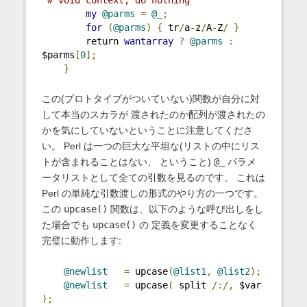
my
@parms
=
@_
;
for
(
@parms
)
{
 tr
/
a
-
z
/
A
-
Z
/
}
        return 
wantarray
?
@parms
:
$parms
[
0
];
}
この(プロトタイプがついていない)関数が自分に対
して本当のスカラが 渡されたのか配列が渡されたの
かを気にしていないということに注意してくださ
い。 Perl は一つの巨大な平坦な(リストの中にリス
トが含まれることはない、 ということ)
@_
パラメ
ータリストとして全ての引数を見るのです。 これは
Perl の単純な引数渡しの形式のやり方の一つです。
この
upcase()
関数は、以下のような呼び出しをし
た場合でも
upcase()
の 定義を変更することなく
完璧に動作します:
@newlist
=
 upcase
(
@list1
,
@list2
);
@newlist
=
 upcase
(
 split 
/:/,
 $var 
);