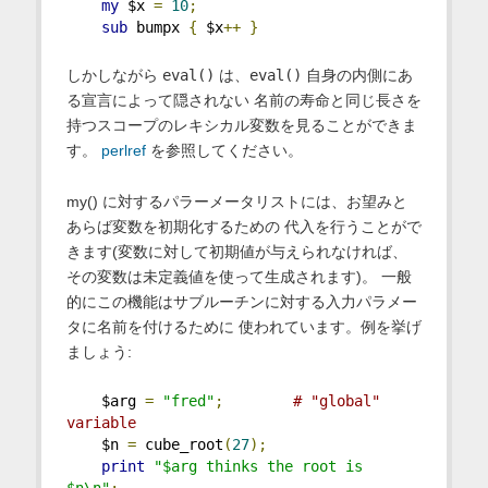
my
 $x 
=
10
;
sub
 bumpx 
{
 $x
++
}
しかしながら
eval()
は、
eval()
自身の内側にあ
る宣言によって隠されない 名前の寿命と同じ長さを
持つスコープのレキシカル変数を見ることができま
す。
perlref
を参照してください。
my() に対するパラーメータリストには、お望みと
あらば変数を初期化するための 代入を行うことがで
きます(変数に対して初期値が与えられなければ、
その変数は未定義値を使って生成されます)。 一般
的にこの機能はサブルーチンに対する入力パラメー
タに名前を付けるために 使われています。例を挙げ
ましょう:
    $arg 
=
"fred"
;
# "global" 
variable
    $n 
=
 cube_root
(
27
);
print
"$arg thinks the root is 
$n\n"
;