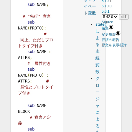
5.10.1
sub
 NAME
;
イベー
5.10.0
5.6.1
ト変数
# "先行" 宣言
sub
Source
state()
NAME
(
PROTO
);
編集
に
# 
変更履歴
よ
 同上。ただしプロ
誤訳の報告
る
トタイプ付き
原文を表示/隠す
永
sub
 NAME 
:
ATTRS
;
続
#  属性付き
変
sub
数
NAME
(
PROTO
)
:
ク
ATTRS
;
# 
ロ
 属性とプロトタイ
ー
プ付き
ジ
ャ
sub
 NAME 
BLOCK           
に
# 宣言と定
よ
義
る
sub