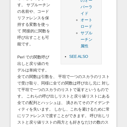
のオー
す。 サブルーチン
バーラ
の名前や、コード
イド
リファレンスを保
オート
持する変数を使っ
ロード
て 間接的に関数を
サブル
呼び出すことも可
ーチン
能です。
属性
SEE ALSO
Perl での関数呼び
出しと戻り値のモ
デルは単純です。
全ての関数は引数を、 平坦で一つのスカラのリスト
で受け取り、同様に全ての関数は呼び出し元に 対し
て平坦で一つのスカラのりストで返すというもので
す。 これらの呼び出しリストと戻り値リストにある
全ての配列とハッシュは、 潰されてそのアイデンテ
ィティを失います。 しかし、これを避けるために常
にリファレンスで渡すことができます。 呼び出しリ
ストと戻り値リストの両方とも好きなだけの数のス