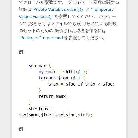
てグローバル変数です。 プライベート変数に関する
詳細は
"Private Variables via my()"
と
"Temporary
Values via local()"
を参照してください。 パッケー
ジで(おそらくはファイルでも)分けられている関数
のセットのための 保護された環境を作るには
"Packages" in perlmod
を参照してください。
例:
sub
 max 
{
my
 $max 
=
 shift
(
@_
);
foreach
 $foo 
(
@_
)
{
            $max 
=
 $foo 
if
 $max 
<
 $foo
;
}
        return $max
;
}
    $bestday 
=
max
(
$mon
,
$tue
,
$wed
,
$thu
,
$fri
);
例: