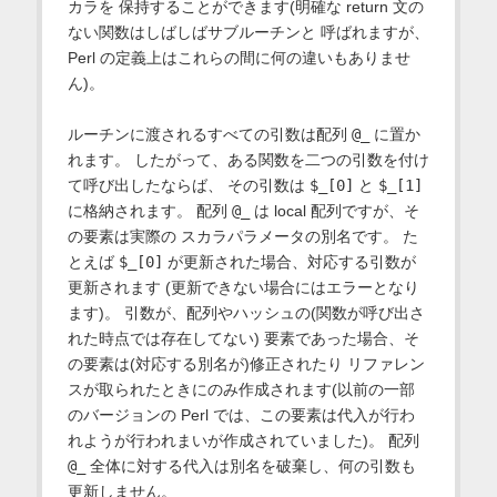
カラを 保持することができます(明確な return 文の
ない関数はしばしばサブルーチンと 呼ばれますが、
Perl の定義上はこれらの間に何の違いもありませ
ん)。
ルーチンに渡されるすべての引数は配列
@_
に置か
れます。 したがって、ある関数を二つの引数を付け
て呼び出したならば、 その引数は
$_[0]
と
$_[1]
に格納されます。 配列
@_
は local 配列ですが、そ
の要素は実際の スカラパラメータの別名です。 た
とえば
$_[0]
が更新された場合、対応する引数が
更新されます (更新できない場合にはエラーとなり
ます)。 引数が、配列やハッシュの(関数が呼び出さ
れた時点では存在してない) 要素であった場合、そ
の要素は(対応する別名が)修正されたり リファレン
スが取られたときにのみ作成されます(以前の一部
のバージョンの Perl では、この要素は代入が行わ
れようが行われまいが作成されていました)。 配列
@_
全体に対する代入は別名を破棄し、何の引数も
更新しません。