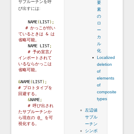
サブルーチンを呼
要
び出すには:
素
の
    NAME
(
LIST
);
ロ
# かっこが付い
ー
ているときは & は
カ
省略可能。
ル
    NAME LIST
;
化
# 予め宣言/
Localized
インポートされて
いるならかっこは
deletion
省略可能。
of
elements
&
NAME
(
LIST
);
of
# プロトタイプを
composite
回避する。
types
&
NAME
;
# 呼び出され
左辺値
たサブルーチンか
サブル
ら現在の @_ を可
視化する。
ーチン
シンボ