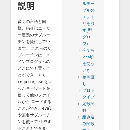
ルテー
説明
ブルの
エント
多くの言語と同
リを渡
様、Perl はユーザ
す(型
ー定義のサブルー
グロ
チンを提供してい
ブ)
ます。 これらのサ
今でも
ブルーチンは、メ
local()
インプログラムの
を使う
どこにでも置くこ
とき
とができ、
do
,
参照渡
require
,
use
とい
し
ったキーワードを
プロト
使って他のファイ
タイプ
ルから ロードする
定数関
ことができ、
eval
数
や無名サブルーチ
組み込
ンを使って 生成す
み関数
ることもできま