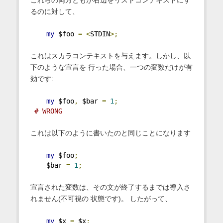
るのに対して、
my
 $foo 
=
<
STDIN
>;
これはスカラコンテキストを与えます。しかし、以
下のような宣言を 行った場合、一つの変数だけが有
効です:
my
 $foo
,
 $bar 
=
1
;
# WRONG
これは以下のように書いたのと同じことになります
my
 $foo
;
    $bar 
=
1
;
宣言された変数は、その文が終了するまでは導入さ
れません(不可視の 状態です)。 したがって、
my
 $x 
=
 $x
;