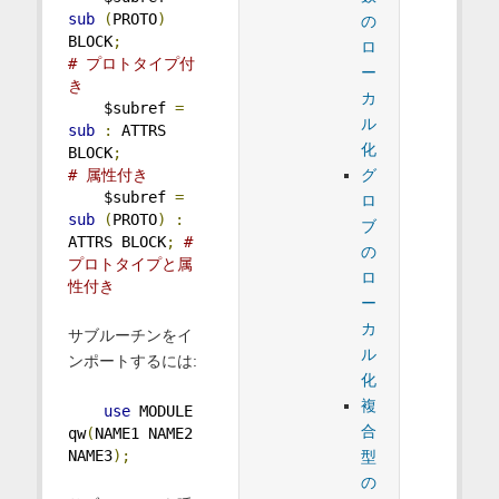
sub
(
PROTO
)
の
BLOCK
;
ロ
# プロトタイプ付
ー
き
カ
    $subref 
=
ル
sub
:
 ATTRS 
化
BLOCK
;
# 属性付き
グ
    $subref 
=
ロ
sub
(
PROTO
)
:
ブ
ATTRS BLOCK
;
# 
の
プロトタイプと属
ロ
性付き
ー
カ
サブルーチンをイ
ル
ンポートするには:
化
複
use
 MODULE 
合
qw
(
NAME1 NAME2 
NAME3
);
型
の