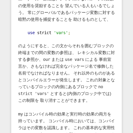
の使用を奨励することを 望んでいる人もいるでしょ
う。 常にグローバルであるパッケージ変数に対する
暗黙の使用を捕捉することを 助けるものとして、
use
 strict 
'vars'
;
のようにすると、この文からそれを囲むブロックの
終端までの間の変数の参照は、 レキシカル変数に対
する参照か、
our
または
use vars
による 事前宣
言か、さもなければ完全なパッケージ名で修飾した
名前でなければなりません。 それ以外のものがある
とコンパイルエラーが発生します。 これの対象とな
っているブロックの内側にあるブロックで
no
strict 'vars'
とすると(内側のブロック中では)
この制限を 取り消すことができます。
my
はコンパイル時の効果と実行時の効果の両方を
持っています。 コンパイル時においては、コンパイ
ラはその変数を認識します。 これの基本的な実用性