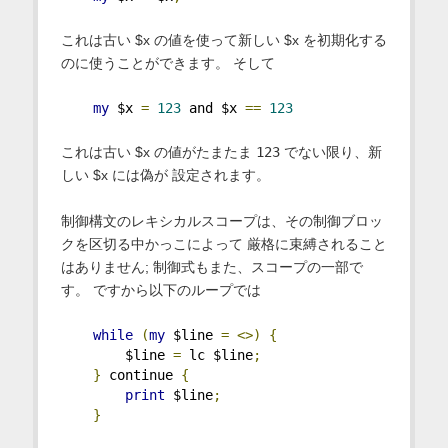
これは古い $x の値を使って新しい $x を初期化する
のに使うことができます。 そして
my
 $x 
=
123
 and $x 
==
123
これは古い $x の値がたまたま
123
でない限り、新
しい $x には偽が 設定されます。
制御構文のレキシカルスコープは、その制御ブロッ
クを区切る中かっこによって 厳格に束縛されること
はありません; 制御式もまた、スコープの一部で
す。 ですから以下のループでは
while
(
my
 $line 
=
<>)
{
        $line 
=
 lc $line
;
}
 continue 
{
print
 $line
;
}