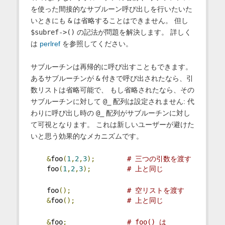
を使った間接的なサブルーン呼び出しを行いたいた
いときにも
&
は省略することはできません。 但し
$subref->()
の記法が問題を解決します。 詳しく
は
perlref
を参照してください。
サブルーチンは再帰的に呼び出すこともできます。
あるサブルーチンが
&
付きで呼び出されたなら、引
数リストは省略可能で、 もし省略されたなら、その
サブルーチンに対して
@_
配列は設定されません: 代
わりに呼び出し時の
@_
配列がサブルーチンに対し
て可視となります。 これは新しいユーザーが避けた
いと思う効果的なメカニズムです。
&
foo
(
1
,
2
,
3
);
# 三つの引数を渡す
    foo
(
1
,
2
,
3
);
# 上と同じ
    foo
();
# 空リストを渡す
&
foo
();
# 上と同じ
&
foo
;
# foo() は 