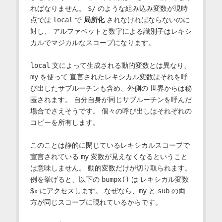
ればなりません。
$/
のような組み込み変数が現時
点では
local
で
局所化
されなければならないのに
対し、 アルファベットと数字による識別子はレキシ
カルでマジカルなスコープになります。
local
文によって生成される動的変数とは異なり、
my
を使って 宣言されたレキシカル変数はそれを呼
び出したサブルーチンも含め、外側の 世界からは秘
匿されます。 自分自身が同じサブルーチンを呼んだ
場合でさえそうです。 個々の呼び出しはそれぞれの
コピーを所有します。
このことは静的に閉じているレキシカルスコープで
宣言されている
my
変数が見えなくなるということ
は意味しません。 動的変数だけが切り取られます。
例を挙げると、以下の
bumpx()
は レキシカル変数
$x にアクセスします。 なぜなら、
my
と
sub
の両
方が同じスコープに現れているからです。