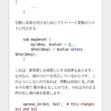
{
...
}
引数に名前を付けるためにプライベート変数のリス
トに代入する:
sub
 maybeset 
{
my
(
$key
,
 $value
)
=
@_
;
        $Foo
{
$key
}
=
 $value 
unless
$Foo
{
$key
};
}
これは、参照渡しを値渡しにする効果もあります。
なぜなら、値のコピーを代入しているからです。 こ
のようにしないのであれば、関数は自由に
@_
の値
をその場で 書き換えることができ、それはそのまま
呼び出し側の値を変更します。
    upcase_in
(
$v1
,
 $v2
);
# this changes 
$v1 and $v2