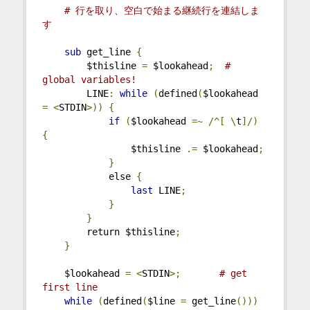
# 行を取り、空白で始まる継続行を連結しま
す
sub
 get_line 
{
        $thisline 
=
 $lookahead
;
# 
global variables!
        LINE
:
while
(
defined
(
$lookahead 
=
<
STDIN
>))
{
if
(
$lookahead 
=~
/^[
\
t
]/)
{
                $thisline 
.=
 $lookahead
;
}
            else 
{
last
 LINE
;
}
}
        return $thisline
;
}
    $lookahead 
=
<
STDIN
>;
# get 
first line
while
(
defined
(
$line 
=
 get_line
()))