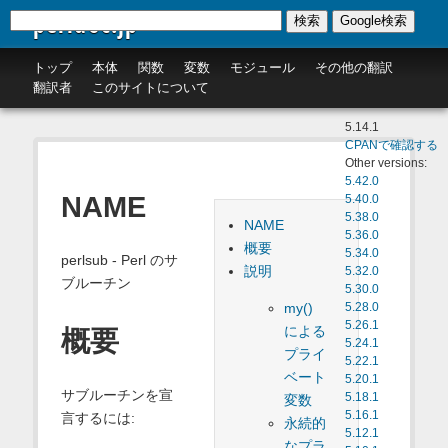
perldoc.jp
検索
Google検索
トップ
本体
関数
変数
モジュール
その他の翻訳
翻訳者
このサイトについて
5.14.1
CPANで確認する
Other versions:
5.42.0
NAME
5.40.0
5.38.0
NAME
5.36.0
概要
5.34.0
perlsub - Perl のサ
説明
5.32.0
ブルーチン
5.30.0
my()
5.28.0
5.26.1
による
概要
5.24.1
プライ
5.22.1
ベート
5.20.1
サブルーチンを宣
5.18.1
変数
5.16.1
言するには:
永続的
5.12.1
なプラ