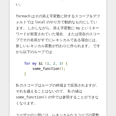
い。
foreach
はその添え字変数に対するスコープをデフ
ォルトでは
local
のやり方で動的なものにしてい
ます。 しかしながら、添え字変数に
my
というキー
ワードが前置されていた場合、 または現在のスコー
プでその名前がすでにレキシカルである場合には、
新しいレキシカル変数が代わりに作られます。 です
から以下のループでは:
for
my
 $i 
(
1
,
2
,
3
)
{
        some_function
();
}
$i のスコープはループの終端まで拡張されますが、
それを越えることはないので、 $i の値は
some_function()
の中では参照することができな
くなります。
ユーザーの一部には、レキシカルなスコープの変数