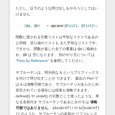
ただし、以下のような呼び出しをやろうとしてはい
けません:
(
@a
,
@b
)
=
 upcase
(
@list1
,
@list2
);
関数に渡される引数リストは平坦なリストであるの
と同様、戻り値のリストも また平坦なリストです。
ですから、関数が返した全ての要素は
@a
に格納さ
れ、
@b
は 空になります。 別のやり方については
"Pass by Reference"
を参照してください。
サブルーチンは、明示的な
&
というプリフィックス
を付けて呼び出すことが できます。 最近の Perl で
は
&
は省略可能であり、サブルーチンがあらかじめ
宣言されている場合には括弧も省略できます。
defined() や undef() の引数として使ったような、単
なる名前付き サブルーチンであるときの
&
は
省略
可能ではありません
。
&$subref()
や
&{$subref}
()
のような、サブルーチンの名前や リファレンス