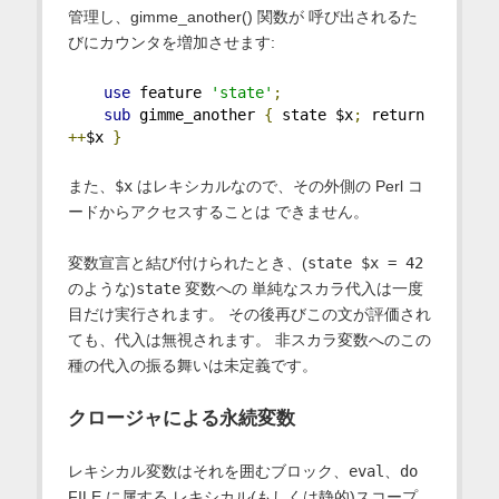
管理し、gimme_another() 関数が 呼び出されるた
びにカウンタを増加させます:
use
 feature 
'state'
;
sub
 gimme_another 
{
 state $x
;
 return 
++
$x 
}
また、
$x
はレキシカルなので、その外側の Perl コ
ードからアクセスすることは できません。
変数宣言と結び付けられたとき、(
state $x = 42
のような)
state
変数への 単純なスカラ代入は一度
目だけ実行されます。 その後再びこの文が評価され
ても、代入は無視されます。 非スカラ変数へのこの
種の代入の振る舞いは未定義です。
クロージャによる永続変数
レキシカル変数はそれを囲むブロック、
eval
、
do
FILE に属する レキシカル(もしくは静的)スコープ