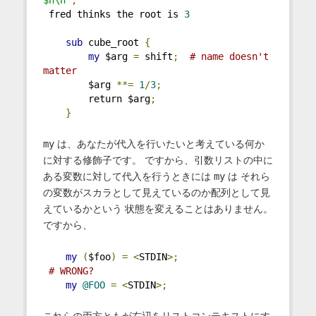
 fred thinks the root is 
3
sub
 cube_root 
{
my
 $arg 
=
 shift
;
# name doesn't 
matter
        $arg 
**=
1
/
3
;
        return $arg
;
}
my
は、あなたが代入を行いたいと考えている何か
に対する修飾子です。 ですから、引数リストの中に
ある変数に対して代入を行うときには
my
は それら
の変数がスカラとして見えているのか配列として見
えているかという 状態を変えることはありません。
ですから、
my
(
$foo
)
=
<
STDIN
>;
# WRONG?
my
@FOO
=
<
STDIN
>;
これらの両方ともが右辺をリストコンテキストにす