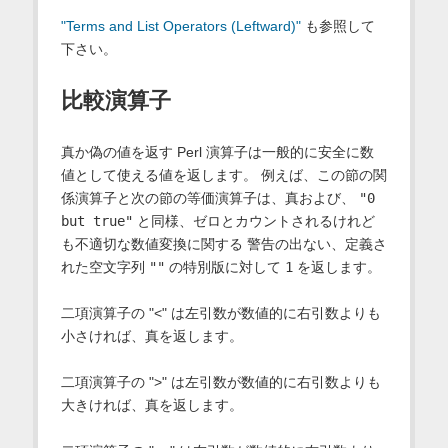
"Terms and List Operators (Leftward)"
も参照して
下さい。
比較演算子
真か偽の値を返す Perl 演算子は一般的に安全に数
値として使える値を返します。 例えば、この節の関
係演算子と次の節の等価演算子は、真および、
"0
but true"
と同様、ゼロとカウントされるけれど
も不適切な数値変換に関する 警告の出ない、定義さ
れた空文字列
""
の特別版に対して
1
を返します。
二項演算子の "<" は左引数が数値的に右引数よりも
小さければ、真を返します。
二項演算子の ">" は左引数が数値的に右引数よりも
大きければ、真を返します。