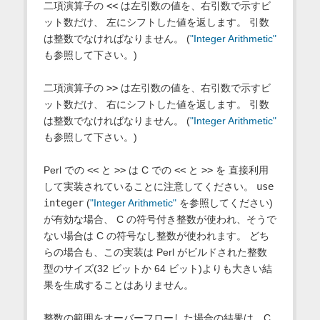
二項演算子の
<<
は左引数の値を、右引数で示すビ
ット数だけ、 左にシフトした値を返します。 引数
は整数でなければなりません。 (
"Integer Arithmetic"
も参照して下さい。)
二項演算子の
>>
は左引数の値を、右引数で示すビ
ット数だけ、 右にシフトした値を返します。 引数
は整数でなければなりません。 (
"Integer Arithmetic"
も参照して下さい。)
Perl での
<<
と
>>
は C での
<<
と
>>
を 直接利用
して実装されていることに注意してください。
use
integer
(
"Integer Arithmetic"
を参照してください)
が有効な場合、 C の符号付き整数が使われ、そうで
ない場合は C の符号なし整数が使われます。 どち
らの場合も、この実装は Perl がビルドされた整数
型のサイズ(32 ビットか 64 ビット)よりも大きい結
果を生成することはありません。
整数の範囲をオーバーフローした場合の結果は、C