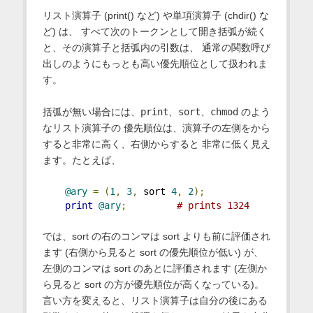
リスト演算子 (print() など) や単項演算子 (chdir() な
ど) は、 すべて次のトークンとして開き括弧が続く
と、その演算子と括弧内の引数は、 通常の関数呼び
出しのようにもっとも高い優先順位として扱われま
す。
括弧が無い場合には、
print
、
sort
、
chmod
のよう
なリスト演算子の 優先順位は、演算子の左側をから
すると非常に高く、右側からすると 非常に低く見え
ます。たとえば、
@ary
=
(
1
,
3
,
 sort 
4
,
2
);
print
@ary
;
# prints 1324
では、sort の右のコンマは sort よりも前に評価され
ます (右側から見ると sort の優先順位が低い) が、
左側のコンマは sort のあとに評価されます (左側か
ら見ると sort の方が優先順位が高くなっている)。
言い方を変えると、リスト演算子は自分の後にある