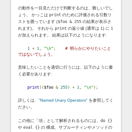
の動作を一目見ただけで判断するのは、難しいでし
ょう。 かっこは
print
のために評価される引数リ
ストを囲っています (
$foo & 255
の結果が表示さ
れます)。 それから
print
の返り値 (通常は 1) に 1
が加えられます。 結果は以下のようになります:
1
+
1
,
"\n"
;
# 明らかにやりたいこと
ではないでしょう。
意味したいことを適切に行うには、以下のように書
く必要があります:
print
((
$foo 
&
255
)
+
1
,
"\n"
);
詳しくは、
"Named Unary Operators"
を参照してく
ださい。
この他に「項」として解析されるものには、
do {}
や
eval {}
の 構成、サブルーティンやメソッドの