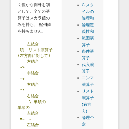
く僅かな例外を別
C スタ
として、全ての演
イルの
算子はスカラ値の
論理和
みを持ち、 配列値
論理定
を持ちません。
義性和
範囲演
左結合
算子
項
リスト演算子
条件演
(左方向に対して)
算子
左結合
代入演
->
算子
非結合
コンマ
++
--
右結合
演算子
**
リスト
右結合
演算子
!
~
\
単項の+
(右方
単項の-
向)
左結合
論理否
=~
!~
定
左結合