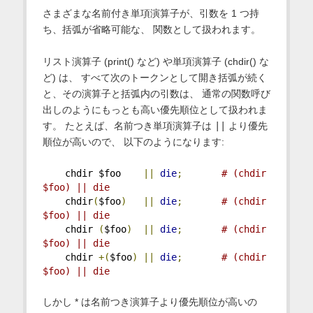
さまざまな名前付き単項演算子が、引数を 1 つ持
ち、括弧が省略可能な、 関数として扱われます。
リスト演算子 (print() など) や単項演算子 (chdir() な
ど) は、 すべて次のトークンとして開き括弧が続く
と、その演算子と括弧内の引数は、 通常の関数呼び
出しのようにもっとも高い優先順位として扱われま
す。 たとえば、名前つき単項演算子は
||
より優先
順位が高いので、 以下のようになります:
    chdir $foo    
||
die
;
# (chdir 
$foo) || die
    chdir
(
$foo
)
||
die
;
# (chdir 
$foo) || die
    chdir 
(
$foo
)
||
die
;
# (chdir 
$foo) || die
    chdir 
+(
$foo
)
||
die
;
# (chdir 
$foo) || die
しかし * は名前つき演算子より優先順位が高いの