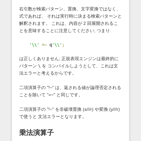
右引数が検索パターン、置換、文字変換ではなく、
式であれば、 それは実行時に決まる検索パターンと
解釈されます。 これは、内容が 2 回展開されるこ
とを意味することに注意してください; つまり:
'\\'
=~
 q
'\\'
;
は正しくありません; 正規表現エンジンは最終的に
パターン
\
を コンパイルしようとして、これは文
法エラーと考えるからです。
二項演算子の "!~" は、返される値が論理否定される
ことを除いて "=~" と同じです。
二項演算子の "!~" を非破壊置換 (s///r) や変換 (y///r)
で使うと 文法エラーとなります。
乗法演算子