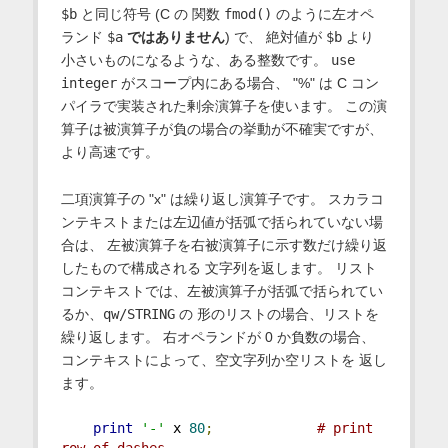
$b
と同じ符号 (C の 関数
fmod()
のように左オペ
ランド
$a
ではありません
) で、 絶対値が
$b
より
小さいものになるような、ある整数です。
use
integer
がスコープ内にある場合、 "%" は C コン
パイラで実装された剰余演算子を使います。 この演
算子は被演算子が負の場合の挙動が不確実ですが、
より高速です。
二項演算子の "x" は繰り返し演算子です。 スカラコ
ンテキストまたは左辺値が括弧で括られていない場
合は、 左被演算子を右被演算子に示す数だけ繰り返
したもので構成される 文字列を返します。 リスト
コンテキストでは、左被演算子が括弧で括られてい
るか、
qw/STRING
の 形のリストの場合、リストを
繰り返します。 右オペランドが 0 か負数の場合、
コンテキストによって、空文字列か空リストを 返し
ます。
print
'-'
 x 
80
;
# print 
row of dashes