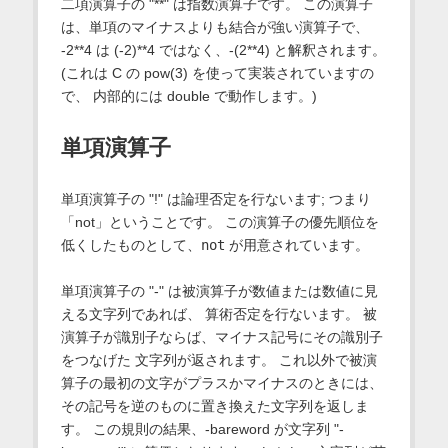
二項演算子の "**" は指数演算子です。 この演算子
は、単項のマイナスよりも結合が強い演算子で、
-2**4 は (-2)**4 ではなく、-(2**4) と解釈されます。
(これは C の pow(3) を使って実装されていますの
で、 内部的には double で動作します。)
単項演算子
単項演算子の "!" は論理否定を行ないます; つまり
「not」ということです。 この演算子の優先順位を
低くしたものとして、
not
が用意されています。
単項演算子の "-" は被演算子が数値または数値に見
える文字列であれば、 算術否定を行ないます。 被
演算子が識別子ならば、マイナス記号にその識別子
をつなげた 文字列が返されます。 これ以外で被演
算子の最初の文字がプラスかマイナスのときには、
その記号を逆のものに置き換えた文字列を返しま
す。 この規則の結果、-bareword が文字列 "-