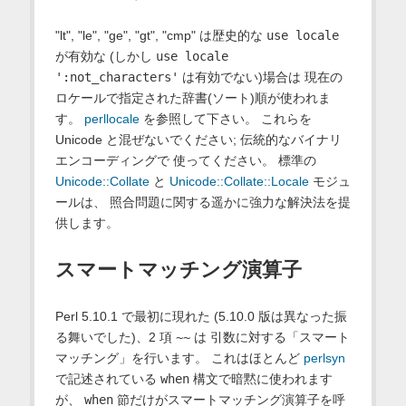
"lt", "le", "ge", "gt", "cmp" は歴史的な
use locale
が有効な (しかし
use locale
':not_characters'
は有効でない)場合は 現在の
ロケールで指定された辞書(ソート)順が使われま
す。
perllocale
を参照して下さい。 これらを
Unicode と混ぜないでください; 伝統的なバイナリ
エンコーディングで 使ってください。 標準の
Unicode::Collate
と
Unicode::Collate::Locale
モジュ
ールは、 照合問題に関する遥かに強力な解決法を提
供します。
スマートマッチング演算子
Perl 5.10.1 で最初に現れた (5.10.0 版は異なった振
る舞いでした)、2 項
~~
は 引数に対する「スマート
マッチング」を行います。 これはほとんど
perlsyn
で記述されている
when
構文で暗黙に使われます
が、
when
節だけがスマートマッチング演算子を呼