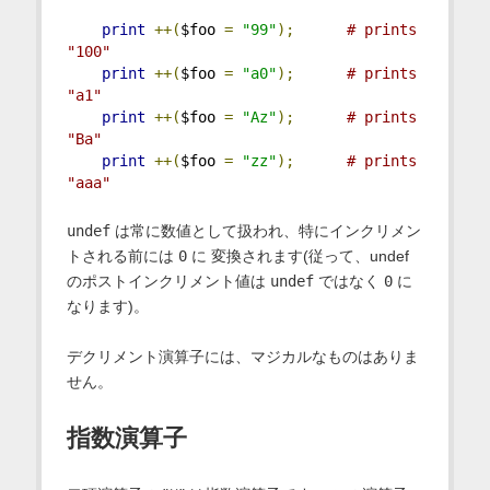
print
++(
$foo 
=
"99"
);
# prints 
"100"
print
++(
$foo 
=
"a0"
);
# prints 
"a1"
print
++(
$foo 
=
"Az"
);
# prints 
"Ba"
print
++(
$foo 
=
"zz"
);
# prints 
"aaa"
undef
は常に数値として扱われ、特にインクリメン
トされる前には
0
に 変換されます(従って、undef
のポストインクリメント値は
undef
ではなく
0
に
なります)。
デクリメント演算子には、マジカルなものはありま
せん。
指数演算子