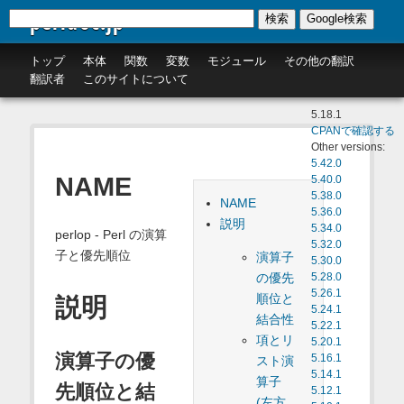
perldoc.jp
検索
Google検索
トップ
本体
関数
変数
モジュール
その他の翻訳
翻訳者
このサイトについて
5.18.1
CPANで確認する
Other versions:
5.42.0
NAME
5.40.0
5.38.0
NAME
5.36.0
説明
5.34.0
perlop - Perl の演算
5.32.0
子と優先順位
演算子
5.30.0
の優先
5.28.0
5.26.1
順位と
説明
5.24.1
結合性
5.22.1
項とリ
5.20.1
演算子の優
5.16.1
スト演
5.14.1
算子
先順位と結
5.12.1
(左方