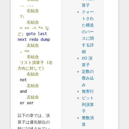
..
...
算子
右結合
クォー
?:
トされ
右結合
た構造
=
+=
-=
*=
な
のパー
ど;
goto
last
スに関
next
redo
dump
する詳
左結合
,
=>
細
非結合
I/O 演
リスト演算子
(右
算子
方向に対して)
定数の
右結合
畳み込
 not
み
左結合
 and
無実行
左結合
ビット
 or xor
列演算
子
以下の章では、演
整数演
算子は優先順位の
算
順に記述されてい