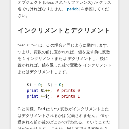
オブジェクト (bless されたリファレンス) か クラス
名でなければなりません。
perlobj
を参照してくだ
さい。
インクリメントとデクリメント
"++" と "--" は、C の場合と同じように動作します。
つまり、変数の前に置かれれば、値を返す前に変数
を 1 インクリメントまたは デクリメントし、後に
置かれれば、値を返した後で変数を インクリメント
またはデクリメントします。
    $i 
=
0
;
  $j 
=
0
;
print
 $i
++;
# prints 0
print
++
$j
;
# prints 1
C と同様、Perl は
いつ
変数がインクリメントまた
はデクリメントされるかは 定義されません。 値が
返される前か後のどこかで行われる、ということだ
けがわかります。 これは、同じ文である変数を 2