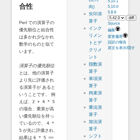
5.10.1
合性
向)
5.10.0
5.8.8
矢印演
算子
Perl での演算子の
Source
インク
優先順位と結合性
編集
リメン
は多かれ少なかれ
変更履歴
トとデ
誤訳の報告
数学のものと似て
原文を表示/隠す
クリメ
います。
ント
指数演
演算子の優先順位
算子
とは、他の演算子
単項演
より先に評価され
算子
る演算子が あると
拘束演
いうことです。 例
算子
えば、
2 + 4 * 5
乗法演
の場合、乗算が高
算子
い優先順位を持っ
加法演
ているので、
4 *
算子
5
が先に評価され、
シフト
結果は
6 * 5 ==