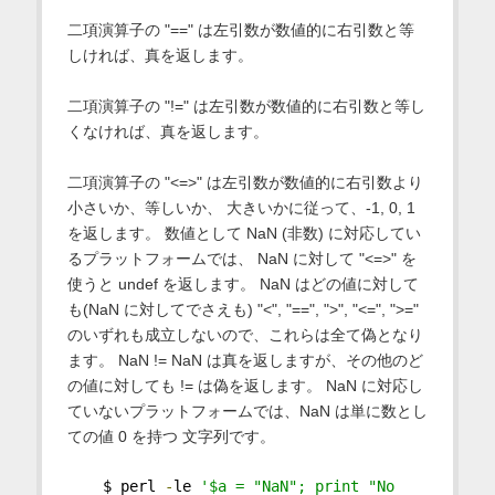
二項演算子の "==" は左引数が数値的に右引数と等
しければ、真を返します。
二項演算子の "!=" は左引数が数値的に右引数と等し
くなければ、真を返します。
二項演算子の "<=>" は左引数が数値的に右引数より
小さいか、等しいか、 大きいかに従って、-1, 0, 1
を返します。 数値として NaN (非数) に対応してい
るプラットフォームでは、 NaN に対して "<=>" を
使うと undef を返します。 NaN はどの値に対して
も(NaN に対してでさえも) "<", "==", ">", "<=", ">="
のいずれも成立しないので、これらは全て偽となり
ます。 NaN != NaN は真を返しますが、その他のど
の値に対しても != は偽を返します。 NaN に対応し
ていないプラットフォームでは、NaN は単に数とし
ての値 0 を持つ 文字列です。
    $ perl 
-
le 
'$a = "NaN"; print "No 