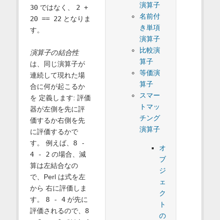
演算子
30
ではなく、
2 +
名前付
20 == 22
となりま
き単項
す。
演算子
比較演
演算子の結合性
算子
は、同じ演算子が
等価演
連続して現れた場
算子
合に何が起こるか
スマー
を 定義します: 評価
トマッ
器が左側を先に評
チング
価するか右側を先
演算子
に評価するかで
す。 例えば、
8 -
オ
4 - 2
の場合、減
ブ
算は左結合なの
ジ
で、Perl は式を左
ェ
から 右に評価しま
ク
す。
8 - 4
が先に
ト
評価されるので、
8
の