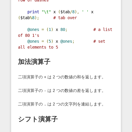
print
"\t"
 x 
(
$tab
/
8
),
' '
 x 
(
$tab
%
8
);
# tab over
@ones
=
(
1
)
 x 
80
;
# a list 
of 80 1's
@ones
=
(
5
)
 x 
@ones
;
# set 
all elements to 5
加法演算子
二項演算子の
+
は 2 つの数値の和を返します。
二項演算子の
-
は 2 つの数値の差を返します。
二項演算子の
.
は 2 つの文字列を連結します。
シフト演算子