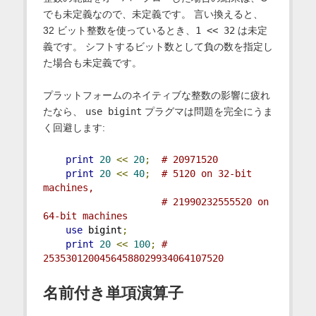
でも未定義なので、未定義です。 言い換えると、
32 ビット整数を使っているとき、
1 << 32
は未定
義です。 シフトするビット数として負の数を指定し
た場合も未定義です。
プラットフォームのネイティブな整数の影響に疲れ
たなら、
use bigint
プラグマは問題を完全にうま
く回避します:
print
20
<<
20
;
# 20971520
print
20
<<
40
;
# 5120 on 32-bit 
machines, 
# 21990232555520 on 
64-bit machines
use
 bigint
;
print
20
<<
100
;
# 
25353012004564588029934064107520
名前付き単項演算子