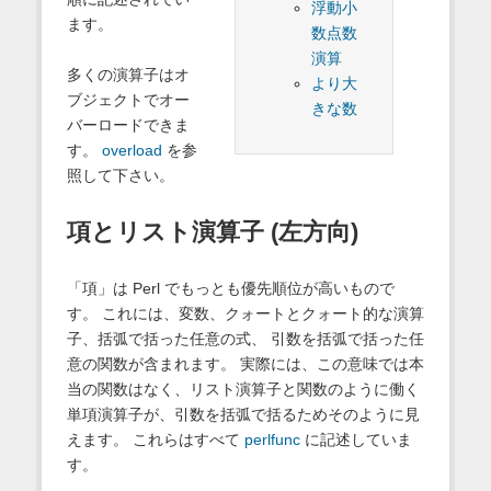
浮動小
ます。
数点数
演算
多くの演算子はオ
より大
ブジェクトでオー
きな数
バーロードできま
す。
overload
を参
照して下さい。
項とリスト演算子 (左方向)
「項」は Perl でもっとも優先順位が高いもので
す。 これには、変数、クォートとクォート的な演算
子、括弧で括った任意の式、 引数を括弧で括った任
意の関数が含まれます。 実際には、この意味では本
当の関数はなく、リスト演算子と関数のように働く
単項演算子が、引数を括弧で括るためそのように見
えます。 これらはすべて
perlfunc
に記述していま
す。