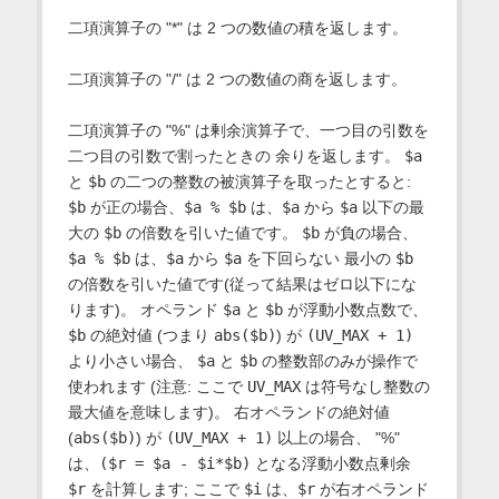
二項演算子の "*" は 2 つの数値の積を返します。
二項演算子の "/" は 2 つの数値の商を返します。
二項演算子の "%" は剰余演算子で、一つ目の引数を
二つ目の引数で割ったときの 余りを返します。
$a
と
$b
の二つの整数の被演算子を取ったとすると:
$b
が正の場合、
$a % $b
は、
$a
から
$a
以下の最
大の
$b
の倍数を引いた値です。
$b
が負の場合、
$a % $b
は、
$a
から
$a
を下回らない 最小の
$b
の倍数を引いた値です(従って結果はゼロ以下にな
ります)。 オペランド
$a
と
$b
が浮動小数点数で、
$b
の絶対値 (つまり
abs($b)
) が
(UV_MAX + 1)
より小さい場合、
$a
と
$b
の整数部のみが操作で
使われます (注意: ここで
UV_MAX
は符号なし整数の
最大値を意味します)。 右オペランドの絶対値
(
abs($b)
) が
(UV_MAX + 1)
以上の場合、 "%"
は、
($r = $a - $i*$b)
となる浮動小数点剰余
$r
を計算します; ここで
$i
は、
$r
が右オペランド