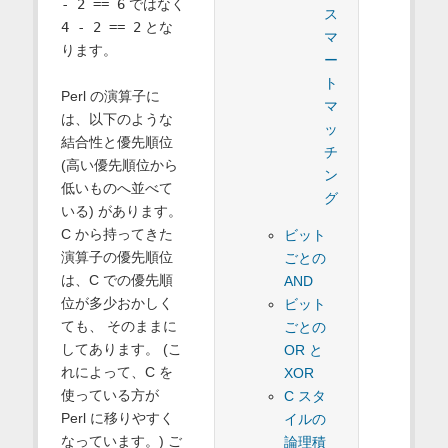
- 2 == 6
ではなく
ス
4 - 2 == 2
とな
マ
ります。
ー
ト
Perl の演算子に
マ
は、以下のような
ッ
結合性と優先順位
チ
(高い優先順位から
ン
低いものへ並べて
グ
いる) があります。
C から持ってきた
ビット
演算子の優先順位
ごとの
は、C での優先順
AND
位が多少おかしく
ビット
ても、 そのままに
ごとの
してあります。 (こ
OR と
れによって、C を
XOR
使っている方が
C スタ
Perl に移りやすく
イルの
なっています。) ご
論理積