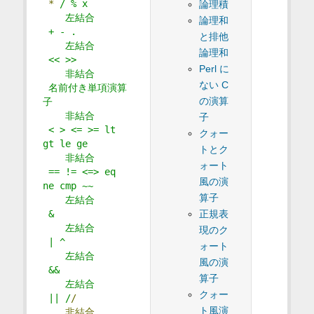
*
/ % x
論理積
    左結合     
論理和
 + - .
と排他
    左結合     
論理和
 << >>
Perl に
    非結合     
ない C
 名前付き単項演算
の演算
子
    非結合     
子
 < > <= >= lt 
クォー
gt le ge
トとク
    非結合     
ォート
 == != <=> eq 
風の演
ne cmp ~~
算子
    左結合     
 &
正規表
    左結合     
現のク
 | ^
ォート
    左結合     
風の演
 &&
算子
    左結合     
クォー
 || /
/
ト風演
非結合