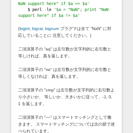
NaN support here" if $a == $a'
    $ perl 
-
le 
'$a = "NaN"; print "NaN 
support here" if $a != $a'
(
bigint
,
bigrat
,
bignum
プラグマは全て "NaN" に対
応していることに 注意してください。)
二項演算子の "eq" は左引数が文字列的に右引数と
等しければ、真を返します。
二項演算子の "ne" は左引数が文字列的に右引数と
等しくなければ、真を返します。
二項演算子の "cmp" は左引数が文字列的に右引数よ
り小さいか、 等しいか、大きいかに従って、-1, 0,
1 を返します。
二項演算子の "~~" はスマートマッチングとして働
きます。 スマートマッチングについては次の節で述
べられています。