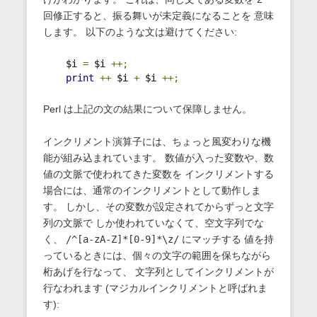
回修正すると、振る舞いが未定義になることを 意味
します。 以下のような文は避けてください:
    $i 
=
 $i 
++;
print
++
 $i 
+
 $i 
++;
Perl は上記の文の結果について保障しません。
インクリメント演算子には、ちょっと風変わりな機
能が組み込まれています。 数値が入った変数や、数
値の文脈で使われてきた変数を インクリメントする
場合には、通常のインクリメントとして動作しま
す。 しかし、その変数が設定されてからずっと文字
列の文脈で しか使われていなくて、空文字列でな
く、
/^[a-zA-Z]*[0-9]*\z/
にマッチする 値を持
っているときには、個々の文字の範囲を保ちながら
桁あげを行なって、 文字列としてインクリメントが
行なわれます (マジカルインクリメントと呼ばれま
す):