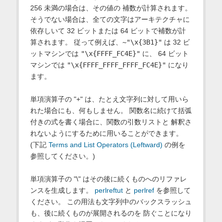
256 未満の場合は、その値の 補数が計算されます。
そうでない場合は、全ての文字はアーキテクチャに
依存しいて 32 ビットまたは 64 ビットで補数が計
算されます。 従って例えば、
~"\x{3B1}"
は 32 ビ
ットマシンでは
"\x{FFFF_FC4E}"
に、 64 ビット
マシンでは
"\x{FFFF_FFFF_FFFF_FC4E}"
になり
ます。
単項演算子の "+" は、たとえ文字列に対して用いら
れた場合にも、何もしません。 関数名に続けて括弧
付きの式を書く場合に、関数の引数リストと 解釈さ
れないようにするために用いることができます。
(下記
Terms and List Operators (Leftward)
の例を
参照してください。)
単項演算子の "\" はその後に続くものへのリファレ
ンスを生成します。
perlreftut
と
perlref
を参照して
ください。 この用法も文字列中のバックスラッシュ
も、後に続くものが展開されるのを 防ぐことになり