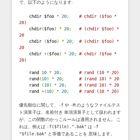
で、以下のようになります:
    chdir $foo 
*
20
;
# chdir ($foo * 
20)
    chdir
(
$foo
)
*
20
;
# (chdir $foo) * 
20
    chdir 
(
$foo
)
*
20
;
# (chdir $foo) * 
20
    chdir 
+(
$foo
)
*
20
;
# chdir ($foo * 
20)
    rand 
10
*
20
;
# rand (10 * 20)
    rand
(
10
)
*
20
;
# (rand 10) * 20
    rand 
(
10
)
*
20
;
# (rand 10) * 20
    rand 
+(
10
)
*
20
;
# rand (10 * 20)
優先順位に関して、
-f
や
-M
のようなファイルテス
ト演算子は、名前付き 単項演算子として扱われます
が、この関数のかっこルールは適用されません。 こ
れは、例えば
-f($file).".bak"
は
-f
"$file.bak"
と等価であることを 意味します。