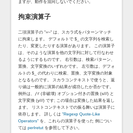
ますが、動作を混同しないでください。
拘束演算子
二項演算子の "=~" は、スカラ式をパターンマッチ
に拘束します。 デフォルトで $_ の文字列を検索し
たり、変更したりする演算があります。 この演算子
は、そのような演算を他の文字列に対して行なわせ
るようにするものです。 右引数は、検索パターン、
置換、文字変換のいずれかです。 左引数は、デフォ
ルトの $_ の代わりに検索、置換、文字変換の対象
となるものです。 スカラコンテキストで使うと、返
り値は一般的に演算の結果が成功したか否かです。
例外は、
/r
(非破壊) オプション付きの置換 (s///) と
文字変換 (y///) です; この場合は変換した結果を返し
ます。 リストコンテキストでの振る舞いは演算子に
依存します。 詳しくは
"Regexp Quote-Like
Operators"
を、これらの演算子を使った 例につい
ては
perlretut
を参照して下さい。