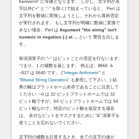
bareword" に等価となります。 しかし、文字列が英
字以外("+" と "-" を除く)で始まっていると、 Perl は
文字列を数値に変換しようとし、それから算術否定
が実行されます。 もし文字列が明確に数値に変換で
きない場合、Perl は
Argument "the string" isn't
numeric in negation (-) at ...
という 警告を出しま
す。
単項演算子の "~" はビットごとの否定を行ないます;
つまり、1 の補数を返します。 例えば、
0666 &
~027
は 0640 です。 (
"Integer Arithmetic"
と
"Bitwise String Operators"
も参照して下さい。) 結
果の幅はプラットホーム依存であることに注意して
ください: ~0 は 32 ビットプラットホームでは 32
ビット幅ですが、64 ビットプラットホームでは 64
ビット幅なので、特定のビット幅を仮定する場合
は、 余分なビットをマスクするために "&" 演算子を
使うことを忘れないでください。
文字列の補数を計算するとき、全ての文字の値が