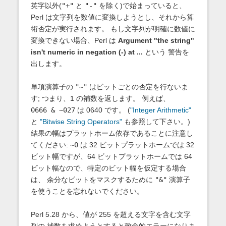
英字以外(
"+"
と
"-"
を除く)で始まっていると、
Perl は文字列を数値に変換しようとし、それから算
術否定が実行されます。 もし文字列が明確に数値に
変換できない場合、Perl は
Argument "the string"
isn't numeric in negation (-) at ...
という 警告を
出します。
単項演算子の
"~"
はビットごとの否定を行ないま
す; つまり、1 の補数を返します。 例えば、
0666 & ~027
は 0640 です。 (
"Integer Arithmetic"
と
"Bitwise String Operators"
も参照して下さい。)
結果の幅はプラットホーム依存であることに注意し
てください:
~0
は 32 ビットプラットホームでは 32
ビット幅ですが、64 ビットプラットホームでは 64
ビット幅なので、特定のビット幅を仮定する場合
は、 余分なビットをマスクするために
"&"
演算子
を使うことを忘れないでください。
Perl 5.28 から、値が 255 を超える文字を含む文字
列の 補数を求めようとすると致命的エラーになりま