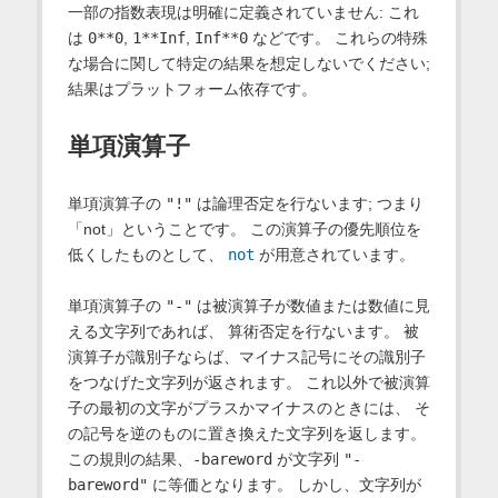
一部の指数表現は明確に定義されていません: これ
は
0**0
,
1**Inf
,
Inf**0
などです。 これらの特殊
な場合に関して特定の結果を想定しないでください;
結果はプラットフォーム依存です。
単項演算子
単項演算子の
"!"
は論理否定を行ないます; つまり
「not」ということです。 この演算子の優先順位を
低くしたものとして、
not
が用意されています。
単項演算子の
"-"
は被演算子が数値または数値に見
える文字列であれば、 算術否定を行ないます。 被
演算子が識別子ならば、マイナス記号にその識別子
をつなげた文字列が返されます。 これ以外で被演算
子の最初の文字がプラスかマイナスのときには、 そ
の記号を逆のものに置き換えた文字列を返します。
この規則の結果、
-bareword
が文字列
"-
bareword"
に等価となります。 しかし、文字列が