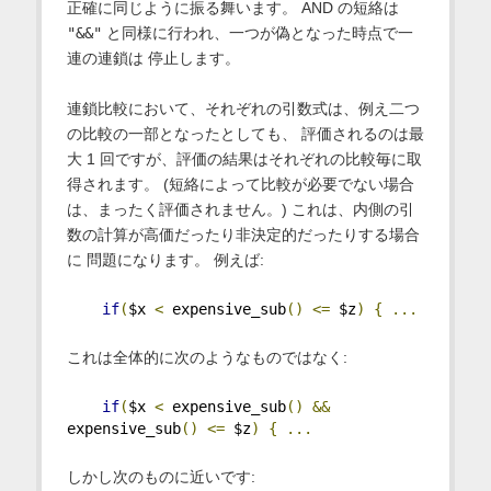
正確に同じように振る舞います。 AND の短絡は
"&&"
と同様に行われ、一つが偽となった時点で一
連の連鎖は 停止します。
連鎖比較において、それぞれの引数式は、例え二つ
の比較の一部となったとしても、 評価されるのは最
大 1 回ですが、評価の結果はそれぞれの比較毎に取
得されます。 (短絡によって比較が必要でない場合
は、まったく評価されません。) これは、内側の引
数の計算が高価だったり非決定的だったりする場合
に 問題になります。 例えば:
if
(
$x 
<
 expensive_sub
()
<=
 $z
)
{
...
これは全体的に次のようなものではなく:
if
(
$x 
<
 expensive_sub
()
&&
expensive_sub
()
<=
 $z
)
{
...
しかし次のものに近いです: