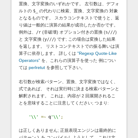
置換、文字変換のいずれかです。 左引数は、デフォ
ルトの
$_
の代わりに検索、置換、文字変換の 対象
となるものです。 スカラコンテキストで使うと、返
り値は一般的に演算の結果が成功したか否かです。
例外は、
/r
(非破壊) オプション付きの置換 (
s///
)
と 文字変換 (
y///
) です; この場合は変換した結果
を返します。 リストコンテキストでの振る舞いは演
算子に依存します。 詳しくは
"Regexp Quote-Like
Operators"
を、これらの演算子を使った 例につい
ては
perlretut
を参照して下さい。
右引数が検索パターン、置換、文字変換ではなく、
式であれば、 それは実行時に決まる検索パターンと
解釈されます。 これは、内容が 2 回展開されるこ
とを意味することに注意してください; つまり:
'\\'
=~
 q
'\\'
;
は正しくありません; 正規表現エンジンは最終的に
パターン
\
を コンパイルしようとして、これは文