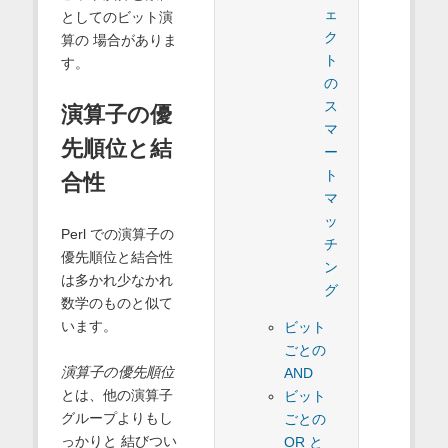
ェ
としてのビット演
ク
算の 場合がありま
ト
す。
の
ス
演算子の優
マ
先順位と結
ー
ト
合性
マ
ッ
Perl での演算子の
チ
優先順位と結合性
ン
は多かれ少なかれ
グ
数学のものと似て
います。
ビット
ごとの
演算子の優先順位
AND
とは、他の演算子
ビット
グループよりもし
ごとの
っかりと 結びつい
OR と