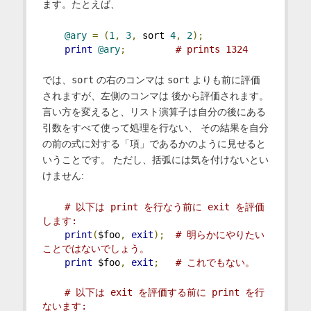
ます。たとえば、
@ary
=
(
1
,
3
,
 sort 
4
,
2
);
print
@ary
;
# prints 1324
では、
sort
の右のコンマは
sort
よりも前に評価
されますが、左側のコンマは 後から評価されます。
言い方を変えると、リスト演算子は自分の後にある
引数をすべて使って処理を行ない、 その結果を自分
の前の式に対する「項」であるかのように見せると
いうことです。 ただし、括弧には気を付けないとい
けません:
# 以下は print を行なう前に exit を評価
します:
print
(
$foo
,
exit
);
# 明らかにやりたい
ことではないでしょう。
print
 $foo
,
exit
;
# これでもない。
# 以下は exit を評価する前に print を行
ないます: