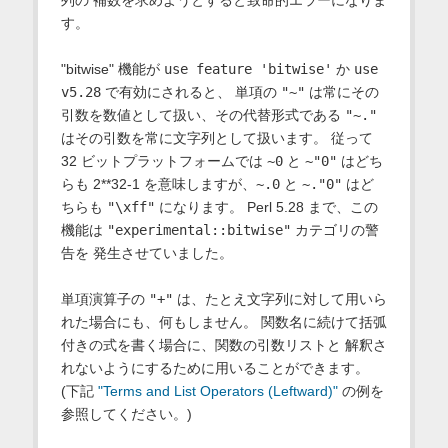
す。
"bitwise" 機能が
use feature 'bitwise'
か
use
v5.28
で有効にされると、 単項の
"~"
は常にその
引数を数値として扱い、その代替形式である
"~."
はその引数を常に文字列として扱います。 従って
32 ビットプラットフォームでは
~0
と
~"0"
はどち
らも 2**32-1 を意味しますが、
~.0
と
~."0"
はど
ちらも
"\xff"
になります。 Perl 5.28 まで、この
機能は
"experimental::bitwise"
カテゴリの警
告を 発生させていました。
単項演算子の
"+"
は、たとえ文字列に対して用いら
れた場合にも、何もしません。 関数名に続けて括弧
付きの式を書く場合に、関数の引数リストと 解釈さ
れないようにするために用いることができます。
(下記
"Terms and List Operators (Leftward)"
の例を
参照してください。)