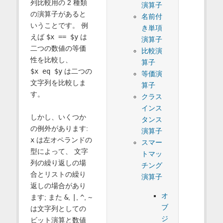
列比較用の 2 種類
演算子
の演算子があると
名前付
いうことです。 例
き単項
えば
$x == $y
は
演算子
二つの数値の等価
比較演
性を比較し、
算子
$x eq $y
は二つの
等価演
文字列を比較しま
算子
す。
クラス
インス
しかし、いくつか
タンス
の例外があります:
演算子
x
は左オペランドの
スマー
型によって、 文字
トマッ
列の繰り返しの場
チング
合とリストの繰り
演算子
返しの場合があり
オ
ます; また
&
,
|
,
^
,
~
ブ
は文字列としての
ジ
ビット演算と数値