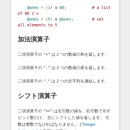
@ones
=
(
1
)
 x 
80
;
# a list 
of 80 1's
@ones
=
(
5
)
 x 
@ones
;
# set 
all elements to 5
加法演算子
二項演算子の
"+"
は 2 つの数値の和を返します。
二項演算子の
"-"
は 2 つの数値の差を返します。
二項演算子の
"."
は 2 つの文字列を連結します。
シフト演算子
二項演算子の
"<<"
は左引数の値を、右引数で示す
ビット数だけ、 左にシフトした値を返します。 引
数は整数でなければなりません。 (
"Integer