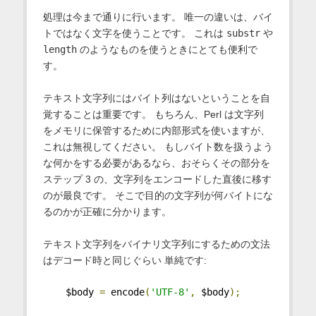
処理は今まで通りに行います。 唯一の違いは、バイ
トではなく文字を使うことです。 これは
substr
や
length
のようなものを使うときにとても便利で
す。
テキスト文字列にはバイト列はないということを自
覚することは重要です。 もちろん、Perl は文字列
をメモリに保管するために内部形式を使いますが、
これは無視してください。 もしバイト数を扱うよう
な何かをする必要があるなら、おそらくその部分を
ステップ 3 の、文字列をエンコードした直後に移す
のが最良です。 そこで目的の文字列が何バイトにな
るのかが正確に分かります。
テキスト文字列をバイナリ文字列にするための文法
はデコード時と同じぐらい 単純です:
    $body 
=
 encode
(
'UTF-8'
,
 $body
);