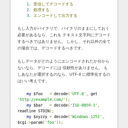
1.
受信してデコードする
2.
処理する
3.
エンコードして出力する
もし入力がバイナリで、バイナリのままにしておく
必要があるなら、これを テキスト文字列にデコード
するべきではありません。 しかし、それ以外の全て
の場合では、デコードするべきです。
もしデータがどのようにエンコードされたか分から
ないなら、デコードには 信頼性がありません。 も
しあなたが選択するのなら、UTF-8 に標準化するの
はいい考えです。
my
 $foo   
=
 decode
(
'UTF-8'
,
 get 
'http://example.com/'
);
my
 $bar   
=
 decode
(
'ISO-8859-1'
,
readline STDIN
);
my
 $xyzzy 
=
 decode
(
'Windows-1251'
,
$cgi
->
param
(
'foo'
));