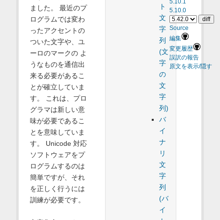
5.10.1
ト
ました。 最近のプ
5.10.0
文
ログラムでは変わ
字
Source
ったアクセントの
編集
列
ついた文字や、ユ
変更履歴
(文
ーロのマークの よ
誤訳の報告
字
うなものを通信出
原文を表示/隠す
の
来る必要があるこ
文
とが確立していま
字
す。 これは、プロ
列)
グラマは新しい意
バ
味が必要であるこ
イ
とを意味していま
ナ
す。 Unicode 対応
リ
ソフトウェアをプ
文
ログラムするのは
字
簡単ですが、それ
列
を正しく行うには
(バ
訓練が必要です。
イ