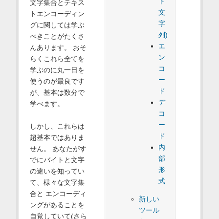
ト
文字集合とテキス
文
トエンコーディン
字
グに関しては学ぶ
列)
べきことがたくさ
エ
んあります。 おそ
ン
らくこれら全てを
コ
学ぶのに丸一日を
ー
使うのが最良です
ド
が、基本は数分で
デ
学べます。
コ
ー
しかし、これらは
ド
超基本ではありま
内
せん。 あなたがす
部
でにバイトと文字
形
の違いを知ってい
式
て、様々な文字集
合と エンコーディ
新しい
ングがあることを
ツール
自覚していて(さら