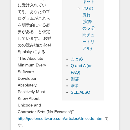
キット
に受け入れてい
I/O の
て!)、 あなたのプ
流れ
ログラムがこれら
(実際
を明示的にする必
の 5 分
要がある、と仮定
間チュ
しています。 お勧
ートリ
めの読み物は Joel
アル)
Spolsky による
"The Absolute
まとめ
Minimum Every
Q and A (or
Software
FAQ)
Developer
謝辞
Absolutely,
著者
Positively Must
SEE ALSO
Know About
Unicode and
Character Sets (No Excuses!)"
http://joelonsoftware.com/articles/Unicode.html
で
す。