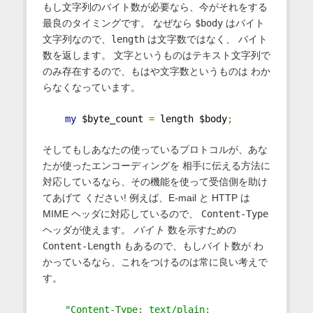
もし文字列のバイト数が必要なら、今がそれをする
最良のタイミングです。 なぜなら
$body
はバイト
文字列なので、
length
は文字数ではなく、 バイト
数を返します。 文字というものはテキスト文字列で
のみ存在するので、もはや文字数というものは わか
らなくなっています。
my
 $byte_count 
=
 length $body
;
そしてもしあなたの使っているプロトコルが、あな
たが使ったエンコーディングを 相手に伝える方法に
対応しているなら、その機能を使って受信側を助け
てあげて ください! 例えば、E-mail と HTTP は
MIME ヘッダに対応しているので、
Content-Type
ヘッダが使えます。
バイト
数を示すための
Content-Length
もあるので、もしバイト数が わ
かっているなら、これをつけるのは常に良い考えで
す。
"Content-Type: text/plain; 