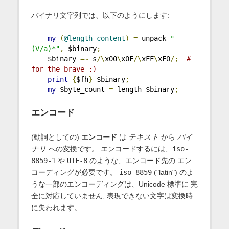
バイナリ文字列では、以下のようにします:
my
(
@length_content
)
=
 unpack 
"
(V/a)*"
,
 $binary
;
    $binary 
=~
 s
/\
x00
\
x0F
/\
xFF
\
xF0
/;
# 
for the brave :)
print
{
$fh
}
 $binary
;
my
 $byte_count 
=
 length $binary
;
エンコード
(動詞としての)
エンコード
は
テキスト
から
バイ
ナリ
への変換です。 エンコードするには、
iso-
8859-1
や
UTF-8
のような、エンコード先の エン
コーディングが必要です。
iso-8859
("latin") のよ
うな一部のエンコーディングは、Unicode 標準に 完
全に対応していません; 表現できない文字は変換時
に失われます。