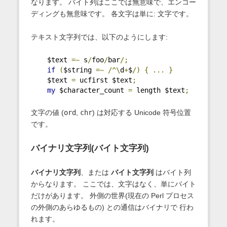
なります。 バイト列はここでは無意味で、エンコー
ディングも無意味です。 各文字は単に: 文字です。
テキスト文字列では、以下のようにします:
    $text 
=~
 s
/
foo
/
bar
/;
if
(
$string 
=~
/^\
d
+
$
/)
{
...
}
    $text 
=
 ucfirst $text
;
my
 $character_count 
=
 length $text
;
文字の値 (
ord
,
chr
) は対応する Unicode 符号位置
です。
バイナリ文字列(バイト文字列)
バイナリ文字列
、または
バイト文字列
はバイト列
からなります。 ここでは、文字はなく、単にバイト
だけがあります。 外側の世界(現在の Perl プロセス
の外側のあらゆるもの) との通信はバイナリで 行わ
れます。