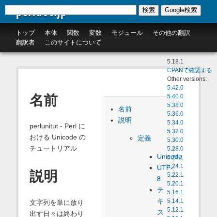
perldoc.jp
検索
Google検索
トップ
本体
関数
変数
モジュール
その他の翻訳
翻訳者
このサイトについて
5.18.1
CPANで確認する
Other versions:
5.42.0
名前
5.40.0
5.38.0
名前
5.36.0
説明
5.34.0
perlunitut - Perl に
5.32.0
おける Unicode の
定義
5.30.0
チュートリアル
5.28.0
Unicode
5.26.1
5.24.1
UTF-
説明
5.22.1
8
5.20.1
テ
5.16.1
キ
5.14.1
文字列を単に放り
5.12.1
ス
出す日々は終わり