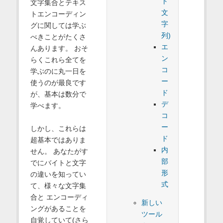
ト
文字集合とテキス
文
トエンコーディン
字
グに関しては学ぶ
列)
べきことがたくさ
エ
んあります。 おそ
ン
らくこれら全てを
コ
学ぶのに丸一日を
ー
使うのが最良です
ド
が、基本は数分で
デ
学べます。
コ
ー
しかし、これらは
ド
超基本ではありま
内
せん。 あなたがす
部
でにバイトと文字
形
の違いを知ってい
式
て、様々な文字集
合と エンコーディ
新しい
ングがあることを
ツール
自覚していて(さら