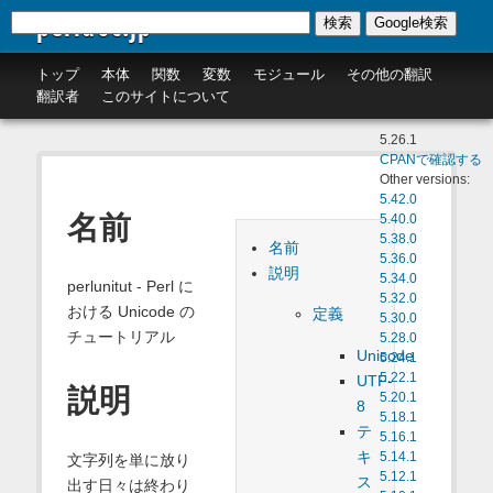
perldoc.jp
検索
Google検索
トップ
本体
関数
変数
モジュール
その他の翻訳
翻訳者
このサイトについて
5.26.1
CPANで確認する
Other versions:
5.42.0
名前
5.40.0
5.38.0
名前
5.36.0
説明
5.34.0
perlunitut - Perl に
5.32.0
おける Unicode の
定義
5.30.0
チュートリアル
5.28.0
Unicode
5.24.1
5.22.1
UTF-
説明
5.20.1
8
5.18.1
テ
5.16.1
キ
5.14.1
文字列を単に放り
5.12.1
ス
出す日々は終わり