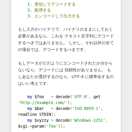
1.
受信してデコードする
2.
処理する
3.
エンコードして出力する
もし入力がバイナリで、バイナリのままにしておく
必要があるなら、これを テキスト文字列にデコード
するべきではありません。 しかし、それ以外の全て
の場合では、デコードするべきです。
もしデータがどのようにエンコードされたか分から
ないなら、デコードには 信頼性がありません。 も
しあなたが選択するのなら、UTF-8 に標準化するの
はいい考えです。
my
 $foo   
=
 decode
(
'UTF-8'
,
 get 
'http://example.com/'
);
my
 $bar   
=
 decode
(
'ISO-8859-1'
,
readline STDIN
);
my
 $xyzzy 
=
 decode
(
'Windows-1251'
,
$cgi
->
param
(
'foo'
));