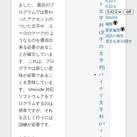
5.10.1
ト
ました。 最近のプ
5.10.0
文
ログラムでは変わ
字
Source
ったアクセントの
編集
列
ついた文字や、ユ
変更履歴
(文
ーロのマークの よ
誤訳の報告
字
うなものを通信出
原文を表示/隠す
の
来る必要があるこ
文
とが確立していま
字
す。 これは、プロ
列)
グラマは新しい意
バ
味が必要であるこ
イ
とを意味していま
ナ
す。 Unicode 対応
リ
ソフトウェアをプ
文
ログラムするのは
字
簡単ですが、それ
列
を正しく行うには
(バ
訓練が必要です。
イ