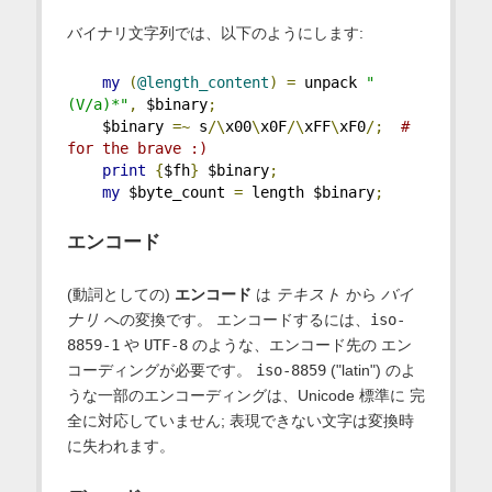
バイナリ文字列では、以下のようにします:
my
(
@length_content
)
=
 unpack 
"
(V/a)*"
,
 $binary
;
    $binary 
=~
 s
/\
x00
\
x0F
/\
xFF
\
xF0
/;
# 
for the brave :)
print
{
$fh
}
 $binary
;
my
 $byte_count 
=
 length $binary
;
エンコード
(動詞としての)
エンコード
は
テキスト
から
バイ
ナリ
への変換です。 エンコードするには、
iso-
8859-1
や
UTF-8
のような、エンコード先の エン
コーディングが必要です。
iso-8859
("latin") のよ
うな一部のエンコーディングは、Unicode 標準に 完
全に対応していません; 表現できない文字は変換時
に失われます。