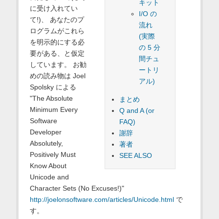
キット
に受け入れてい
I/O の
て!)、 あなたのプ
流れ
ログラムがこれら
(実際
を明示的にする必
の 5 分
要がある、と仮定
間チュ
しています。 お勧
ートリ
めの読み物は Joel
アル)
Spolsky による
"The Absolute
まとめ
Minimum Every
Q and A (or
Software
FAQ)
Developer
謝辞
Absolutely,
著者
Positively Must
SEE ALSO
Know About
Unicode and
Character Sets (No Excuses!)"
http://joelonsoftware.com/articles/Unicode.html
で
す。