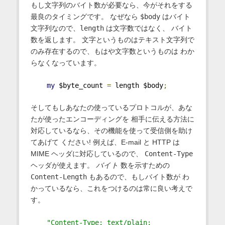
もし文字列のバイト数が必要なら、今がそれをする
最良のタイミングです。 なぜなら
$body
はバイト
文字列なので、
length
は文字数ではなく、 バイト
数を返します。 文字というものはテキスト文字列で
のみ存在するので、もはや文字数というものは わか
らなくなっています。
my
 $byte_count 
=
 length $body
;
そしてもしあなたの使っているプロトコルが、あな
たが使ったエンコーディングを 相手に伝える方法に
対応しているなら、その機能を使って受信側を助け
てあげて ください! 例えば、E-mail と HTTP は
MIME ヘッダに対応しているので、
Content-Type
ヘッダが使えます。
バイト
数を示すための
Content-Length
もあるので、もしバイト数が わ
かっているなら、これをつけるのは常に良い考えで
す。
"Content-Type: text/plain; 