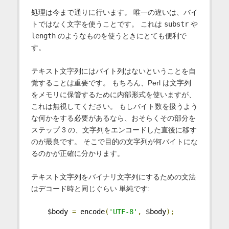
処理は今まで通りに行います。 唯一の違いは、バイ
トではなく文字を使うことです。 これは
substr
や
length
のようなものを使うときにとても便利で
す。
テキスト文字列にはバイト列はないということを自
覚することは重要です。 もちろん、Perl は文字列
をメモリに保管するために内部形式を使いますが、
これは無視してください。 もしバイト数を扱うよう
な何かをする必要があるなら、おそらくその部分を
ステップ 3 の、文字列をエンコードした直後に移す
のが最良です。 そこで目的の文字列が何バイトにな
るのかが正確に分かります。
テキスト文字列をバイナリ文字列にするための文法
はデコード時と同じぐらい 単純です:
    $body 
=
 encode
(
'UTF-8'
,
 $body
);