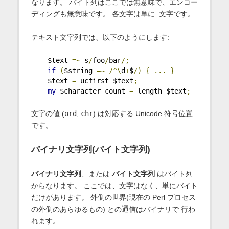
なります。 バイト列はここでは無意味で、エンコー
ディングも無意味です。 各文字は単に: 文字です。
テキスト文字列では、以下のようにします:
    $text 
=~
 s
/
foo
/
bar
/;
if
(
$string 
=~
/^\
d
+
$
/)
{
...
}
    $text 
=
 ucfirst $text
;
my
 $character_count 
=
 length $text
;
文字の値 (
ord
,
chr
) は対応する Unicode 符号位置
です。
バイナリ文字列(バイト文字列)
バイナリ文字列
、または
バイト文字列
はバイト列
からなります。 ここでは、文字はなく、単にバイト
だけがあります。 外側の世界(現在の Perl プロセス
の外側のあらゆるもの) との通信はバイナリで 行わ
れます。