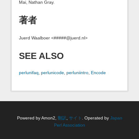
Mai, Nathan Gray.
著者
Juerd Waalboer <#####@juerd.nl>
SEE ALSO
perlunifaq
,
perlunicode
,
perluniintro
,
Encode
Powered by Amon2,
翻訳
,
サイト
. Operated by
Japan
Perl Association