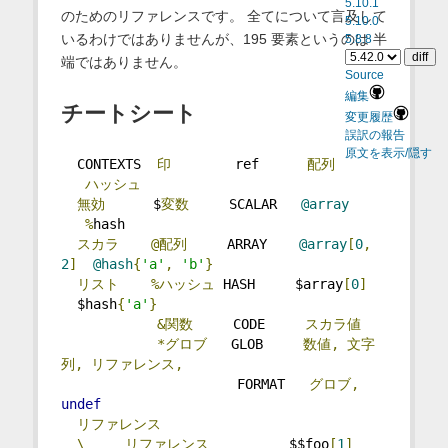
5.10.1
のためのリファレンスです。 全てについて言及して
5.10.0
いるわけではありませんが、195 要素というのは 半
5.8.8
端ではありません。
Source
編集
チートシート
変更履歴
誤訳の報告
原文を表示/隠す
  CONTEXTS  
印
        ref      
配列
ハッシュ
無効
      $
変数
     SCALAR   
@array
%
hash
スカラ
@配列
     ARRAY    
@array
[
0
,
2
]
@hash
{
'a'
,
'b'
}
リスト
%ハッシュ
 HASH     $array
[
0
]
  $hash
{
'a'
}
&関数
     CODE     
スカラ値
*グロブ
   GLOB     
数値,
文字
列,
リファレンス,
                      FORMAT   
グロブ,
undef
リファレンス
\
リファレンス
          $$foo
[
1
]