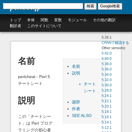
perldoc.jp
検索
Google検索
トップ
本体
関数
変数
モジュール
その他の翻訳
翻訳者
このサイトについて
5.26.1
CPANで確認する
Other versions:
5.42.0
名前
5.40.0
5.38.0
名前
5.36.0
説明
5.34.0
perlcheat - Perl 5
5.32.0
チートシート
チート
5.30.0
シート
5.28.0
5.24.1
説明
5.22.1
謝辞
5.20.1
作者
5.18.1
SEE ALSO
この「チートシー
5.16.1
5.14.1
ト」は Perl プログ
5.12.1
ラミングの初心者