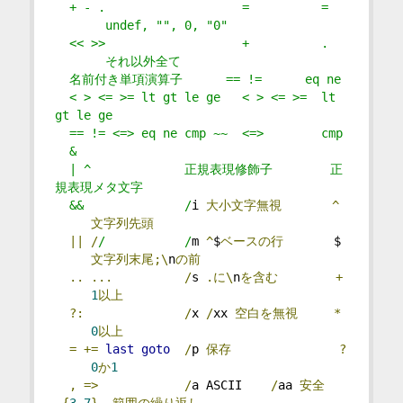
  + - .                   =          =   
       undef, "", 0, "0"
  << >>                   +          .   
       それ以外全て
  名前付き単項演算子      == !=      eq ne
  < > <= >= lt gt le ge   < > <= >=  lt 
gt le ge
  == != <=> eq ne cmp ~~  <=>        cmp
  &
  | ^             正規表現修飾子        正
規表現メタ文字
  &&              /
i 
大小文字無視
^
文字列先頭
||
/
/           /
m 
^
$
ベースの行
       $ 
文字列末尾;\
n
の前
..
...
/
s 
.に\
n
を含む
+
1
以上
?:
/
x 
/
xx 
空白を無視
*
0
以上
=
+=
last
goto
/
p 
保存
?
0
か
1
,
=>
/
a ASCII    
/
aa 
安全
{
3
,
7
}
範囲の繰り返し