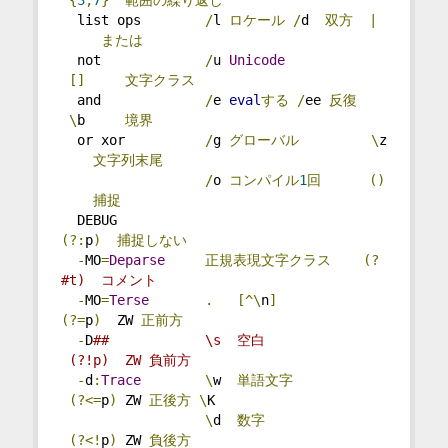
  list ops        
/
l 
ロケール
/
d  
双方
|
または
  not             
/
u 
Unicode
[]
文字クラス
  and             
/
e 
eval
する
/
ee 
反復
\
b     
境界
  or xor          
/
g 
グローバル
\
z 
文字列末尾
/
o 
コンパイル
1
回
()
捕捉
  DEBUG                                 
(?:
p
)
捕捉しない
-
MO
=
Deparse
正規表現文字クラス
(?
#t)  コメント
-
MO
=
Terse
.
[^\
n
]
(?=
p
)
  ZW 
正前方
-
D
##            \s  空白             
 (?!p)  ZW 負前方
-
d
:
Trace
\
w  
単語文字
(?<=
p
)
 ZW 
正後方
\
K
\
d  
数字
(?<!
p
)
 ZW 
負後方