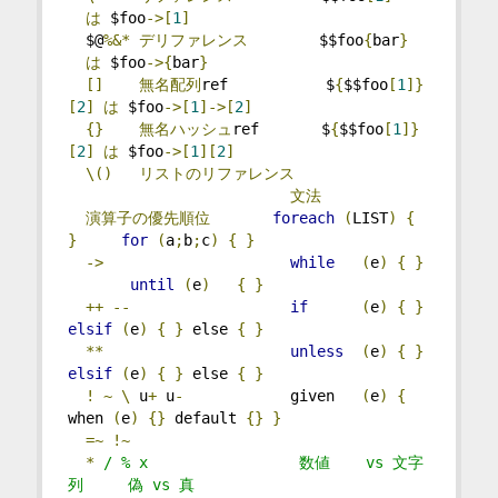
は
 $foo
->[
1
]
  $@
%&*
デリファレンス
        $$foo
{
bar
}
は
 $foo
->{
bar
}
[]
無名配列
ref           $
{
$$foo
[
1
]}
[
2
]
は
 $foo
->[
1
]->[
2
]
{}
無名ハッシュ
ref       $
{
$$foo
[
1
]}
[
2
]
は
 $foo
->[
1
][
2
]
\()
リストのリファレンス
文法
演算子の優先順位
foreach
(
LIST
)
{
}
for
(
a
;
b
;
c
)
{
}
->
while
(
e
)
{
}
until
(
e
)
{
}
++
--
if
(
e
)
{
}
elsif
(
e
)
{
}
 else 
{
}
**
unless
(
e
)
{
}
elsif
(
e
)
{
}
 else 
{
}
!
~
\
 u
+
 u
-
            given   
(
e
)
{
when 
(
e
)
{}
 default 
{}
}
=~
!~
*
/ % x                 数値    vs 文字
列     偽 vs 真