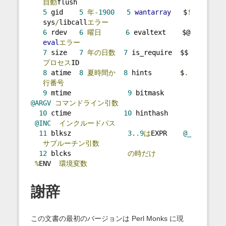
自動
flush
5
 gid    
5
年-
1900
5
wantarray
   $
!
   sys
/
libcall
エラー
6
 rdev   
6
曜日
6
 evaltext    $@ 
eval
エラー
7
 size   
7
年の日数
7
 is_require  $$ 
プロセス
ID
8
 atime  
8
夏時間か
8
 hints       $
.
行番号
9
 mtime              
9
 bitmask     
@ARGV
コマンドライン引数
10
 ctime             
10
 hinthash   
@INC
インクルードパス
11
 blksz              
3.
.
9
は
EXPR    
@_
サブルーチン引数
12
 blcks              
の時だけ
%
ENV  
環境変数
謝辞
この文書の最初のバージョンは Perl Monks に現