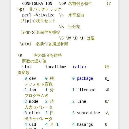
  CONFIGURATION   
\
pP 
名前付き特性
(?
>
p
)
非バックトラック
  perl 
-
V
:
ivsize  
\
h  
水平空白
(?|
p
|
p
)枝リセット
\
R  
行分割
(?<
n
>
p
)名前付き捕捉
\
S 
\
W 
\
D 
\
H 
は逆
\
g
{
n
}
名前付き捕捉参照
\
K     
左の部分を維持
関数の返り値
  stat      localtime   
caller
特
殊変数
0
 dev    
0
秒
0
package
     $_ 
デフォルト変数
1
 ino    
1
分
1
 filename    $0 
プログラム名
2
 mode   
2
時
2
 line        $
/
入力セパレータ
3
 nlink  
3
日
3
 subroutine  $
\
出力セパレータ
4
 uid    
4
月-
1
4
 hasargs     $
|