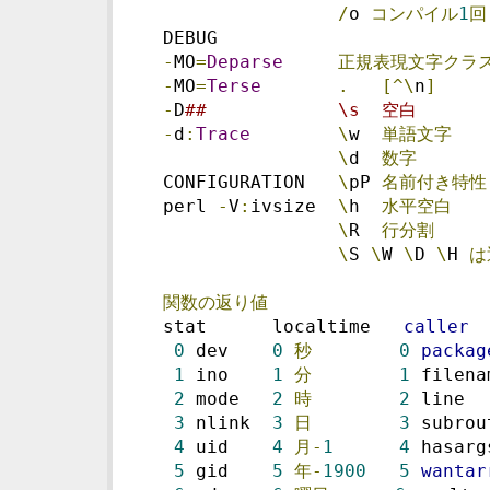
/
o 
コンパイル
1
回
  DEBUG                        
-
MO
=
Deparse
正規表現文字クラ
-
MO
=
Terse
.
[^\
n
]
-
D
##            \s  空白      
-
d
:
Trace
\
w  
単語文字
\
d  
数字
  CONFIGURATION   
\
pP 
名前付き特性
  perl 
-
V
:
ivsize  
\
h  
水平空白
\
R  
行分割
\
S 
\
W 
\
D 
\
H 
は
関数の返り値
  stat      localtime   
caller
0
 dev    
0
秒
0
packag
1
 ino    
1
分
1
 filena
2
 mode   
2
時
2
 line  
3
 nlink  
3
日
3
 subrou
4
 uid    
4
月-
1
4
 hasarg
5
 gid    
5
年-
1900
5
wantar