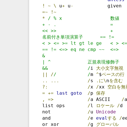
!
~
\
 u
+
 u
-
            given 
=~
!~
*
/ % x                 数値 
  + - .                   =    
  << >>                   +  
  名前付き単項演算子      == !=     
  < > <= >= lt gt le ge   < > <
  == != <=> eq ne cmp ~~  <=>  
  &
  | ^             正規表現修飾子 
  &&              /
i 
大小文字無視
||
/
/           /
m 
^
$
ベースの行
..
...
/
s 
.に\
n
を含む
?:
/
x 
/
xx 
空白を無
=
+=
last
goto
/
p 
保存
,
=>
/
a ASCII    
/
  list ops        
/
l 
ロケール
/
d 
  not             
/
u 
Unicode
  and             
/
e 
eval
する
/
e
  or xor          
/
g 
グローバル