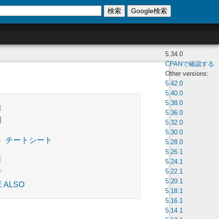
検索
Google検索
5.34.0
CPANで確認する
Other versions:
5.42.0
5.40.0
5.38.0
前
5.36.0
明
5.32.0
5.30.0
チートシート
5.28.0
5.26.1
辞
5.24.1
5.22.1
者
5.20.1
E ALSO
5.18.1
5.16.1
5.14.1