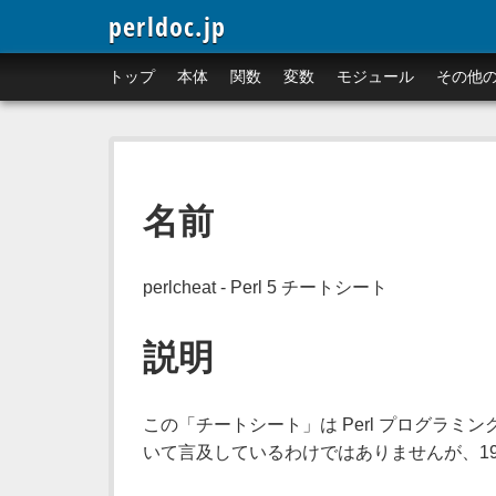
perldoc.jp
トップ
本体
関数
変数
モジュール
その他
名前
perlcheat - Perl 5 チートシート
説明
この「チートシート」は Perl プログラミ
いて言及しているわけではありませんが、19