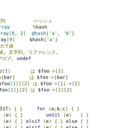
配列
ハッシュ
rray
%
hash
rray
[
0
,
2
]
@hash
{
'a'
,
'b'
}
ray
[
0
]
     $hash
{
'a'
}
カラ値
値,
文字列,
リファレンス,
グロブ,
undef
o
[
1
]
は
 $foo
->[
1
]
o
{
bar
}
は
 $foo
->{
bar
}
$foo
[
1
]}[
2
]
は
 $foo
->[
1
]->[
2
]
foo
[
1
]}[
2
]
は
 $foo
->[
1
][
2
]
IST
)
{
}
for
(
a
;
b
;
c
)
{
}
(
e
)
{
}
until
(
e
)
{
}
(
e
)
{
}
elsif
(
e
)
{
}
 else 
{
}
(
e
)
{
}
elsif
(
e
)
{
}
 else 
{
}