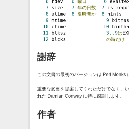
6
 rdev   
6
曜日
6
 evalte
7
 size   
7
年の日数
7
 is_requ
8
 atime  
8
夏時間か
8
 hints  
9
 mtime              
9
 bitma
10
 ctime             
10
 hinth
11
 blksz              
3.
.
9
は
EX
12
 blcks              
の時だけ
謝辞
この文書の最初のバージョンは Perl Monk
重要な変更を提案してくれただけでなく、いくつの
れた Damian Conway に特に感謝します。
作者