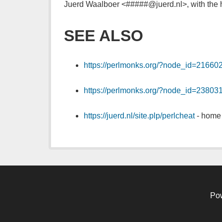
Juerd Waalboer <#####@juerd.nl>, with the 
SEE ALSO
https://perlmonks.org/?node_id=21660
https://perlmonks.org/?node_id=23803
https://juerd.nl/site.plp/perlcheat
- home 
Po