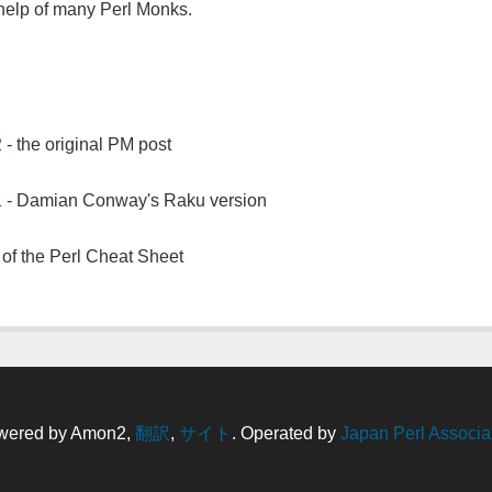
help of many Perl Monks.
2
- the original PM post
1
- Damian Conway's Raku version
of the Perl Cheat Sheet
wered by Amon2,
翻訳
,
サイト
. Operated by
Japan Perl Associa