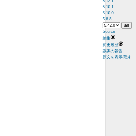
5.12.1
5.10.1
5.10.0
5.8.8
Source
編集
変更履歴
誤訳の報告
原文を表示/隠す