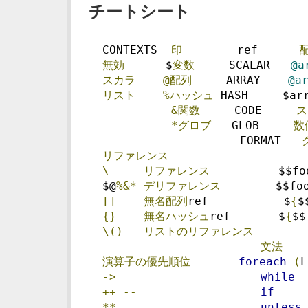
チートシート
  CONTEXTS  
印
        ref      
無効
      $
変数
     SCALAR   
@a
スカラ
@配列
     ARRAY    
@a
リスト
%ハッシュ
 HASH     $ar
&関数
     CODE     
ス
*グロブ
   GLOB     
数
                      FORMAT   
リファレンス
\
リファレンス
          $$fo
  $@
%&*
デリファレンス
        $$fo
[]
無名配列
ref           $
{
$
{}
無名ハッシュ
ref       $
{
$$
\()
リストのリファレンス
文法
演算子の優先順位
foreach
(
L
->
while
++
--
if
**
unless