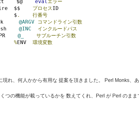
xt    $@    
eval
エラー
ire  $$    
プロセス
ID
     $
.
行番号
sk     
@ARGV
コマンドライン引数
ash    
@INC
インクルードパス
PR    
@_
サブルーチン引数
%
ENV  
環境変数
s に現れ、何人かから有用な 提案を頂きました。 Perl Monks
機能が載っているかを 数えてくれ、Perl が Perl のまま