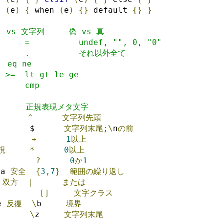
  
(
e
)
{
 when 
(
e
)
{}
 default 
{}
}
   vs 文字列     偽 vs 真
      =          undef, "", 0, "0"
        .          それ以外全て
 eq ne
= >=  lt gt le ge
      cmp
       正規表現メタ文字
^
文字列先頭
       $      
文字列末尾;\
n
の前
+
1
以上
視
*
0
以上
?
0
か
1
aa 
安全
{
3
,
7
}
範囲の繰り返し
 
双方
|
または
[]
文字クラス
e 
反復
\
b     
境界
\
z     
文字列末尾