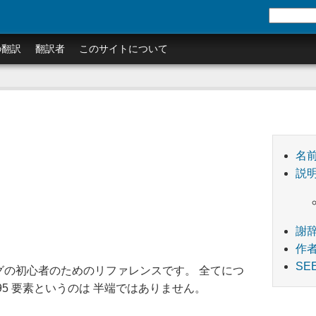
の翻訳
翻訳者
このサイトについて
名
説
謝
作
SE
ングの初心者のためのリファレンスです。 全てにつ
5 要素というのは 半端ではありません。