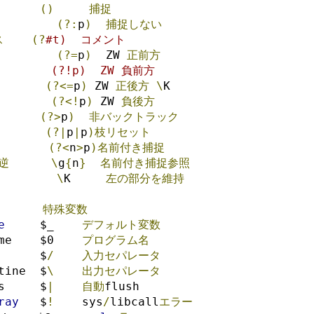
()
捕捉
         
(?:
p
)
捕捉しない
ス
(?
#t)  コメント
(?=
p
)
  ZW 
正前方
        (?!p)  ZW 負前方
(?<=
p
)
 ZW 
正後方
\
K
(?<!
p
)
 ZW 
負後方
(?>
p
)
非バックトラック
(?|
p
|
p
)枝リセット
(?<
n
>
p
)名前付き捕捉
逆
\
g
{
n
}
名前付き捕捉参照
\
K     
左の部分を維持
特殊変数
e
     $_    
デフォルト変数
me    $0    
プログラム名
      $
/
入力セパレータ
tine  $
\
出力セパレータ
s     $
|
自動
flush
ray
   $
!
    sys
/
libcall
エラー