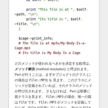
print
"This file is at "
,
 $self
-
>
path
,
"\n"
;
print
"Its title is "
,
 $self
-
>
title
,
"\n"
;
}
  $cage
->
print_info
;
# The file is at mp3s/My-Body-Is-a-
Cage.mp3
# Its title is My Body Is a Cage
どのメソッドが使われるべきかを決定する処理は、
メソッド解決
(method resolution) と呼ばれます。
Perl が行うことは、まずオブジェクトのクラス (こ
の場合は
File::MP3
) を 見ます。 このクラスにメ
ソッドが定義されていれば、そのクラスのメソッド
が呼び出されます。 さもなければ、Perl は順番に
親クラスを見ます。
File::MP3
の場合、唯一の親
は
File
です。
File::MP3
がメソッドを定義して
おらず、
File
が定義しているなら、 Perl は
File