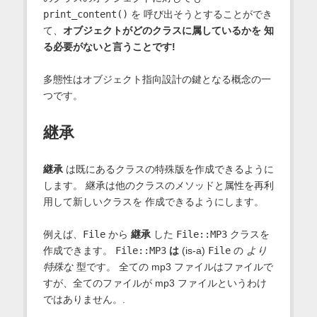
print_content()
を 呼び出そうとすることができ
て、
オブジェクトがどのクラスに属しているかを 知
る必要がないと言うことです!
多態性はオブジェクト指向設計の鍵となる概念の一
つです。
継承
継承
は既にあるクラスの特殊版を作成できるように
します。 継承は他のクラスのメソッドと属性を再利
用して新しいクラスを 作成できるようにします。
例えば、
File
から
継承
した
File::MP3
クラスを
作成できます。
File::MP3
は
(is-a)
File
の
より
特殊な
型です。 全ての mp3 ファイルはファイルで
すが、全てのファイルが mp3 ファイルというわけ
ではありません。.