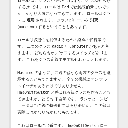
ロール
は、クラスが
何か
ではなく、クラスが
何を
するか
です。 ロールは Perl では比較的新しいです
が、かなり人気になってきています。 ロールはクラ
スに
適用
されます。 クラスがロールを
消費
(consume) するということもあります。
ロールは多態性を提供するための継承の代替策で
す。 二つのクラス
Radio
と
Computer
があると考
えます。 どちらもオン/オフするスイッチがありま
す。 これをクラス定義でモデル化したいとします。
Machine
のように、共通の親から両方のクラスを継
承することもできますが、 全ての機械にオン/オフ
スイッチがあるわけではありません。
HasOnOffSwitch
と呼ばれる親クラスを作ることも
できますが、とても 不自然です。 ラジオとコンピ
ュータはこの親の特殊化ではありません。 この親は
実際にはかなりおかしなものです。
これはロールの出番です。
HasOnOffSwitch
ロー