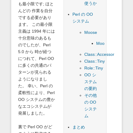
使うか
も最小限です; ほと
んどの 作業を自分
Perl の OO
でする必要があり
システム
ます。 この最小限
主義は 1994 年には
Moose
十分意味のあるも
Moo
のでしたが、Perl
5.0 から 時が経つ
Class::Accessor
につれて、Perl OO
Class::Tiny
に多くの共通のパ
Role::Tiny
ターンが見られる
OO シ
ようになりまし
ステム
た。 幸い、Perl の
の要約
柔軟性により、Perl
その他
OO システムの豊か
の OO
なエコシステムが
システ
発展しました。
ム
裏で Perl OO がど
まとめ