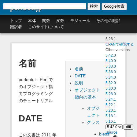
perldoc.jp
検索
Google検索
トップ
本体
関数
変数
モジュール
その他の翻訳
翻訳者
このサイトについて
5.26.1
CPANで確認する
Other versions:
5.42.0
名前
5.40.0
5.38.0
名前
5.36.0
DATE
5.34.0
perlootut - Perl で
説明
5.32.0
のオブジェクト指
5.30.0
オブジェクト
向プログラミング
5.28.0
指向の基本
5.24.1
のチュートリアル
5.22.1
オブジ
5.20.1
ェクト
DATE
5.18.1
5.16.1
クラス
Source
bless
この文書は 2011 年