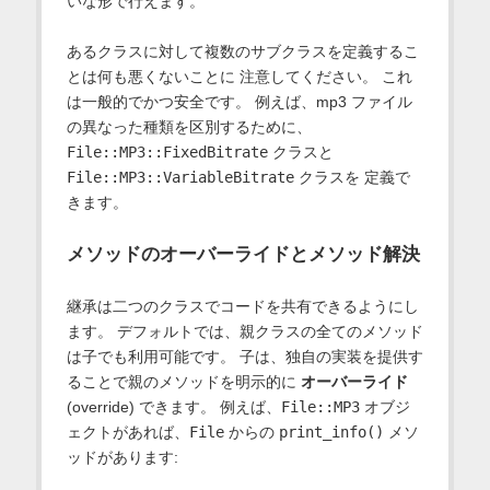
いな形で行えます。
あるクラスに対して複数のサブクラスを定義するこ
とは何も悪くないことに 注意してください。 これ
は一般的でかつ安全です。 例えば、mp3 ファイル
の異なった種類を区別するために、
File::MP3::FixedBitrate
クラスと
File::MP3::VariableBitrate
クラスを 定義で
きます。
メソッドのオーバーライドとメソッド解決
継承は二つのクラスでコードを共有できるようにし
ます。 デフォルトでは、親クラスの全てのメソッド
は子でも利用可能です。 子は、独自の実装を提供す
ることで親のメソッドを明示的に
オーバーライド
(override) できます。 例えば、
File::MP3
オブジ
ェクトがあれば、
File
からの
print_info()
メソ
ッドがあります: