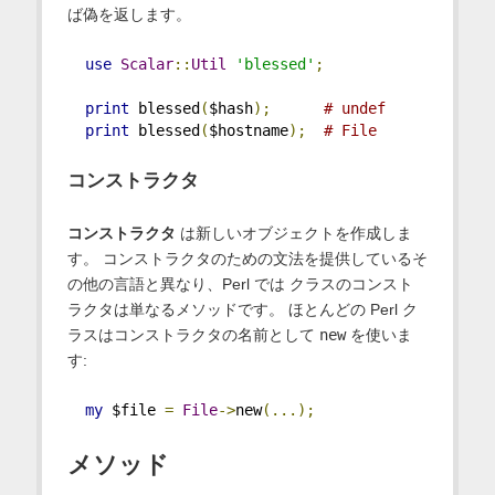
ば偽を返します。
use
Scalar
::
Util
'blessed'
;
print
 blessed
(
$hash
);
# undef
print
 blessed
(
$hostname
);
# File
コンストラクタ
コンストラクタ
は新しいオブジェクトを作成しま
す。 コンストラクタのための文法を提供しているそ
の他の言語と異なり、Perl では クラスのコンスト
ラクタは単なるメソッドです。 ほとんどの Perl ク
ラスはコンストラクタの名前として
new
を使いま
す:
my
 $file 
=
File
->
new
(...);
メソッド