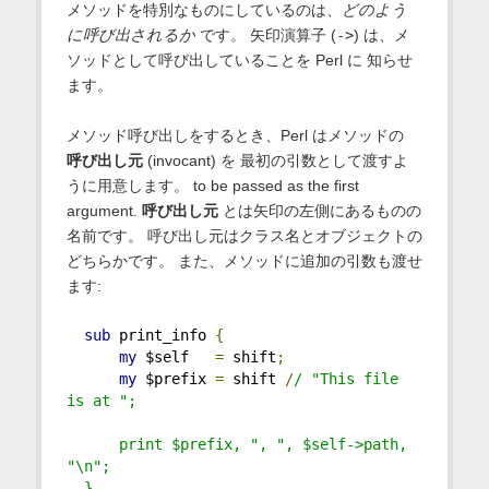
メソッドを特別なものにしているのは、
どのよう
に呼び出されるか
です。 矢印演算子 (
->
) は、メ
ソッドとして呼び出していることを Perl に 知らせ
ます。
メソッド呼び出しをするとき、Perl はメソッドの
呼び出し元
(invocant) を 最初の引数として渡すよ
うに用意します。 to be passed as the first
argument.
呼び出し元
とは矢印の左側にあるものの
名前です。 呼び出し元はクラス名とオブジェクトの
どちらかです。 また、メソッドに追加の引数も渡せ
ます:
sub
 print_info 
{
my
 $self   
=
 shift
;
my
 $prefix 
=
 shift 
/
/ "This file 
is at ";
      print $prefix, ", ", $self->path, 
"\n";
  }