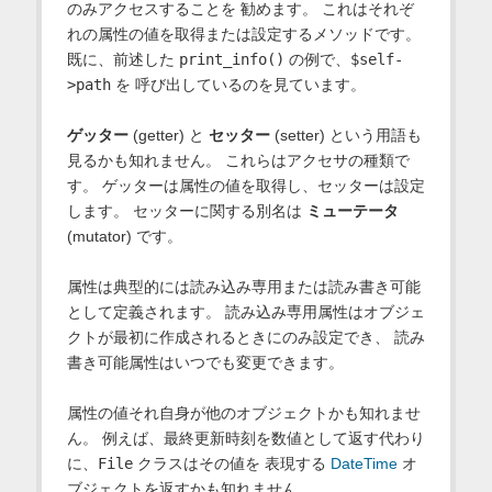
のみアクセスすることを 勧めます。 これはそれぞ
れの属性の値を取得または設定するメソッドです。
既に、前述した
print_info()
の例で、
$self-
>path
を 呼び出しているのを見ています。
ゲッター
(getter) と
セッター
(setter) という用語も
見るかも知れません。 これらはアクセサの種類で
す。 ゲッターは属性の値を取得し、セッターは設定
します。 セッターに関する別名は
ミューテータ
(mutator) です。
属性は典型的には読み込み専用または読み書き可能
として定義されます。 読み込み専用属性はオブジェ
クトが最初に作成されるときにのみ設定でき、 読み
書き可能属性はいつでも変更できます。
属性の値それ自身が他のオブジェクトかも知れませ
ん。 例えば、最終更新時刻を数値として返す代わり
に、
File
クラスはその値を 表現する
DateTime
オ
ブジェクトを返すかも知れません。