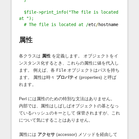
  $file->print_info("The file is located 
at ");
  # The file is located at /
etc
/
hostname
属性
各クラスは
属性
を定義します。 オブジェクトをイ
ンスタンス化するとき、これらの属性に値を代入し
ます。 例えば、各
File
オブジェクトはパスを持ち
ます。 属性は時々
プロパティ
(properties) と呼ば
れます。
Perl には属性のための特別な文法はありません。
内部では、属性はしばしばオブジェクトの基となっ
ているハッシュのキーとして 保管されますが、これ
について気にすることはありません。
属性には
アクセサ
(accessor) メソッドを経由して