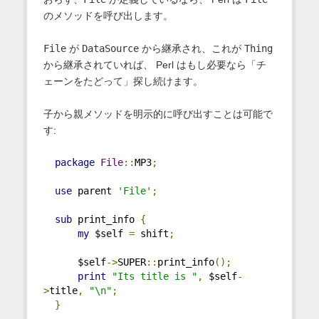
のメソッドを呼び出します。
File
が
DataSource
から継承され、これが
Thing
から継承されていれば、 Perl はもし必要なら「チ
ェーンをたどって」探し続けます。
子から親メソッドを明示的に呼び出すことは可能で
す:
package
File
::
MP3
;
use
 parent 
'File'
;
sub
 print_info 
{
my
 $self 
=
 shift
;
      $self
->
SUPER
::
print_info
();
print
"Its title is "
,
 $self
-
>
title
,
"\n"
;
}