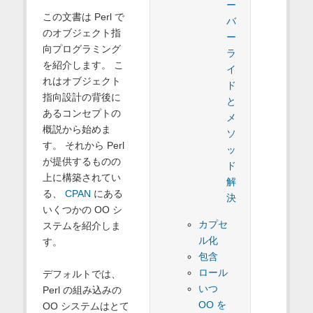
ー
この文書は Perl で
バ
のオブジェクト指
ー
向プログラミング
ラ
を紹介します。 こ
イ
れはオブジェクト
ド
指向設計の背後に
と
あるコンセプトの
メ
概説から始めま
ソ
す。 それから Perl
ッ
が提供するものの
ド
上に構築されてい
解
る、
CPAN
にある
決
いくつかの OO シ
カプセ
ステムを紹介しま
ル化
す。
包含
ロール
デフォルトでは、
いつ
Perl の組み込みの
OO を
OO システムはとて