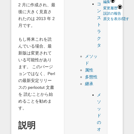
編集
コ
2 月に作成され、最
変更履歴
ン
後に大きく見直さ
誤訳の報告
ス
れたのは 2013 年 2
原文を表示/隠す
ト
月です。
ラ
ク
もし将来これを読
タ
んでいる場合、最
新版は変更されて
メソッ
いる可能性があり
ド
ます。 このバージ
属性
ョンではなく、Perl
多態性
の最新安定リリー
継承
スの perlootut 文書
を 読むことから始
メ
めることを勧めま
ソ
す。
ッ
ド
の
説明
オ