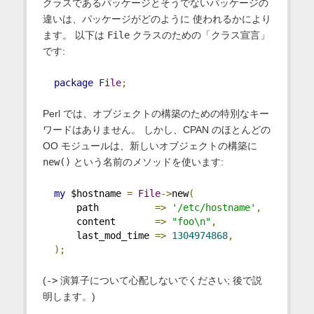
クラスであるパッケージとそうでないパッケージの
違いは、パッケージがどのように 使われるかにより
ます。 以下は
File
クラスのための「クラス宣言」
です:
package
File
;
Perl では、オブジェクトの構築のための特別なキー
ワードはありません。 しかし、CPAN のほとんどの
OO モジュールは、新しいオブジェクトの構築に
new()
という名前のメソッドを使います:
my
 $hostname 
=
File
->
new
(
      path          
=>
'/etc/hostname'
,
      content       
=>
"foo\n"
,
      last_mod_time 
=>
1304974868
,
);
(
->
演算子について心配しないでください; 後で説
明します。)