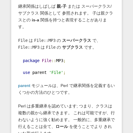
継承関係はしばしば
親-子
または
スーパークラス
/
サブクラス
関係として 参照されます。 子は親クラ
スとの
is-a
関係を持つと表現することがありま
す。
File
は
File::MP3
の
スーパークラス
で、
File::MP3
は
File
の
サブクラス
です。
package
File
::
MP3
;
use
 parent 
'File'
;
parent
モジュールは、Perl で継承関係を定義するい
くつかの方法のひとつです。
Perl は多重継承を認めています; つまり、クラスは
複数の親から継承できます。 これは可能ですが、行
わないように強く勧めます。 一般的に、多重継承で
行えることは全て、
ロール
を使うことでより きれ