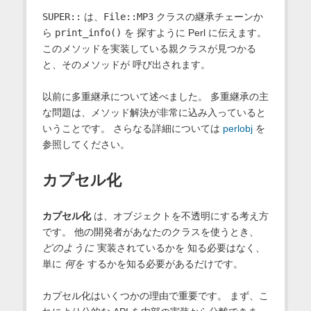
SUPER::
は、
File::MP3
クラスの継承チェーンか
ら
print_info()
を 探すように Perl に伝えます。
このメソッドを実装している親クラスが見つかる
と、そのメソッドが 呼び出されます。
以前に多重継承について述べました。 多重継承の主
な問題は、メソッド解決が非常に込み入っていると
いうことです。 さらなる詳細については
perlobj
を
参照してください。
カプセル化
カプセル化
は、オブジェクトを不透明にする考え方
です。 他の開発者があなたのクラスを使うとき、
どのように
実装されているかを 知る必要はなく、
単に
何を
するかを知る必要があるだけです。
カプセル化はいくつかの理由で重要です。 まず、こ