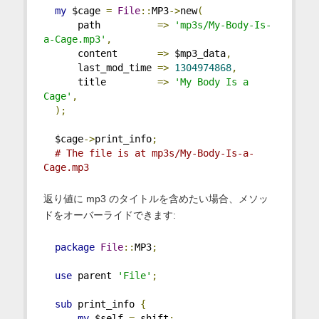
my
 $cage 
=
File
::
MP3
->
new
(
      path          
=>
'mp3s/My-Body-Is-
a-Cage.mp3'
,
      content       
=>
 $mp3_data
,
      last_mod_time 
=>
1304974868
,
      title         
=>
'My Body Is a 
Cage'
,
);
  $cage
->
print_info
;
# The file is at mp3s/My-Body-Is-a-
Cage.mp3
返り値に mp3 のタイトルを含めたい場合、メソッ
ドをオーバーライドできます:
package
File
::
MP3
;
use
 parent 
'File'
;
sub
 print_info 
{
my
 $self 
=
 shift
;