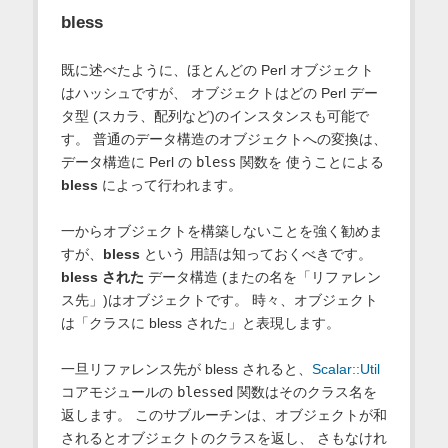
bless
既に述べたように、ほとんどの Perl オブジェクト
はハッシュですが、 オブジェクトはどの Perl デー
タ型 (スカラ、配列など)のインスタンスも可能で
す。 普通のデータ構造のオブジェクトへの変換は、
データ構造に Perl の
bless
関数を 使うことによる
bless
によって行われます。
一からオブジェクトを構築しないことを強く勧めま
すが、
bless
という 用語は知っておくべきです。
bless された
データ構造 (またの名を「リファレン
ス先」)はオブジェクトです。 時々、オブジェクト
は「クラスに bless された」と表現します。
一旦リファレンス先が bless されると、
Scalar::Util
コアモジュールの
blessed
関数はそのクラス名を
返します。 このサブルーチンは、オブジェクトが和
されるとオブジェクトのクラスを返し、 さもなけれ