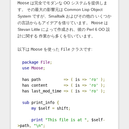
Moose
は完全でモダンな OO システムを提供しま
す。 その最大の影響元は Common Lisp Object
System ですが、Smalltalk およびその他の いくつか
の言語からもアイデアを借りています。
Moose
は
Stevan Little によって作成され、彼の Perl 6 OO 設
計に関する 作業から多くを引いています。
以下は
Moose
を使った
File
クラスです:
package
File
;
use
Moose
;
  has path          
=>
(
 is 
=>
'ro'
);
  has content       
=>
(
 is 
=>
'ro'
);
  has last_mod_time 
=>
(
 is 
=>
'ro'
);
sub
 print_info 
{
my
 $self 
=
 shift
;
print
"This file is at "
,
 $self
-
>
path
,
"\n"
;