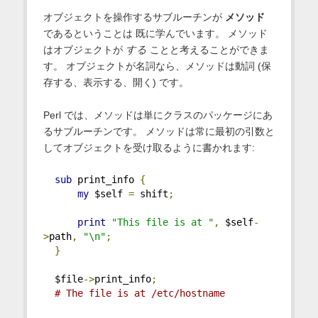
オブジェクトを操作するサブルーチンが
メソッド
であるということは 既に学んでいます。 メソッド
はオブジェクトが
する
ことと考えることができま
す。 オブジェクトが名詞なら、メソッドは動詞 (保
存する、表示する、開く) です。
Perl では、メソッドは単にクラスのパッケージにあ
るサブルーチンです。 メソッドは常に最初の引数と
してオブジェクトを受け取るように書かれます:
sub
 print_info 
{
my
 $self 
=
 shift
;
print
"This file is at "
,
 $self
-
>
path
,
"\n"
;
}
  $file
->
print_info
;
# The file is at /etc/hostname