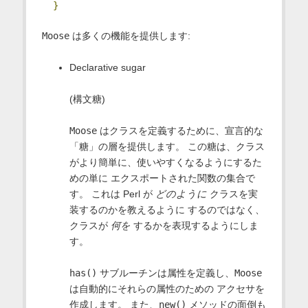
}
Moose
は多くの機能を提供します:
Declarative sugar
(構文糖)
Moose
はクラスを定義するために、宣言的な
「糖」の層を提供します。 この糖は、クラス
がより簡単に、使いやすくなるようにするた
めの単に エクスポートされた関数の集合で
す。 これは Perl が
どのように
クラスを実
装するのかを教えるように するのではなく、
クラスが
何を
するかを表現するようにしま
す。
has()
サブルーチンは属性を定義し、
Moose
は自動的にそれらの属性のための アクセサを
作成します。 また、
new()
メソッドの面倒も