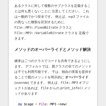
あるクラスに対して複数のサブクラスを定義するこ
とは何も悪くないことに 注意してください。 これ
は一般的でかつ安全です。 例えば、mp3 ファイル
の異なった種類を区別するために、
File::MP3::FixedBitrate
クラスと
File::MP3::VariableBitrate
クラスを 定義で
きます。
メソッドのオーバーライドとメソッド解決
継承は二つのクラスでコードを共有できるようにし
ます。 デフォルトでは、親クラスの全てのメソッド
は子でも利用可能です。 子は、独自の実装を提供す
ることで親のメソッドを明示的に
オーバーライド
(override) できます。 例えば、
File::MP3
オブジ
ェクトがあれば、
File
からの
print_info()
メソ
ッドがあります:
my
 $cage 
=
File
::
MP3
->
new
(