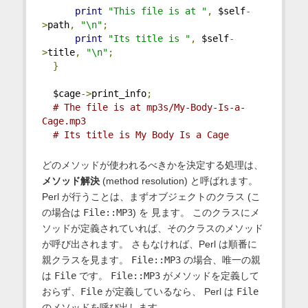
print
"This file is at "
,
 $self
-
>
path
,
"\n"
;
print
"Its title is "
,
 $self
-
>
title
,
"\n"
;
}
  $cage
->
print_info
;
# The file is at mp3s/My-Body-Is-a-
Cage.mp3
# Its title is My Body Is a Cage
どのメソッドが使われるべきかを決定する処理は、
メソッド解決
(method resolution) と呼ばれます。
Perl が行うことは、まずオブジェクトのクラス (こ
の場合は
File::MP3
) を 見ます。 このクラスにメ
ソッドが定義されていれば、そのクラスのメソッド
が呼び出されます。 さもなければ、Perl は順番に
親クラスを見ます。
File::MP3
の場合、唯一の親
は
File
です。
File::MP3
がメソッドを定義して
おらず、
File
が定義しているなら、 Perl は
File
のメソッドを呼び出します。