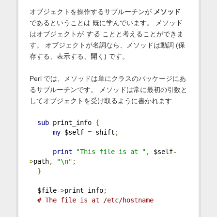
オブジェクトを操作するサブルーチンが
メソッド
であるということは 既に学んでいます。 メソッド
はオブジェクトが
する
ことと考えることができま
す。 オブジェクトが名詞なら、メソッドは動詞 (保
存する、表示する、開く) です。
Perl では、メソッドは単にクラスのパッケージにあ
るサブルーチンです。 メソッドは常に最初の引数と
してオブジェクトを受け取るように書かれます:
sub
 print_info 
{
my
 $self 
=
 shift
;
print
"This file is at "
,
 $self
-
>
path
,
"\n"
;
}
  $file
->
print_info
;
# The file is at /etc/hostname