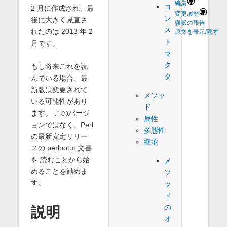
編集
コ
2 月に作成され、最
変更履歴
ン
後に大きく見直さ
誤訳の報告
ス
れたのは 2013 年 2
原文を表示/隠す
ト
月です。
ラ
ク
もし将来これを読
タ
んでいる場合、最
新版は変更されて
メソッ
いる可能性があり
ド
ます。 このバージ
属性
ョンではなく、Perl
多態性
の最新安定リリー
継承
スの perlootut 文書
を 読むことから始
メ
めることを勧めま
ソ
す。
ッ
ド
の
説明
オ