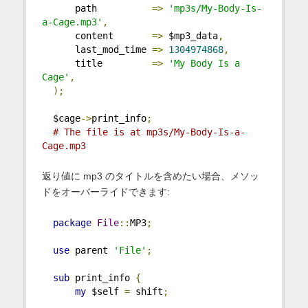
      path          
=>
'mp3s/My-Body-Is-
a-Cage.mp3'
,
      content       
=>
 $mp3_data
,
      last_mod_time 
=>
1304974868
,
      title         
=>
'My Body Is a 
Cage'
,
);
  $cage
->
print_info
;
# The file is at mp3s/My-Body-Is-a-
Cage.mp3
返り値に mp3 のタイトルを含めたい場合、メソッ
ドをオーバーライドできます:
package
File
::
MP3
;
use
 parent 
'File'
;
sub
 print_info 
{
my
 $self 
=
 shift
;