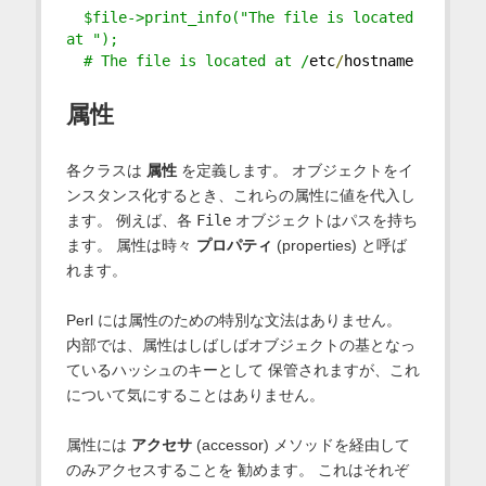
  $file->print_info("The file is located 
at ");
  # The file is located at /
etc
/
hostname
属性
各クラスは
属性
を定義します。 オブジェクトをイ
ンスタンス化するとき、これらの属性に値を代入し
ます。 例えば、各
File
オブジェクトはパスを持ち
ます。 属性は時々
プロパティ
(properties) と呼ば
れます。
Perl には属性のための特別な文法はありません。
内部では、属性はしばしばオブジェクトの基となっ
ているハッシュのキーとして 保管されますが、これ
について気にすることはありません。
属性には
アクセサ
(accessor) メソッドを経由して
のみアクセスすることを 勧めます。 これはそれぞ