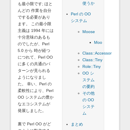
使うか
も最小限です; ほと
んどの 作業を自分
Perl の OO
でする必要があり
システム
ます。 この最小限
主義は 1994 年には
Moose
十分意味のあるも
Moo
のでしたが、Perl
5.0 から 時が経つ
Class::Accessor
につれて、Perl OO
Class::Tiny
に多くの共通のパ
Role::Tiny
ターンが見られる
OO シ
ようになりまし
ステム
た。 幸い、Perl の
の要約
柔軟性により、Perl
その他
OO システムの豊か
の OO
なエコシステムが
システ
発展しました。
ム
裏で Perl OO がど
まとめ