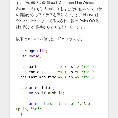
す。 その最大の影響元は Common Lisp Object
System ですが、Smalltalk およびその他の いくつか
の言語からもアイデアを借りています。
Moose
は
Stevan Little によって作成され、彼の Raku OO 設
計に関する 作業から多くを引いています。
以下は
Moose
を使った
File
クラスです:
package
File
;
use
Moose
;
  has path          
=>
(
 is 
=>
'ro'
);
  has content       
=>
(
 is 
=>
'ro'
);
  has last_mod_time 
=>
(
 is 
=>
'ro'
);
sub
 print_info 
{
my
 $self 
=
 shift
;
print
"This file is at "
,
 $self
-
>
path
,
"\n"
;
}