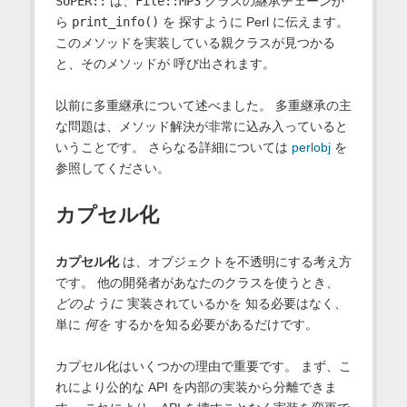
SUPER::
は、
File::MP3
クラスの継承チェーンか
ら
print_info()
を 探すように Perl に伝えます。
このメソッドを実装している親クラスが見つかる
と、そのメソッドが 呼び出されます。
以前に多重継承について述べました。 多重継承の主
な問題は、メソッド解決が非常に込み入っていると
いうことです。 さらなる詳細については
perlobj
を
参照してください。
カプセル化
カプセル化
は、オブジェクトを不透明にする考え方
です。 他の開発者があなたのクラスを使うとき、
どのように
実装されているかを 知る必要はなく、
単に
何を
するかを知る必要があるだけです。
カプセル化はいくつかの理由で重要です。 まず、こ
れにより公的な API を内部の実装から分離できま