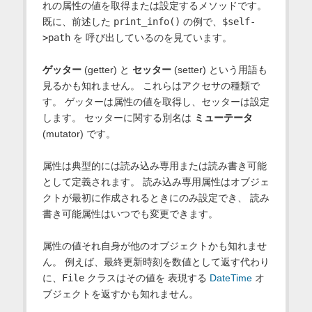
れの属性の値を取得または設定するメソッドです。
既に、前述した
print_info()
の例で、
$self-
>path
を 呼び出しているのを見ています。
ゲッター
(getter) と
セッター
(setter) という用語も
見るかも知れません。 これらはアクセサの種類で
す。 ゲッターは属性の値を取得し、セッターは設定
します。 セッターに関する別名は
ミューテータ
(mutator) です。
属性は典型的には読み込み専用または読み書き可能
として定義されます。 読み込み専用属性はオブジェ
クトが最初に作成されるときにのみ設定でき、 読み
書き可能属性はいつでも変更できます。
属性の値それ自身が他のオブジェクトかも知れませ
ん。 例えば、最終更新時刻を数値として返す代わり
に、
File
クラスはその値を 表現する
DateTime
オ
ブジェクトを返すかも知れません。