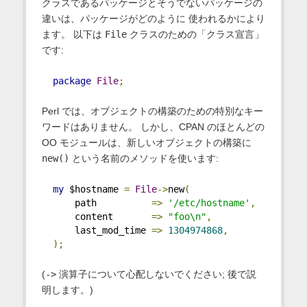
クラスであるパッケージとそうでないパッケージの
違いは、パッケージがどのように 使われるかにより
ます。 以下は
File
クラスのための「クラス宣言」
です:
package
File
;
Perl では、オブジェクトの構築のための特別なキー
ワードはありません。 しかし、CPAN のほとんどの
OO モジュールは、新しいオブジェクトの構築に
new()
という名前のメソッドを使います:
my
 $hostname 
=
File
->
new
(
      path          
=>
'/etc/hostname'
,
      content       
=>
"foo\n"
,
      last_mod_time 
=>
1304974868
,
);
(
->
演算子について心配しないでください; 後で説
明します。)