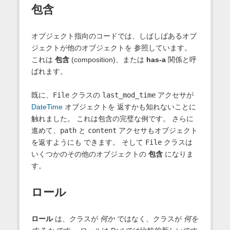
包含
オブジェクト指向のコードでは、しばしばあるオブ
ジェクトが他のオブジェクトを 参照しています。
これは
包含
(composition)、または
has-a
関係と呼
ばれます。
既に、
File
クラスの
last_mod_time
アクセサが
DateTime
オブジェクトを 返すかも知れないことに
触れました。 これは包含の完璧な例です。 さらに
進めて、
path
と
content
アクセサもオブジェクト
を返すようにも できます。 そして
File
クラスは
いくつかのその他のオブジェクトの
包含
になりま
す。
ロール
ロール
は、クラスが
何か
ではなく、クラスが
何を