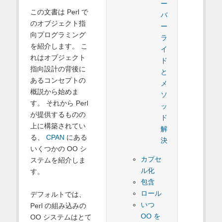
ー
この文書は Perl で
バ
のオブジェクト指
ー
向プログラミング
ラ
を紹介します。 こ
イ
れはオブジェクト
ド
指向設計の背後に
と
あるコンセプトの
メ
概説から始めま
ソ
す。 それから Perl
ッ
が提供するものの
ド
上に構築されてい
解
る、
CPAN
にある
決
いくつかの OO シ
カプセ
ステムを紹介しま
ル化
す。
包含
ロール
デフォルトでは、
いつ
Perl の組み込みの
OO を
OO システムはとて