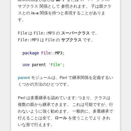
サブクラス
関係として 参照されます。 子は親クラ
スとの
is-a
関係を持つと表現することがありま
す。
File
は
File::MP3
の
スーパークラス
で、
File::MP3
は
File
の
サブクラス
です。
package
File
::
MP3
;
use
 parent 
'File'
;
parent
モジュールは、Perl で継承関係を定義するい
くつかの方法のひとつです。
Perl は多重継承を認めています; つまり、クラスは
複数の親から継承できます。 これは可能ですが、行
わないように強く勧めます。 一般的に、多重継承で
行えることは全て、
ロール
を使うことでより きれ
いな形で行えます。