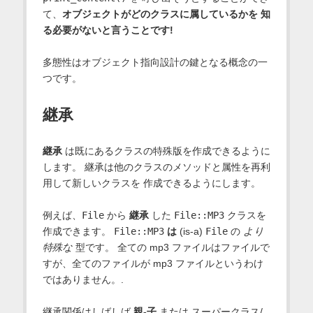
て、
オブジェクトがどのクラスに属しているかを 知
る必要がないと言うことです!
多態性はオブジェクト指向設計の鍵となる概念の一
つです。
継承
継承
は既にあるクラスの特殊版を作成できるように
します。 継承は他のクラスのメソッドと属性を再利
用して新しいクラスを 作成できるようにします。
例えば、
File
から
継承
した
File::MP3
クラスを
作成できます。
File::MP3
は
(is-a)
File
の
より
特殊な
型です。 全ての mp3 ファイルはファイルで
すが、全てのファイルが mp3 ファイルというわけ
ではありません。.
継承関係はしばしば
親-子
または
スーパークラス
/