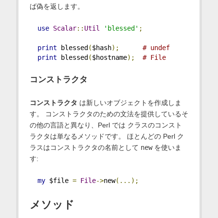
ば偽を返します。
use
Scalar
::
Util
'blessed'
;
print
 blessed
(
$hash
);
# undef
print
 blessed
(
$hostname
);
# File
コンストラクタ
コンストラクタ
は新しいオブジェクトを作成しま
す。 コンストラクタのための文法を提供しているそ
の他の言語と異なり、Perl では クラスのコンスト
ラクタは単なるメソッドです。 ほとんどの Perl ク
ラスはコンストラクタの名前として
new
を使いま
す:
my
 $file 
=
File
->
new
(...);
メソッド