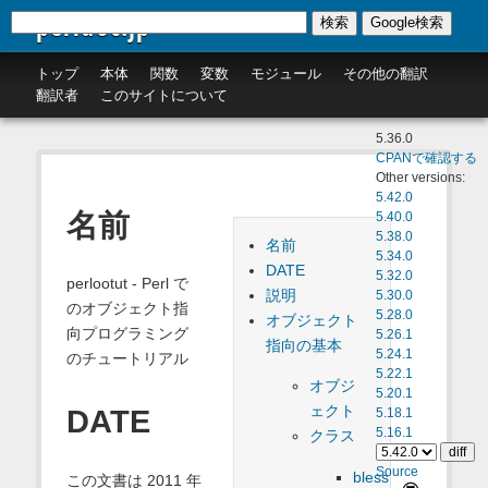
perldoc.jp
検索
Google検索
トップ
本体
関数
変数
モジュール
その他の翻訳
翻訳者
このサイトについて
5.36.0
CPANで確認する
Other versions:
5.42.0
名前
5.40.0
5.38.0
名前
5.34.0
DATE
5.32.0
perlootut - Perl で
説明
5.30.0
のオブジェクト指
5.28.0
オブジェクト
向プログラミング
5.26.1
指向の基本
5.24.1
のチュートリアル
5.22.1
オブジ
5.20.1
ェクト
DATE
5.18.1
5.16.1
クラス
Source
bless
この文書は 2011 年