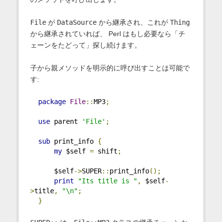
File
が
DataSource
から継承され、これが
Thing
から継承されていれば、 Perl はもし必要なら「チ
ェーンをたどって」探し続けます。
子から親メソッドを明示的に呼び出すことは可能で
す:
package
File
::
MP3
;
use
 parent 
'File'
;
sub
 print_info 
{
my
 $self 
=
 shift
;
      $self
->
SUPER
::
print_info
();
print
"Its title is "
,
 $self
-
>
title
,
"\n"
;
}