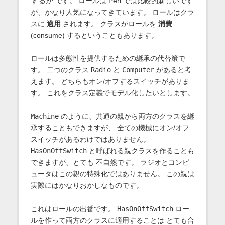
するか
です。 ロールは Perl では比較的新しいです
が、かなり人気になってきています。 ロールはクラ
スに
適用
されます。 クラスがロールを
消費
(consume) するということもあります。
ロールは多態性を提供するための継承の代替策で
す。 二つのクラス
Radio
と
Computer
があると考
えます。 どちらもオン/オフするスイッチがありま
す。 これをクラス定義でモデル化したいとします。
Machine
のように、共通の親から両方のクラスを継
承することもできますが、 全ての機械にオン/オフ
スイッチがあるわけではありません。
HasOnOffSwitch
と呼ばれる親クラスを作ることも
できますが、とても 不自然です。 ラジオとコンピ
ュータはこの親の特殊化ではありません。 この親は
実際にはかなりおかしなものです。
これはロールの出番です。
HasOnOffSwitch
ロー
ルを作って両方のクラスに適用することは とても合