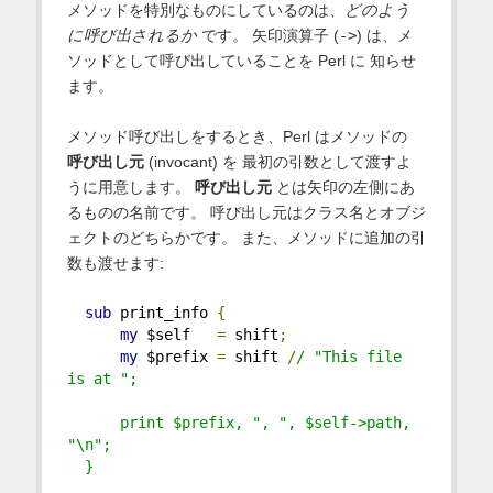
メソッドを特別なものにしているのは、
どのよう
に呼び出されるか
です。 矢印演算子 (
->
) は、メ
ソッドとして呼び出していることを Perl に 知らせ
ます。
メソッド呼び出しをするとき、Perl はメソッドの
呼び出し元
(invocant) を 最初の引数として渡すよ
うに用意します。
呼び出し元
とは矢印の左側にあ
るものの名前です。 呼び出し元はクラス名とオブジ
ェクトのどちらかです。 また、メソッドに追加の引
数も渡せます:
sub
 print_info 
{
my
 $self   
=
 shift
;
my
 $prefix 
=
 shift 
/
/ "This file 
is at ";
      print $prefix, ", ", $self->path, 
"\n";
  }