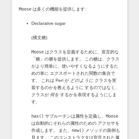
Moose
は多くの機能を提供します:
Declarative sugar
(構文糖)
Moose
はクラスを定義するために、宣言的な
「糖」の層を提供します。 この糖は、クラス
がより簡単に、使いやすくなるようにするた
めの単に エクスポートされた関数の集合で
す。 これは Perl が
どのように
クラスを実
装するのかを教えるように するのではなく、
クラスが
何を
するかを表現するようにしま
す。
has()
サブルーチンは属性を定義し、
Moose
は自動的にそれらの属性のための アクセサを
作成します。 また、
new()
メソッドの面倒も
見ます。 このコンストラクタは宣言された属