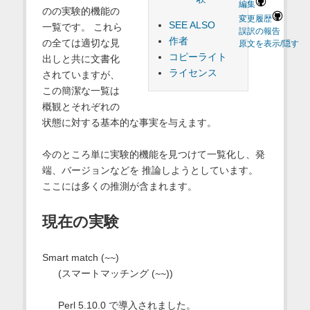
編集
のの実験的機能の
変更履歴
SEE ALSO
一覧です。 これら
誤訳の報告
作者
の全ては適切な見
原文を表示/隠す
コピーライト
出しと共に文書化
ライセンス
されていますが、
この簡潔な一覧は
概観とそれぞれの
状態に対する基本的な事実を与えます。
今のところ単に実験的機能を見つけて一覧化し、発
端、バージョンなどを 推論しようとしています。
ここには多くの推測が含まれます。
現在の実験
Smart match (
~~
)
(スマートマッチング (
~~
))
Perl 5.10.0 で導入されました。