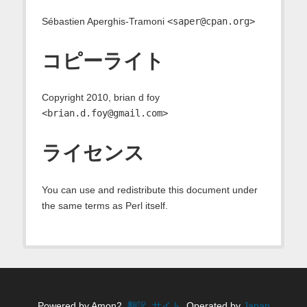
Sébastien Aperghis-Tramoni
<saper@cpan.org>
コピーライト
Copyright 2010, brian d foy
<brian.d.foy@gmail.com>
ライセンス
You can use and redistribute this document under
the same terms as Perl itself.
Powered by Amon2,
翻訳
,
サイト
. Operated by
Japan