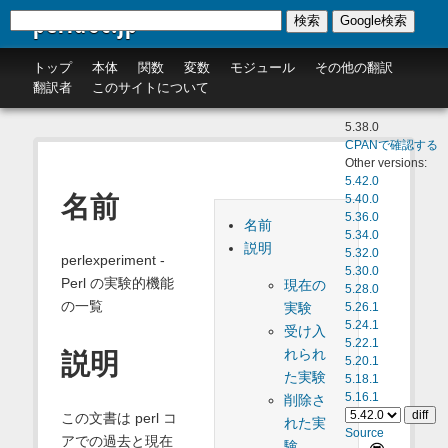
perldoc.jp
検索
Google検索
トップ
本体
関数
変数
モジュール
その他の翻訳
翻訳者
このサイトについて
5.38.0
CPANで確認する
Other versions:
5.42.0
名前
5.40.0
5.36.0
名前
5.34.0
説明
5.32.0
perlexperiment -
5.30.0
Perl の実験的機能
現在の
5.28.0
の一覧
実験
5.26.1
5.24.1
受け入
5.22.1
れられ
説明
5.20.1
た実験
5.18.1
5.16.1
削除さ
この文書は perl コ
れた実
Source
アでの過去と現在
験