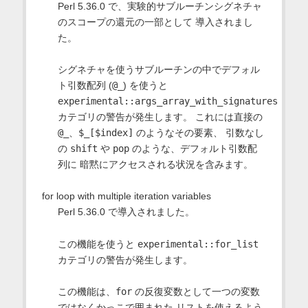
Perl 5.36.0 で、実験的サブルーチンシグネチャ
のスコープの還元の一部として 導入されまし
た。
シグネチャを使うサブルーチンの中でデフォル
ト引数配列 (
@_
) を使うと
experimental::args_array_with_signatures
カテゴリの警告が発生します。 これには直接の
@_
、
$_[$index]
のようなその要素、 引数なし
の
shift
や
pop
のような、デフォルト引数配
列に 暗黙にアクセスされる状況を含みます。
for loop with multiple iteration variables
Perl 5.36.0 で導入されました。
この機能を使うと
experimental::for_list
カテゴリの警告が発生します。
この機能は、
for
の反復変数として一つの変数
ではなくかっこで囲まれた リストを使えるよう