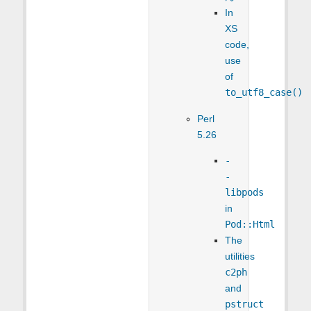
In
XS
code,
use
of
to_utf8_case()
Perl
5.26
-
-
libpods
in
Pod::Html
The
utilities
c2ph
and
pstruct