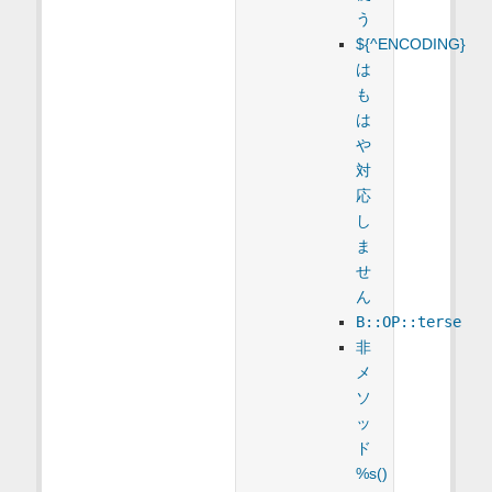
う
${^ENCODING}
は
も
は
や
対
応
し
ま
せ
ん
B::OP::terse
非
メ
ソ
ッ
ド
%s()