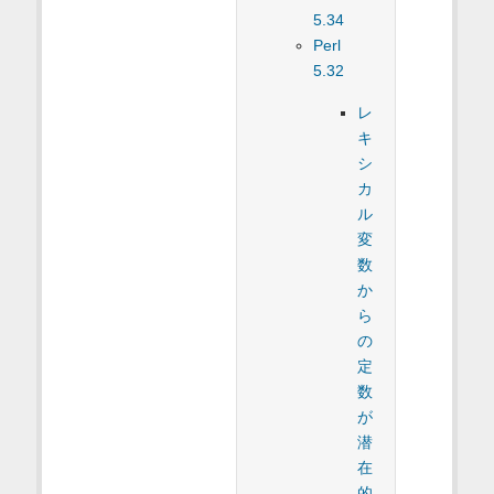
5.34
Perl
5.32
レ
キ
シ
カ
ル
変
数
か
ら
の
定
数
が
潜
在
的