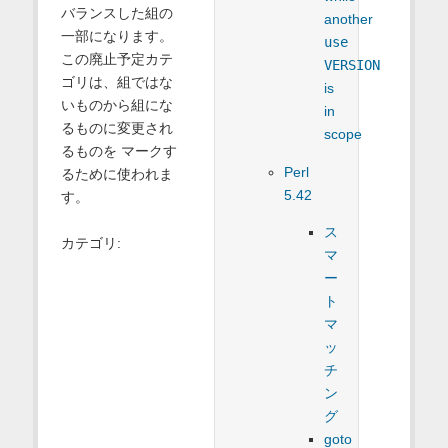
バランスした組の
another
一部になります。
use
この廃止予定カテ
VERSION
ゴリは、組ではな
is
いものから組にな
in
るものに変更され
scope
るものを マークす
Perl
るために使われま
5.42
す。
ス
カテゴリ:
マ
ー
ト
マ
ッ
チ
ン
グ
goto