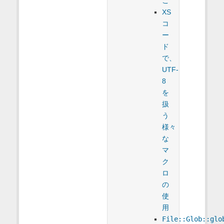
こ
XS
コ
ー
ド
で、
UTF-
8
を
扱
う
様々
な
マ
ク
ロ
の
使
用
File::Glob::glo