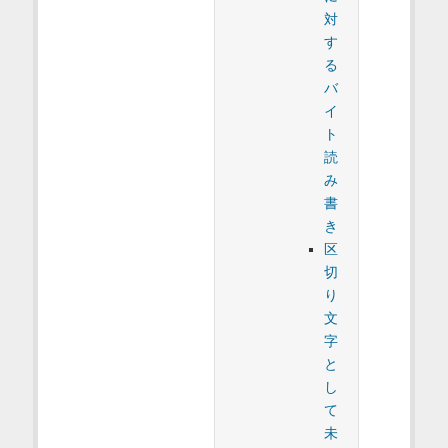
対
す
る
バ
イ
ト
読
み
書
き
区
切
り
文
字
と
し
て
未