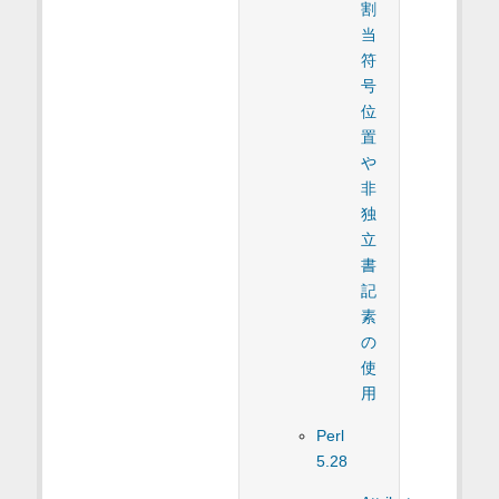
割
当
符
号
位
置
や
非
独
立
書
記
素
の
使
用
Perl
5.28