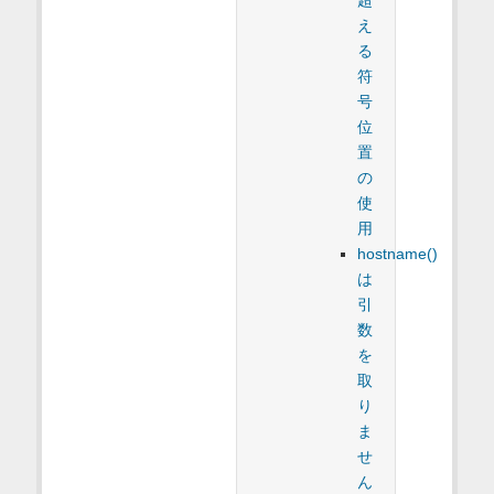
え
る
符
号
位
置
の
使
用
hostname()
は
引
数
を
取
り
ま
せ
ん