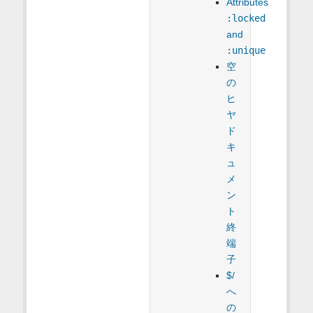
Attributes
:locked
and
:unique
空
の
ヒ
ヤ
ド
キ
ュ
メ
ン
ト
終
端
子
$/
へ
の