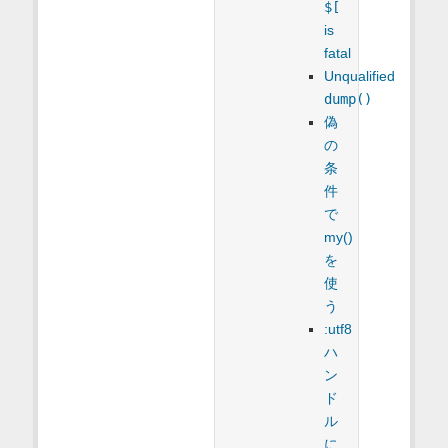
$[
is
fatal
Unqualified
dump()
偽
の
条
件
で
my()
を
使
う
:utf8
ハ
ン
ド
ル
に