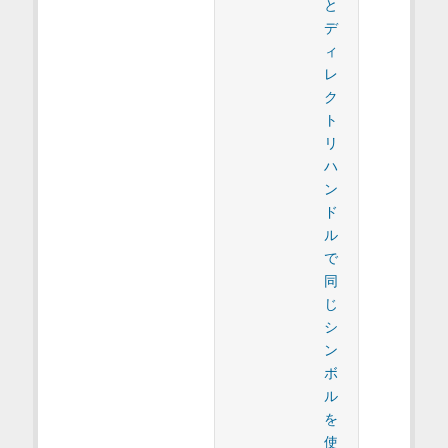
と
デ
ィ
レ
ク
ト
リ
ハ
ン
ド
ル
で
同
じ
シ
ン
ボ
ル
を
使