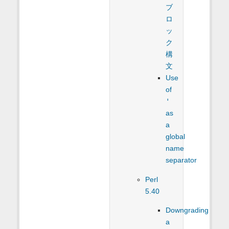
ブ
ロ
ッ
ク
構
文
Use
of
'
as
a
global
name
separator
Perl
5.40
Downgrading
a