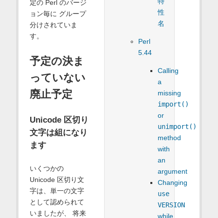
特
定の Perl のバージ
性
ョン毎に グループ
名
分けされていま
す。
Perl
5.44
予定の決ま
Calling
っていない
a
廃止予定
missing
import()
or
Unicode 区切り
unimport()
文字は組になり
method
ます
with
an
いくつかの
argument
Unicode 区切り文
Changing
字は、単一の文字
use
として認められて
VERSION
いましたが、 将来
while