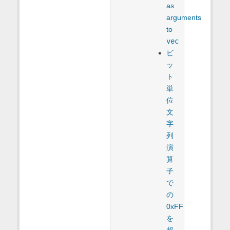
as
arguments
to
vec
ビ
ッ
ト
単
位
文
字
列
演
算
子
で
の
0xFF
を
超