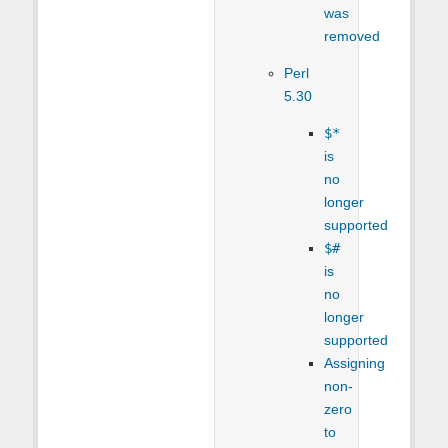
was
removed
Perl
5.30
$*
is
no
longer
supported
$#
is
no
longer
supported
Assigning
non-
zero
to