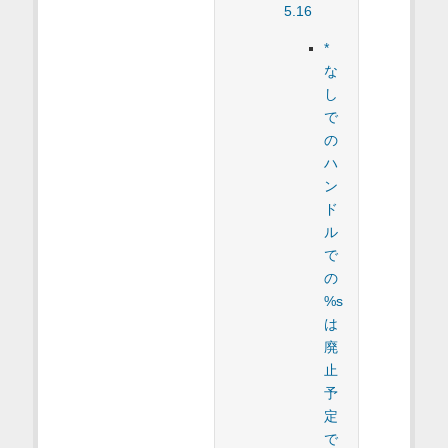
5.16
*
な
し
で
の
ハ
ン
ド
ル
で
の
%s
は
廃
止
予
定
で