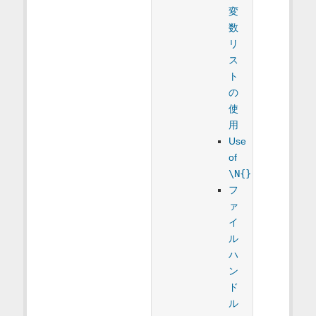
変
数
リ
ス
ト
の
使
用
Use
of
\N{}
フ
ァ
イ
ル
ハ
ン
ド
ル