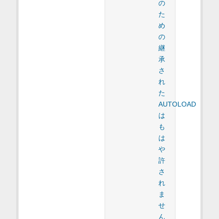
の
た
め
の
継
承
さ
れ
た
AUTOLOAD
は
も
は
や
許
さ
れ
ま
せ
ん