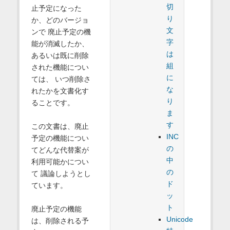
切
止予定になった
り
か、どのバージョ
文
ンで 廃止予定の機
字
能が消滅したか、
は
あるいは既に削除
組
された機能につい
に
ては、 いつ削除さ
な
れたかを文書化す
り
ることです。
ま
す
この文書は、廃止
INC
予定の機能につい
の
てどんな代替案が
中
利用可能かについ
の
て 議論しようとし
ド
ています。
ッ
ト
廃止予定の機能
Unicode
は、削除される予