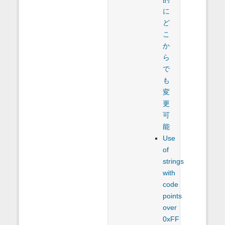
に
ど
こ
か
ら
で
も
変
更
可
能
Use
of
strings
with
code
points
over
0xFF