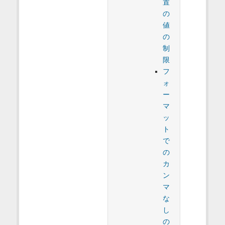
置
の
値
の
制
限
フ
ォ
ー
マ
ッ
ト
で
の
カ
ン
マ
な
し
の