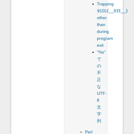
Trapping
$SIG{__DIE__}
other
than
during
program
exit
"%s"
で
の
不
正
な
UTF-
8
文
字
列
Perl