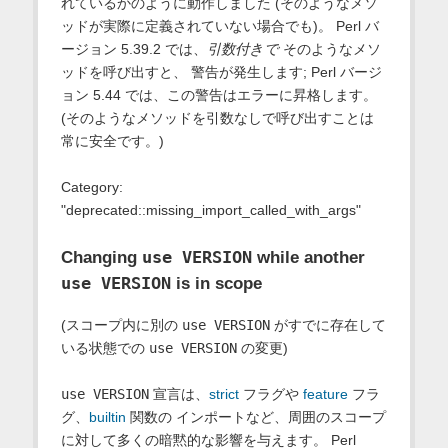
れているかのように動作しました (そのようなメソ
ッドが実際に定義されていない場合でも)。 Perl バ
ージョン 5.39.2 では、
引数付きで
そのようなメソ
ッドを呼び出すと、 警告が発生します; Perl バージ
ョン 5.44 では、この警告はエラーに昇格します。
(そのようなメソッドを引数なしで呼び出すことは
常に安全です。)
Category:
"deprecated::missing_import_called_with_args"
use VERSION
Changing
while another
use VERSION
is in scope
(スコープ内に別の
use VERSION
がすでに存在して
いる状態での
use VERSION
の変更)
use VERSION
宣言は、
strict
フラグや
feature
フラ
グ、
builtin
関数の インポートなど、周囲のスコープ
に対して多くの暗黙的な影響を与えます。 Perl