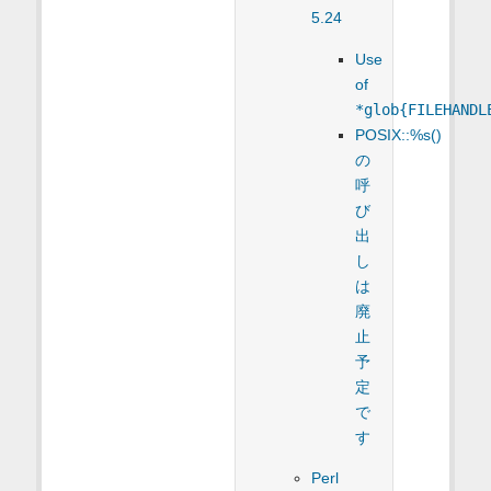
5.24
Use
of
*glob{FILEHANDL
POSIX::%s()
の
呼
び
出
し
は
廃
止
予
定
で
す
Perl