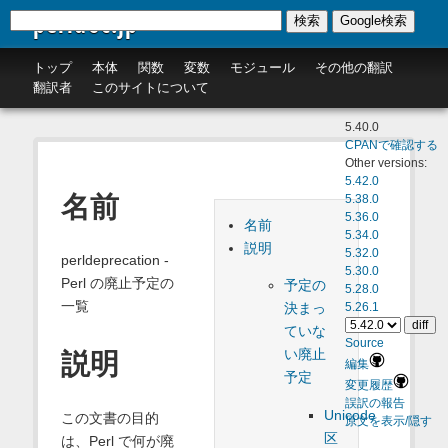
perldoc.jp
検索
Google検索
トップ
本体
関数
変数
モジュール
その他の翻訳
翻訳者
このサイトについて
5.40.0
CPANで確認する
Other versions:
5.42.0
名前
5.38.0
5.36.0
名前
5.34.0
説明
5.32.0
perldeprecation -
5.30.0
Perl の廃止予定の
予定の
5.28.0
一覧
決まっ
5.26.1
ていな
Source
い廃止
説明
編集
予定
変更履歴
誤訳の報告
Unicode
この文書の目的
原文を表示/隠す
区
は、Perl で何が廃