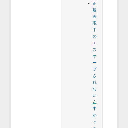
正
規
表
現
中
の
エ
ス
ケ
ー
プ
さ
れ
な
い
左
中
か
っ