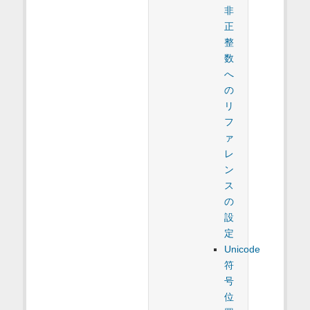
非
正
整
数
へ
の
リ
フ
ァ
レ
ン
ス
の
設
定
Unicode
符
号
位