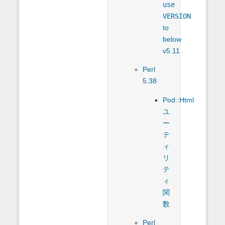
use
VERSION
to
below
v5.11
Perl
5.38
Pod::Html
ユ
ー
テ
ィ
リ
テ
ィ
関
数
Perl