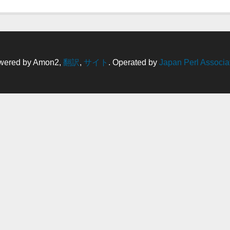
wered by Amon2,
翻訳
,
サイト
. Operated by
Japan Perl Associa