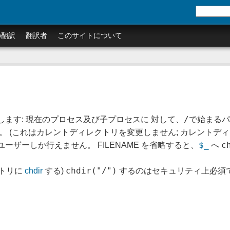
の翻訳
翻訳者
このサイトについて
/
ます: 現在のプロセス及び子プロセスに 対して、
で始まる
。 (これはカレントディレクトリを変更しません; カレントディ
$_
c
ザーしか行えません。 FILENAME を省略すると、
へ
chdir("/")
クトリに
chdir
する)
するのはセキュリティ上必須で