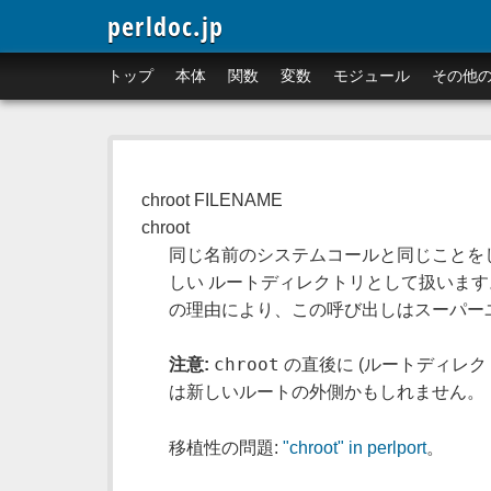
perldoc.jp
トップ
本体
関数
変数
モジュール
その他
chroot FILENAME
chroot
同じ名前のシステムコールと同じことをし
しい ルートディレクトリとして扱います
の理由により、この呼び出しはスーパーユー
chroot
注意:
の直後に (ルートディレ
は新しいルートの外側かもしれません。
移植性の問題:
"chroot" in perlport
。