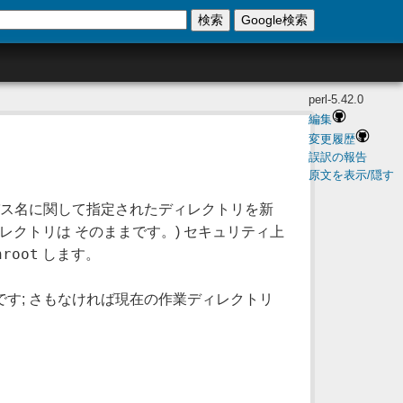
検索
Google検索
perl-5.42.0
編集
変更履歴
誤訳の報告
原文を表示/隠す
パス名に関して指定されたディレクトリを新
レクトリは そのままです。) セキュリティ上
hroot
します。
す; さもなければ現在の作業ディレクトリ