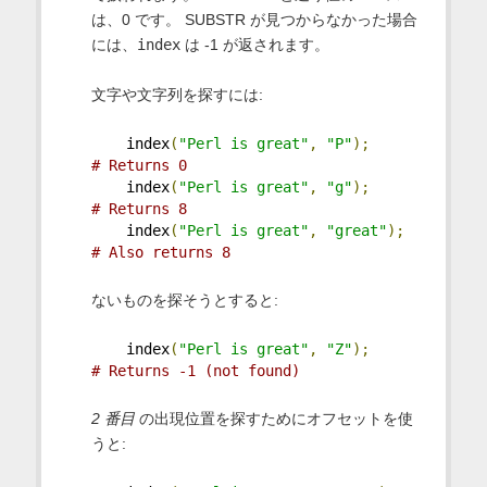
は、0 です。 SUBSTR が見つからなかった場合
には、
index
は -1 が返されます。
文字や文字列を探すには:
    index
(
"Perl is great"
,
"P"
);
# Returns 0
    index
(
"Perl is great"
,
"g"
);
# Returns 8
    index
(
"Perl is great"
,
"great"
);
# Also returns 8
ないものを探そうとすると:
    index
(
"Perl is great"
,
"Z"
);
# Returns -1 (not found)
2 番目
の出現位置を探すためにオフセットを使
うと: