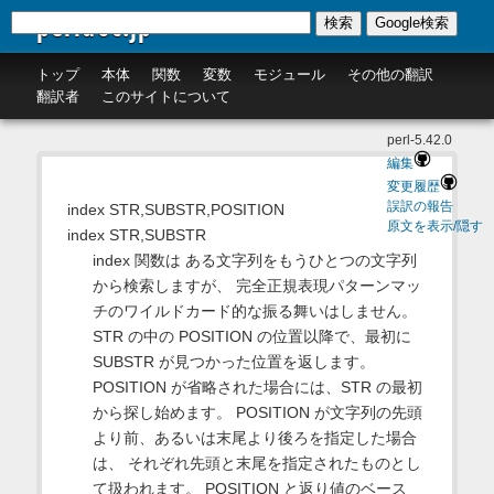
perldoc.jp
検索
Google検索
トップ
本体
関数
変数
モジュール
その他の翻訳
翻訳者
このサイトについて
perl-5.42.0
編集
変更履歴
誤訳の報告
index STR,SUBSTR,POSITION
原文を表示/隠す
index STR,SUBSTR
index 関数は ある文字列をもうひとつの文字列
から検索しますが、 完全正規表現パターンマッ
チのワイルドカード的な振る舞いはしません。
STR の中の POSITION の位置以降で、最初に
SUBSTR が見つかった位置を返します。
POSITION が省略された場合には、STR の最初
から探し始めます。 POSITION が文字列の先頭
より前、あるいは末尾より後ろを指定した場合
は、 それぞれ先頭と末尾を指定されたものとし
て扱われます。 POSITION と返り値のベース