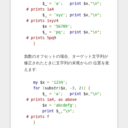
        $_ 
=
'a'
;
print
 $x
,
"\n"
;
# prints 1a4
        $_ 
=
'xyz'
;
print
 $x
,
"\n"
;
# prints 1xyz4
        $x 
=
'56789'
;
        $_ 
=
'pq'
;
print
 $x
,
"\n"
;
# prints 5pq9
}
負数のオフセットの場合、ターゲット文字列が
修正されたときに文字列の末尾からの 位置を覚
えます:
my
 $x 
=
'1234'
;
for
(
substr
(
$x
,
-
3
,
2
))
{
        $_ 
=
'a'
;
print
 $x
,
"\n"
;
# prints 1a4, as above
        $x 
=
'abcdefg'
;
print
 $_
,
"\n"
;
# prints f
}