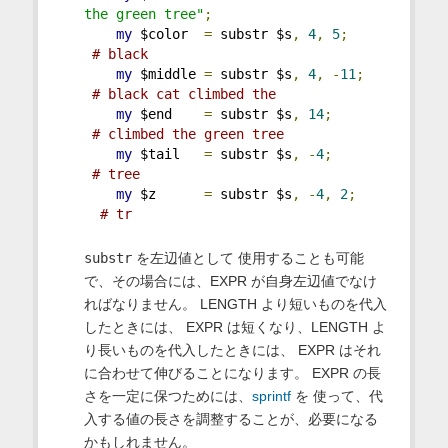
the green tree"
;
my
 $color  
=
 substr $s
,
4
,
5
;
# black
my
 $middle 
=
 substr $s
,
4
,
-
11
;
# black cat climbed the
my
 $end    
=
 substr $s
,
14
;
# climbed the green tree
my
 $tail   
=
 substr $s
,
-
4
;
# tree
my
 $z      
=
 substr $s
,
-
4
,
2
;
# tr
substr
を左辺値として 使用することも可能
で、その場合には、EXPR が自身左辺値でなけ
ればなりません。 LENGTH より短いものを代入
したときには、 EXPR は短くなり、LENGTH よ
り長いものを代入したときには、 EXPR はそれ
に合わせて伸びることになります。 EXPR の長
さを一定に保つためには、
sprintf
を 使って、代
入する値の長さを調整することが、必要になる
かもしれません。