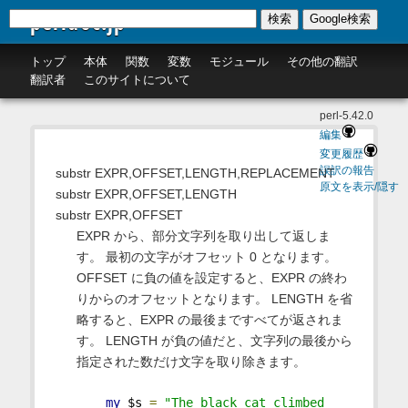
perldoc.jp
検索
Google検索
トップ
本体
関数
変数
モジュール
その他の翻訳
翻訳者
このサイトについて
perl-5.42.0
編集
変更履歴
誤訳の報告
substr EXPR,OFFSET,LENGTH,REPLACEMENT
原文を表示/隠す
substr EXPR,OFFSET,LENGTH
substr EXPR,OFFSET
EXPR から、部分文字列を取り出して返しま
す。 最初の文字がオフセット 0 となります。
OFFSET に負の値を設定すると、EXPR の終わ
りからのオフセットとなります。 LENGTH を省
略すると、EXPR の最後まですべてが返されま
す。 LENGTH が負の値だと、文字列の最後から
指定された数だけ文字を取り除きます。
my
 $s 
=
"The black cat climbed 