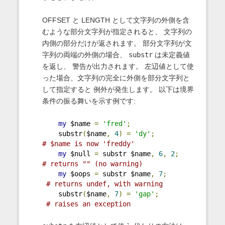
OFFSET と LENGTH として文字列の外側を含
むような部分文字列が指定されると、 文字列の
内側の部分だけが返されます。 部分文字列が文
字列の両端の外側の場合、
substr
は未定義値
を返し、 警告が出力されます。 左辺値として使
った場合、文字列の完全に外側を部分文字列と
して指定すると 例外が発生します。 以下は境界
条件の振る舞いを示す例です:
my
 $name 
=
'fred'
;
    substr
(
$name
,
4
)
=
'dy'
;
# $name is now 'freddy'
my
 $null 
=
 substr $name
,
6
,
2
;
# returns "" (no warning)
my
 $oops 
=
 substr $name
,
7
;
# returns undef, with warning
    substr
(
$name
,
7
)
=
'gap'
;
# raises an exception