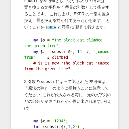
substr
を左辺値として使う 代わりの方法は、
置き換える文字列を 4 番目の引数として指定す
ることです。 これにより、EXPR の一部を置き
換え、置き換える前が何であったかを返す、 と
いうことを(
splice
と同様) 1 動作で行えます。
my
 $s 
=
"The black cat climbed 
the green tree"
;
my
 $z 
=
 substr $s
,
14
,
7
,
"jumped 
from"
;
# climbed
# $s is now "The black cat jumped 
from the green tree"
3 引数の
substr
によって返された 左辺値は
「魔法の弾丸」のように振舞うことに注意して
ください; これが代入される毎に、元の文字列の
どの部分が変更されたかが思い出されます; 例え
ば:
my
 $x 
=
'1234'
;
for
(
substr
(
$x
,
1
,
2
))
{