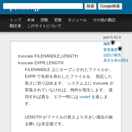
perldoc.jp
検索
Google検索
トップ
本体
関数
変数
モジュール
その他の翻訳
翻訳者
このサイトについて
perl-5.42.0
編集
変更履歴
誤訳の報告
truncate FILEHANDLE,LENGTH
原文を表示/隠す
truncate EXPR,LENGTH
FILEHANDLE 上にオープンされたファイルか、
EXPR で名前を表わしたファイルを、 指定した
長さに切り詰めます。 システム上に truncate が
実装されていなければ、例外が発生します。 成
功すれば真を、エラー時には
undef
を返しま
す。
LENGTH がファイルの長さより大きい場合の振
る舞いは未定義です。