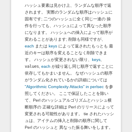
ハッシュ要素は見かけ上、ランダムな順序で返
されます。 実際のランダムな順序はハッシュに
固有です; 二つのハッシュに全く同じ一連の 操
作を行っても、ハッシュによって異なった順序
になります。 ハッシュへの挿入によって順序が
変わることがあります; 削除も同様ですが、
each
または
keys
によって返されたもっとも 最
近のキーは順序を変えることなく削除できま
す。 ハッシュが変更されない限り、
keys
,
values
,
each
が繰り返し同じ順序で返すことに
依存してもかまいません。 なぜハッシュの順序
がランダム化されているかの詳細については
"Algorithmic Complexity Attacks" in perlsec
を参
照してください。 ここで保証したことを除い
て、Perl のハッシュアルゴリズムとハッシュ横
断順序の 正確な詳細は Perl のリリースによって
変更される可能性があります。 tie されたハッシ
ュは、アイテムの挿入と削除の順序に関して
Perl のハッシュと 異なった振る舞いをします。