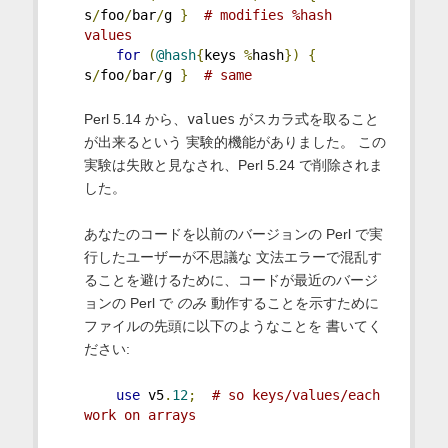
s
/
foo
/
bar
/
g 
}
# modifies %hash 
values
for
(
@hash
{
keys 
%
hash
})
{
s
/
foo
/
bar
/
g 
}
# same
Perl 5.14 から、
values
がスカラ式を取ること
が出来るという 実験的機能がありました。 この
実験は失敗と見なされ、Perl 5.24 で削除されま
した。
あなたのコードを以前のバージョンの Perl で実
行したユーザーが不思議な 文法エラーで混乱す
ることを避けるために、コードが最近のバージ
ョンの Perl で
のみ
動作することを示すために
ファイルの先頭に以下のようなことを 書いてく
ださい:
use
 v5
.
12
;
# so keys/values/each 
work on arrays