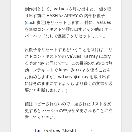
副作用として、
values
を呼び出すと、 値を取
り出す前に HASH や ARRAY の 内部反復子
(
each
参照)をリセットします。 特に、
values
を無効コンテキストで呼び出すとその他の オー
バーヘッドなしで反復子をリセットします。
反復子をリセットするということを除けば、 リ
ストコンテキストでの
values @array
は単な
る
@array
と同じです。 この目的のためには無
効コンテキストで
keys @array
を使うことを
お勧めしますが、
values @array
を取り出す
にはそのままにするよりも より多くの文書が必
要だと判断しました。)
値はコピーされないので、返されたリストを変
更すると ハッシュの中身が変更されることに注
意してください。
for
(
values 
%
hash
)
{