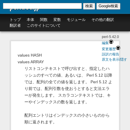
perldoc.jp
検索
Google検索
トップ
本体
関数
変数
モジュール
その他の翻訳
翻訳者
このサイトについて
perl-5.42.0
編集
変更履歴
誤訳の報告
values HASH
原文を表示/隠す
values ARRAY
リストコンテキストで呼び出すと、指定したハ
ッシュのすべての値、あるいは、 Perl 5.12 以降
では、配列の全ての値を返します。 Perl 5.12 よ
り前では、配列引数を使おうとすると文法エラ
ーが発生します。 スカラコンテキストでは、キ
ーやインデックスの数を返します。
配列エントリはインデックスの小さいものから
順に返されます。