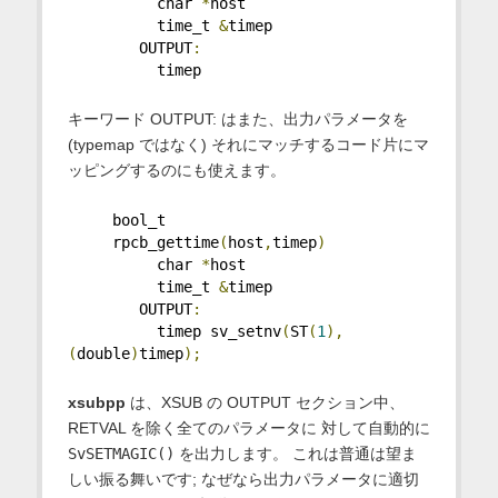
          char 
*
host
          time_t 
&
timep
        OUTPUT
:
          timep
キーワード OUTPUT: はまた、出力パラメータを
(typemap ではなく) それにマッチするコード片にマ
ッピングするのにも使えます。
     bool_t
     rpcb_gettime
(
host
,
timep
)
          char 
*
host
          time_t 
&
timep
        OUTPUT
:
          timep sv_setnv
(
ST
(
1
),
(
double
)
timep
);
xsubpp
は、XSUB の OUTPUT セクション中、
RETVAL を除く全てのパラメータに 対して自動的に
SvSETMAGIC()
を出力します。 これは普通は望ま
しい振る舞いです; なぜなら出力パラメータに適切