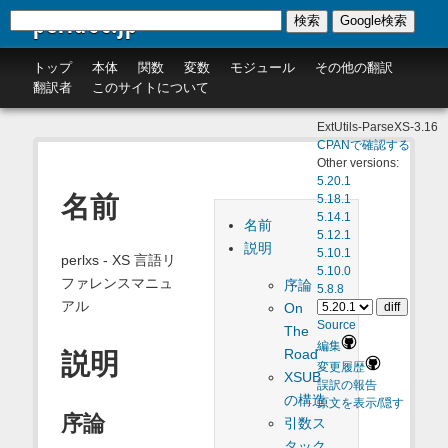
perldoc.jp
検索
Google検索
トップ
本体
関数
変数
モジュール
その他の翻訳
翻訳者
このサイトについて
ExtUtils-ParseXS-3.16
CPANで確認する
Other versions:
5.20.1
名前
5.18.1
5.14.1
名前
5.12.1
説明
5.10.1
perlxs - XS 言語リ
5.10.0
ファレンスマニュ
序論
5.8.8
アル
On
Source
The
編集
Road
説明
変更履歴
XSUB
誤訳の報告
の構造
原文を表示/隠す
序論
引数ス
タック