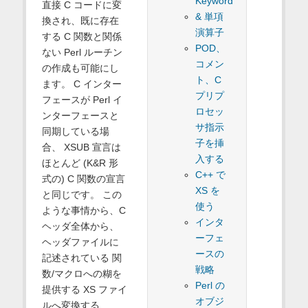
Keyword
直接 C コードに変
& 単項
換され、既に存在
演算子
する C 関数と関係
POD、
ない Perl ルーチン
コメン
の作成も可能にし
ト、C
ます。 C インター
プリプ
フェースが Perl イ
ロセッ
ンターフェースと
サ指示
同期している場
子を挿
合、 XSUB 宣言は
入する
ほとんど (K&R 形
C++ で
式の) C 関数の宣言
XS を
と同じです。 この
使う
ような事情から、C
インタ
ヘッダ全体から、
ーフェ
ヘッダファイルに
ースの
記述されている 関
戦略
数/マクロへの糊を
Perl の
提供する XS ファイ
オブジ
ルへ変換する、