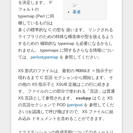
を決定します。 デ
ン
フォルトの
著者
typemap (Perl に同
梱しているもの)は
多くの標準的な C の型を 扱います。 リンクされる
ライブラリのための特殊な構造体や型を扱えるよう
するための 補助的な typemap も必要になるかもし
れません。 typemaps に関するさらなる情報につい
ては、
perlxstypemap
を 参照してください。
XS 形式のファイルは、最初の
MODULE =
指示子が
現れるまで C 言語 セクションから開始します。 そ
の他の XS 指示子と XSUB 定義はこの行に続きま
す。 ファイルのこの部分で使われる「言語」は普通
XS 言語として参照されます。
xsubpp
は C と XS
の言語セクションで POD (
perlpod
を 参照してくだ
さい)を認識して呼び飛ばすので、XS ファイルに組
み込み ドキュメントを含めることができます。
エクステンションの作成手順についてのチュートリ