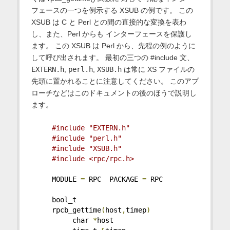
フェースの一つを例示する XSUB の例です。 この
XSUB は C と Perl との間の直接的な変換を表わ
し、また、Perl からも インターフェースを保護し
ます。 この XSUB は Perl から、先程の例のように
して呼び出されます。 最初の三つの #include 文、
EXTERN.h
,
perl.h
,
XSUB.h
は常に XS ファイルの
先頭に置かれることに注意してください。 このアプ
ローチなどはこのドキュメントの後のほうで説明し
ます。
#include "EXTERN.h"
#include "perl.h"
#include "XSUB.h"
#include <rpc/rpc.h>
     MODULE 
=
 RPC  PACKAGE 
=
 RPC
     bool_t
     rpcb_gettime
(
host
,
timep
)
          char 
*
host