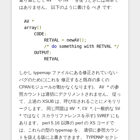
返り値として
AV *
や
HV *
を使うときには簡単で
はありません。 以下のように書ける
べき
です:
  AV 
*
  array
()
      CODE
:
          RETVAL 
=
 newAV
();
/*
do
 something with RETVAL 
*/
      OUTPUT
:
          RETVAL
しかし typemap ファイルにある修正されていない
バグのために(これを 修正すると既存の多くの
CPANモジュールが動かなくなります)、
AV *
の参
照カウントは適切にデクリメントされません。 従っ
て、上述の XSUB は、呼び出されるごとにメモリリ
ークします。 同じ問題は
HV *
,
CV *
, (一般的な
SV
*
ではなく スカラリファレンスを示す)
SVREF
にも
あります。 perl 5.16 以降の perl の XS コードで
は、これらの型の typemap を、 適切に参照カウン
トを扱える版に上書きできます。
TYPEMAP
セクシ