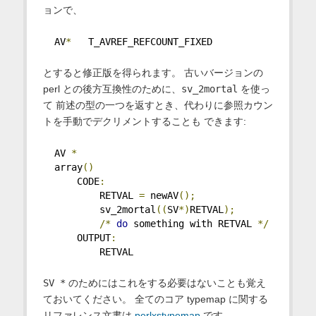
ョンで、
  AV
*
   T_AVREF_REFCOUNT_FIXED
とすると修正版を得られます。 古いバージョンの
perl との後方互換性のために、
sv_2mortal
を使っ
て 前述の型の一つを返すとき、代わりに参照カウン
トを手動でデクリメントすることも できます:
  AV 
*
  array
()
      CODE
:
          RETVAL 
=
 newAV
();
          sv_2mortal
((
SV
*)
RETVAL
);
/*
do
 something with RETVAL 
*/
      OUTPUT
:
          RETVAL
SV *
のためにはこれをする必要はないことも覚え
ておいてください。 全てのコア typemap に関する
リファレンス文書は
perlxstypemap
です。