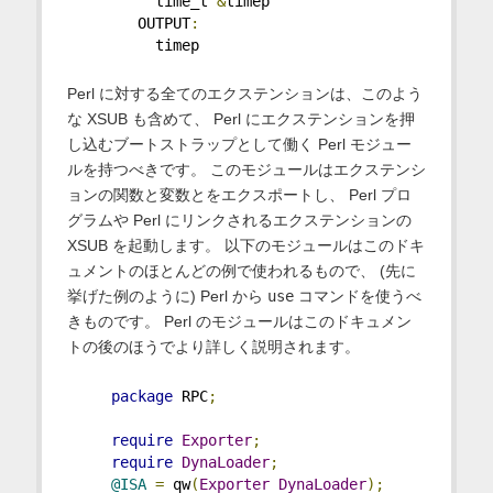
          time_t 
&
timep
        OUTPUT
:
          timep
Perl に対する全てのエクステンションは、このよう
な XSUB も含めて、 Perl にエクステンションを押
し込むブートストラップとして働く Perl モジュー
ルを持つべきです。 このモジュールはエクステンシ
ョンの関数と変数とをエクスポートし、 Perl プロ
グラムや Perl にリンクされるエクステンションの
XSUB を起動します。 以下のモジュールはこのドキ
ュメントのほとんどの例で使われるもので、 (先に
挙げた例のように) Perl から
use
コマンドを使うべ
きものです。 Perl のモジュールはこのドキュメン
トの後のほうでより詳しく説明されます。
package
 RPC
;
require
Exporter
;
require
DynaLoader
;
@ISA
=
 qw
(
Exporter
DynaLoader
);