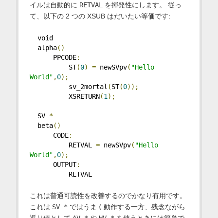
イルは自動的に
RETVAL
を揮発性にします。 従っ
て、以下の 2 つの XSUB はだいたい等価です:
  void
  alpha
()
      PPCODE
:
          ST
(
0
)
=
 newSVpv
(
"Hello 
World"
,
0
);
          sv_2mortal
(
ST
(
0
));
          XSRETURN
(
1
);
  SV 
*
  beta
()
      CODE
:
          RETVAL 
=
 newSVpv
(
"Hello 
World"
,
0
);
      OUTPUT
:
          RETVAL
これは普通可読性を改善するのでかなり有用です。
これは
SV *
ではうまく動作する一方、残念ながら