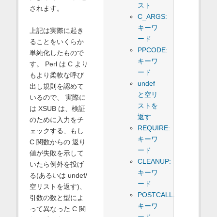
スト
されます。
C_ARGS:
キーワ
上記は実際に起き
ード
ることをいくらか
PPCODE:
単純化したもので
キーワ
す。 Perl は C より
ード
もより柔軟な呼び
undef
出し規則を認めて
と空リ
いるので、 実際に
ストを
は XSUB は、検証
返す
のために入力をチ
REQUIRE:
ェックする、もし
キーワ
C 関数からの 返り
ード
値が失敗を示して
CLEANUP:
いたら例外を投げ
キーワ
る(あるいは undef/
ード
空リストを返す)、
POSTCALL:
引数の数と型によ
キーワ
って異なった C 関