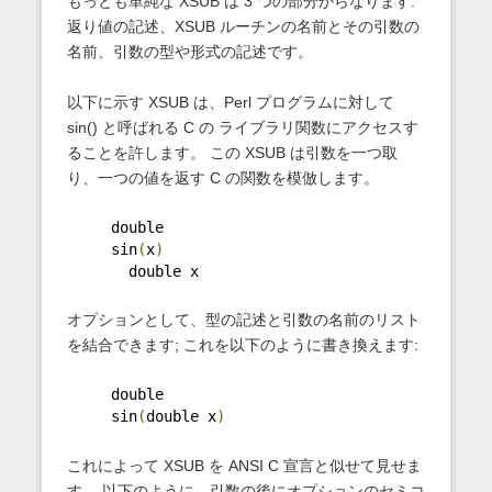
もっとも単純な XSUB は 3 つの部分からなります:
返り値の記述、XSUB ルーチンの名前とその引数の
名前、引数の型や形式の記述です。
以下に示す XSUB は、Perl プログラムに対して
sin() と呼ばれる C の ライブラリ関数にアクセスす
ることを許します。 この XSUB は引数を一つ取
り、一つの値を返す C の関数を模倣します。
     double
     sin
(
x
)
       double x
オプションとして、型の記述と引数の名前のリスト
を結合できます; これを以下のように書き換えます:
     double
     sin
(
double x
)
これによって XSUB を ANSI C 宣言と似せて見せま
す。 以下のように、引数の後にオプションのセミコ