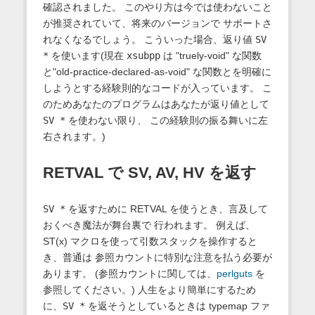
確認されました。 このやり方は今では使わないこと
が推奨されていて、将来のバージョンで サポートさ
れなくなるでしょう。 こういった場合、返り値
SV
*
を使います(現在
xsubpp
は "truely-void" な関数
と"old-practice-declared-as-void" な関数とを明確に
しようとする経験則的なコードが入っています。 こ
のためあなたのプログラムはあなたが返り値として
SV *
を使わない限り、 この経験則の振る舞いに左
右されます。)
RETVAL で SV, AV, HV を返す
SV *
を返すために RETVAL を使うとき、言及して
おくべき魔法が舞台裏で 行われます。 例えば、
ST(x) マクロを使って引数スタックを操作すると
き、普通は 参照カウントに特別な注意を払う必要が
あります。 (参照カウントに関しては、
perlguts
を
参照してください。) 人生をより簡単にするため
に、
SV *
を返そうとしているときは typemap ファ