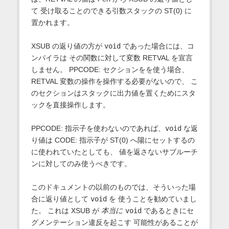
て 受け取ることのできる引数スタックの ST(0) に
置かれます。
XSUB の返り値の方が
void
であった場合には、コ
ンパイラは その関数に対して変数 RETVAL を宣言
しません。 PPCODE: セクションをを使う場合、
RETVAL 変数の操作を操作する必要がないので、 こ
のセクションはスタックに出力値を置くためにスタ
ックを直接操作します。
PPCODE: 指示子を使わないのであれば、
void
な返
り値は CODE: 指示子が ST(0) へ陽にセットするの
に使われていたとしても、 値を返さないサブルーチ
ンに対してのみ使うべきです。
このドキュメントの以前のものでは、そういった場
合に返り値として
void
を 使うことを勧めていまし
た。 これは XSUB が
本当に
void
であるときにセ
グメンテーション違反を起こす 可能性があることが