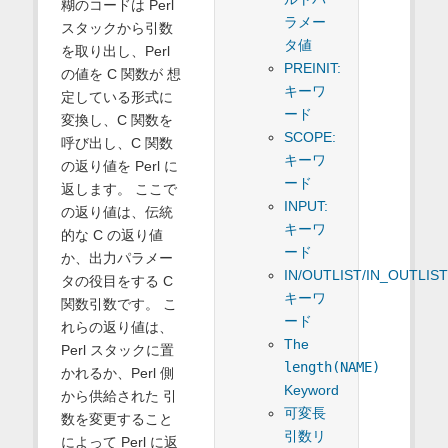
糊のコードは Perl
ラメー
スタックから引数
タ値
を取り出し、Perl
PREINIT:
の値を C 関数が 想
キーワ
定している形式に
ード
変換し、C 関数を
SCOPE:
呼び出し、C 関数
キーワ
の返り値を Perl に
ード
返します。 ここで
INPUT:
の返り値は、伝統
キーワ
的な C の返り値
ード
か、出力パラメー
IN/OUTLIST/IN_OUTLIS
タの役目をする C
キーワ
関数引数です。 こ
ード
れらの返り値は、
The
Perl スタックに置
length(NAME)
かれるか、Perl 側
Keyword
から供給された 引
可変長
数を変更すること
引数リ
によって Perl に返