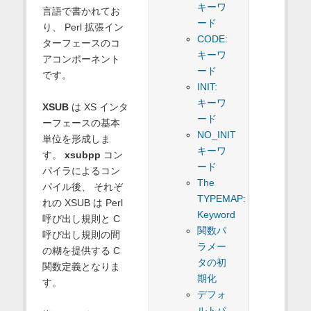
キーワ
言語で書かれてお
ード
り、 Perl 拡張イン
CODE:
ターフェースのコ
キーワ
アコンポーネント
ード
です。
INIT:
キーワ
XSUB
は XS インタ
ード
ーフェースの基本
NO_INIT
単位を形成しま
キーワ
す。
xsubpp
コン
ード
パイラによるコン
The
パイル後、 それぞ
TYPEMAP:
れの XSUB は Perl
Keyword
呼び出し規則と C
関数パ
呼び出し規則の間
ラメー
の糊を提供する C
タの初
関数定義となりま
期化
す。
デフォ
ルトパ