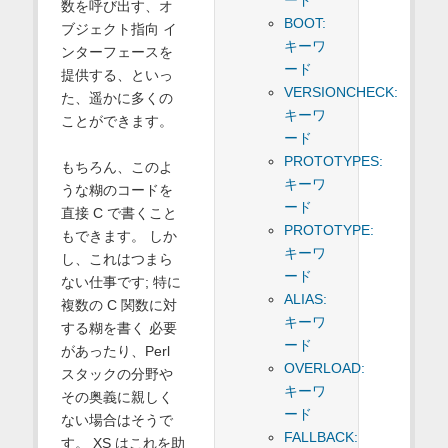
ード
数を呼び出す、オ
BOOT:
ブジェクト指向 イ
キーワ
ンターフェースを
ード
提供する、といっ
VERSIONCHECK:
た、遥かに多くの
キーワ
ことができます。
ード
PROTOTYPES:
もちろん、このよ
キーワ
うな糊のコードを
ード
直接 C で書くこと
PROTOTYPE:
もできます。 しか
キーワ
し、これはつまら
ード
ない仕事です; 特に
ALIAS:
複数の C 関数に対
キーワ
する糊を書く 必要
ード
があったり、Perl
OVERLOAD:
スタックの分野や
キーワ
その奥義に親しく
ード
ない場合はそうで
FALLBACK:
す。 XS はこれを助