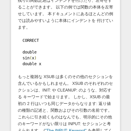
残りの関数記述はインデントを付けたり、左寄せす
ることができます。 以下の例では関数の本体を左寄
せしています。 本ドキュメントにあるほとんどの例
では読みやすいように本体にインデントを 付けてい
ます。
  CORRECT
  double
  sin
(
x
)
  double x
もっと複雑な XSUB は多くのその他のセクションを
含んでいるかもしれません。 XSUB のそれぞれのセ
クションは、INIT: や CLEANUP: のような、対応す
る キーワードで始まります。 しかし、XSUB の最
初の 2 行はいつも同じデータからなります: 返り値
の種類の記述と、関数およびその引数の名前です。
これらに引き続くものはなんでも、明示的にその他
のキーワードがない限りは INPUT: セクションと考
えられます。 (
"The INPUT: Keyword"
を参照してく