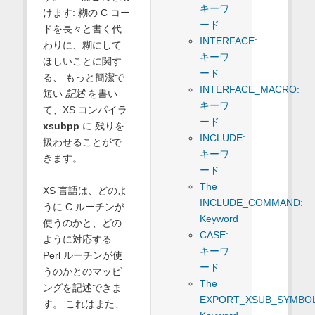
キーワ
けます: 糊の C コー
ード
ドを長々と書く代
INTERFACE:
わりに、糊にして
キーワ
ほしいことに関す
ード
る、 もっと簡潔で
INTERFACE_MACRO:
短い
記述
を書い
キーワ
て、XS コンパイラ
ード
xsubpp
に 残りを
INCLUDE:
扱わせることがで
キーワ
きます。
ード
The
XS 言語は、どのよ
INCLUDE_COMMAND:
うに C ルーチンが
Keyword
使うのかと、どの
CASE:
ように対応する
キーワ
Perl ルーチンが使
ード
うのかとのマッピ
The
ングを記述できま
EXPORT_XSUB_SYMBOL
す。 これはまた、