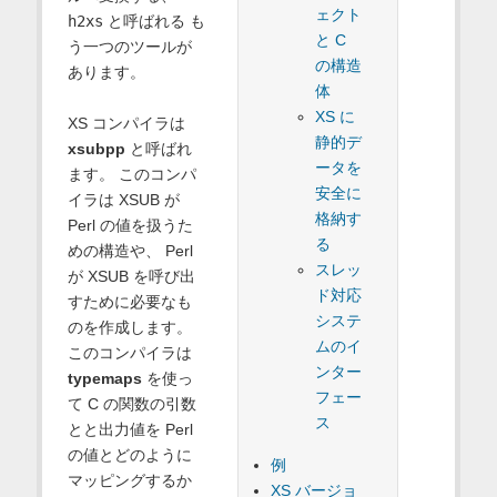
ェクト
h2xs
と呼ばれる も
と C
う一つのツールが
の構造
あります。
体
XS に
XS コンパイラは
静的デ
xsubpp
と呼ばれ
ータを
ます。 このコンパ
安全に
イラは XSUB が
格納す
Perl の値を扱うた
る
めの構造や、 Perl
スレッ
が XSUB を呼び出
ド対応
すために必要なも
システ
のを作成します。
ムのイ
このコンパイラは
ンター
typemaps
を使っ
フェー
て C の関数の引数
ス
とと出力値を Perl
の値とどのように
例
マッピングするか
XS バージョ