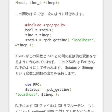
*
host
,
 time_t 
*
timep
);
この関数は C では、次のように呼ばれます。
#include <rpc/rpc.h>
     bool_t status
;
     time_t timep
;
     status 
=
 rpcb_gettime
(
"localhost"
,
&
timep 
);
XSUB がこの関数と perl との間の直接的な変換をす
るように作られていれば、 この XSUB は Perl から
以下のようにして使われます。 $status と $timep
という変数は関数の出力を保持します。
use
 RPC
;
     $status 
=
 rpcb_gettime
(
"localhost"
,
 $timep 
);
以下に示す XS ファイルは XS サブルーチン、もし
くは rpcb_gettime() 関数に 対して可能なインター