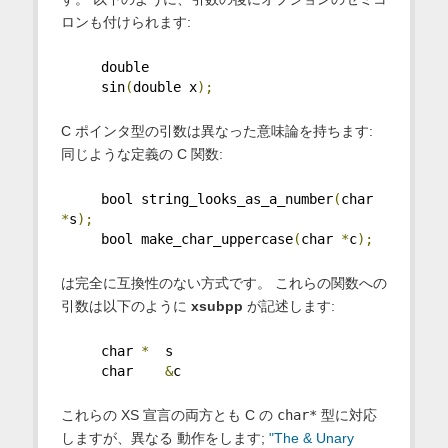
ロンも付けられます:
     double
     sin
(
double x
);
C ポインタ型の引数は異なった意味論を持ちます:
同じような定義の C 関数:
     bool string_looks_as_a_number
(
char 
*
s
);
     bool make_char_uppercase
(
char 
*
c
);
は完全に互換性のない方式です。 これらの関数への
引数は以下のように
xsubpp
が記述します:
     char 
*
  s
     char    
&
c
これらの XS 宣言の両方とも C の
char*
型に対応
しますが、異なる 動作をします;
"The & Unary