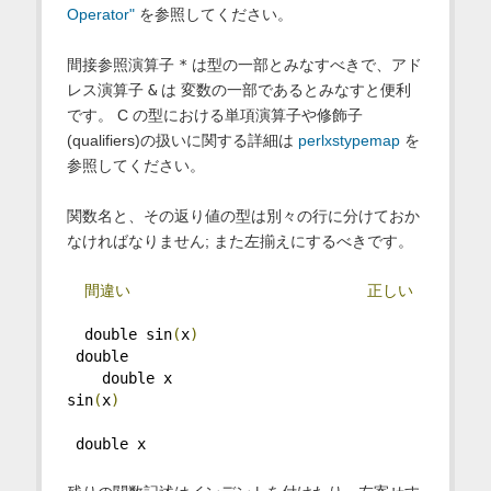
Operator"
を参照してください。
間接参照演算子
*
は型の一部とみなすべきで、アド
レス演算子
&
は 変数の一部であるとみなすと便利
です。 C の型における単項演算子や修飾子
(qualifiers)の扱いに関する詳細は
perlxstypemap
を
参照してください。
関数名と、その返り値の型は別々の行に分けておか
なければなりません; また左揃えにするべきです。
間違い
正しい
  double sin
(
x
)
 double
    double x                       
sin
(
x
)
 double x