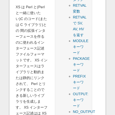
RETVAL
XS は Perl と(Perl
変数
と一緒に使いた
RETVAL
い)C のコード(また
で SV,
は C ライブラリ)と
AV, HV
の 間の拡張インタ
を返す
ーフェースを作る
MODULE
のに使われるイン
キーワ
ターフェース記述
ード
ファイルフォーマ
PACKAGE
ットです。 XS イン
キーワ
ターフェースはラ
ード
イブラリと動的ま
PREFIX
たは静的にリンク
キーワ
されて、 Perl とリ
ード
ンクすることので
OUTPUT:
きる新しいライブ
キーワ
ラリを生成しま
ード
す。 XS インターフ
NO_OUTPUT
ェース記述はは XS