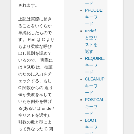
ード
されます。
PPCODE:
キーワ
上記は実際に起き
ード
ることをいくらか
undef
単純化したもので
と空リ
す。 Perl は C より
ストを
もより柔軟な呼び
返す
出し規則を認めて
REQUIRE:
いるので、 実際に
キーワ
は XSUB は、検証
ード
のために入力をチ
CLEANUP:
ェックする、もし
キーワ
C 関数からの 返り
ード
値が失敗を示して
POSTCALL:
いたら例外を投げ
キーワ
る(あるいは undef/
ード
空リストを返す)、
BOOT:
引数の数と型によ
キーワ
って異なった C 関