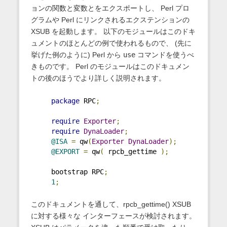
ョンの関数と変数とをエクスポートし、 Perl プロ
グラムや Perl にリンクされるエクステンションの
XSUB を起動します。 以下のモジュールはこのドキ
ュメントのほとんどの例で使われるもので、 (先に
挙げた例のように) Perl から
use
コマンドを使うべ
きものです。 Perl のモジュールはこのドキュメン
トの後のほうでより詳しく説明されます。
package
 RPC
;
require
Exporter
;
require
DynaLoader
;
@ISA
=
 qw
(
Exporter
DynaLoader
);
@EXPORT
=
 qw
(
 rpcb_gettime 
);
     bootstrap RPC
;
1
;
このドキュメントを通して、rpcb_gettime() XSUB
に対する様々な インターフェースが検討されます。