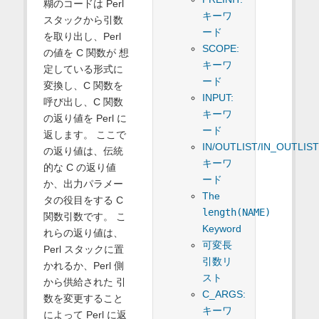
糊のコードは Perl
キーワ
スタックから引数
ード
を取り出し、Perl
SCOPE:
の値を C 関数が 想
キーワ
定している形式に
ード
変換し、C 関数を
INPUT:
呼び出し、C 関数
キーワ
の返り値を Perl に
ード
返します。 ここで
IN/OUTLIST/IN_OUTLIS
の返り値は、伝統
キーワ
的な C の返り値
ード
か、出力パラメー
The
タの役目をする C
length(NAME)
関数引数です。 こ
Keyword
れらの返り値は、
可変長
Perl スタックに置
引数リ
かれるか、Perl 側
スト
から供給された 引
C_ARGS:
数を変更すること
キーワ
によって Perl に返