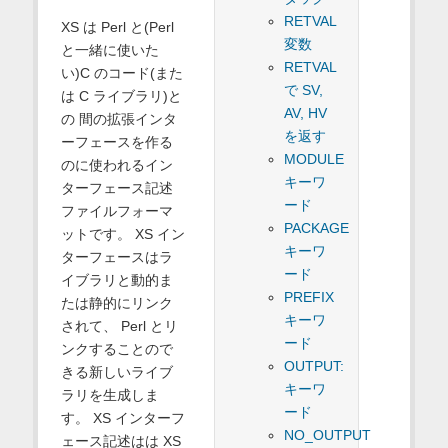
RETVAL
XS は Perl と(Perl
変数
と一緒に使いた
RETVAL
い)C のコード(また
で SV,
は C ライブラリ)と
AV, HV
の 間の拡張インタ
を返す
ーフェースを作る
MODULE
のに使われるイン
キーワ
ターフェース記述
ード
ファイルフォーマ
PACKAGE
ットです。 XS イン
キーワ
ターフェースはラ
ード
イブラリと動的ま
PREFIX
たは静的にリンク
キーワ
されて、 Perl とリ
ード
ンクすることので
OUTPUT:
きる新しいライブ
キーワ
ラリを生成しま
ード
す。 XS インターフ
NO_OUTPUT
ェース記述はは XS