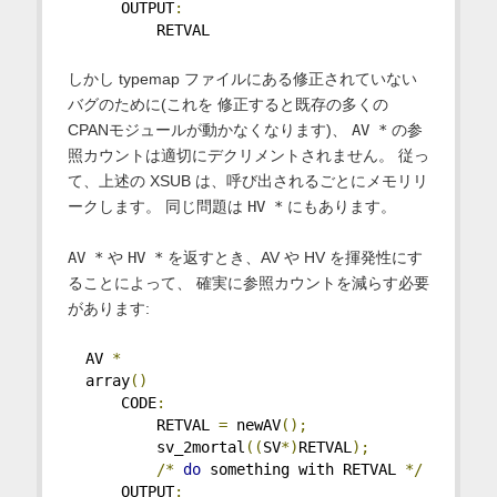
      OUTPUT
:
          RETVAL
しかし typemap ファイルにある修正されていない
バグのために(これを 修正すると既存の多くの
CPANモジュールが動かなくなります)、
AV *
の参
照カウントは適切にデクリメントされません。 従っ
て、上述の XSUB は、呼び出されるごとにメモリリ
ークします。 同じ問題は
HV *
にもあります。
AV *
や
HV *
を返すとき、AV や HV を揮発性にす
ることによって、 確実に参照カウントを減らす必要
があります:
  AV 
*
  array
()
      CODE
:
          RETVAL 
=
 newAV
();
          sv_2mortal
((
SV
*)
RETVAL
);
/*
do
 something with RETVAL 
*/
      OUTPUT
: