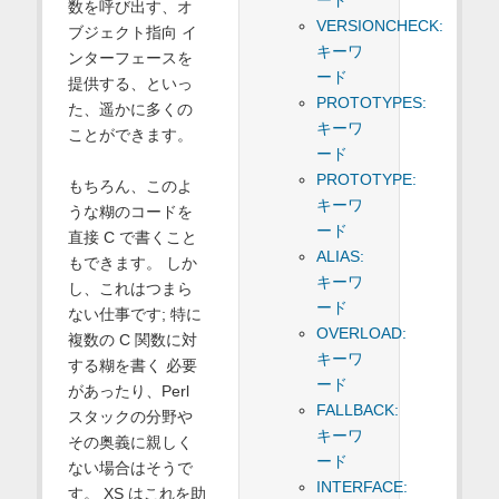
ード
数を呼び出す、オ
VERSIONCHECK:
ブジェクト指向 イ
キーワ
ンターフェースを
ード
提供する、といっ
PROTOTYPES:
た、遥かに多くの
キーワ
ことができます。
ード
PROTOTYPE:
もちろん、このよ
キーワ
うな糊のコードを
ード
直接 C で書くこと
ALIAS:
もできます。 しか
キーワ
し、これはつまら
ード
ない仕事です; 特に
OVERLOAD:
複数の C 関数に対
キーワ
する糊を書く 必要
ード
があったり、Perl
FALLBACK:
スタックの分野や
キーワ
その奥義に親しく
ード
ない場合はそうで
INTERFACE:
す。 XS はこれを助