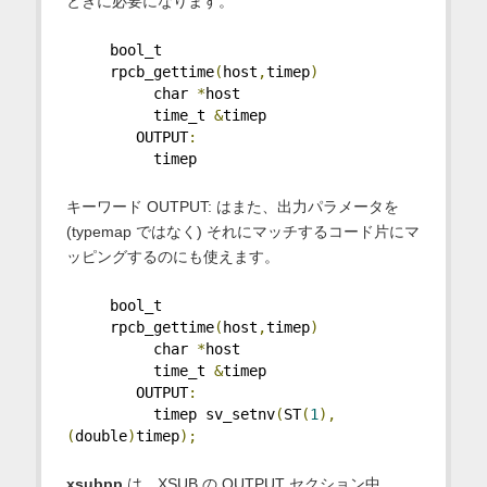
ときに必要になります。
     bool_t
     rpcb_gettime
(
host
,
timep
)
          char 
*
host
          time_t 
&
timep
        OUTPUT
:
          timep
キーワード OUTPUT: はまた、出力パラメータを
(typemap ではなく) それにマッチするコード片にマ
ッピングするのにも使えます。
     bool_t
     rpcb_gettime
(
host
,
timep
)
          char 
*
host
          time_t 
&
timep
        OUTPUT
:
          timep sv_setnv
(
ST
(
1
),
(
double
)
timep
);
xsubpp
は、XSUB の OUTPUT セクション中、