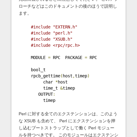
ローチなどはこのドキュメントの後のほうで説明し
ます。
#include "EXTERN.h"
#include "perl.h"
#include "XSUB.h"
#include <rpc/rpc.h>
     MODULE 
=
 RPC  PACKAGE 
=
 RPC
     bool_t
     rpcb_gettime
(
host
,
timep
)
          char 
*
host
          time_t 
&
timep
        OUTPUT
:
          timep
Perl に対する全てのエクステンションは、このよう
な XSUB も含めて、 Perl にエクステンションを押
し込むブートストラップとして働く Perl モジュー
ルを持つべきです。 このモジュールはエクステンシ