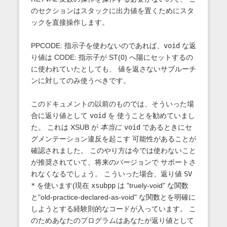
のセクションはスタックに出力値を置くためにスタ
ックを直接操作します。
PPCODE: 指示子を使わないのであれば、
void
な返
り値は CODE: 指示子が ST(0) へ陽にセットするの
に使われていたとしても、 値を返さないサブルーチ
ンに対してのみ使うべきです。
このドキュメントの以前のものでは、そういった場
合に返り値として
void
を 使うことを勧めていまし
た。 これは XSUB が
本当に
void
であるときにセ
グメンテーション違反を起こす 可能性があることが
確認されました。 このやり方は今では使わないこと
が推奨されていて、将来のバージョンで サポートさ
れなくなるでしょう。 こういった場合、返り値
SV
*
を使います(現在
xsubpp
は "truely-void" な関数
と"old-practice-declared-as-void" な関数とを明確に
しようとする経験則的なコードが入っています。 こ
のためあなたのプログラムはあなたが返り値として