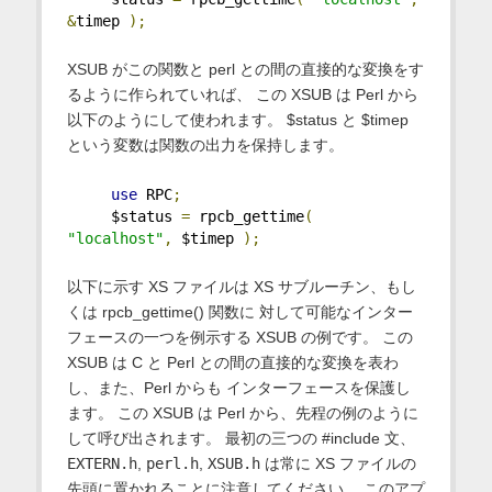
&
timep 
);
XSUB がこの関数と perl との間の直接的な変換をす
るように作られていれば、 この XSUB は Perl から
以下のようにして使われます。 $status と $timep
という変数は関数の出力を保持します。
use
 RPC
;
     $status 
=
 rpcb_gettime
(
"localhost"
,
 $timep 
);
以下に示す XS ファイルは XS サブルーチン、もし
くは rpcb_gettime() 関数に 対して可能なインター
フェースの一つを例示する XSUB の例です。 この
XSUB は C と Perl との間の直接的な変換を表わ
し、また、Perl からも インターフェースを保護し
ます。 この XSUB は Perl から、先程の例のように
して呼び出されます。 最初の三つの #include 文、
EXTERN.h
,
perl.h
,
XSUB.h
は常に XS ファイルの
先頭に置かれることに注意してください。 このアプ