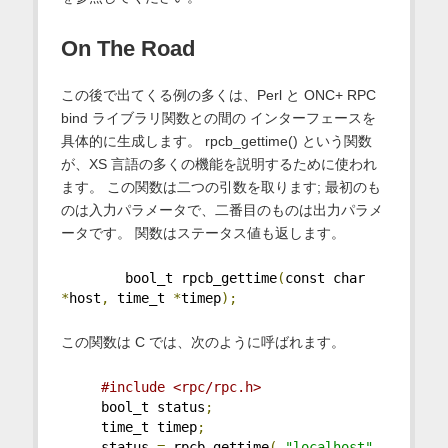
On The Road
この後で出てくる例の多くは、Perl と ONC+ RPC
bind ライブラリ関数との間の インターフェースを
具体的に生成します。 rpcb_gettime() という関数
が、XS 言語の多くの機能を説明するために使われ
ます。 この関数は二つの引数を取ります; 最初のも
のは入力パラメータで、二番目のものは出力パラメ
ータです。 関数はステータス値も返します。
        bool_t rpcb_gettime
(
const char 
*
host
,
 time_t 
*
timep
);
この関数は C では、次のように呼ばれます。
#include <rpc/rpc.h>
     bool_t status
;
     time_t timep
;
     status 
=
 rpcb_gettime
(
"localhost"
,