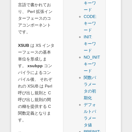
キーワ
言語で書かれてお
ード
り、 Perl 拡張イン
CODE:
ターフェースのコ
キーワ
アコンポーネント
ード
です。
INIT:
キーワ
XSUB
は XS インタ
ード
ーフェースの基本
NO_INIT
単位を形成しま
キーワ
す。
xsubpp
コン
ード
パイラによるコン
関数パ
パイル後、 それぞ
ラメー
れの XSUB は Perl
タの初
呼び出し規則と C
期化
呼び出し規則の間
デフォ
の糊を提供する C
ルトパ
関数定義となりま
ラメー
す。
タ値
PREINIT: