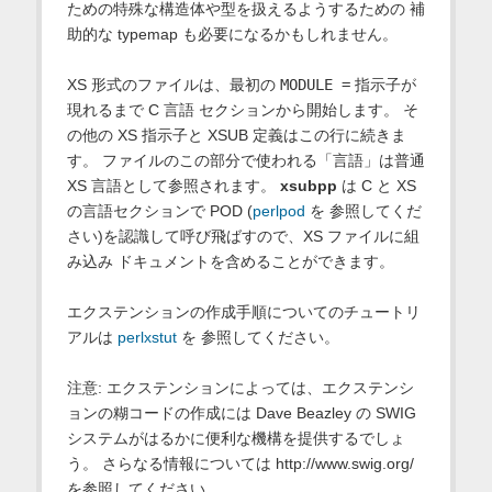
ための特殊な構造体や型を扱えるようするための 補
助的な typemap も必要になるかもしれません。
XS 形式のファイルは、最初の
MODULE =
指示子が
現れるまで C 言語 セクションから開始します。 そ
の他の XS 指示子と XSUB 定義はこの行に続きま
す。 ファイルのこの部分で使われる「言語」は普通
XS 言語として参照されます。
xsubpp
は C と XS
の言語セクションで POD (
perlpod
を 参照してくだ
さい)を認識して呼び飛ばすので、XS ファイルに組
み込み ドキュメントを含めることができます。
エクステンションの作成手順についてのチュートリ
アルは
perlxstut
を 参照してください。
注意: エクステンションによっては、エクステンシ
ョンの糊コードの作成には Dave Beazley の SWIG
システムがはるかに便利な機構を提供するでしょ
う。 さらなる情報については http://www.swig.org/
を参照してください。