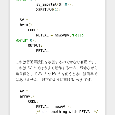
          sv_2mortal
(
ST
(
0
));
          XSRETURN
(
1
);
  SV 
*
  beta
()
      CODE
:
          RETVAL 
=
 newSVpv
(
"Hello 
World"
,
0
);
      OUTPUT
:
          RETVAL
これは普通可読性を改善するのでかなり有用です。
これは
SV *
ではうまく動作する一方、残念ながら
返り値として
AV *
や
HV *
を使うときには簡単で
はありません。 以下のように書ける
べき
です:
  AV 
*
  array
()
      CODE
:
          RETVAL 
=
 newAV
();
/*
do
 something with RETVAL 
*/