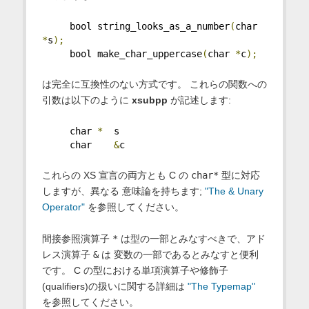
     bool string_looks_as_a_number
(
char 
*
s
);
     bool make_char_uppercase
(
char 
*
c
);
は完全に互換性のない方式です。 これらの関数への
引数は以下のように
xsubpp
が記述します:
     char 
*
  s
     char    
&
c
これらの XS 宣言の両方とも C の
char*
型に対応
しますが、異なる 意味論を持ちます;
"The & Unary
Operator"
を参照してください。
間接参照演算子
*
は型の一部とみなすべきで、アド
レス演算子
&
は 変数の一部であるとみなすと便利
です。 C の型における単項演算子や修飾子
(qualifiers)の扱いに関する詳細は
"The Typemap"
を参照してください。