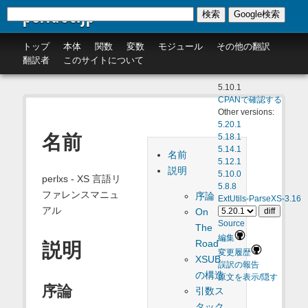
perldoc.jp
検索
Google検索
トップ
本体
関数
変数
モジュール
その他の翻訳
翻訳者
このサイトについて
5.10.1
CPANで確認する
Other versions:
5.20.1
名前
5.18.1
5.14.1
名前
5.12.1
説明
5.10.0
perlxs - XS 言語リ
5.8.8
ファレンスマニュ
序論
ExtUtils-ParseXS-3.16
アル
On
Source
The
編集
Road
説明
変更履歴
XSUB
誤訳の報告
の構造
原文を表示/隠す
序論
引数ス
タック