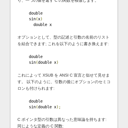
り、一つの値を返す C の関数を模倣します。
     double
     sin
(
x
)
       double x
オプションとして、型の記述と引数の名前のリスト
を結合できます; これを以下のように書き換えます:
     double
     sin
(
double x
)
これによって XSUB を ANSI C 宣言と似せて見せま
す。 以下のように、引数の後にオプションのセミコ
ロンも付けられます:
     double
     sin
(
double x
);
C ポインタ型の引数は異なった意味論を持ちます:
同じような定義の C 関数: