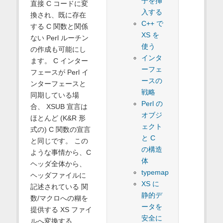
子を挿
直接 C コードに変
入する
換され、既に存在
C++ で
する C 関数と関係
XS を
ない Perl ルーチン
使う
の作成も可能にし
インタ
ます。 C インター
ーフェ
フェースが Perl イ
ースの
ンターフェースと
戦略
同期している場
Perl の
合、 XSUB 宣言は
オブジ
ほとんど (K&R 形
ェクト
式の) C 関数の宣言
と C
と同じです。 この
の構造
ような事情から、C
体
ヘッダ全体から、
typemap
ヘッダファイルに
XS に
記述されている 関
静的デ
数/マクロへの糊を
ータを
提供する XS ファイ
安全に
ルへ変換する、