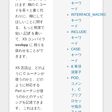
キーワ
けます: 糊の C コー
ード
ドを長々と書く代
INTERFACE_MACRO:
わりに、糊にして
キーワ
ほしいことに関す
ード
る、 もっと簡潔で
INCLUDE:
短い
記述
を書い
キーワ
て、XS コンパイラ
ード
xsubpp
に 残りを
CASE:
扱わせることがで
キーワ
きます。
ード
& 単項
XS 言語は、どのよ
演算子
うに C ルーチンが
POD、
使うのかと、どの
コメン
ように対応する
ト、C
Perl ルーチンが使
プリプ
うのかとのマッピ
ロセッ
ングを記述できま
サ指示
す。 これはまた、