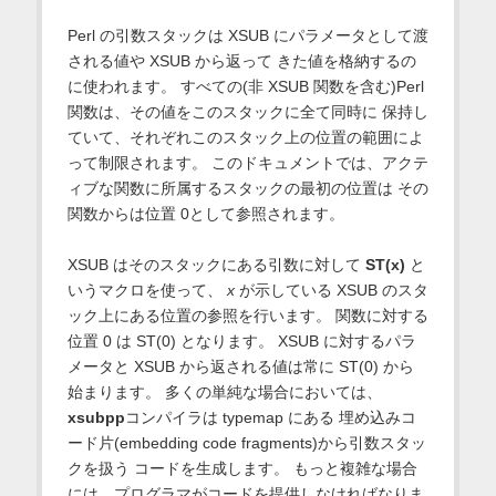
Perl の引数スタックは XSUB にパラメータとして渡
される値や XSUB から返って きた値を格納するの
に使われます。 すべての(非 XSUB 関数を含む)Perl
関数は、その値をこのスタックに全て同時に 保持し
ていて、それぞれこのスタック上の位置の範囲によ
って制限されます。 このドキュメントでは、アクテ
ィブな関数に所属するスタックの最初の位置は その
関数からは位置 0として参照されます。
XSUB はそのスタックにある引数に対して
ST(x)
と
いうマクロを使って、
x
が示している XSUB のスタ
ック上にある位置の参照を行います。 関数に対する
位置 0 は ST(0) となります。 XSUB に対するパラ
メータと XSUB から返される値は常に ST(0) から
始まります。 多くの単純な場合においては、
xsubpp
コンパイラは typemap にある 埋め込みコ
ード片(embedding code fragments)から引数スタッ
クを扱う コードを生成します。 もっと複雑な場合
には、プログラマがコードを提供しなければなりま