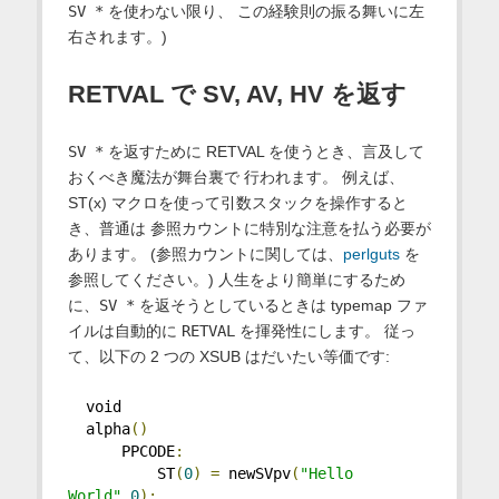
SV *
を使わない限り、 この経験則の振る舞いに左
右されます。)
RETVAL で SV, AV, HV を返す
SV *
を返すために RETVAL を使うとき、言及して
おくべき魔法が舞台裏で 行われます。 例えば、
ST(x) マクロを使って引数スタックを操作すると
き、普通は 参照カウントに特別な注意を払う必要が
あります。 (参照カウントに関しては、
perlguts
を
参照してください。) 人生をより簡単にするため
に、
SV *
を返そうとしているときは typemap ファ
イルは自動的に
RETVAL
を揮発性にします。 従っ
て、以下の 2 つの XSUB はだいたい等価です:
  void
  alpha
()
      PPCODE
:
          ST
(
0
)
=
 newSVpv
(
"Hello 
World"
,
0
);