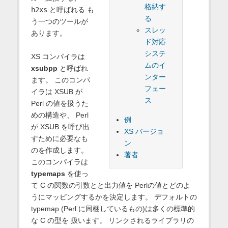
格納す
h2xs
と呼ばれる も
る
う一つのツールが
スレッ
あります。
ド対応
システ
XS コンパイラは
ムのイ
xsubpp
と呼ばれ
ンター
ます。 このコンパ
フェー
イラは XSUB が
ス
Perl の値を扱うた
めの構造や、 Perl
例
が XSUB を呼び出
XS バージョ
すために必要なも
ン
のを作成します。
著者
このコンパイラは
typemaps
を使っ
て C の関数の引数とと出力値を Perlの値とどのよ
うにマッピングするかを決定します。 デフォルトの
typemap (Perl に同梱しているもの)は多くの標準的
な C の型を 扱います。 リンクされるライブラリの