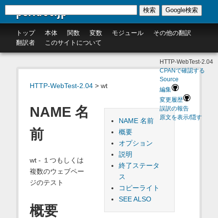
perldoc.jp
検索
Google検索
トップ
本体
関数
変数
モジュール
その他の翻訳
翻訳者
このサイトについて
HTTP-WebTest-2.04
CPANで確認する
Source
HTTP-WebTest-2.04
> wt
編集
変更履歴
NAME 名
誤訳の報告
原文を表示/隠す
NAME 名前
前
概要
オプション
説明
wt - １つもしくは
終了ステータ
複数のウェブペー
ス
ジのテスト
コピーライト
SEE ALSO
概要