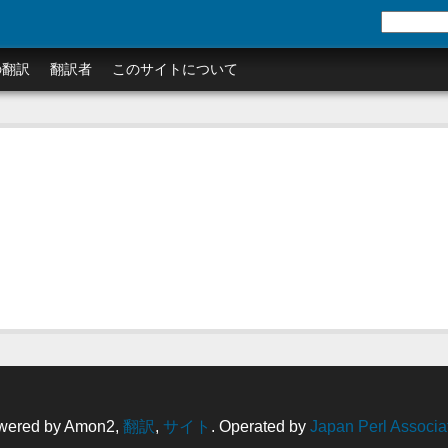
の翻訳
翻訳者
このサイトについて
wered by Amon2,
翻訳
,
サイト
. Operated by
Japan Perl Associa