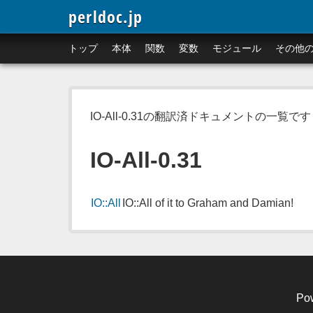
perldoc.jp
トップ
本体
関数
変数
モジュール
その他
IO-All-0.31の翻訳済ドキュメントの一覧です
IO-All-0.31
IO::All
IO::All of it to Graham and Damian!
Po