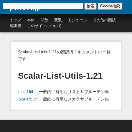
perldoc.jp
検索
Google検索
トップ
本体
関数
変数
モジュール
その他の翻訳
翻訳者
このサイトについて
Scalar-List-Utils-1.21の翻訳済ドキュメントの一覧
です
Scalar-List-Utils-1.21
List::Util
一般的に有用なリストサブルーチン集
Scalar::Util
一般的に有用なスカラサブルーチン集