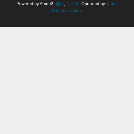
Powered by Amon2,
翻訳
,
サイト
. Operated by
Japan
Perl Association