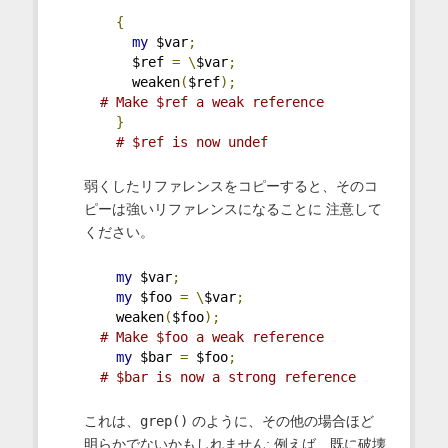
{
my
 $var
;
      $ref 
=
\
$var
;
      weaken
(
$ref
);
# Make $ref a weak reference
}
# $ref is now undef
弱くしたリファレンスをコピーすると、そのコ
ピーは強いリファレンスになることに 注意して
ください。
my
 $var
;
my
 $foo 
=
\
$var
;
    weaken
(
$foo
);
# Make $foo a weak reference
my
 $bar 
=
 $foo
;
# $bar is now a strong reference
これは、
grep()
のように、その他の場合ほど
明らかでないかもしれません; 例えば、既に破壊