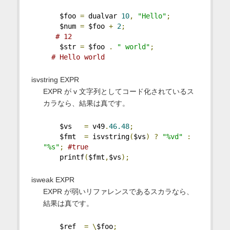
    $foo 
=
 dualvar 
10
,
"Hello"
;
    $num 
=
 $foo 
+
2
;
# 12
    $str 
=
 $foo 
.
" world"
;
# Hello world
isvstring EXPR
EXPR が v 文字列としてコード化されているス
カラなら、結果は真です。
    $vs   
=
 v49
.
46.48
;
    $fmt  
=
 isvstring
(
$vs
)
?
"%vd"
:
"%s"
;
#true
    printf
(
$fmt
,
$vs
);
isweak EXPR
EXPR が弱いリファレンスであるスカラなら、
結果は真です。
    $ref  
=
\
$foo
;