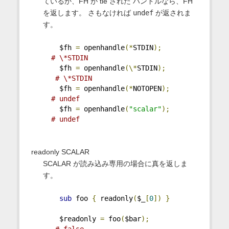
ているか、FH が tie された ハンドルなら、FH
を返します。 さもなければ
undef
が返されま
す。
    $fh 
=
 openhandle
(*
STDIN
);
# \*STDIN
    $fh 
=
 openhandle
(\*
STDIN
);
# \*STDIN
    $fh 
=
 openhandle
(*
NOTOPEN
);
# undef
    $fh 
=
 openhandle
(
"scalar"
);
# undef
readonly SCALAR
SCALAR が読み込み専用の場合に真を返しま
す。
sub
 foo 
{
 readonly
(
$_
[
0
])
}
    $readonly 
=
 foo
(
$bar
);