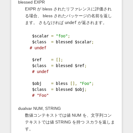
blessed EXPR
EXPR が bless されたリファレンスに評価され
る場合、 bless されたパッケージの名前を返し
ます。 さもなければ
undef
が返されます。
   $scalar 
=
"foo"
;
   $class  
=
 blessed $scalar
;
# undef
   $ref    
=
[];
   $class  
=
 blessed $ref
;
# undef
   $obj    
=
 bless 
[],
"Foo"
;
   $class  
=
 blessed $obj
;
# "Foo"
dualvar NUM, STRING
数値コンテキストでは値 NUM を、文字列コン
テキストでは値 STRING を持つ スカラを返しま
す。