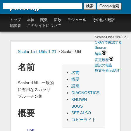
perldoc.jp
検索
Google検索
トップ
本体
関数
変数
モジュール
その他の翻訳
翻訳者
このサイトについて
Scalar-List-Utils-1.21
CPANで確認する
Source
Scalar-List-Utils-1.21
> Scalar::Util
編集
変更履歴
名前
誤訳の報告
原文を表示/隠す
名前
概要
Scalar::Util - 一般的
説明
に有用なスカラサ
DIAGNOSTICS
ブルーチン集
KNOWN
BUGS
概要
SEE ALSO
コピーライト
use