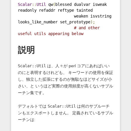
Scalar
::
Util
 qw
(
blessed dualvar isweak 
readonly refaddr reftype tainted
                        weaken isvstring 
looks_like_number set_prototype
);
# and other 
useful utils appearing below
説明
Scalar::Util
は、人々が perl コアにあればいい
のにと表明するけれども、 キーワードの使用を保証
し、独立した拡張にするのが無駄なほどサイズが小
さい、と いうほど実際の使用頻度が高くないサブル
ーチン集です。
デフォルトでは
Scalar::Util
は何のサブルーチ
ンもエクスポートしません。 定義されているサブル
ーチンは: