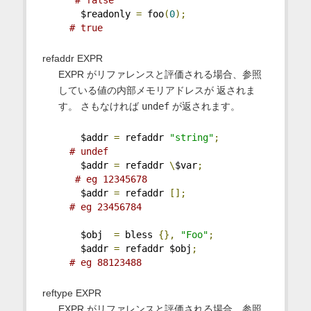
# false
    $readonly 
=
 foo
(
0
);
# true
refaddr EXPR
EXPR がリファレンスと評価される場合、参照
している値の内部メモリアドレスが 返されま
す。 さもなければ
undef
が返されます。
    $addr 
=
 refaddr 
"string"
;
# undef
    $addr 
=
 refaddr 
\
$var
;
# eg 12345678
    $addr 
=
 refaddr 
[];
# eg 23456784
    $obj  
=
 bless 
{},
"Foo"
;
    $addr 
=
 refaddr $obj
;
# eg 88123488
reftype EXPR
EXPR がリファレンスと評価される場合、参照