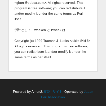
<gbarr@pobox.com>. All rights reserved. This
program is free software; you can redistribute it
and/or modify it under the same terms as Perl
itself.
例外として、weaken と isweak は:
Copyright (c) 1999 Tuomas J. Lukka <lukka@iki.fi>.
All rights reserved. This program is free software;
you can redistribute it and/or modify it under the
same terms as perl itself.
Powered by Amon2,
翻訳
,
サイト
. Operated by
Japan
Perl Association