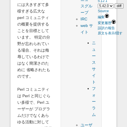
5.12.1
には大きすぎて多
スグル
様すぎる広大な
Source
ープ
perl コミュニティ
編集
IRC
変更履歴
の概要を提供する
web サ
誤訳の報告
ことを目標として
イト
原文を表示/隠す
います。 特定の分
ニ
野が忘れられてい
ュ
る場合、それは侮
ー
辱しているわけで
ス
はなく簡潔さのた
サ
めに 省略されたも
イ
のです。
ト
フ
Perl コミュニティ
ォ
は Perl と同じぐら
ー
い多様で、Perl ユ
ラ
ーザーが プログラ
ム
ムだけでなくあら
ゆる活動に対して
ユーザ