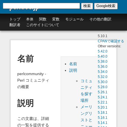
perldoc.jp
検索
Google検索
トップ
本体
関数
変数
モジュール
その他の翻訳
翻訳者
このサイトについて
5.10.1
CPANで確認する
Other versions:
5.42.0
名前
5.40.0
5.38.0
名前
5.36.0
説明
5.34.0
perlcommunity -
5.32.0
Perl コミュニティ
コミュ
5.30.0
の概要
ニティ
5.28.0
5.26.1
を探す
5.24.1
場所
説明
5.22.1
メーリ
5.20.1
5.18.1
ングリ
5.16.1
この文書は、詳細
ストと
5.14.1
の一覧を提供する
ニュー