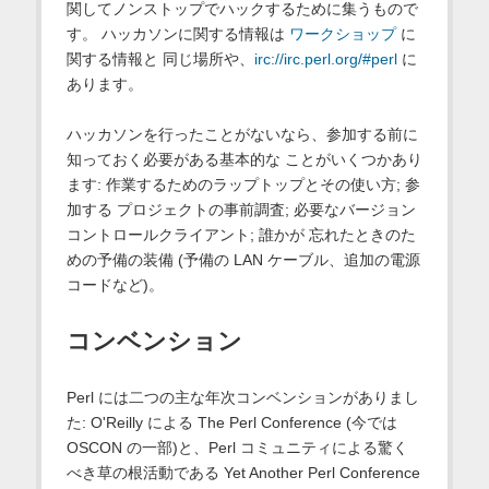
関してノンストップでハックするために集うもので
す。 ハッカソンに関する情報は
ワークショップ
に
関する情報と 同じ場所や、
irc://irc.perl.org/#perl
に
あります。
ハッカソンを行ったことがないなら、参加する前に
知っておく必要がある基本的な ことがいくつかあり
ます: 作業するためのラップトップとその使い方; 参
加する プロジェクトの事前調査; 必要なバージョン
コントロールクライアント; 誰かが 忘れたときのた
めの予備の装備 (予備の LAN ケーブル、追加の電源
コードなど)。
コンベンション
Perl には二つの主な年次コンベンションがありまし
た: O'Reilly による The Perl Conference (今では
OSCON の一部)と、Perl コミュニティによる驚く
べき草の根活動である Yet Another Perl Conference