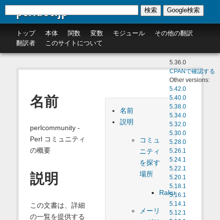
perldoc.jp
検索
Google検索
トップ
本体
関数
変数
モジュール
その他の翻訳
翻訳者
このサイトについて
5.36.0
CPANで確認する
Other versions:
5.42.0
名前
5.40.0
5.38.0
名前
5.34.0
説明
5.32.0
perlcommunity -
5.30.0
Perl コミュニティ
コミュ
5.28.0
の概要
ニティ
5.26.1
5.24.1
を探す
5.22.1
場所
説明
5.20.1
5.18.1
Raku
5.16.1
5.14.1
この文書は、詳細
メーリ
5.12.1
の一覧を提供する