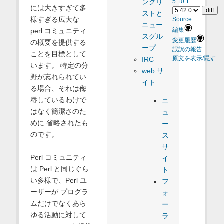
ングリ
5.10.1
には大きすぎて多
ストと
様すぎる広大な
Source
ニュー
perl コミュニティ
編集
スグル
変更履歴
の概要を提供する
ープ
誤訳の報告
ことを目標として
原文を表示/隠す
IRC
います。 特定の分
web サ
野が忘れられてい
イト
る場合、それは侮
辱しているわけで
ニ
はなく簡潔さのた
ュ
めに 省略されたも
ー
のです。
ス
サ
Perl コミュニティ
イ
は Perl と同じぐら
ト
い多様で、Perl ユ
フ
ーザーが プログラ
ォ
ムだけでなくあら
ー
ゆる活動に対して
ラ