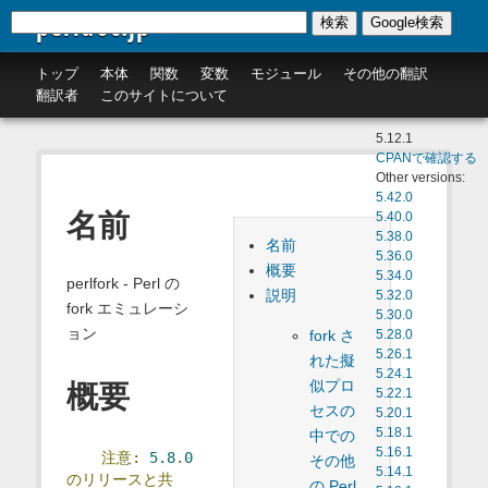
perldoc.jp
検索
Google検索
トップ
本体
関数
変数
モジュール
その他の翻訳
翻訳者
このサイトについて
5.12.1
CPANで確認する
Other versions:
5.42.0
名前
5.40.0
5.38.0
名前
5.36.0
概要
5.34.0
perlfork - Perl の
説明
5.32.0
fork エミュレーシ
5.30.0
ョン
fork さ
5.28.0
5.26.1
れた擬
5.24.1
似プロ
概要
5.22.1
セスの
5.20.1
5.18.1
中での
5.16.1
注意:
5.8
.
0
その他
5.14.1
のリリースと共
の Perl