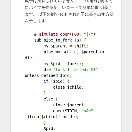
成子は実装されていません。 この制限は明示的
にパイプを作る新しいコードで簡単に取り除け
ます。 以下の例で fork された子に書き出す方法
を示します:
# simulate open(FOO, "|-")
sub
 pipe_to_fork 
(
$
)
{
my
 $parent 
=
 shift
;
        pipe 
my
 $child
,
 $parent or 
die
;
my
 $pid 
=
 fork
();
die
"fork() failed: $!"
unless
 defined $pid
;
if
(
$pid
)
{
            close $child
;
}
        else 
{
            close $parent
;
            open
(
STDIN
,
"<&="
.
fileno
(
$child
))
 or 
die
;
}
        $pid
;