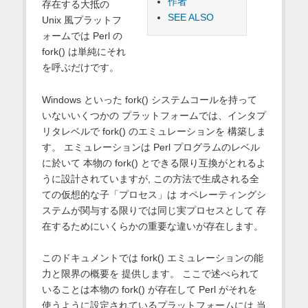
作者
存在する大抵の
SEE ALSO
Unix 風プラットフ
ォームでは Perl の
fork() は単純にそれ
を呼ぶだけです。
Windows といった fork() システムコールを持って
いないいくつかの プラットフォームでは、インタプ
リタレベルで fork() のエミュレーションを 構築しま
す。 エミュレーションは Perl プログラムのレベル
に於いて 本物の fork() とできる限り互換がとれるよ
うに設計されていますが, この方法で生成される全
ての仮想的な子「プロセス」は オペレーティングシ
ステムが関与する限りでは同じ実プロセスとして 存
在するためにいくらかの重要な違いが存在します。
このドキュメントでは fork() エミュレーションの能
力と限界の概要を 提供します。 ここで述べられて
いることは本物の fork() が存在して Perl がそれを
使うように設定されているプラットフォームには 当