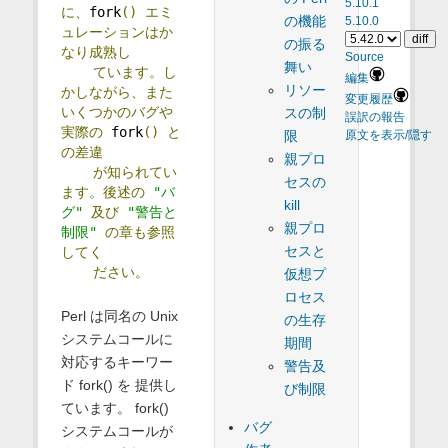
5.10.1
に、
fork
()
エミ
の機能
5.10.0
ュレーションはか
の振る
なり成熟し
Source
舞い
ています。し
編集
リソー
かしながら、また
変更履歴
いくつかのバグや
スの制
誤訳の報告
実際の
 fork
()
と
限
原文を表示/隠す
の差違
親プロ
が知られてい
セスの
ます。後述の
"バ
kill
グ"
及び
"警告と
親プロ
制限"
の章も参照
セスと
してく
ださい。
仮想プ
ロセス
Perl は同名の Unix
の生存
システムコールに
期間
対応するキーワー
警告及
ド fork() を 提供し
び制限
ています。 fork()
バグ
システムコールが