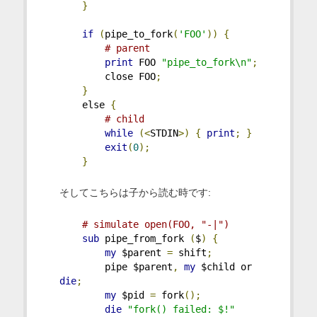
}
if
(
pipe_to_fork
(
'FOO'
))
{
# parent
print
 FOO 
"pipe_to_fork\n"
;
        close FOO
;
}
    else 
{
# child
while
(<
STDIN
>)
{
print
;
}
exit
(
0
);
}
そしてこちらは子から読む時です:
# simulate open(FOO, "-|")
sub
 pipe_from_fork 
(
$
)
{
my
 $parent 
=
 shift
;
        pipe $parent
,
my
 $child or 
die
;
my
 $pid 
=
 fork
();
die
"fork() failed: $!"