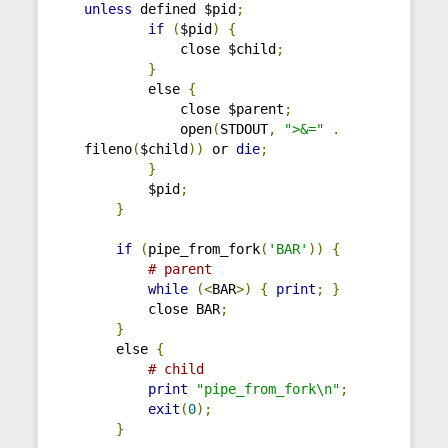
unless
 defined $pid
;
if
(
$pid
)
{
            close $child
;
}
        else 
{
            close $parent
;
            open
(
STDOUT
,
">&="
.
fileno
(
$child
))
 or 
die
;
}
        $pid
;
}
if
(
pipe_from_fork
(
'BAR'
))
{
# parent
while
(<
BAR
>)
{
print
;
}
        close BAR
;
}
    else 
{
# child
print
"pipe_from_fork\n"
;
exit
(
0
);
}