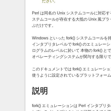
ださい。
Perl は同名の Unix システムコールに対応するキ
ステムコールが存在する大抵の Unix 風プラット
ぶだけです。
Windows といった fork() システム
インタプリタレベルで fork() のエミュレー
ログラムのレベルに於いて 本物の fork(
オペレーティングシステムが関与する限りで
このドキュメントでは fork() エミュレーシ
使うように設定されているプラットフォーム
説明
fork() エミュレーションは Perl イン