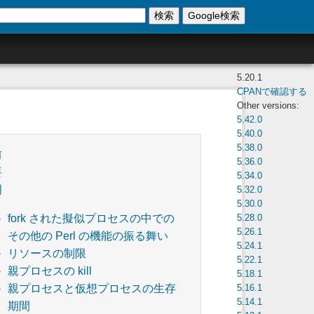
検索
Google検索
5.20.1
CPANで確認する
Other versions:
5.42.0
5.40.0
5.38.0
前
5.36.0
要
5.34.0
明
5.32.0
5.30.0
5.28.0
fork された擬似プロセスの中での
5.26.1
その他の Perl の機能の振る舞い
5.24.1
リソースの制限
5.22.1
親プロセスの kill
5.18.1
5.16.1
親プロセスと仮想プロセスの生存
5.14.1
期間