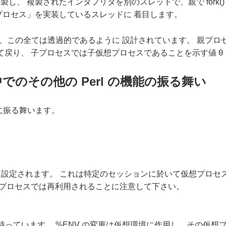
し、 複製されたインタプリタを別のスレッドで、親で fork(
プロセス」を実装しているスレッドに 着目します。
にとって、この全ては透過的であるように 設計されています。 親プロセス
0
って戻り、 子プロセスでは子仮想プロセスであることを示す値
中でのその他の Perl の機能の振る舞い
然に振る舞います。
 に設定されます。 これは特定のセッションに於いて仮想プロセ
た 仮想プロセスでは再利用されることに注意して下さい。
っています。 %ENV の変更は仮想環境に作用し、その仮想