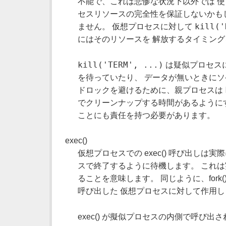
不能で、これは悲惨な状況下以外では 使
セスリソースの完全性を保証しないかもし
kill('
ません。 仮想プロセスに対して
にはそのリソースを 解放するタイミン
kill('TERM', ...)
は疑似プロセスに
を待っていたり、 データが無いときにソケ
ドロックを避けるために、親プロセスは
でクリーンナップする時間があるようにするた
ことにも責任を持つ必要があります。
exec()
仮想プロセスでの exec() 呼び出し
スで終了するように待機します。 これは実行し
ることを意味します。 同じように、fork(
呼び出した 仮想プロセスに対して作用し
exec() が擬似プロセスの内側で呼び