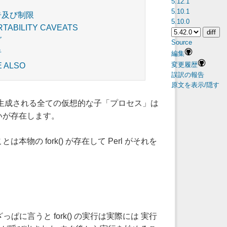
5.12.1
5.10.1
告及び制限
5.10.0
RTABILITY CAVEATS
グ
Source
者
編集
変更履歴
E ALSO
誤訳の報告
原文を表示/隠す
法で生成される全ての仮想的な子「プロセス」は
いが存在します。
の fork() が存在して Perl がそれを
ぱに言うと fork() の実行は実際には 実行