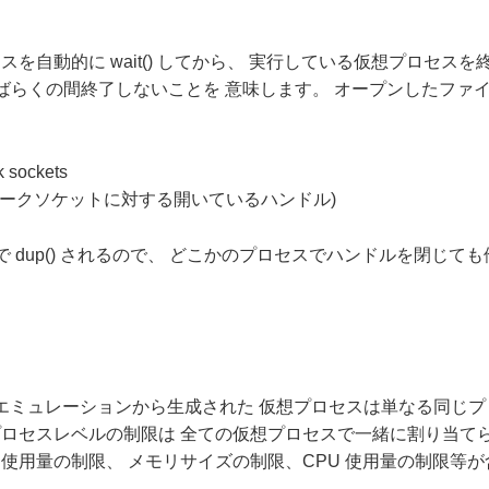
ロセスを自動的に wait() してから、 実行している仮想プロセ
ばらくの間終了しないことを 意味します。 オープンしたファ
k sockets
ークソケットに対する開いているハンドル)
 dup() されるので、 どこかのプロセスでハンドルを閉じて
() エミュレーションから生成された 仮想プロセスは単なる同じ
ロセスレベルの制限は 全ての仮想プロセスで一緒に割り当てら
使用量の制限、 メモリサイズの制限、CPU 使用量の制限等が