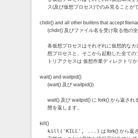
ス(及び仮想プロセス)でのみ見ることが
chdir() and all other builtins that accept filen
(chdir() 及びファイル名を受け取る他
各仮想プロセスはそれぞれに仮想的なカレント
想プロセスと、そこから起動した全てのプ
トリアクセスは 仮想作業ディレクトリ
wait() and waitpid()
(wait() 及び waitpid())
wait() 及び waitpid() に fo
態を返します。
kill()
kill('KILL', ...)
は fork() 