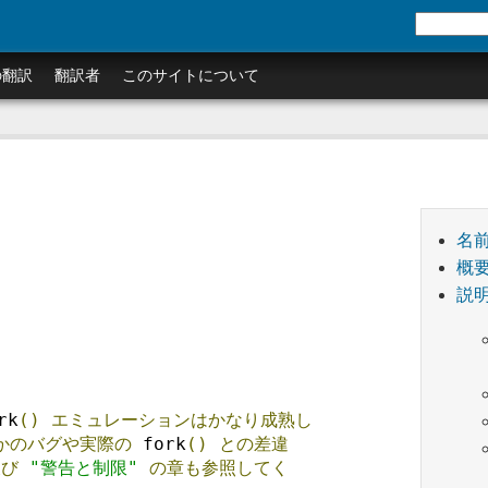
の翻訳
翻訳者
このサイトについて
名
概
説
rk
()
エミュレーションはかなり成熟し
かのバグや実際の
 fork
()
との差違
及び
"警告と制限"
の章も参照してく