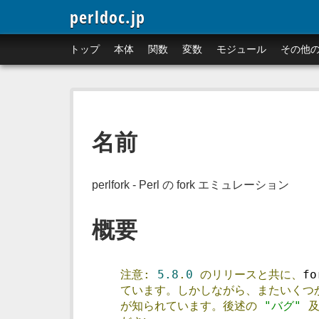
perldoc.jp
トップ
本体
関数
変数
モジュール
その他
名前
perlfork - Perl の fork エミュレーション
概要
注意:
5.8
.
0
のリリースと共に、
fo
ています。しかしながら、またいくつ
が知られています。後述の
"バグ"