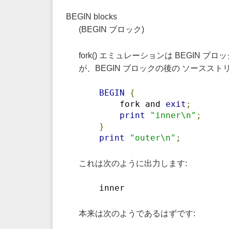
BEGIN blocks
(BEGIN ブロック)
fork() エミュレーションは BEGIN
が、BEGIN ブロックの後の ソースス
BEGIN
{
        fork and 
exit
;
print
"inner\n"
;
}
print
"outer\n"
;
これは次のように出力します:
    inner
本来は次のようであるはずです: