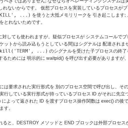
うべきではありません; なぜならオペレーティングシステムは
れないからです。 仮想プロセスを実装しているプロセスがブロッ
KILL', ...)
を使うと大抵メモリリークを 引き起こします;
グをとれないためです。
対しても使われますが、疑似プロセスが システムコールでブ
ットから読み込もうとしている間)はシグナルは 配達されません。 
kill('TERM', ...)
のシグナルを受けた子プロセスの終了を
めには 明示的に waitpid() を呼び出す必要がありますが、
は実際には要求された実行形式を 別のプロセス空間で呼び出し、
ている実行形式が持っているプロセス ID がそれに先立つ Perl 
) によって返された ID を渡すプロセス操作関数は exec() の後
ます。
出されると、DESTROY メソッドと END ブロックは外部プ