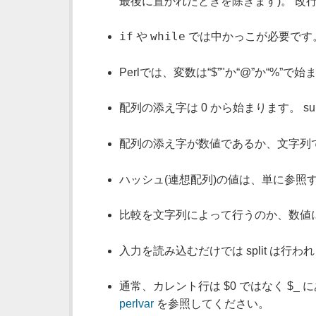
最後に置かれたときを除きます)。 改
if
while
や
では中かっこが必要です
Perlでは、変数は“$”"か“@”か“%”で
配列の添え字は 0 から始まります。 subs
配列の添え字が数値であるか、文字列
ハッシュ(連想配列)の値は、単に参照
比較を文字列によって行うのか、数値
入力を読み込むだけでは split は行われま
通常、カレント行は $0 ではなく $
perlvar
を参照してください。