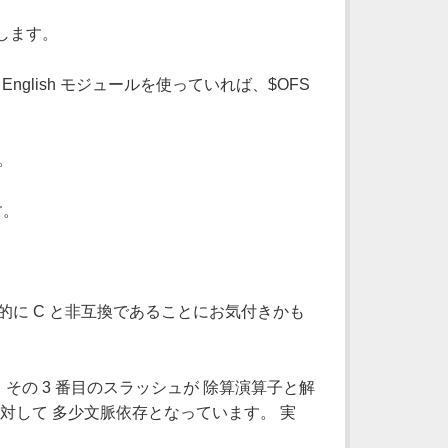
します。
lish モジュールを使っていれば、$OFS
。
す。
的に C と非互換であることにお気付きかも
その 3 番目のスラッシュが 除算演算子と解
算子に対して 多少文脈依存となっています。 実