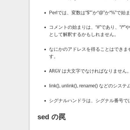
Perlでは、変数は“$”"か“@”か“%”で
コメントの始まりは、“#”であり、“/*”
として解釈するかもしれません。
なにかのアドレスを得ることはできませ
す。
ARGV
は大文字でなければなりません
link(), unlink(), rename(
シグナルハンドラは、シグナル番号ではな
sed の罠