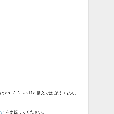
do { } while
らは
構文では
使えません
。
syn
を参照してください。