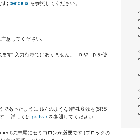
です;
perldelta
を参照してください。
注意してください:
-n
-p
されます; 入力行毎ではありません。
や
を使
$/
うであったように (
のような)特殊変数を($RS
す。 詳しくは
perlvar
を参照してください。
tatement)の末尾にセミコロンが必要です (ブロックの