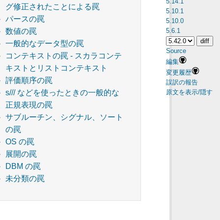
5.14.1
グ修正されたことによる罠
5.10.1
パースの罠
5.10.0
5.6.1
数値の罠
一般的なデータ型の罠
Source
コンテキストの罠 - スカラコンテ
編集
キストとリストコンテキスト
変更履歴
評価順序の罠
誤訳の報告
原文を表示/隠す
s/// などを使ったときの一般的な
正規表現の罠
サブルーチン、シグナル、ソート
の罠
OS の罠
展開の罠
DBM の罠
未分類の罠