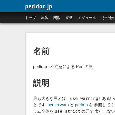
perldoc.jp
トップ
本体
関数
変数
モジュール
その他
名前
perltrap - 不注意による Perl の罠
説明
use warnings
最も大きな罠とは、
あるい
とです;
perllexwarn
と
perlrun
を 参照して
use strict
ラム全体を
の元で 実行しな