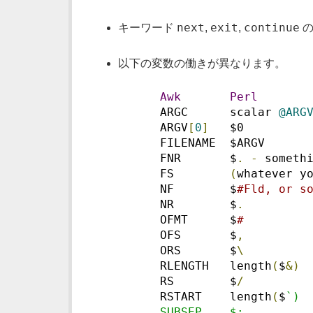
next
exit
continue
キーワード
,
,
の
以下の変数の働きが異なります。
Awk
Perl
      ARGC      scalar 
@ARG
      ARGV
[
0
]
   $0
      FILENAME  $ARGV
      FNR       $
.
-
 someth
      FS        
(
whatever y
      NF        $
#Fld, or s
      NR        $
.
      OFMT      $
#
      OFS       $
,
      ORS       $
\
      RLENGTH   length
(
$
&)
      RS        $
/
      RSTART    length
(
$
`)
      SUBSEP    $;