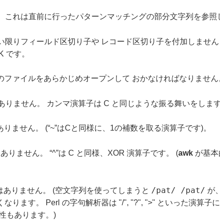
。 これは直前に行ったパターンマッチングの部分文字列を参照
限りフィールド区切り子や レコード区切り子を付加しません Eng
K です。
のファイルをあらかじめオープンして おかなければなりません
はありません。 カンマ演算子は C と同じような振る舞いをしま
はありません。 (“~”はCと同様に、1の補数を取る演算子です)。
ありません。 “^”は C と同様、XOR 演算子です。 (
awk
が基本
/pat/ /pat/
はありません。 (空文字列を使ってしまうと
が、
す。 Perl の字句解析器は "/", "?", ">" といった演
能性もあります。)