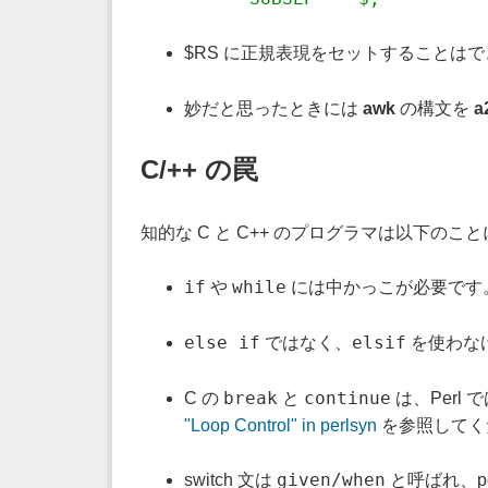
$RS に正規表現をセットすることはで
妙だと思ったときには
awk
の構文を
a
C/++ の罠
知的な C と C++ のプログラマは以下のこ
if
while
や
には中かっこが必要です
else if
elsif
ではなく、
を使わな
break
continue
C の
と
は、Perl
"Loop Control" in perlsyn
を参照してく
given/when
switch 文は
と呼ばれ、pe