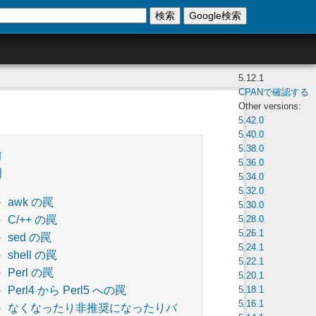
検索
Google検索
5.12.1
CPANで確認する
Other versions:
5.42.0
5.40.0
5.38.0
前
5.36.0
明
5.34.0
5.32.0
awk の罠
5.30.0
5.28.0
C/++ の罠
5.26.1
sed の罠
5.24.1
shell の罠
5.22.1
Perl の罠
5.20.1
5.18.1
Perl4 から Perl5 への罠
5.16.1
なくなったり非推奨になったりバ