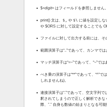
$<
digit
> はフィールドを参照しません
$,
$\
print() 文は、
や
に値を設定しない
や $ORS に対して設定することでも O
ファイルに対して出力する前には、そ
範囲演算子は“..”であって、カンマで
マッチ演算子は“=~”であって、“~”で
べき乗の演算子は“**”であって、“^”では
しれませんね)。
連接演算子は“.”であって、空文字列で
釈されてしまうので正しく解析できなくなりま
際、"." 自身も数値の始まりとなる可