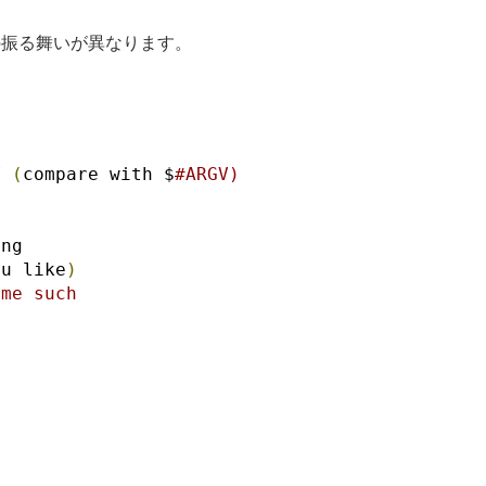
振る舞いが異なります。
V
(
compare with $
#ARGV)
ing
ou like
)
ome such