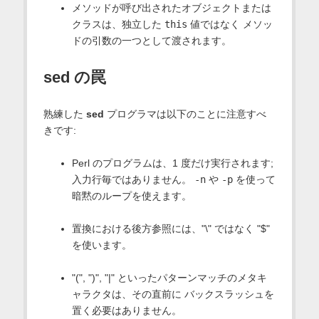
メソッドが呼び出されたオブジェクトまたは
クラスは、独立した
this
値ではなく メソッ
ドの引数の一つとして渡されます。
sed の罠
熟練した
sed
プログラマは以下のことに注意すべ
きです:
Perl のプログラムは、1 度だけ実行されます;
入力行毎ではありません。
-n
や
-p
を使って
暗黙のループを使えます。
置換における後方参照には、"\" ではなく "$"
を使います。
"(", ")", "|" といったパターンマッチのメタキ
ャラクタは、その直前に バックスラッシュを
置く必要はありません。