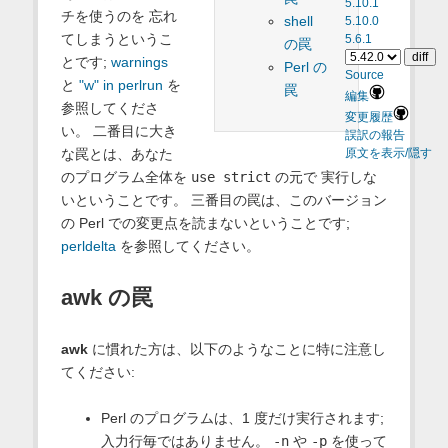
5.10.1
チを使うのを 忘れ
shell
5.10.0
てしまうというこ
5.6.1
の罠
とです;
warnings
Perl の
Source
と
"w" in perlrun
を
罠
編集
参照してくださ
変更履歴
い。 二番目に大き
誤訳の報告
な罠とは、あなた
原文を表示/隠す
のプログラム全体を
use strict
の元で 実行しな
いということです。 三番目の罠は、このバージョン
の Perl での変更点を読まないということです;
perldelta
を参照してください。
awk の罠
awk
に慣れた方は、以下のようなことに特に注意し
てください:
Perl のプログラムは、1 度だけ実行されます;
入力行毎ではありません。
-n
や
-p
を使って