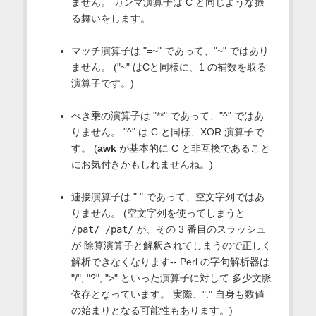
ません。 カンマ演算子は C と同じような振
る舞いをします。
マッチ演算子は "=~" であって、"~" ではあり
ません。 ("~" はCと同様に、1 の補数を取る
演算子です。)
べき乗の演算子は "**" であって、"^" ではあ
りません。 "^" は C と同様、XOR 演算子で
す。 (
awk
が基本的に C と非互換であること
にお気付きかもしれませんね。)
連接演算子は "." であって、空文字列ではあ
りません。 (空文字列を使ってしまうと
/pat/ /pat/
が、その 3 番目のスラッシュ
が 除算演算子と解釈されてしまうので正しく
解析できなくなります-- Perl の字句解析器は
"/", "?", ">" といった演算子に対して 多少文脈
依存となっています。 実際、"." 自身も数値
の始まりとなる可能性もあります。)