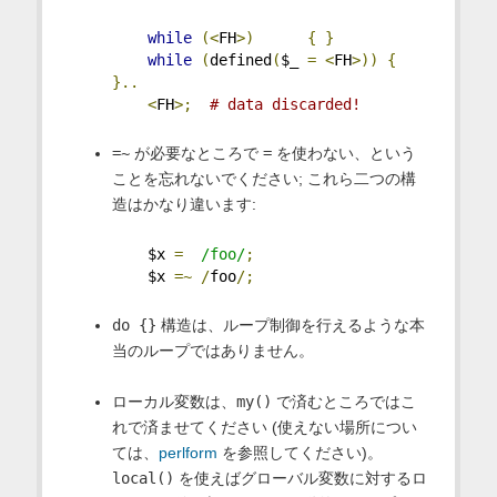
while
(<
FH
>)
{
}
while
(
defined
(
$_ 
=
<
FH
>))
{
}..
<
FH
>;
# data discarded!
=~
が必要なところで
=
を使わない、という
ことを忘れないでください; これら二つの構
造はかなり違います:
    $x 
=
/foo/
;
    $x 
=~
/
foo
/;
do {}
構造は、ループ制御を行えるような本
当のループではありません。
ローカル変数は、
my()
で済むところではこ
れで済ませてください (使えない場所につい
ては、
perlform
を参照してください)。
local()
を使えばグローバル変数に対するロ