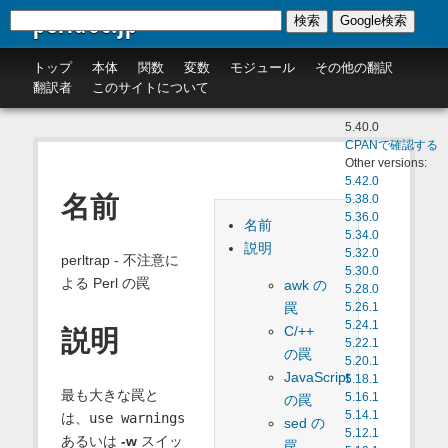
perldoc.jp
検索
Google検索
トップ
本体
関数
変数
モジュール
その他の翻訳
翻訳者
このサイトについて
5.40.0
CPANで確認する
Other versions:
5.42.0
名前
5.38.0
5.36.0
名前
5.34.0
説明
5.32.0
perltrap - 不注意に
5.30.0
よる Perl の罠
awk の
5.28.0
罠
5.26.1
5.24.1
C/++
説明
5.22.1
の罠
5.20.1
JavaScript
5.18.1
最も大きな罠と
5.16.1
の罠
5.14.1
は、
use warnings
sed の
5.12.1
あるいは
-w
スイッ
罠