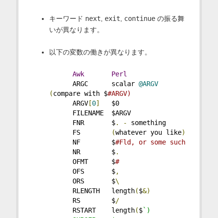
キーワード
next
,
exit
,
continue
の振る舞
いが異なります。
以下の変数の働きが異なります。
Awk
Perl
      ARGC      scalar 
@ARGV
(
compare with $
#ARGV)
      ARGV
[
0
]
   $0
      FILENAME  $ARGV
      FNR       $
.
-
 something
      FS        
(
whatever you like
)
      NF        $
#Fld, or some such
      NR        $
.
      OFMT      $
#
      OFS       $
,
      ORS       $
\
      RLENGTH   length
(
$
&)
      RS        $
/
      RSTART    length
(
$
`)