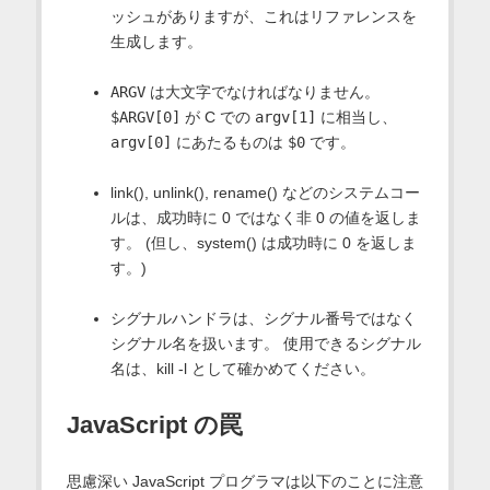
ッシュがありますが、これはリファレンスを
生成します。
ARGV
は大文字でなければなりません。
$ARGV[0]
が C での
argv[1]
に相当し、
argv[0]
にあたるものは
$0
です。
link(), unlink(), rename() などのシステムコー
ルは、成功時に 0 ではなく非 0 の値を返しま
す。 (但し、system() は成功時に 0 を返しま
す。)
シグナルハンドラは、シグナル番号ではなく
シグナル名を扱います。 使用できるシグナル
名は、kill -l として確かめてください。
JavaScript の罠
思慮深い JavaScript プログラマは以下のことに注意