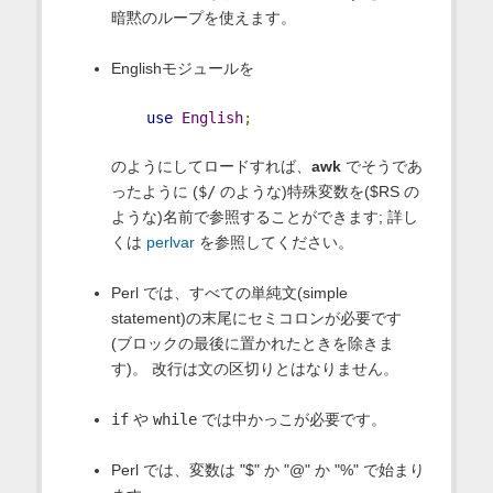
暗黙のループを使えます。
Englishモジュールを
use
English
;
のようにしてロードすれば、
awk
でそうであ
ったように (
$/
のような)特殊変数を($RS の
ような)名前で参照することができます; 詳し
くは
perlvar
を参照してください。
Perl では、すべての単純文(simple
statement)の末尾にセミコロンが必要です
(ブロックの最後に置かれたときを除きま
す)。 改行は文の区切りとはなりません。
if
や
while
では中かっこが必要です。
Perl では、変数は "$" か "@" か "%" で始まり