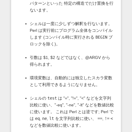
パターンといった 特定の構造でだけ置換を行
ないます。
シェルは一度に少しずつ解釈を行ないます。
Perl は実行前にプログラム全体をコンパイル
します (コンパイル時に実行される
BEGIN
ブ
ロックを除く)。
引数は $1, $2 などではなく、@ARGV から
得られます。
環境変数は、自動的には独立したスカラ変数
として利用できるようになりません。
シェルの
test
は "=", "!=", "<" などを文字列
比較に使い、"-eq", "-ne", "-lt" などを数値比較
に使います。 これは Perl とは逆です; Perl で
は
eq
,
ne
,
lt
を文字列比較に使い、
==
,
!=
<
などを数値比較に使います。