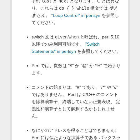
ぞれ
last
と
next
となります。 C とは異な
り、これらは
do { } while
構文では
使え
ません
。
"Loop Control" in perlsyn
を参照し
てください。
switch 文は
given
/
when
と呼ばれ、perl 5.10
以降でのみ利用可能です。
"Switch
Statements" in perlsyn
を参照してください。
Perl では、変数は "$" か "@" か "%" で始まり
ます。
コメントの始まりは、"#" であり、"/*" や "//"
ではありません。 Perl は C/C++ のコメント
を除算演算子、終端していない正規表現、 定
義性和演算子として解釈するかもしれませ
ん。
なにかのアドレスを得ることはできません;
Perl には似たような演算子である バックスラ