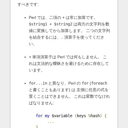
すべきです:
Perl では、二項の
+
は常に加算です。
$string1 + $string2
は両方の文字列を数
値に変換してから加算します。 二つの文字列
を結合するには、
.
演算子を使ってくださ
い。
+
単項演算子は Perl では何もしません。 こ
れは文法的な曖昧さを避けるために存在して
います。
for...in
と異なり、Perl の
for
(
foreach
と書くこともあります) は 左側に任意の式を
置くことはできません。 これは変数でなけれ
ばなりません:
for
my
 $variable 
(
keys 
%
hash
)
{
...
}