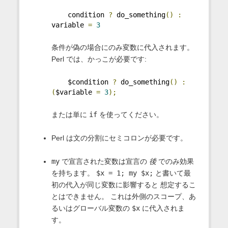
    condition 
?
 do_something
()
:
variable 
=
3
条件が偽の場合にのみ変数に代入されます。
Perl では、かっこが必要です:
    $condition 
?
 do_something
()
:
(
$variable 
=
3
);
または単に
if
を使ってください。
Perl は文の分割にセミコロンが必要です。
my
で宣言された変数は宣言の
後
でのみ効果
を持ちます。
$x = 1; my $x;
と書いて最
初の代入が同じ変数に影響すると 想定するこ
とはできません。 これは外側のスコープ、あ
るいはグローバル変数の
$x
に代入されま
す。