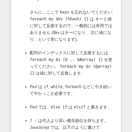
さらに、ここで
keys
を忘れないでください;
foreach my $kv (%hash) {}
は キーと値
に対して反復するので、一般的には有用では
ありません ($kv はキーになり、 次に値にな
り、という形になります)。
配列のインデックスに対して反復するには、
foreach my $i (0 .. $#array) {}
を使
ってください。
foreach my $v (@array)
{}
は値に対して反復します。
Perl は
if
,
while
,
foreach
などに引き続い
て中かっこが必要です。
Perl では、
else if
は
elsif
と書きます。
? :
は代入より高い優先順位を持ちます。
JavaScript では、以下のように書けて: