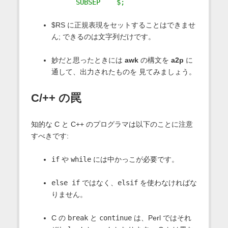
      SUBSEP    $;
$RS に正規表現をセットすることはできませ
ん; できるのは文字列だけです。
妙だと思ったときには
awk
の構文を
a2p
に
通して、出力されたものを 見てみましょう。
C/++ の罠
知的な C と C++ のプログラマは以下のことに注意
すべきです:
if
や
while
には中かっこが必要です。
else if
ではなく、
elsif
を使わなければな
りません。
C の
break
と
continue
は、Perl ではそれ