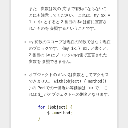
また、変数は次の
文
まで有効にならないこ
とにも注意してください。 これは、
my $x =
1 + $x
とすると 2 番目の $x は前に宣言さ
れたものを 参照するということです。
my
変数のスコープは現在の関数ではなく現在
のブロックです。
{my $x;} $x;
と書くと、
2 番目の
$x
はブロックの内側で宣言された
変数を 参照できません。
オブジェクトのメンバは変数としてアクセス
できません。
with(object) { method()
}
の Perl での一番近い等価物は
for
で、 こ
れは
$_
がオブジェクトへの別名となります:
for
(
$object
)
{
        $_
->
method
;
}