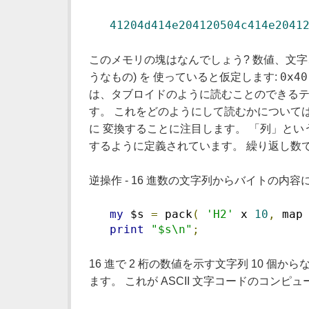
41204d414e204120504c414e2041
このメモリの塊はなんでしょう? 数値、文字、
0x40
うなもの) を 使っていると仮定します:
は、タブロイドのように読むことのできるテキス
す。 これをどのようにして読むかについて
に 変換することに注目します。 「列」と
するように定義されています。 繰り返し数
逆操作 - 16 進数の文字列からバイトの内容に 
my
 $s 
=
 pack
(
'H2'
 x 
10
,
 map
print
"$s\n"
;
16 進で 2 桁の数値を示す文字列 10 個か
ます。 これが ASCII 文字コードのコンピ