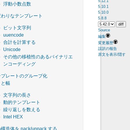
5.12.1
浮動小数点数
5.10.1
5.10.0
変わりなテンプレート
5.8.8
ビット文字列
Source
uuencode
編集
合計を計算する
変更履歴
誤訳の報告
Unicode
原文を表示/隠す
その他の移植性のあるバイナリエ
ンコーディング
ンプレートのグループ化
さと幅
文字列の長さ
動的テンプレート
繰り返しを数える
Intel HEX
の構造体を pack/unpack する