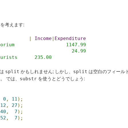
る
を考えます:
|
Income
|
Expenditure
porium                  1147.99
                          24.99
ourists      235.00
split
split
のは
かもしれません; しかし、
は空白のフィールド
substr
。 では、
を使うとどうでしょう:
0
,
11
);
12
,
27
);
40
,
7
);
52
,
7
);