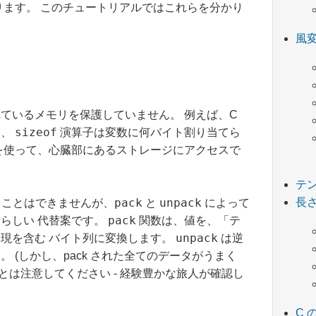
ります。 このチュートリアルではこれらを分かり
風
ているメモリを保護していません。 例えば、C
sizeof
し、
演算子は変数に何バイト割り当てら
を使って、心臓部にあるストレージにアクセスで
テ
長
pack
unpack
することはできませんが、
と
によって
pack
らしい 代替案です。
関数は、値を、「テ
unpack
現を含む バイト列に変換します。
は逆
 (しかし、pack された全てのデータがうまく
ことは注意してください - 経験豊かな旅人が確認し
C 