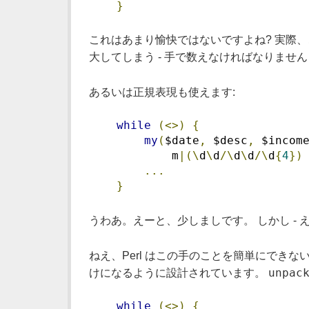
}
これはあまり愉快ではないですよね? 実際、
大してしまう - 手で数えなければなりませ
あるいは正規表現も使えます:
while
(<>)
{
my
(
$date
,
 $desc
,
 $incom
            m
|(\
d
\
d
/\
d
\
d
/\
d
{
4
})
...
}
うわあ。えーと、少しましです。 しかし -
ねえ、Perl はこの手のことを簡単にでき
unpac
けになるように設計されています。
while
(<>)
{