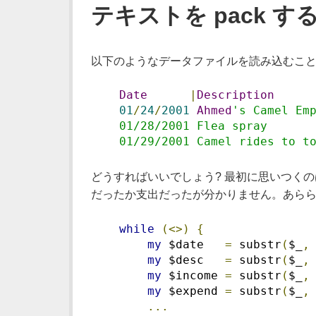
テキストを pack す
以下のようなデータファイルを読み込むこと
Date
|
Description
01
/
24
/
2001
Ahmed
's Camel Em
    01/28/2001 Flea spray      
    01/29/2001 Camel rides to t
どうすればいいでしょう? 最初に思いつく
だったか支出だったが分かりません。あらら
while
(<>)
{
my
 $date   
=
 substr
(
$_
,
my
 $desc   
=
 substr
(
$_
,
my
 $income 
=
 substr
(
$_
,
my
 $expend 
=
 substr
(
$_
,
...