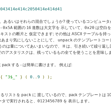
2043414e414c2050414e414d41
あるいはそれらの混合でしょうか? 使っているコンピュータが A
0x5A
0x20
-
範囲の 16 進数は大文字を 示していて、
は空白を
トの断片と 仮定できます; その他は ASCII テーブルを持っ
unpack
はあまり気にしないことにして、
のテンプレートコー
H
いうのは量についてあいまいなので、
は、引き続いて繰り返し回数
でのアスタリスクは、残っているもの全てを使うことを意味し
pack する - は簡単に書けます。 例えば:
 
{
"3$_"
}
(
0.
.
9
)
);
pack
らなるリストを
に 渡しているので、pack テンプレートは 10
0123456789
ュータで実行されると、
を 表示します。