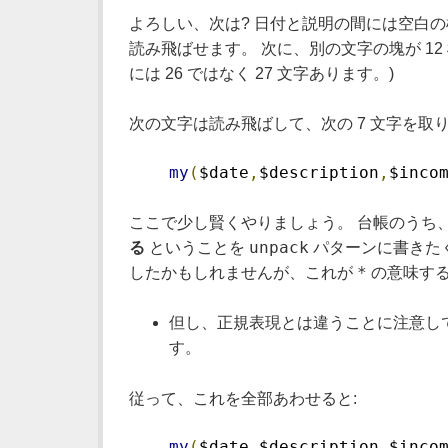
よろしい、次は? 日付と説明の間には空白
読み飛ばせます。 次に、別の文字の塊が 12 
には 26 ではなく 27 文字あります。)
次の文字は読み飛ばして、次の 7 文字を取り
my
(
$date
,
$description
,
$inco
ここで少し賢くやりましょう。 台帳のうち、
unpack
る
ということを
パターンに書きたく
*
したかもしれませんが、これが
の意味する
但し、正規表現とは違うことに注意し
す。
従って、これを全部あわせると:
my
(
$date
,
$description
,
$inco