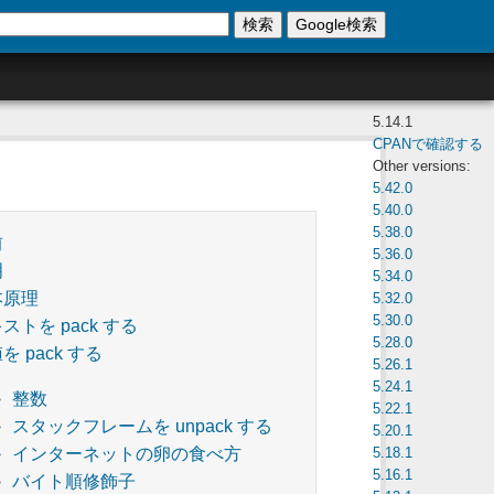
検索
Google検索
5.14.1
CPANで確認する
Other versions:
5.42.0
5.40.0
5.38.0
前
5.36.0
明
5.34.0
本原理
5.32.0
5.30.0
ストを pack する
5.28.0
を pack する
5.26.1
5.24.1
整数
5.22.1
スタックフレームを unpack する
5.20.1
5.18.1
インターネットの卵の食べ方
5.16.1
バイト順修飾子