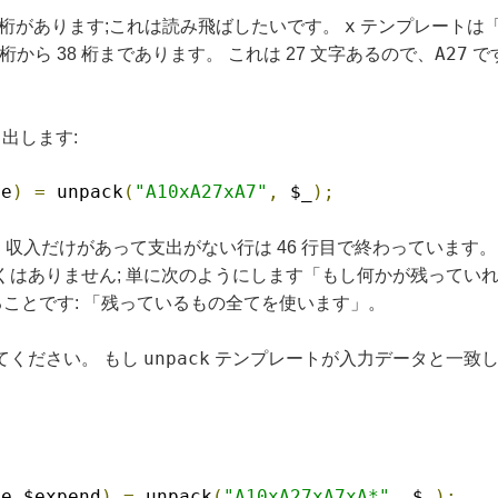
x
の桁があります;これは読み飛ばしたいです。
テンプレートは「
A27
桁から 38 桁まであります。 これは 27 文字あるので、
です
出します:
me
)
=
 unpack
(
"A10xA27xA7"
,
 $_
);
収入だけがあって支出がない行は 46 行目で終わっています。 
はありません; 単に次のようにします「もし何かが残っていれ
ことです: 「残っているもの全てを使います」。
unpack
てください。 もし
テンプレートが入力データと一致しない場
me
,
$expend
)
=
 unpack
(
"A10xA27xA7xA*"
,
 $_
);