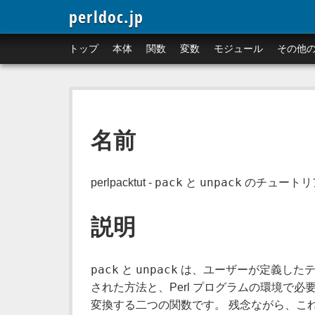
perldoc.jp
トップ
本体
関数
変数
モジュール
その他
名前
pack
unpack
perlpacktut -
と
のチュートリ
説明
pack
unpack
と
は、ユーザーが定義したテン
された方法と、Perl プログラムの環境で
変換する二つの関数です。 残念ながら、これら