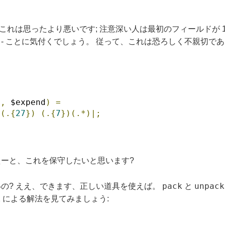
これは思ったより悪いです; 注意深い人は最初のフィールドが 1
ん - ことに気付くでしょう。 従って、これは恐ろしく不親切
e
,
 $expend
)
=
(.{
27
})
(.{
7
})(.*)|;
 えーと、これを保守したいと思います?
pack
unpack
ないの? ええ、できます、正しい道具を使えば。
と
k
による解法を見てみましょう: