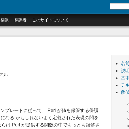
の翻訳
翻訳者
このサイトについて
名
説
アル
基
テキ
数値
プレートに従って、 Perl が値を保管する保護
必要になる かもしれないよく定義された表現の間を
は Perl が提供する関数の中でもっとも誤解さ