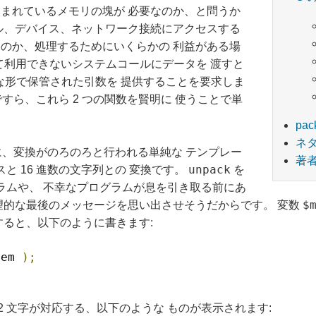
まれているメモリの塊が 必要なのか、と問うか
ル、デバイス、ネットワーク接続にアクセスする
のか、処理するためにいくらかの 利益がある場
して利用できないシステムコールにデータを 渡すと
うな形で保管された引数を 提供することを要求しま
ですら、これら 2 つの関数を賢明に 使うことで単
pa
ネ
ために、変換がのろのろと行われる単純な テンプレー
著
unpack
と 16 進数の文字列との 変換です。
を
ラムや、 不幸なプログラムが息を引き取る前にあ
$
望的な最後のメッセージを思い出させそうだからです。 変数
すると、以下のように書きます:
mem 
);
 2 文字が対応する、以下のような ものが表示されます: