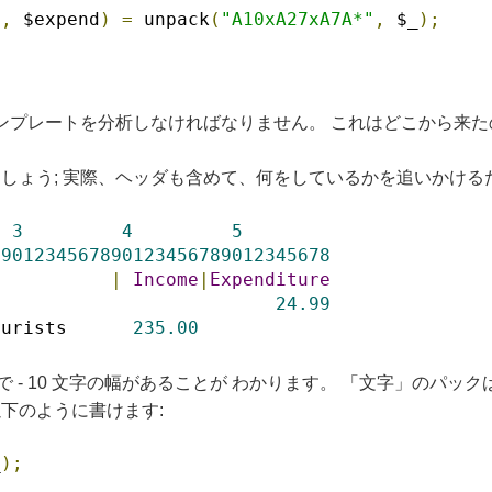
e
,
 $expend
)
=
 unpack
(
"A10xA27xA7A*"
,
 $_
);
テンプレートを分析しなければなりません。 これはどこから来た
しょう; 実際、ヘッダも含めて、何をしているかを追いかける
3
4
5
8901234567890123456789012345678
|
Income
|
Expenditure
                          
24.99
ourists      
235.00
まで - 10 文字の幅があることが わかります。 「文字」のパック
下のように書けます:
_
);