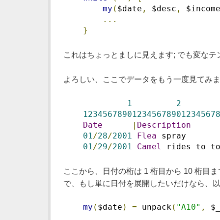
my
(
$date
,
 $desc
,
 $incom
...
}
これはちょっとましに見えます; でも変な
よろしい、ここでデータをもう一度見てみま
1
2
123456789012345678901234567
Date
|
Description
01
/
28
/
2001
Flea
 spray      
01
/
29
/
2001
Camel
 rides to t
ここから、日付の桁は 1 桁目から 10 桁目
で、もし単に日付を展開したいだけなら、以
my
(
$date
)
=
 unpack
(
"A10"
,
 $