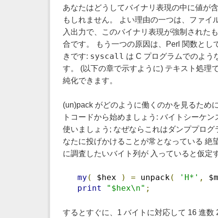
あなたはどうしてバイナリ表現の中に値が含
もしれません。 よい理由の一つは、ファイ
入出力で、このバイナリ表現が強制されたも
合です。 もう一つの原因は、Perl 関数と
syscall
きです:
は C プログラムでのよ
す。 (以下の章で示すように) テキスト処理
純化できます。
(un)pack がどのように働くのかを見る
トコードから始めましょう: バイトシーケンス
使いましょう; なぜならこれはダンププログ
なたに投げかけることが常となっている 絶
に調査したいバイト列が 入っていると仮定
my
(
 $hex 
)
=
 unpack
(
'H*'
,
 $
print
"$hex\n"
;
するとすぐに、1 バイトに対応して 16 進数