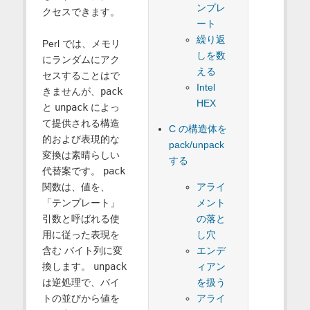
ンプレ
クセスできます。
ート
繰り返
Perl では、メモリ
しを数
にランダムにアク
える
セスすることはで
Intel
きませんが、
pack
HEX
と
unpack
によっ
て提供される構造
C の構造体を
的および表現的な
pack/unpack
変換は素晴らしい
する
代替案です。
pack
アライ
関数は、値を、
メント
「テンプレート」
の落と
引数と呼ばれる使
し穴
用に従った表現を
エンデ
含む バイト列に変
ィアン
換します。
unpack
を扱う
は逆処理で、バイ
アライ
トの並びから値を