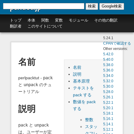
perldoc.jp
検索
Google検索
トップ
本体
関数
変数
モジュール
その他の翻訳
翻訳者
このサイトについて
5.24.1
CPANで確認する
Other versions:
5.42.0
名前
5.40.0
5.38.0
名前
5.36.0
説明
5.34.0
perlpacktut -
pack
基本原理
5.32.0
と
unpack
のチュ
5.30.0
テキストを
ートリアル
5.28.0
pack する
5.26.1
数値を pack
5.22.1
説明
する
5.20.1
5.18.1
5.16.1
整数
5.14.1
pack
と
unpack
スタッ
5.12.1
は、ユーザーが定
クフレ