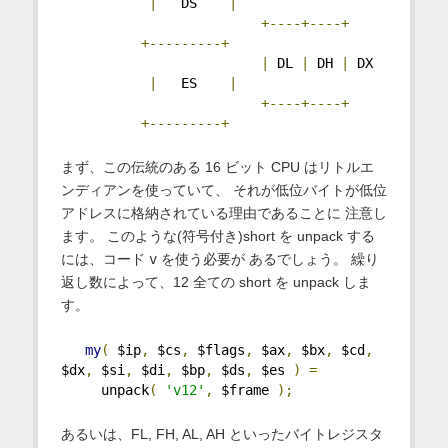
|
   DS    
|
+----+----+
+---------+
|
 DL 
|
 DH 
|
 DX 
|
   ES    
|
+----+----+
+---------+
まず、この伝統のある 16 ビット CPU はリトルエ
ンディアンを使っていて、 それが低位バイトが低位
アドレスに格納されている理由であることに 注意し
ます。 このような(符号付き)short を unpack する
には、コード
v
を使う必要が あるでしょう。 繰り
返し数によって、12 全ての short を unpack しま
す。
my
(
 $ip
,
 $cs
,
 $flags
,
 $ax
,
 $bx
,
 $cd
,
$dx
,
 $si
,
 $di
,
 $bp
,
 $ds
,
 $es 
)
=
     unpack
(
'v12'
,
 $frame 
);
あるいは、FL, FH, AL, AH といったバイトレジスタ