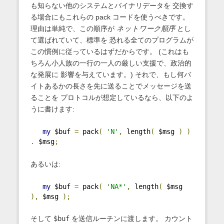
も知らない他のシステムとバイナリデータを 交換す
る場合にもこれらの pack コードを使うべきです。
理由は単純で、この順序が
ネットワーク順序
とし
て選ばれていて、標準を 恐れる全てのプログラムが
この慣例に従っているはずだからです。 (これはも
ちろん小人族の一行の一人の厳しい支援で、政治的
な発展に 影響を与えています。) それで、もし何バ
イトあるかの長さを先に送ることでメッセージを送
ることを プロトコルが想定しているなら、以下のよ
うに書けます:
my
 $buf 
=
 pack
(
'N'
,
 length
(
 $msg 
)
)
.
 $msg
;
あるいは:
my
 $buf 
=
 pack
(
'NA*'
,
 length
(
 $msg 
),
 $msg 
);
そして
$buf
を送信ルーチンに渡します。 カウント