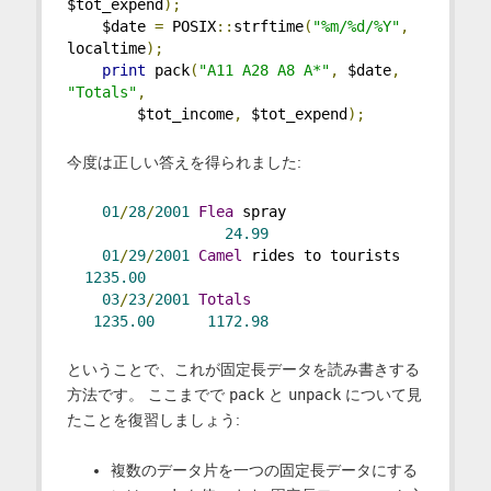
$tot_expend
);
    $date 
=
 POSIX
::
strftime
(
"%m/%d/%Y"
,
localtime
);
print
 pack
(
"A11 A28 A8 A*"
,
 $date
,
"Totals"
,
        $tot_income
,
 $tot_expend
);
今度は正しい答えを得られました:
01
/
28
/
2001
Flea
 spray               
24.99
01
/
29
/
2001
Camel
 rides to tourists   
1235.00
03
/
23
/
2001
Totals
1235.00
1172.98
ということで、これが固定長データを読み書きする
方法です。 ここまでで
pack
と
unpack
について見
たことを復習しましょう:
複数のデータ片を一つの固定長データにする