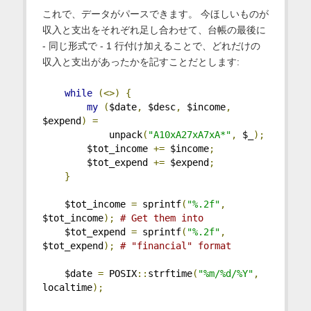
これで、データがパースできます。 今ほしいものが
収入と支出をそれぞれ足し合わせて、台帳の最後に
- 同じ形式で - 1 行付け加えることで、どれだけの
収入と支出があったかを記すことだとします:
while
(<>)
{
my
(
$date
,
 $desc
,
 $income
,
$expend
)
=
            unpack
(
"A10xA27xA7xA*"
,
 $_
);
        $tot_income 
+=
 $income
;
        $tot_expend 
+=
 $expend
;
}
    $tot_income 
=
 sprintf
(
"%.2f"
,
$tot_income
);
# Get them into 
    $tot_expend 
=
 sprintf
(
"%.2f"
,
$tot_expend
);
# "financial" format
    $date 
=
 POSIX
::
strftime
(
"%m/%d/%Y"
,
localtime
);