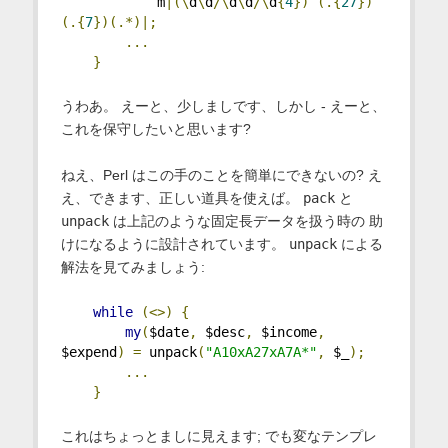
            m
|(\
d
\
d
/\
d
\
d
/\
d
{
4
})
(.{
27
})
(.{
7
})(.*)|;
...
}
うわあ。 えーと、少しましです、しかし - えーと、
これを保守したいと思います?
ねえ、Perl はこの手のことを簡単にできないの? え
え、できます、正しい道具を使えば。
pack
と
unpack
は上記のような固定長データを扱う時の 助
けになるように設計されています。
unpack
による
解法を見てみましょう:
while
(<>)
{
my
(
$date
,
 $desc
,
 $income
,
$expend
)
=
 unpack
(
"A10xA27xA7A*"
,
 $_
);
...
}
これはちょっとましに見えます; でも変なテンプレ