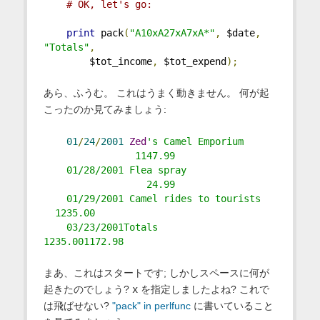
# OK, let's go:
print
 pack
(
"A10xA27xA7xA*"
,
 $date
,
"Totals"
,
        $tot_income
,
 $tot_expend
);
あら、ふうむ。 これはうまく動きません。 何が起
こったのか見てみましょう:
01
/
24
/
2001
Zed
's Camel Emporium     
                1147.99
    01/28/2001 Flea spray               
                  24.99
    01/29/2001 Camel rides to tourists   
  1235.00
    03/23/2001Totals                     
1235.001172.98
まあ、これはスタートです; しかしスペースに何が
起きたのでしょう?
x
を指定しましたよね? これで
は飛ばせない?
"pack" in perlfunc
に書いていること