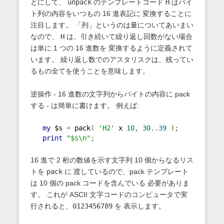
とにして、
unpack
のテンプレートコード
H
はバイ
ト列の内容をいつもの 16 進表記に 変換することに
注目します。 「列」というのは量についてあいまい
なので、
H
は、引き続いて繰り返し回数がない場合
は単に 1 つの 16 進数を 変換するように定義されて
います。 繰り返し数でのアスタリスクは、残ってい
るもの全てを使うことを意味します。
逆操作 - 16 進数の文字列からバイトの内容に pack
する - は簡単に書けます。 例えば:
my
 $s 
=
 pack
(
'H2'
 x 
10
,
30.
.
39
);
print
"$s\n"
;
16 進で 2 桁の数値を示す文字列 10 個からなるリス
トを
pack
に 渡しているので、pack テンプレート
は 10 個の pack コードを含んでいる 必要がありま
す。 これが ASCII 文字コードのコンピュータで実
行されると、
0123456789
を 表示します。