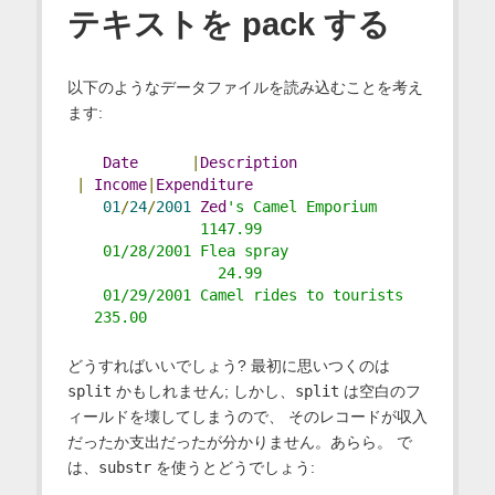
テキストを pack する
以下のようなデータファイルを読み込むことを考え
ます:
Date
|
Description
|
Income
|
Expenditure
01
/
24
/
2001
Zed
's Camel Emporium     
               1147.99
    01/28/2001 Flea spray               
                 24.99
    01/29/2001 Camel rides to tourists   
   235.00
どうすればいいでしょう? 最初に思いつくのは
split
かもしれません; しかし、
split
は空白のフ
ィールドを壊してしまうので、 そのレコードが収入
だったか支出だったが分かりません。あらら。 で
は、
substr
を使うとどうでしょう: