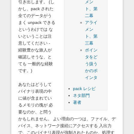
メン
引き出します。 (し
ト、第
かし、pack された
二幕
全てのデータがう
アライ
まく unpack できる
メン
というわけでは な
ト、第
いということは注
三幕
意してください -
ポイン
経験豊かな旅人が
タをど
確認しそうな、と
う扱う
ても 一般的な経験
かのポ
です。)
インタ
あなたはどうして
pack レシピ
バイナリ表現の中
ネタ部門
に値が含まれてい
著者
るメモリの塊が 必
要なのか、と問う
かもしれません。 よい理由の一つは、ファイル、デ
バイス、ネットワーク接続にアクセスする 入出力
で、このバイナリ表現が強制されたものか、処理す