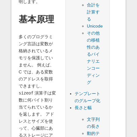
明します。
合計を
計算す
基本原理
る
Unicode
その他
多くのプログラミ
の移植
ング言語は変数が
性のあ
格納されているメ
るバイ
モリを保護してい
ナリエ
ません。 例えば、
ンコー
C では、ある変数
ディン
のアドレスを取得
グ
できますし、
sizeof
演算子は変
テンプレート
数に何バイト割り
のグループ化
当てられているか
長さと幅
を返します。 アド
文字列
レスとサイズを使
の長さ
って、心臓部にあ
動的テ
るストレージにア