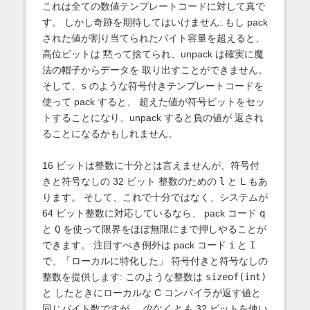
これは全ての数値テンプレートコードに対して真で
す。 しかし奇跡を期待してはいけません: もし pack
された値が割り当てられたバイト容量を超えると、
高位ビットは 黙って捨てられ、unpack は確実に魔
法の帽子からデータを 取り出すことができません。
そして、
s
のような符号付きテンプレートコードを
使って pack すると、 超えた値が符号ビットをセッ
トすることになり、unpack すると負の値が 返され
ることになるかもしれません。
16 ビットは整数に十分とは言えませんが、符号付
きと符号なしの 32 ビット 整数のための
l
と
L
もあ
ります。 そして、これで十分ではなく、システムが
64 ビット整数に対応しているなら、 pack コード
q
と
Q
を使って限界をほぼ無限にまで押しやることが
できます。 注目すべき例外は pack コード
i
と
I
で、「ローカルに特化した」 符号付きと符号なしの
整数を提供します: このような整数は
sizeof(int)
と したときにローカルな C コンパイラが返す値と
同じバイト数ですが、
少なくとも
32 ビットを使い