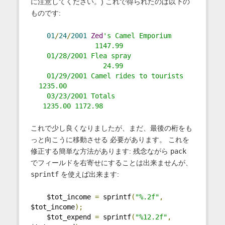
に注意してください。) これで得られたのは以下の
ものです:
01
/
24
/
2001
Zed
's Camel Emporium     
                1147.99
    01/28/2001 Flea spray               
                  24.99
    01/29/2001 Camel rides to tourists   
  1235.00
    03/23/2001 Totals                   
   1235.00 1172.98
これで少し良くなりましたが、まだ、最後の桁をも
っと向こうに移動させる 必要があります。 これを
修正する簡単な方法があります: 残念ながら
pack
でフィールドを右寄せにすることは出来ませんが、
sprintf
を使えば出来ます:
    $tot_income 
=
 sprintf
(
"%.2f"
,
$tot_income
);
    $tot_expend 
=
 sprintf
(
"%12.2f"
,