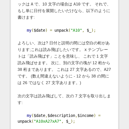
ックは
A
で、10 文字の場合は
A10
です。 それで、
もし単に日付を展開したいだけなら、以下のように
書けます:
my
(
$date
)
=
 unpack
(
"A10"
,
 $_
);
よろしい、次は? 日付と説明の間には空白の桁があ
ります;これは読み飛ばしたいです。
x
テンプレー
トは「読み飛ばす」ことを意味し、 これで 1 文字
読み飛ばせます。 次に、別の文字の塊が 12 桁から
38 桁まであります。 これは 27 文字あるので、
A27
です。 (数え間違えないように - 12 から 38 の間に
は 26 ではなく 27 文字あります。)
次の文字は読み飛ばして、次の 7 文字を取り出しま
す:
my
(
$date
,
$description
,
$income
)
=
unpack
(
"A10xA27xA7"
,
 $_
);