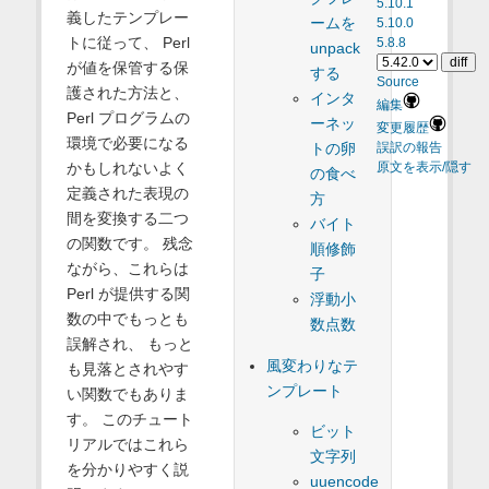
5.10.1
義したテンプレー
ームを
5.10.0
トに従って、 Perl
5.8.8
unpack
が値を保管する保
する
Source
護された方法と、
インタ
編集
Perl プログラムの
ーネッ
変更履歴
環境で必要になる
トの卵
誤訳の報告
かもしれないよく
原文を表示/隠す
の食べ
定義された表現の
方
間を変換する二つ
バイト
の関数です。 残念
順修飾
ながら、これらは
子
Perl が提供する関
浮動小
数の中でもっとも
数点数
誤解され、 もっと
風変わりなテ
も見落とされやす
ンプレート
い関数でもありま
す。 このチュート
ビット
リアルではこれら
文字列
を分かりやすく説
uuencode