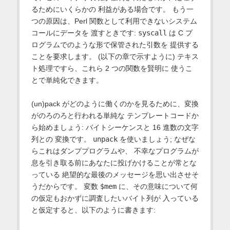
るためにいくらかの 利益がある場合です。 もう一
つの原因は、Perl 関数として利用できないシステム
コールにデータを 渡すときです:
syscall
は C プ
ログラムでのような形で保管された引数を 提供する
ことを要求します。 (以下の章で示すように) テキス
ト処理ですら、これら 2 つの関数を賢明に 使うこ
とで単純化できます。
(un)pack がどのように働くのかを見るために、変換
がのろのろと行われる単純な テンプレートコードか
ら始めましょう: バイトシーケンスと 16 進数の文字
列との 変換です。
unpack
を使いましょう; なぜな
らこれはダンププログラムや、 不幸なプログラムが
息を引き取る前にあなたに投げかけることが常とな
っている 絶望的な最後のメッセージを思い出させそ
うだからです。 変数
$mem
に、その意味について何
の仮定もおかずに調査したいバイト列が 入っている
と仮定すると、以下のように書きます: