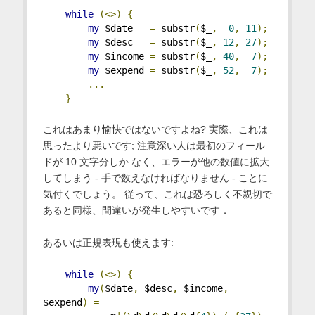
while
(<>)
{
my
 $date   
=
 substr
(
$_
,
0
,
11
);
my
 $desc   
=
 substr
(
$_
,
12
,
27
);
my
 $income 
=
 substr
(
$_
,
40
,
7
);
my
 $expend 
=
 substr
(
$_
,
52
,
7
);
...
}
これはあまり愉快ではないですよね? 実際、これは
思ったより悪いです; 注意深い人は最初のフィール
ドが 10 文字分しか なく、エラーが他の数値に拡大
してしまう - 手で数えなければなりません - ことに
気付くでしょう。 従って、これは恐ろしく不親切で
あると同様、間違いが発生しやすいです．
あるいは正規表現も使えます:
while
(<>)
{
my
(
$date
,
 $desc
,
 $income
,
$expend
)
=