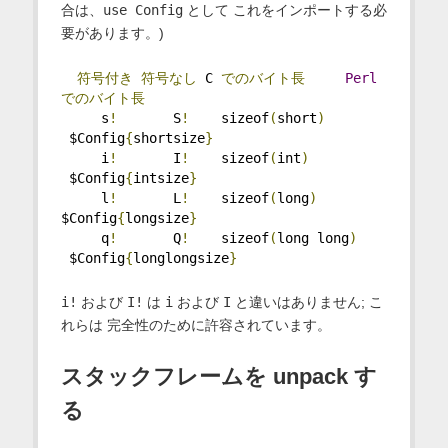
合は、
use Config
として これをインポートする必
要があります。)
符号付き
符号なし
 C 
でのバイト長
Perl
でのバイト長
     s
!
       S
!
    sizeof
(
short
)
 $Config
{
shortsize
}
     i
!
       I
!
    sizeof
(
int
)
 $Config
{
intsize
}
     l
!
       L
!
    sizeof
(
long
)
$Config
{
longsize
}
     q
!
       Q
!
    sizeof
(
long long
)
 $Config
{
longlongsize
}
i!
および
I!
は
i
および
I
と違いはありません; こ
れらは 完全性のために許容されています。
スタックフレームを unpack す
る