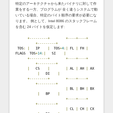
特定のアーキテクチャから来たバイナリに対して作
業をする一方、プログラムが 全く違うシステムで動
いている場合、特定のバイト順序の要求が必要にな
ります。 例として、Intel 8086 のスタックフレーム
を含む 24 バイトを仮定します:
+---------+
+----+----+
+---------+
 TOS
:
|
   IP    
|
  TOS
+
4
:|
 FL 
|
 FH 
|
FLAGS  TOS
+
14
:|
   SI    
|
+---------+
+----+----+
+---------+
|
   CS    
|
|
 AL 
|
 AH 
|
 AX 
|
   DI    
|
+---------+
+----+----+
+---------+
|
 BL 
|
 BH 
|
 BX 
|
   BP    
|
+----+----+
+---------+
|
 CL 
|
 CH 
|
 CX 