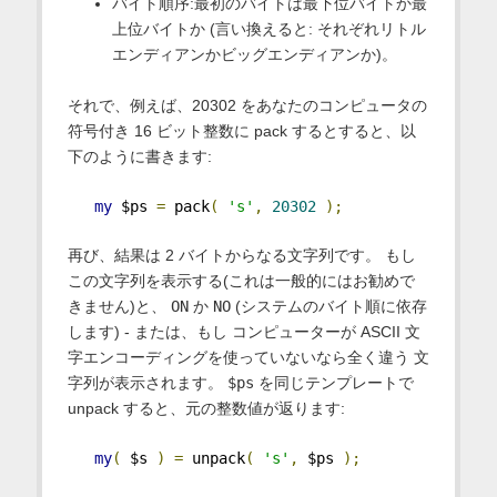
バイト順序:最初のバイトは最下位バイトか最
上位バイトか (言い換えると: それぞれリトル
エンディアンかビッグエンディアンか)。
それで、例えば、20302 をあなたのコンピュータの
符号付き 16 ビット整数に pack するとすると、以
下のように書きます:
my
 $ps 
=
 pack
(
's'
,
20302
);
再び、結果は 2 バイトからなる文字列です。 もし
この文字列を表示する(これは一般的にはお勧めで
きません)と、
ON
か
NO
(システムのバイト順に依存
します) - または、もし コンピューターが ASCII 文
字エンコーディングを使っていないなら全く違う 文
字列が表示されます。
$ps
を同じテンプレートで
unpack すると、元の整数値が返ります:
my
(
 $s 
)
=
 unpack
(
's'
,
 $ps 
);