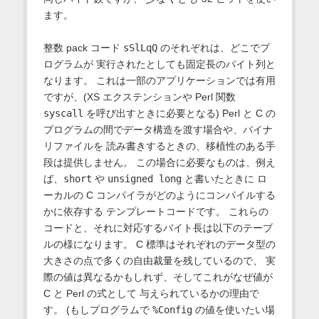
ます。
整数 pack コード
sSlLqQ
のそれぞれは、どこでプ
ログラムが 実行されたとしても固定長のバイト列と
なります。 これは一部のアプリケーションでは有用
ですが、(XS エクステンションや Perl 関数
syscall
を呼び出すときに必要となる) Perl と C の
プログラムの間でデータ構造を渡す場合や、バイナ
リファイルを 読み書きするときの、移植性のある手
段は提供しません。 この場合に必要なものは、例え
ば、
short
や
unsigned long
と書いたときに ロ
ーカルの C コンパイラがどのようにコンパイルする
かに依存する テンプレートコードです。 これらの
コードと、それに対応するバイト長は以下のテーブ
ルの様になります。 C 標準はそれぞれのデータ型の
大きさの点で多くの自由裁量を残しているので、 実
際の値は異なるかもしれず、そしてこれがなぜ値が
C と Perl の式として 与えられているかの理由で
す。 (もしプログラムで
%Config
の値を使いたい場