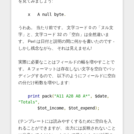
を見てみましょう:
    x   A null byte
.
うわあ。 当たり前です。 文字コード 0 の「ヌル文
字」と、文字コード 32 の「空白」は全然違いま
す。 Perl は日付と説明の間に何かを書いたのです -
しかし残念ながら、 それは見えません!
実際に必要なことはフィールドの幅を増やすことで
す。
A
フォーマットは存在しない文字を空白でパッ
ディングするので、 以下のようにフィールドに空白
の分だけ桁数を増やします:
print
 pack
(
"A11 A28 A8 A*"
,
 $date
,
"Totals"
,
        $tot_income
,
 $tot_expend
);
(テンプレートには読みやすくするために空白を入
れることができますが、 出力には反映されないこと