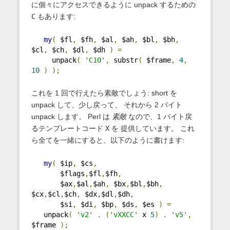
に個々にアクセスできるように unpack するための
C
もあります:
my
(
 $fl
,
 $fh
,
 $al
,
 $ah
,
 $bl
,
 $bh
,
$cl
,
 $ch
,
 $dl
,
 $dh 
)
=
     unpack
(
'C10'
,
 substr
(
 $frame
,
4
,
10
)
);
これを 1 回で行えたら素敵でしょう: short を
unpack して、少し戻って、 それから 2 バイト
unpack します。 Perl は
素敵
なので、1 バイト戻
るテンプレートコード
X
を 提供しています。 これ
ら全てを一緒にすると、以下のように書けます:
my
(
 $ip
,
 $cs
,
       $flags
,
$fl
,
$fh
,
       $ax
,
$al
,
$ah
,
 $bx
,
$bl
,
$bh
,
$cx
,
$cl
,
$ch
,
 $dx
,
$dl
,
$dh
,
       $si
,
 $di
,
 $bp
,
 $ds
,
 $es 
)
=
   unpack
(
'v2'
.
(
'vXXCC'
 x 
5
)
.
'v5'
,
$frame 
);