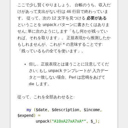
ここで少し賢くやりましょう。 台帳のうち、収入だ
けがあって支出がない行は 46 行目で終わっていま
す。 従って、次の 12 文字を見つける
必要がある
ということを
unpack
パターンに書きたくはありま
せん; 単に次のようにします「もし何かが残ってい
れば、それを取ります」。 正規表現から推測したか
もしれませんが、これが
*
の意味することです:
「残っているもの全てを使います」。
但し、正規表現とは違うことに注意してくだ
さい; もし
unpack
テンプレートが 入力デー
タと一致しない場合、Perl は悲鳴をあげて
die します。
従って、これを全部あわせると:
my
(
$date
,
 $description
,
 $income
,
$expend
)
=
        unpack
(
"A10xA27xA7xA*"
,
 $_
);