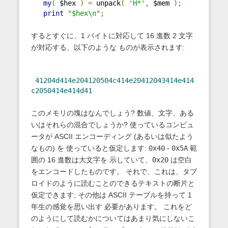
my
(
 $hex 
)
=
 unpack
(
'H*'
,
 $mem 
);
print
"$hex\n"
;
するとすぐに、1 バイトに対応して 16 進数 2 文字
が対応する、以下のような ものが表示されます:
41204d414e204120504c414e20412043414e414
c2050414e414d41
このメモリの塊はなんでしょう? 数値、文字、ある
いはそれらの混合でしょうか? 使っているコンピュ
ータが ASCII エンコーディング (あるいは似たよう
なもの) を 使っていると仮定します:
0x40
-
0x5A
範
囲の 16 進数は大文字を 示していて、
0x20
は空白
をエンコードしたものです。 それで、これは、タブ
ロイドのように読むことのできるテキストの断片と
仮定できます; その他は ASCII テーブルを持って 1
年生の感覚を思い出す 必要があります。 これをど
のようにして読むかについてはあまり気にしないこ