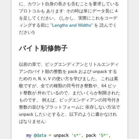
に、カウント自身の長さも含むことを要求している
プロトコルも あります: その時は単にデータ長に 4
を足してください。 (しかし、実際にこれをコーデ
ィングする前に
"Lengths and Widths"
を 読んでく
ださい!)
バイト順修飾子
以前の章で、ビッグエンディアンとリトルエンディ
アンのバイト順の整数を pack および unpack する
ための
n
,
N
,
v
,
V
の使い方を学びました。 これは素
敵ですが、全ての種類の符号付き整数や、64 ビッ
ト整数が 外れているので、まだいくらか制限された
ものです。 例えば、ビッグエンディアンの符号付き
整数の並びをプラットフォームに 依存しない方法で
unpack したいとすると、以下のように書かなけれ
ばなりません:
my
@data
=
 unpack 
's*'
,
 pack 
'S*'
,