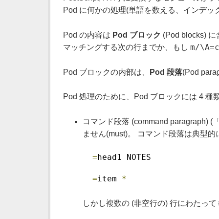
Pod に何かの処理(単語を数える、インデ
Pod の内容は
Pod ブロック
(Pod block
m/\A=
マッチングする次の行までか、もし
Pod ブロックの内部は、
Pod 段落
(Pod p
Pod 処理のために、Pod ブロックには 4 
コマンド段落 (command paragraph
ません(must)。 コマンド段落は典型的
=
head1 NOTES
=
item 
*
しかし複数の (非空行の) 行にわたっても