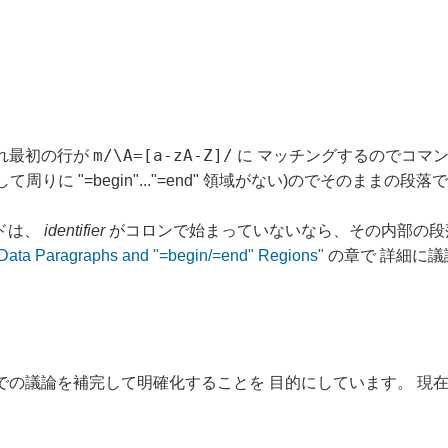
m/\A=[a-zA-Z]/
それぞれ最初の行が
に マッチングするのでコマン
に "=begin"..."=end" 領域がない)のでそのままの段落
ンドは、
identifier
がコロンで始まっていないなら、その内部の段
Data Paragraphs and "=begin/=end" Regions"
の章で 詳細に議
での議論を補完して明確化することを 目的にしています。 現在認