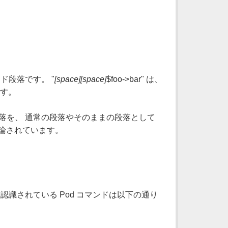
ド段落です。 "
[space][space]
$foo->bar" は、
です。
落を、 通常の段落やそのままの段落として
論されています。
識されている Pod コマンドは以下の通り