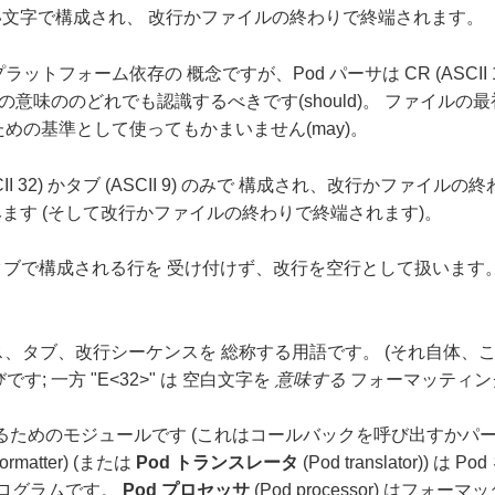
行でない文字で構成され、 改行かファイルの終わりで終端されます。
普通プラットフォーム依存の 概念ですが、Pod パーサは CR (ASCII 13), LF
有の意味ののどれでも認識するべきです(should)。 ファイルの最初
めの基準として使ってもかまいません(may)。
 (ASCII 32) かタブ (ASCII 9) のみで 構成され、改行かファ
みます (そして改行かファイルの終わりで終端されます)。
とタブで構成される行を 受け付けず、改行を空行として扱います
はスペース、タブ、改行シーケンスを 総称する用語です。 (それ自
; 一方 "E<32>" は 空白文字を
意味する
フォーマッティン
d をパースするためのモジュールです (これはコールバックを呼び出
formatter) (または
Pod トランスレータ
(Pod translator)) 
ルかプログラムです。
Pod プロセッサ
(Pod processor) は