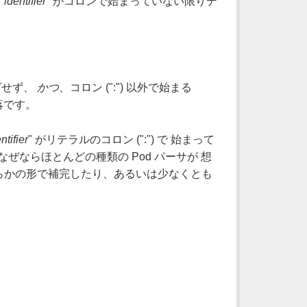
"
identifier
" がコロンで始まっていない限りデ
グせず、
かつ
、コロン (":") 以外で始まる
落です。
ntifier
" がリテラルのコロン (":") で 始まって
なぜならほとんどの種類の Pod パーサが 想
何らかの形で補完したり、あるいは少なくとも