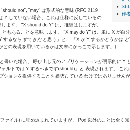
SE
/ "should not", "may" は形式的な意味 (RFC 2119
作
、もし X は Y していない場合、これは仕様に反しているの
。 "X should do Y" は、推奨はしますが、
ともあることを意味します。 "X may do Y" は、単に X が
Y するなら
すてきだ
と思う」と、 「X が Y するかどうかは
ど
原文がどの表現を用いているかは文末にかっこで示します。)
d)」と書いた場合、 呼び出し元のアプリケーションが明示的に Y
ルトでは Y するべきです(should)」と 表現されます。 
オプションを提供することを
要求している
わけではありませんが
ソースファイル) に埋め込まれていますが、 Pod 以外のことは全く