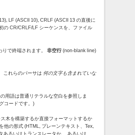
 (ASCII 10), CRLF (ASCII 13 の直後に
の CR/CRLF/LF シーケンスを、ファイル
イルの終わりで終端されます。
非空行
(non-blank line)
。 これらのパーサは
何の文字も含まれていな
体、この用語は普通リテラルな空白を参照しま
グコードです。)
すかパース木を構築するか直接フォーマットするか
は Pod を他の形式 (HTML, プレーンテキスト、Tex,
フォーマッタあるいはトランスレータか、 あるいは