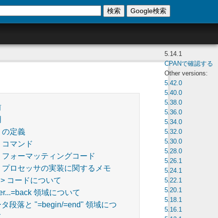
検索
Google検索
5.14.1
CPANで確認する
Other versions:
5.42.0
5.40.0
5.38.0
前
5.36.0
明
5.34.0
d の定義
5.32.0
5.30.0
d コマンド
5.28.0
d フォーマッティングコード
5.26.1
d プロセッサの実装に関するメモ
5.24.1
...> コードについて
5.22.1
5.20.1
ver...=back 領域について
5.18.1
タ段落と "=begin/=end" 領域につ
5.16.1
て