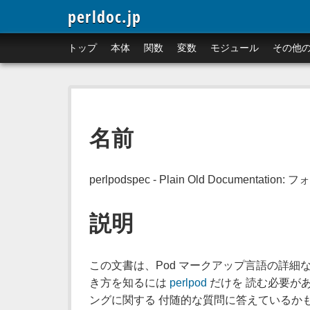
perldoc.jp
トップ
本体
関数
変数
モジュール
その他
名前
perlpodspec - Plain Old Documentat
説明
この文書は、Pod マークアップ言語の詳細な
き方を知るには
perlpod
だけを 読む必要があ
ングに関する 付随的な質問に答えているか