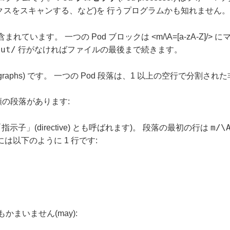
ックスをスキャンする、など)を 行うプログラムかも知れません。
s) に含まれています。 一つの Pod ブロックは <m/\A=[a-zA-Z
cut/
行がなければファイルの最後まで続きます。
aragraphs) です。 一つの Pod 段落は、1 以上の空行で
種類の段落があります:
m/\
) (「指示子」(directive) とも呼ばれます)。 段落の最初の行は
には以下のように 1 行です:
かまいません(may):