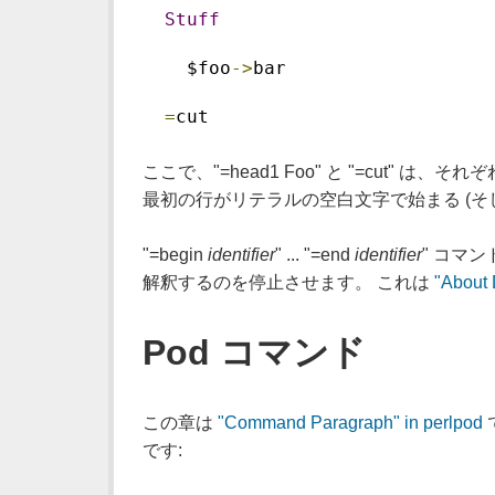
Stuff
    $foo
->
bar
=
cut
ここで、"=head1 Foo" と "=cut" は、
最初の行がリテラルの空白文字で始まる (そして周り
"=begin
identifier
" ... "=end
identifier
" コマ
解釈するのを停止させます。 これは
"About 
Pod コマンド
この章は
"Command Paragraph" in perlpod
です: