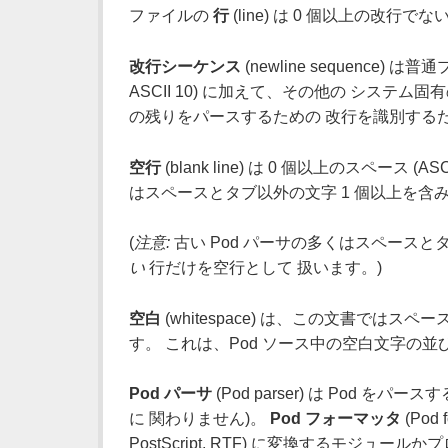
ファイルの
行
(line) は 0 個以上の改
改行シーケンス
(newline sequence) は
ASCII 10) に加えて、その他の システム固
の残りをパースするための 改行を識別するた
空行
(blank line) は 0 個以上のスペース
はスペースとタブ以外の文字 1 個以上を含
(
注意:
古い Pod パーサの多くはスペース
い
行だけを空行として 扱います。)
空白
(whitespace) は、この文書で
す。 これは、Pod ソース中の空白文字の並びです
Pod パーサ
(Pod parser) は Po
に 関わりません)。
Pod フォーマッタ
(Pod 
PostScript, RTF) に変換するモジュー