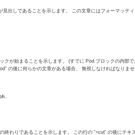
見出しであることを示します。 この文章にはフォーマッティ
ロックが始まることを示します。 (すでに Pod ブロックの内
od" の後に何らかの文章がある場合、 無視しなければなりません(m
ph
.
クの終わりであることを示します。 この行の "=cut" の後に