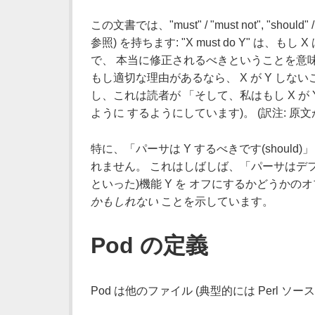
この文書では、"must" / "must not", "should" 
参照) を持ちます: "X must do Y" は
で、 本当に修正されるべきということを意味します
もし適切な理由があるなら、 X が Y しないこ
し、これは読者が 「そして、私はもし X が 
ように するようにしています)。 (訳注: 
特に、「パーサは Y するべきです(shoul
れません。 これはしばしば、「パーサはデフォ
といった)機能 Y を オフにするかどうかの
かもしれない
ことを示しています。
Pod の定義
Pod は他のファイル (典型的には Perl 