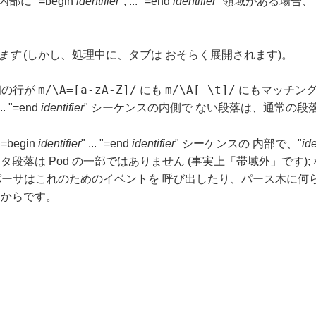
に "=begin
identifier
", ... "=end
identifier
" 領域がある場合、 
ます
(しかし、処理中に、タブは おそらく展開されます)。
m/\A=[a-zA-Z]/
m/\A[ \t]/
 最初の行が
にも
にもマッチン
... "=end
identifier
" シーケンスの内側で ない段落は、通常の段
"=begin
identifier
" ... "=end
identifier
" シーケンスの 内部で、"
ide
段落は Pod の一部ではありません (事実上「帯域外」です); 
d パーサはこれのためのイベントを 呼び出したり、パース木に
からです。