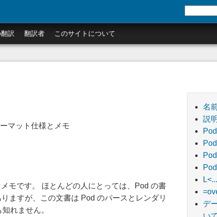
の翻訳
翻訳者
このサイトについて
名
説
ion: フォーマット仕様とメモ
Po
Po
Po
Po
L<
メモです。 ほとんどの人にとっては、Pod の書
=o
りますが、この文書は Pod のパースとレンダリ
デー
も知れません。
い