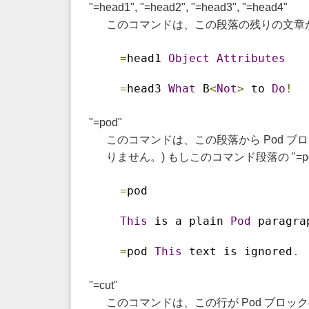
"=head1", "=head2", "=head3", "=head4"
このコマンドは、この段落の残りの文章が
=
head1 
Object
Attributes
=
head3 
What
 B
<
Not
>
 to 
Do
!
"=pod"
このコマンドは、この段落から Pod ブ
りません。) もしこのコマンド段落の "=p
=
pod
This
 is a plain 
Pod
 paragra
=
pod 
This
 text is ignored
.
"=cut"
このコマンドは、この行が Pod ブロッ