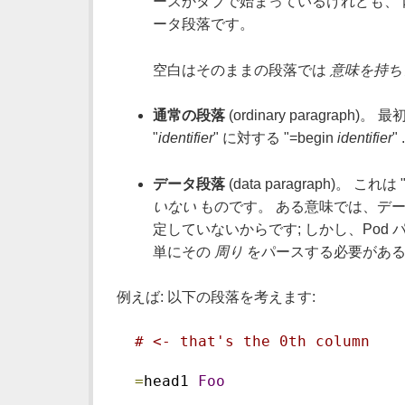
ースかタブで始まっているけれども、 内部
ータ段落です。
空白はそのままの段落では
意味を持ち
通常の段落
(ordinary paragraph)。
"
identifier
" に対する "=begin
identifier
" 
データ段落
(data paragraph)。 これは 
いない
ものです。 ある意味では、データ
定していないからです; しかし、Po
単にその
周り
をパースする必要がある
例えば: 以下の段落を考えます:
# <- that's the 0th column
=
head1 
Foo