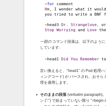
=
for
 comment
Hm
,
 I wonder what it woul
  you tried to write a BNF 
=
head3 
Dr
.
Strangelove
,
 o
Stop
Worrying
 and 
Love
 th
一部の
コマンド段落は、以下のように、
しています:
=
head1 
Did
You
Remember
 t
言い換えると、"head1" の Pod 処理ハンド
ィングコード) が パースされ、おそ
理を適用します。
そのままの段落
(verbatim par
ン (":") で始まっていない限り "=begin
i