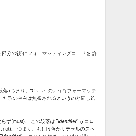
部分の後)にフォーマッティングコードを 許
、通常の段落 (つまり、"C<...>" のようなフォーマッテ
いった形の空白は無視されるというのと同じ処
ず(must)、 この段落は "
identifier
" がコロ
st not)。 つまり、もし段落がリテラルのスペ