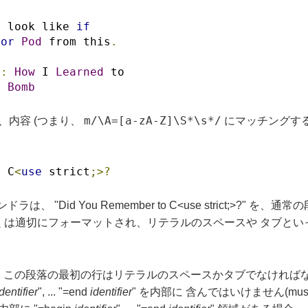
d look like 
if
for
Pod
 from this
.
r
:
How
 I 
Learned
 to
e 
Bomb
m/\A=[a-zA-Z]\S*\s*/
内容 (つまり、
にマッチングする
o C
<
use
 strict
;>?
ラは、 "Did You Remember to C<use strict;>?" を
らくは適切にフォーマットされ、リテラルのスペースや タブと
agraph)。 この段落の最初の行はリテラルのスペースかタブでなければなら
dentifier
", ... "=end
identifier
" を内部に 含んではいけません(mu