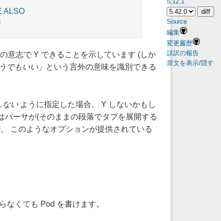
5.12.1
E ALSO
Source
者
編集
変更履歴
誤訳の報告
自分の意志で Y できることを示しています (しか
原文を表示/隠す
うでもいい
」という言外の意味を識別できる
しない
ように指定した場合、 Y しないかもし
これはパーサが(そのままの段落でタブを展開する
、 このようなオプションが提供されている
知らなくても Pod を書けます。