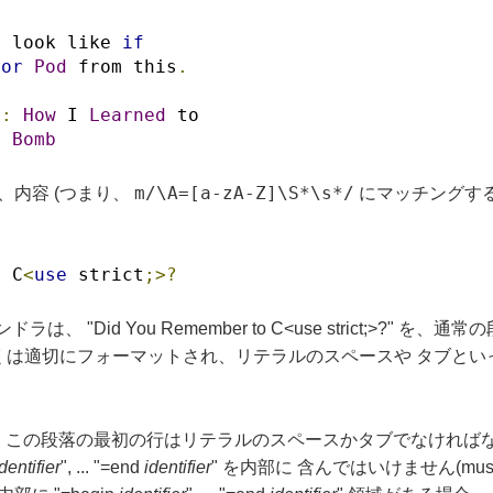
d look like 
if
for
Pod
 from this
.
r
:
How
 I 
Learned
 to
e 
Bomb
m/\A=[a-zA-Z]\S*\s*/
内容 (つまり、
にマッチングする
o C
<
use
 strict
;>?
ラは、 "Did You Remember to C<use strict;>?" を
らくは適切にフォーマットされ、リテラルのスペースや タブと
agraph)。 この段落の最初の行はリテラルのスペースかタブでなければなら
dentifier
", ... "=end
identifier
" を内部に 含んではいけません(mu