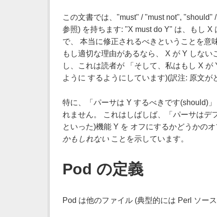
この文書では、"must" / "must not", "should" 
参照) を持ちます: "X must do Y" は
で、 本当に修正されるべきということを意味します
もし適切な理由があるなら、 X が Y しないこ
し、これは読者が 「そして、私はもし X が 
ように するようにしています)(訳注: 原文
特に、「パーサは Y するべきです(shoul
れません。 これはしばしば、「パーサはデフォ
といった)機能 Y を オフにするかどうかの
かもしれない
ことを示しています。
Pod の定義
Pod は他のファイル (典型的には Perl 