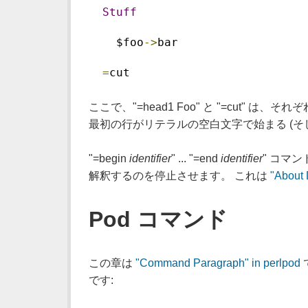
Stuff
    $foo
->
bar
=
cut
ここで、"=head1 Foo" と "=cut" は、
最初の行がリテラルの空白文字で始まる (そして周り
"=begin
identifier
" ... "=end
identifier
" コマ
解釈するのを停止させます。 これは
"About 
Pod コマンド
この章は
"Command Paragraph" in perlpod
です: