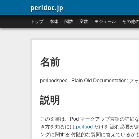
perldoc.jp
トップ
本体
関数
変数
モジュール
その他
名前
perlpodspec - Plain Old Documentat
説明
この文書は、Pod マークアップ言語の詳細な
き方を知るには
perlpod
だけを 読む必要があ
ングに関する 付随的な質問に答えているか