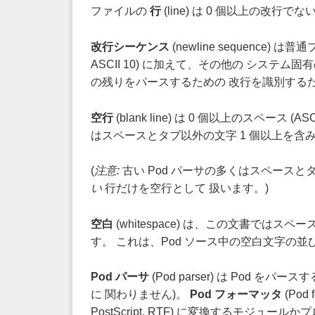
ファイルの
行
(line) は 0 個以上の改
改行シーケンス
(newline sequence) は
ASCII 10) に加えて、その他の システム固
の残りをパースするための 改行を識別するた
空行
(blank line) は 0 個以上のスペース
はスペースとタブ以外の文字 1 個以上を含
(
注意:
古い Pod パーサの多くはスペース
い
行だけを空行として 扱います。)
空白
(whitespace) は、この文書で
す。 これは、Pod ソース中の空白文字の並びです
Pod パーサ
(Pod parser) は Po
に 関わりません)。
Pod フォーマッタ
(Pod 
PostScript, RTF) に変換するモジュー