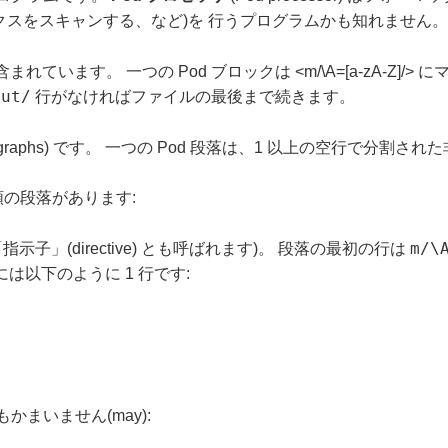
ックスをスキャンする、など)を 行うプログラムかも知れません。
s) に含まれています。 一つの Pod ブロックは <m/\A=[a-zA-Z
cut/
行がなければファイルの最後まで続きます。
aragraphs) です。 一つの Pod 段落は、1 以上の空行で
種類の段落があります:
m/\
) (「指示子」(directive) とも呼ばれます)。 段落の最初の行は
には以下のように 1 行です:
かまいません(may):