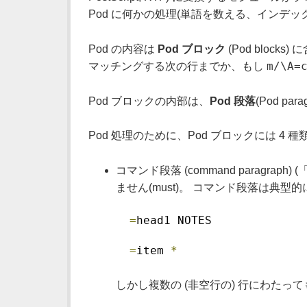
Pod に何かの処理(単語を数える、インデ
Pod の内容は
Pod ブロック
(Pod block
m/\A=
マッチングする次の行までか、もし
Pod ブロックの内部は、
Pod 段落
(Pod p
Pod 処理のために、Pod ブロックには 4 
コマンド段落 (command paragraph
ません(must)。 コマンド段落は典型的
=
head1 NOTES
=
item 
*
しかし複数の (非空行の) 行にわたっても