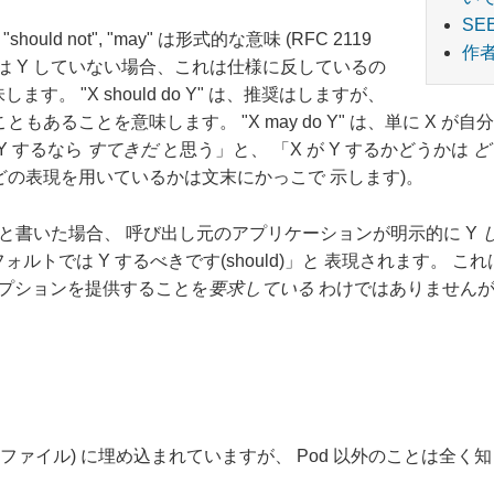
SE
/ "should not", "may" は形式的な意味 (RFC 2119
作
、もし X は Y していない場合、これは仕様に反しているの
。 "X should do Y" は、推奨はしますが、
ともあることを意味します。 "X may do Y" は、単に X が
Y するなら
すてきだ
と思う」と、 「X が Y するかどうかは
ど
がどの表現を用いているかは文末にかっこで 示します)。
d)」と書いた場合、 呼び出し元のアプリケーションが明示的に Y
ルトでは Y するべきです(should)」と 表現されます。 
オプションを提供することを
要求している
わけではありませんが
ソースファイル) に埋め込まれていますが、 Pod 以外のことは全く