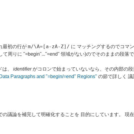
m/\A=[a-zA-Z]/
それぞれ最初の行が
に マッチングするのでコマン
に "=begin"..."=end" 領域がない)のでそのままの段落
ンドは、
identifier
がコロンで始まっていないなら、その内部の段
Data Paragraphs and "=begin/=end" Regions"
の節で詳しく 議
での議論を補完して明確化することを 目的にしています。 現在認