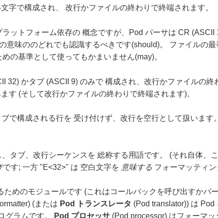
行でない文字で構成され、 改行かファイルの終わりで終端されます。
普通プラットフォーム依存の 概念ですが、Pod パーサは CR (ASCII 13), LF
有の意味ののどれでも認識するべきです(should)。 ファイルの最初
めの基準として使ってもかまいません(may)。
 (ASCII 32) かタブ (ASCII 9) のみで 構成され、改行かファ
みます (そして改行かファイルの終わりで終端されます)。
とタブで構成される行を 受け付けず、改行を空行として扱います
はスペース、タブ、改行シーケンスを 総称する用語です。 (それ自
; 一方 "E<32>" は 空白文字を
意味する
フォーマッティン
d をパースするためのモジュールです (これはコールバックを呼び出
formatter) (または
Pod トランスレータ
(Pod translator)) 
ルかプログラムです。
Pod プロセッサ
(Pod processor) は