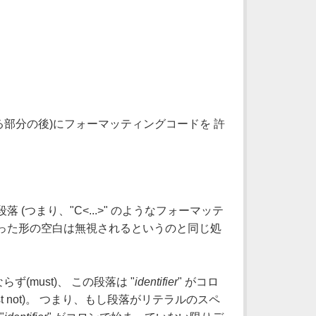
部分の後)にフォーマッティングコードを 許
、通常の段落 (つまり、"C<...>" のようなフォーマッテ
いった形の空白は無視されるというのと同じ処
ず(must)、 この段落は "
identifier
" がコロ
st not)。 つまり、もし段落がリテラルのスペ