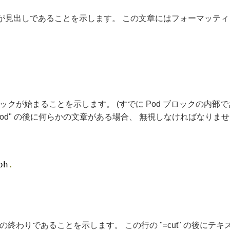
見出しであることを示します。 この文章にはフォーマッティ
ロックが始まることを示します。 (すでに Pod ブロックの内
od" の後に何らかの文章がある場合、 無視しなければなりません(m
ph
.
クの終わりであることを示します。 この行の "=cut" の後に