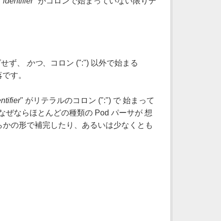
"
identifier
" がコロンで始まっていない限りデ
グせず、
かつ
、コロン (":") 以外で始まる
落です。
ntifier
" がリテラルのコロン (":") で 始まって
なぜならほとんどの種類の Pod パーサが 想
何らかの形で補完したり、あるいは少なくとも