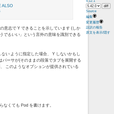
5.12.1
E ALSO
Source
者
編集
変更履歴
誤訳の報告
自分の意志で Y できることを示しています (しか
原文を表示/隠す
うでもいい
」という言外の意味を識別できる
しない
ように指定した場合、 Y しないかもし
これはパーサが(そのままの段落でタブを展開する
、 このようなオプションが提供されている
知らなくても Pod を書けます。