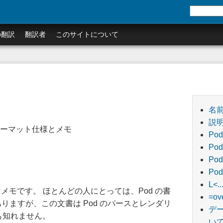
の翻訳
翻訳者
このサイトについて
名
説
ion: フォーマット仕様とメモ
Po
Po
Po
Po
L<
メモです。 ほとんどの人にとっては、Pod の書
=o
りますが、この文書は Pod のパースとレンダリ
デー
も知れません。
い