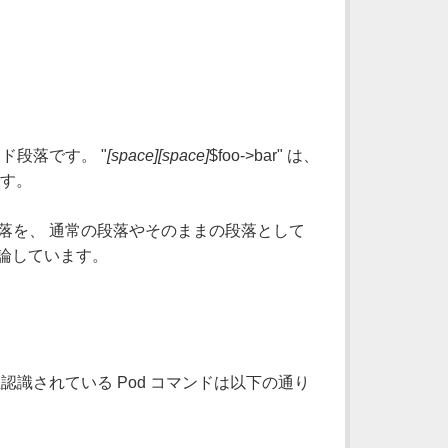
ド段落です。 "
[space][space]
$foo->bar" は、
です。
落を、 通常の段落やそのままの段落として
論しています。
識されている Pod コマンドは以下の通り