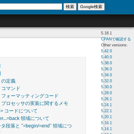
検索
Google検索
5.18.1
CPANで確認する
Other versions:
5.42.0
5.40.0
5.38.0
前
5.36.0
明
5.34.0
d の定義
5.32.0
5.30.0
d コマンド
5.28.0
d フォーマッティングコード
5.26.1
d プロセッサの実装に関するメモ
5.24.1
...> コードについて
5.22.1
5.20.1
ver...=back 領域について
5.16.1
タ段落と "=begin/=end" 領域につ
5.14.1
て