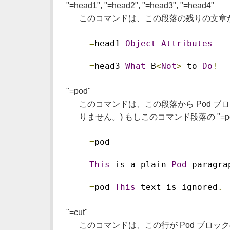
"=head1", "=head2", "=head3", "=head4"
このコマンドは、この段落の残りの文章が
=
head1 
Object
Attributes
=
head3 
What
 B
<
Not
>
 to 
Do
!
"=pod"
このコマンドは、この段落から Pod ブ
りません。) もしこのコマンド段落の "=p
=
pod
This
 is a plain 
Pod
 paragra
=
pod 
This
 text is ignored
.
"=cut"
このコマンドは、この行が Pod ブロッ