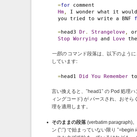
=
for
 comment
Hm
,
 I wonder what it woul
  you tried to write a BNF 
=
head3 
Dr
.
Strangelove
,
 o
Stop
Worrying
 and 
Love
 th
一部の
コマンド段落は、以下のように、
しています:
=
head1 
Did
You
Remember
 t
言い換えると、"head1" の Pod 処理ハンド
ィングコード) が パースされ、おそ
理を適用します。
そのままの段落
(verbatim par
ン (":") で始まっていない限り "=begin
i