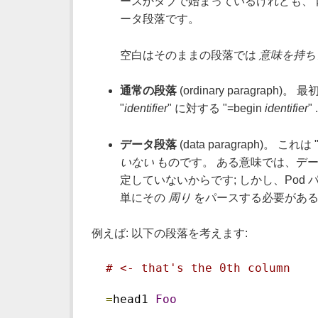
ースかタブで始まっているけれども、 内部
ータ段落です。
空白はそのままの段落では
意味を持ち
通常の段落
(ordinary paragraph)。
"
identifier
" に対する "=begin
identifier
" 
データ段落
(data paragraph)。 これは 
いない
ものです。 ある意味では、データ
定していないからです; しかし、Po
単にその
周り
をパースする必要がある
例えば: 以下の段落を考えます:
# <- that's the 0th column
=
head1 
Foo