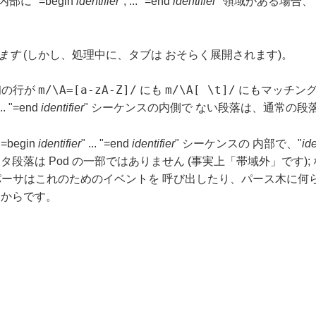
に "=begin
identifier
", ... "=end
identifier
" 領域がある場合、 
ます
(しかし、処理中に、タブは おそらく展開されます)。
m/\A=[a-zA-Z]/
m/\A[ \t]/
 最初の行が
にも
にもマッチン
... "=end
identifier
" シーケンスの内側で ない段落は、通常の段
"=begin
identifier
" ... "=end
identifier
" シーケンスの 内部で、"
ide
段落は Pod の一部ではありません (事実上「帯域外」です); 
d パーサはこれのためのイベントを 呼び出したり、パース木に
からです。