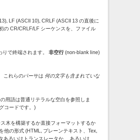
 (ASCII 10), CRLF (ASCII 13 の直後に
の CR/CRLF/LF シーケンスを、ファイル
イルの終わりで終端されます。
非空行
(non-blank line)
。 これらのパーサは
何の文字も含まれていな
体、この用語は普通リテラルな空白を参照しま
グコードです。)
すかパース木を構築するか直接フォーマットするか
は Pod を他の形式 (HTML, プレーンテキスト、Tex,
フォーマッタあるいはトランスレータか、 あるいは