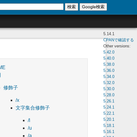
検索
Google検索
5.14.1
CPANで確認する
Other versions:
5.42.0
5.40.0
5.38.0
ME
5.36.0
明
5.34.0
5.32.0
修飾子
5.30.0
5.28.0
/x
5.26.1
5.24.1
文字集合修飾子
5.22.1
5.20.1
/l
5.18.1
/u
5.16.1
/a