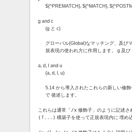
${^PREMATCH}, ${^MATCH},
g and c
(g と c)
グローバル(Global)なマッチング、及び
規表現の使われ方に作用します。 g 及び
a, d, l and u
(a, d, l, u)
5.14 から導入されたこれらの新しい修飾子は
で 後述します。
/x
これらは通常「
修飾子」のように記述され
(?...)
構築子を使って正規表現内に 埋め込