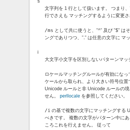
s
文字列を 1 行として扱います。 つまり、
行でさえも マッチングするように変更
/ms
として共に使うと、"^" 及び "$"
ングでありつつ、"." は任意の文字に 
i
大文字小文字を区別しないパターンマッ
ロケールマッチングルールが有効になって
ケールから取られ、より大きい符号位置では 
Unicode ルールと非 Unicode ルール
せん。
perllocale
を参照してください。
/i
の基で複数の文字にマッチングする Un
べきです。 複数の文字がパターン中にあ
ころこれを行えません。 従って