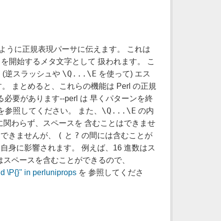
ように正規表現パーサに伝えます。 これは
ントを開始するメタ文字として 扱われます。 こ
\Q...\E
(逆スラッシュや
を使って) エス
まとめると、これらの機能は Perl の正規
があります--perl は 早くパターンを終
\Q...\E
を参照してください。 また、
の内
に関わらず、スペースを 含むことはできませ
(
?
はできませんが、
と
の間には含むことが
自身に影響されます。 例えば、16 進数はス
特性はスペースを含むことができるので、
d \P{}" in perluniprops
を 参照してくださ