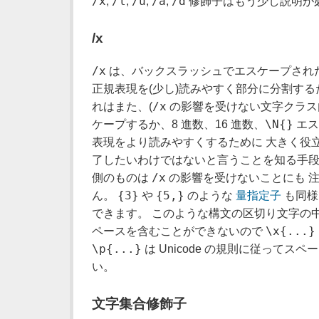
/x
/l
/u
/a
/d
,
,
,
,
修飾子はもう少し説明が
/x
/x
は、バックスラッシュでエスケープされた
正規表現を(少し)読みやすく部分に分割する
/x
れはまた、(
の影響を受けない文字クラス
\N{}
ケープするか、8 進数、16 進数、
エス
表現をより読みやすくするために 大きく役立
了したいわけではないと言うことを知る手
/x
側のものは
の影響を受けないことにも 注
{3}
{5,}
ん。
や
のような
量指定子
も同様
できます。 このような構文の区切り文字の
\x{...}
ペースを含むことができないので
\p{...}
は Unicode の規則に従ってス
い。
文字集合修飾子