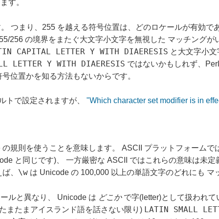
ります。
。 つまり、255 を越える符号位置は、どのロケールが有効である
、255/256 の境界をまたぐ大文字小文字を無視した マッチン
TIN CAPITAL LETTER Y WITH DIAERESIS
と大文字小文字
LL LETTER Y WITH DIAERESIS
ではないかもしれず、Per
符号位置かを知る方法もないからです。
ルトで設定されますが、
"Which character set modifier is in effe
の規則を使うことを意味します。 ASCII プラットフォームでは、これは
Unicode と同じです)、 一方厳密な ASCII ではこれらの意味は未
\w
えば、
は Unicode の 100,000 以上の単語文字のどれにも
と異なり、 Unicode は
どこか
で字(letter)として扱われて
LATIN SMALL LET
がたまたまアイスランド語を話さない限り)