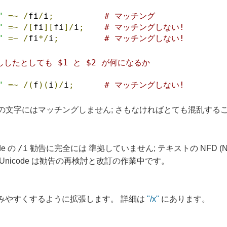
"
=~
/
fi
/
i
;
# マッチング
"
=~
/[
fi
][
fi
]/
i
;
# マッチングしない!
"
=~
/
fi
*/
i
;
# マッチングしない!
したとしても $1 と $2 が何になるか
"
=~
/(
f
)(
i
)/
i
;
# マッチングしない!
複数の文字にはマッチングしません; さもなければとても混乱す
/i
e の
勧告に完全には 準拠していません; テキストの NFD (Normal
nicode は勧告の再検討と改訂の作業中です。
みやすくするように拡張します。 詳細は
"/x"
にあります。