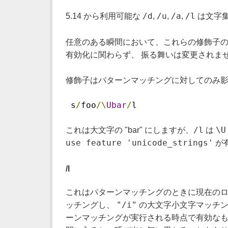
/d
/u
/a
/l
5.14 から利用可能な
,
,
,
は文字集
任意のある瞬間において、これらの修飾子の
有効化に関わらず、 振る舞いは変更されま
修飾子はパターンマッチングに対してのみ影
 s
/
foo
/\
Ubar
/
l
/l
\U
これは大文字の "bar" にしますが、
は
use feature 'unicode_strings'
が有
/l
これはパターンマッチングのときに現在のロケ
"/i"
ッチングし、
の大文字小文字マッチン
ーンマッチングが実行される時点で有効なも