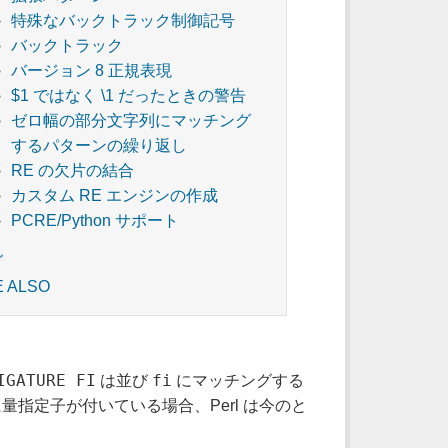
特殊なバックトラック制御記号
バックトラック
バージョン 8 正規表現
$1 ではなく \1 だったときの警告
ゼロ幅の部分文字列にマッチング
するパターンの繰り返し
RE の欠片の結合
カスタム RE エンジンの作成
PCRE/Python サポート
グ
E ALSO
IGATURE FI
fi
は並び
にマッチングする
指定子が付いている場合、Perl は今のと