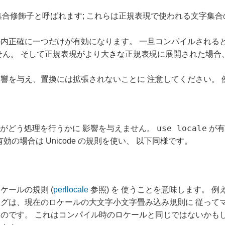
合修飾子と呼ばれます; これらは正規表現で使われる文字集
内正確に一つだけが有効になります。 一旦コンパイルされる
せん。 そして正規表現がより大きな正規表現に展開された場合
響を与え、置換には拡張されないことに 注意してください。 例
use locale
がどう処理を行うかに 影響を与えません。
が有
効の場合は Unicode の規則を使い、 以下同様です。
ールの規則 (
perllocale
参照) を 使うことを意味します。 例
グは、現在のロケールの大文字小文字畳み込み規則に 従ってマ
のです。 これはコンパイル時のロケールと同じではないかも