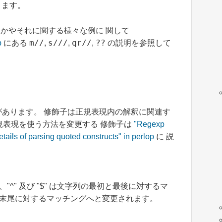
ります。
かやそれに関する様々な例に 関して
m//
s///
qr//
??
p
にある
,
,
,
の説明を参照して
r)があります。 修飾子は正規表現内の解釈に関連す
正規表現を使う方法を変更する 修飾子は
"Regexp
tails of parsing quoted constructs" in perlop
に 説
^" 及び "$" は文字列の最初と最後に対するマ
と末尾に対するマッチングへと変更されます。