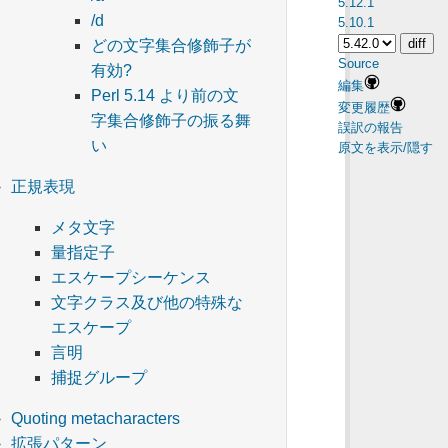
5.12.1
/d
5.10.1
どの文字集合修飾子が
Source
有効?
編集
Perl 5.14 より前の文
変更履歴
字集合修飾子の振る舞
誤訳の報告
い
原文を表示/隠す
正規表現
メタ文字
量指定子
エスケープシーケンス
文字クラス及び他の特殊な
エスケープ
言明
捕捉グループ
Quoting metacharacters
拡張パターン