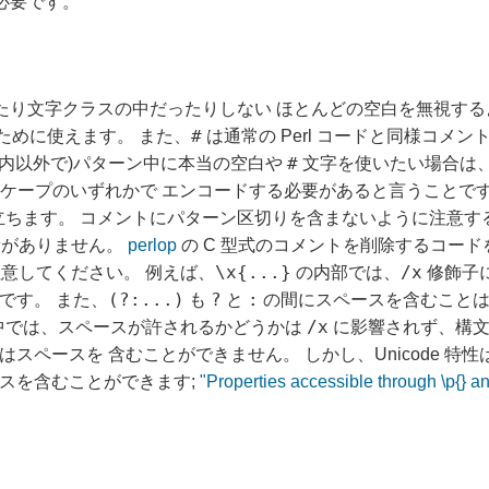
必要です。
り文字クラスの中だったりしない ほとんどの空白を無視する
#
ために使えます。 また、
は通常の Perl コードと同様コメ
#
内以外で)パターン中に本当の空白や
文字を使いたい場合は、
ケープのいずれかで エンコードする必要があると言うことです。 
ちます。 コメントにパターン区切りを含まないように注意する必要
段がありません。
perlop
の C 型式のコメントを削除するコード
\x{...}
/x
意してください。 例えば、
の内部では、
修飾子
(?:...)
?
:
です。 また、
も
と
の間にスペースを含むこと
/x
中では、スペースが許されるかどうかは
に影響されず、構文
はスペースを 含むことができません。 しかし、Unicode 
ペースを含むことができます;
"Properties accessible through \p{} an