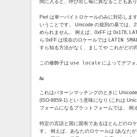
間に入ると、呼び出し毎に異なることもあ
Perl は単一バイトロケールのみに対応します
いうことです。 Unicode の規則の基では
LA
められません。 例えば、0xFF は 0x178,
LATIN SMA
ら 0xFF は現在のロケールでは
すら知る方法がなく、ましてや これがどの
use locale
この修飾子は
によってデフォ
/u
これはパターンマッチングのときに Unicode 
(ISO-8859-1) という意味になり (これは 
フォームになるプラットフォームでは、 例
特定の言語と国に固有であるほとんどのロケール
す。 例えば、あなたのロケールは (あなた