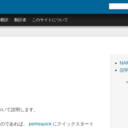
の翻訳
翻訳者
このサイトについて
NA
説
について説明します。
いのであれば、
perlrequick
にクイックスタート