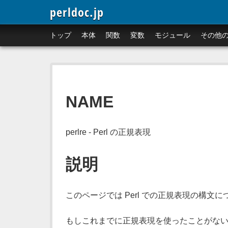
perldoc.jp
トップ
本体
関数
変数
モジュール
その他
NAME
perlre - Perl の正規表現
説明
このページでは Perl での正規表現の構文
もしこれまでに正規表現を使ったことがな