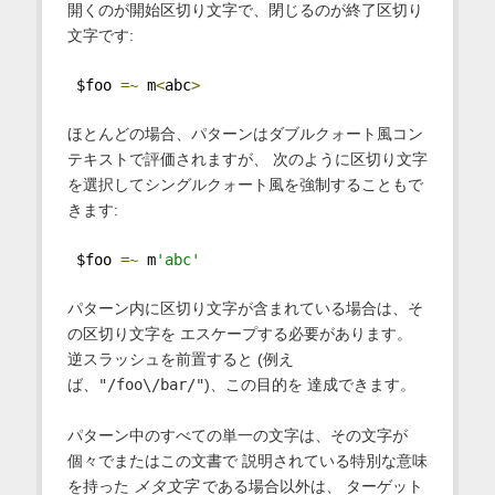
開くのが開始区切り文字で、閉じるのが終了区切り
文字です:
 $foo 
=~
 m
<
abc
>
ほとんどの場合、パターンはダブルクォート風コン
テキストで評価されますが、 次のように区切り文字
を選択してシングルクォート風を強制することもで
きます:
 $foo 
=~
 m
'abc'
パターン内に区切り文字が含まれている場合は、そ
の区切り文字を エスケープする必要があります。
逆スラッシュを前置すると (例え
ば、
"/foo\/bar/"
)、この目的を 達成できます。
パターン中のすべての単一の文字は、その文字が
個々でまたはこの文書で 説明されている特別な意味
を持った
メタ文字
である場合以外は、 ターゲット