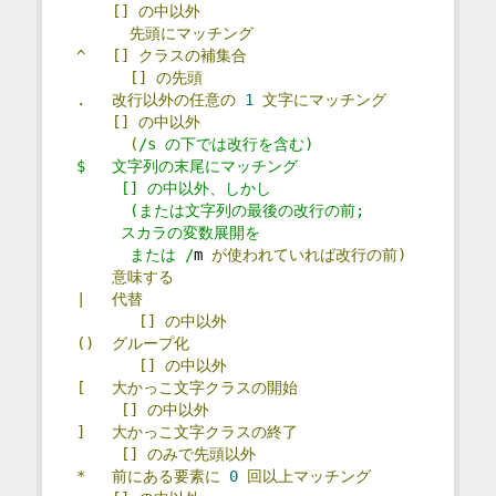
[]
の中以外
先頭にマッチング
^
[]
クラスの補集合
[]
の先頭
.
改行以外の任意の
1
文字にマッチング
[]
の中以外
(
/s の下では改行を含む)
 $   文字列の末尾にマッチング               
      [] の中以外、しかし
       (または文字列の最後の改行の前;       
      スカラの変数展開を
       または /
m 
が使われていれば改行の前)
意味する
|
代替
[]
の中以外
()
グループ化
[]
の中以外
[
大かっこ文字クラスの開始
[]
の中以外
]
大かっこ文字クラスの終了
[]
のみで先頭以外
*
前にある要素に
0
回以上マッチング