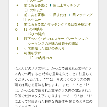
[]
の中以外
+
前にある要素に
1
回以上マッチング
[]
の中以外
?
前にある要素に
0
回または
1
回マッチング
[]
の中以外
{
前にある要素がマッチングする回数を指定す
る
[]
の中以外
並びの開始
{
以下のいくつかのエスケープシーケンスで
シーケンスの意味の修飾子の開始
}
{
で開始した並びの終わり
-
範囲を示す
[]
の内部のみ
ほとんどのメタ文字は、かっこで囲まれた文字クラ
ス内で出現すると 特殊な意味を失うことに注意して
ください; ただし、
"^"
は、そのようなクラスの先
頭では異なる意味を持ちます。 また、
"-"
と
"]"
は、かっこ弧で囲まれた文字クラス内の限定された
位置でだけメタ文字になります; 一方、
"}"
は、
"{"
によって開始された特殊な構造体を 閉じるときにの
みメタ文字です。