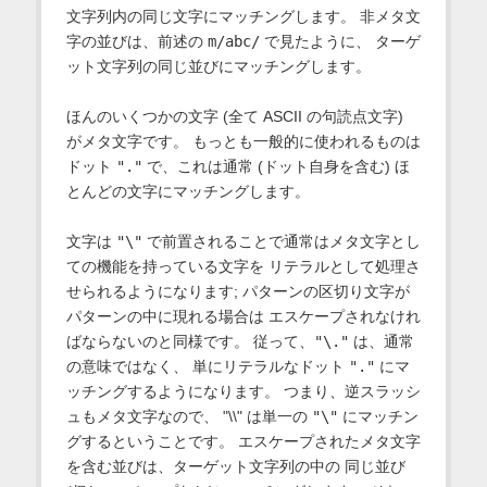
文字列内の同じ文字にマッチングします。 非メタ文
字の並びは、前述の
m/abc/
で見たように、 ターゲ
ット文字列の同じ並びにマッチングします。
ほんのいくつかの文字 (全て ASCII の句読点文字)
がメタ文字です。 もっとも一般的に使われるものは
ドット
"."
で、これは通常 (ドット自身を含む) ほ
とんどの文字にマッチングします。
文字は
"\"
で前置されることで通常はメタ文字とし
ての機能を持っている文字を リテラルとして処理さ
せられるようになります; パターンの区切り文字が
パターンの中に現れる場合は エスケープされなけれ
ばならないのと同様です。 従って、
"\."
は、通常
の意味ではなく、 単にリテラルなドット
"."
にマ
ッチングするようになります。 つまり、逆スラッシ
ュもメタ文字なので、 "\\" は単一の
"\"
にマッチン
グするということです。 エスケープされたメタ文字
を含む並びは、ターゲット文字列の中の 同じ並び