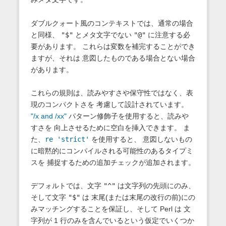
ダブルクォート風のコンテキストでは、通常の場合
と同様、
"$"
とメタ文字でない
"@"
に注意する必
要があります。 これらは変数を補完することができ
ますが、それは 意図したものである場合とない場合
があります。
これらの規則は、読みやすさや保守性ではなく、表
現のコンパクトさを 考慮して設計されています。
"/x and /xx"
パターン修飾子を使用すると、読みや
すさを 向上させるために空白を挿入できます。 ま
た、
re 'strict'
を使用すると、 意図しないもの
に暗黙的にコンパイルされる可能性のあるタイプミ
スを 捕捉するための追加チェックが追加されます。
デフォルトでは、文字
"^"
は文字列の先頭にのみ、
そして文字
"$"
は 末尾(または末尾の改行の前)にの
みマッチングすることを保証し、そして Perl は 文
字列が 1 行のみを含んでいるという仮定でいくつか