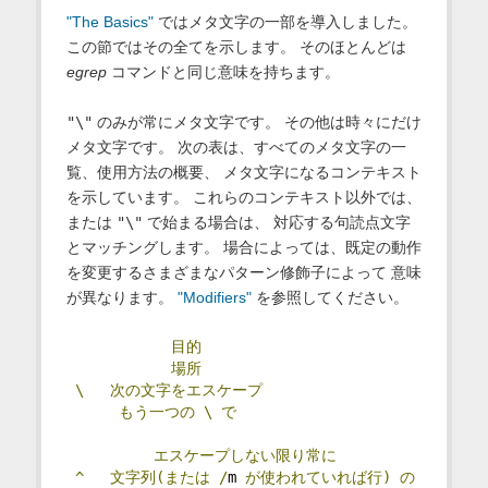
"The Basics"
ではメタ文字の一部を導入しました。
この節ではその全てを示します。 そのほとんどは
egrep
コマンドと同じ意味を持ちます。
"\"
のみが常にメタ文字です。 その他は時々にだけ
メタ文字です。 次の表は、すべてのメタ文字の一
覧、使用方法の概要、 メタ文字になるコンテキスト
を示しています。 これらのコンテキスト以外では、
または
"\"
で始まる場合は、 対応する句読点文字
とマッチングします。 場合によっては、既定の動作
を変更するさまざまなパターン修飾子によって 意味
が異なります。
"Modifiers"
を参照してください。
目的
場所
\
次の文字をエスケープ
もう一つの
\
で
エスケープしない限り常に
^
文字列(または
/
m 
が使われていれば行)
の