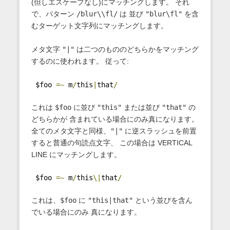
(但しエスケープなし)にマッチングします。 それ
で、パターン
/blur\\fl/
は 並び
"blur\fl"
を含
むターゲット文字列にマッチングします。
メタ文字
"|"
は二つのもののどちらかをマッチング
するのに使われます。 従って:
 $foo 
=~
 m
/
this
|
that
/
これは
$foo
に並び
"this"
または並び
"that"
の
どちらかが 含まれている場合にのみ真になります。
全てのメタ文字と同様、
"|"
に逆スラッシュを前置
すると普通の句読点文字、 この場合は VERTICAL
LINE にマッチングします。
 $foo 
=~
 m
/
this
\|
that
/
これは、
$foo
に
"this|that"
という並びを含ん
でいる場合にのみ 真になります。