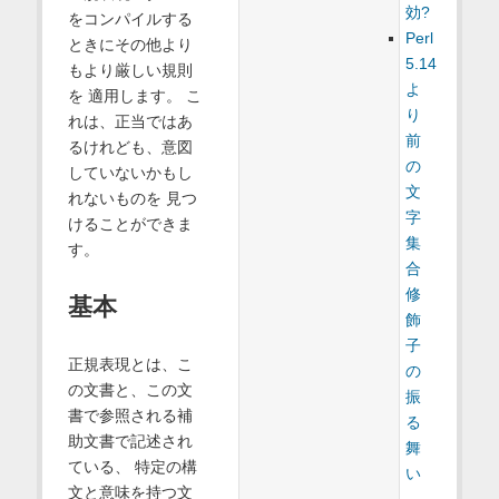
効?
をコンパイルする
Perl
ときにその他より
5.14
もより厳しい規則
よ
を 適用します。 こ
り
れは、正当ではあ
前
るけれども、意図
の
していないかもし
文
れないものを 見つ
字
けることができま
集
す。
合
修
基本
飾
子
正規表現とは、こ
の
の文書と、この文
振
書で参照される補
る
助文書で記述され
舞
ている、 特定の構
い
文と意味を持つ文