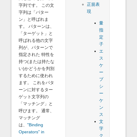
正規表
字列です。 この文
現
字列は「パター
ン」と呼ばれま
量
す。 パターンは、
指
「ターゲット」と
定
呼ばれる他の文字
子
列が、パターンで
エ
指定された 特性を
ス
持つ(または持たな
ケ
い)かどうかを判別
ー
するために使われ
プ
ます。 これをパタ
シ
ーンに対するター
ー
ゲット文字列の
ケ
「マッチング」と
ン
呼びます。 通常、
ス
マッチング
文
は、
"Binding
字
Operators" in
ク