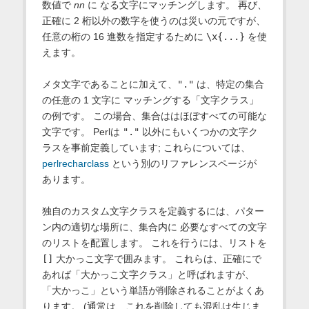
数値で
nn
に なる文字にマッチングします。 再び、
正確に 2 桁以外の数字を使うのは災いの元ですが、
任意の桁の 16 進数を指定するために
\x{...}
を使
えます。
メタ文字であることに加えて、
"."
は、特定の集合
の任意の 1 文字に マッチングする「文字クラス」
の例です。 この場合、集合ははほぼすべての可能な
文字です。 Perlは
"."
以外にもいくつかの文字ク
ラスを事前定義しています; これらについては、
perlrecharclass
という別のリファレンスページが
あります。
独自のカスタム文字クラスを定義するには、パター
ン内の適切な場所に、集合内に 必要なすべての文字
のリストを配置します。 これを行うには、リストを
[]
大かっこ文字で囲みます。 これらは、正確にで
あれば「大かっこ文字クラス」と呼ばれますが、
「大かっこ」という単語が削除されることがよくあ
ります。 (通常は、これを削除しても混乱は生じま