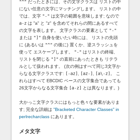
"^"
だったときには、その文字クラスは リストの中
にない任意の文字にマッチングします。 リストの中
では、文字
"-"
は文字の範囲を意味します; なので
a-z
は "a" と "z" を含めてそれらの間にあるすべて
の文字を表します。 文字クラスの要素として
"-"
または
"]"
自身を使いたい時には、 リストの先頭
に (あるいは
"^"
の後に) 置くか、逆スラッシュを
使って エスケープします。
"-"
はリストの終端、
リストを閉じる
"]"
の直前にあったときも リテラ
ルとして扱われます。 (次の例はすべて同じ3文字か
らなる文字クラスです:
[-az]
,
[az-]
,
[a\-z]
。 こ
れらはすべて EBCDIC ベースの文字集合であっても
26文字からなる文字集合
[a-z]
とは異なります。)
大かっこ文字クラスにはもっと色々な要素がありま
す; 完全な詳細は
"Bracketed Character Classes" in
perlrecharclass
にあります。
メタ文字