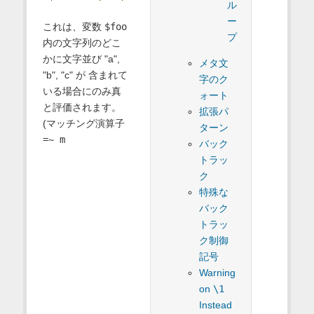
ル
ー
これは、変数
$foo
プ
内の文字列のどこ
かに文字並び "a",
メタ文
"b", "c" が 含まれて
字のク
いる場合にのみ真
ォート
と評価されます。
拡張パ
(マッチング演算子
ターン
=~ m
バック
トラッ
ク
特殊な
バック
トラッ
ク制御
記号
Warning
on
\1
Instead