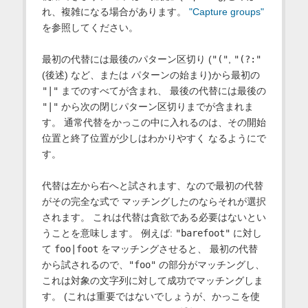
れ、複雑になる場合があります。
"Capture groups"
を参照してください。
最初の代替には最後のパターン区切り (
"("
,
"(?:"
(後述) など、または パターンの始まり)から最初の
"|"
までのすべてが含まれ、 最後の代替には最後の
"|"
から次の閉じパターン区切りまでが含まれま
す。 通常代替をかっこの中に入れるのは、その開始
位置と終了位置が少しはわかりやすく なるようにで
す。
代替は左から右へと試されます、なので最初の代替
がその完全な式で マッチングしたのならそれが選択
されます。 これは代替は貪欲である必要はないとい
うことを意味します。 例えば:
"barefoot"
に対し
て
foo|foot
をマッチングさせると、 最初の代替
から試されるので、
"foo"
の部分がマッチングし、
これは対象の文字列に対して成功でマッチングしま
す。 (これは重要ではないでしょうが、かっこを使