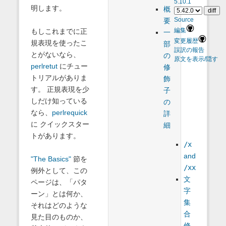
5.10.1
明します。
概
Source
要
もしこれまでに正
編集
一
変更履歴
規表現を使ったこ
部
誤訳の報告
とがないなら、
の
原文を表示/隠す
perlretut
にチュー
修
トリアルがありま
飾
す。 正規表現を少
子
しだけ知っている
の
なら、
perlrequick
詳
に クイックスター
細
トがあります。
/x
and
"The Basics"
節を
/xx
例外として、この
文
ページは、「パタ
字
ーン」とは何か、
集
それはどのような
合
見た目のものか、
修