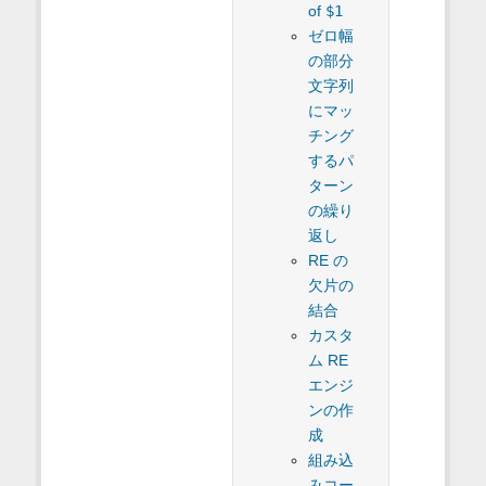
of
$1
ゼロ幅
の部分
文字列
にマッ
チング
するパ
ターン
の繰り
返し
RE の
欠片の
結合
カスタ
ム RE
エンジ
ンの作
成
組み込
みコー