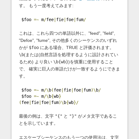
す。 もう一度考えてみます:
 $foo 
=~
 m
/
fee
|
fie
|
foe
|
fum
/
これは、これら四つの単語以外に、"feed", "field",
"Defoe", "fume", その他多くのシーケンスのいずれ
かが
$foo
にある場合、TRUE と評価されます。
\b
(または(自然言語を処理するように設計されてい
るため) より良い
\b{wb}
)を慎重に使用すること
で、 確実に巨人の単語だけが一致するようにできま
す。
 $foo 
=~
 m
/\
b
(
fee
|
fie
|
foe
|
fum
)\
b
/
 $foo 
=~
 m
/\
b
{
wb
}
(
fee
|
fie
|
foe
|
fum
)\
b
{
wb
}/
最後の例は、文字
"{"
と
"}"
がメタ文字であるこ
とを示しています。
エスケープシーケンスのもう一つの使用法は、文字