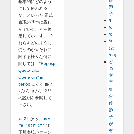
基本的にどのよう
飾
にして使われる
子
か、といった 正規
/l
表現の基本に親し
/u
んでいることを仮
/d
定しています。 そ
/a
れらをどのように
(と
使うのかやそれに
/aa)
関する様々な例に
ど
関しては、
"Regexp
の
Quote-Like
文
Operators" in
字
perlop
にある
m//
,
集
s///
,
qr//
,
"??"
合
の説明を参照して
修
下さい。
飾
子
v5.22 から、
use
が
re 'strict'
は、
有
正規表現パターン