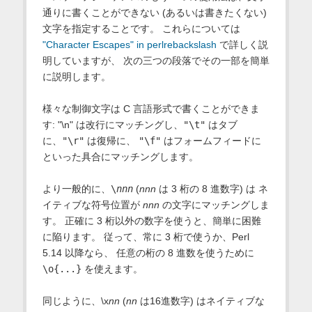
通りに書くことができない (あるいは書きたくない)
文字を指定することです。 これらについては
"Character Escapes" in perlrebackslash
で詳しく説
明していますが、 次の三つの段落でその一部を簡単
に説明します。
様々な制御文字は C 言語形式で書くことができま
す: "\n" は改行にマッチングし、
"\t"
はタブ
に、
"\r"
は復帰に、
"\f"
はフォームフィードに
といった具合にマッチングします。
より一般的に、
\
nnn
(
nnn
は 3 桁の 8 進数字) は ネ
イティブな符号位置が
nnn
の文字にマッチングしま
す。 正確に 3 桁以外の数字を使うと、簡単に困難
に陥ります。 従って、常に 3 桁で使うか、Perl
5.14 以降なら、 任意の桁の 8 進数を使うために
\o{...}
を使えます。
同じように、\x
nn
(
nn
は16進数字) はネイティブな