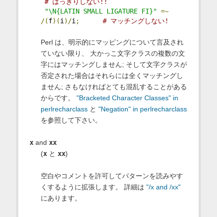
# はっきりしない!!
"\N{LATIN SMALL LIGATURE FI}"
=~
/(
f
)(
i
)/
i
;
# マッチングしない!
Perl は、明示的にマッピングについて言及され
ていない限り、 大かっこ文字クラスの複数の文
字にはマッチングしません; そして文字クラスが
否定された場合はそれらには全くマッチングし
ません; さもなければとても混乱することがある
からです。
"Bracketed Character Classes" in
perlrecharclass
と
"Negation" in perlrecharclass
を参照して下さい。
x
and
xx
(
x
と
xx
)
空白やコメントを許可してパターンを読みやす
くするように拡張します。 詳細は
"/x and /xx"
にあります。