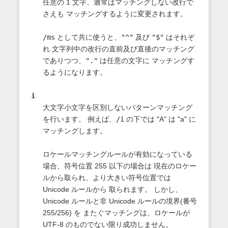
任意の 1 文字、通常はマッチングしない改行で
さえも マッチングするように変更されます。
/ms
として共に使うと、
"^"
及び
"$"
はそれぞ
れ 文字列中の改行の直前及び直後のマッチング
でありつつ、
"."
は任意の文字に マッチングす
るようになります。
i
大文字小文字を区別しないパターンマッチング
を行います。 例えば、
/i
の下では "A" は "a" に
マッチングします。
ロケールマッチングルールが有効になっている
場合、符号位置 255 以下の場合は 現在のロケー
ルから取られ、より大きい符号位置では
Unicode ルールから 取られます。 しかし、
Unicode ルールと非 Unicode ルールの境界(番号
255/256) を またぐマッチングは、ロケールが
UTF-8 のものでない限り成功しません。