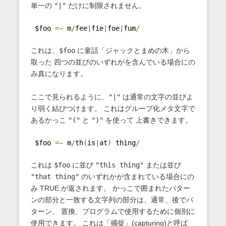
単一の
"|"
だけに制限されません。
 $foo 
=~
 m
/
fee
|
fie
|
foe
|
fum
/
これは、
$foo
に童話「ジャックとまめの木」から
取った 四つの並びのいずれがを含んでいる場合にの
み真になります。
ここで見られるように、
"|"
は通常の文字の並びよ
り弱く結びつけます。 これはグループ化メタ文字で
あるかっこ
"("
と
")"
を使って 上書きできます。
 $foo 
=~
 m
/
th
(
is
|
at
)
 thing
/
これは
$foo
に並び
"this thing"
または並び
"that thing"
のいずれかが含まれている場合にの
み TRUE が返されます。 かっこで囲まれたパター
ンの部分と一致する文字列の部分は、通常、後でパ
ターン、 置換、プログラムで使用するために個別に
使用できます。 これは「捕捉」(capturing)と呼ば