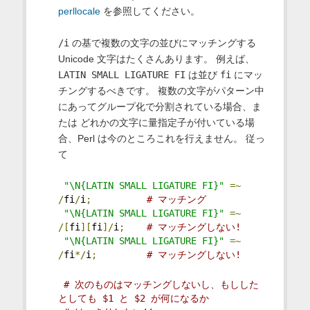
perllocale
を参照してください。
/i
の基で複数の文字の並びにマッチングする
Unicode 文字はたくさんあります。 例えば、
LATIN SMALL LIGATURE FI
は並び
fi
にマッ
チングするべきです。 複数の文字がパターン中
にあってグループ化で分割されている場合、ま
たは どれかの文字に量指定子が付いている場
合、Perl は今のところこれを行えません。 従っ
て
"\N{LATIN SMALL LIGATURE FI}"
=~
/
fi
/
i
;
# マッチング
"\N{LATIN SMALL LIGATURE FI}"
=~
/[
fi
][
fi
]/
i
;
# マッチングしない!
"\N{LATIN SMALL LIGATURE FI}"
=~
/
fi
*/
i
;
# マッチングしない!
# 次のものはマッチングしないし、もしした
としても $1 と $2 が何になるか