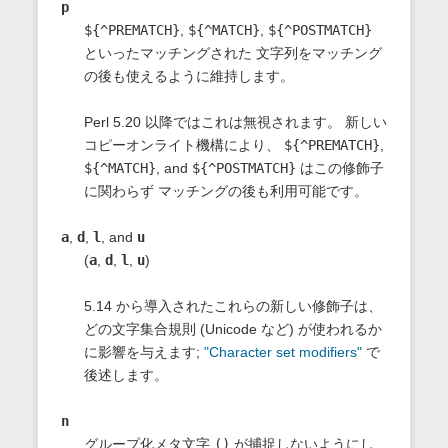
p
${^PREMATCH}
,
${^MATCH}
,
${^POSTMATCH}
といったマッチングされた 文字列をマッチング
の後も使えるように維持します。
Perl 5.20 以降ではこれは無視されます。 新しい
コピーオンライト機構により、
${^PREMATCH}
,
${^MATCH}
, and
${^POSTMATCH}
はこの修飾子
に関わらず マッチングの後も利用可能です。
a
,
d
,
l
, and
u
(
a
,
d
,
l
,
u
)
5.14 から導入されたこれらの新しい修飾子は、
どの文字集合規則 (Unicode など) が使われるか
に影響を与えます;
"Character set modifiers"
で
後述します。
n
グループ化メタ文字
()
が捕捉しないようにし