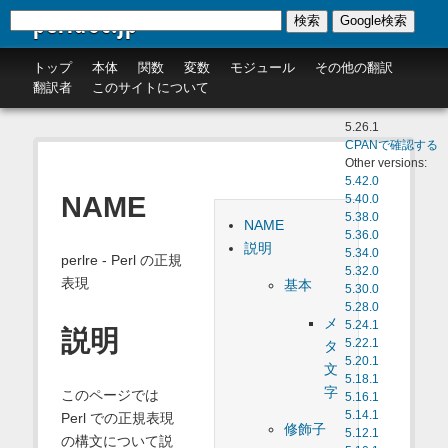
perldoc.jp
検索
Google検索
トップ
本体
関数
変数
モジュール
その他の翻訳
翻訳者
このサイトについて
5.26.1
CPANで確認する
Other versions:
5.42.0
NAME
5.40.0
5.38.0
NAME
5.36.0
説明
5.34.0
perlre - Perl の正規
5.32.0
表現
基本
5.30.0
5.28.0
メ
5.24.1
説明
5.22.1
タ
5.20.1
文
5.18.1
字
このページでは
5.16.1
5.14.1
Perl での正規表現
修飾子
5.12.1
の構文について説