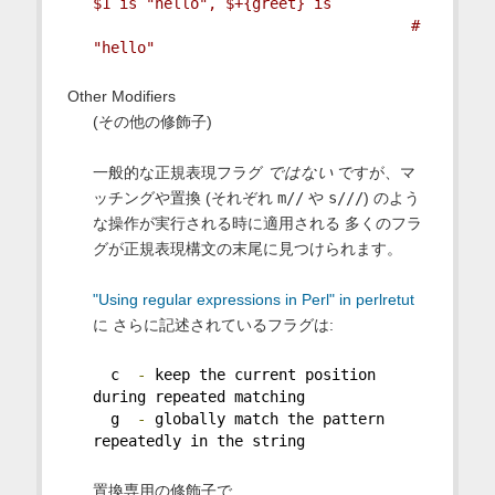
$1 is "hello", $+{greet} is
# 
"hello"
Other Modifiers
(その他の修飾子)
一般的な正規表現フラグ
ではない
ですが、マ
ッチングや置換 (それぞれ
m//
や
s///
) のよう
な操作が実行される時に適用される 多くのフラ
グが正規表現構文の末尾に見つけられます。
"Using regular expressions in Perl" in perlretut
に さらに記述されているフラグは:
  c  
-
 keep the current position 
during repeated matching
  g  
-
 globally match the pattern 
repeatedly in the string
置換専用の修飾子で