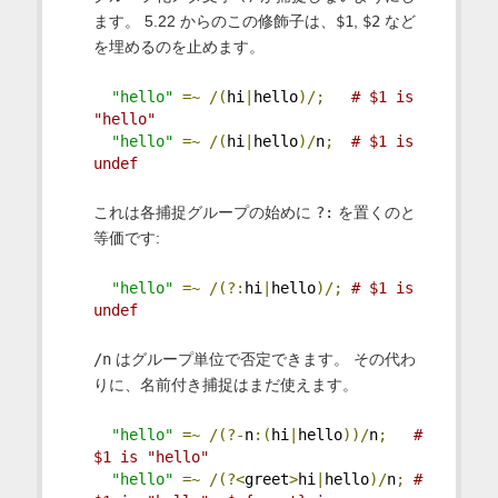
ます。 5.22 からのこの修飾子は、
$1
,
$2
など
を埋めるのを止めます。
"hello"
=~
/(
hi
|
hello
)/;
# $1 is 
"hello"
"hello"
=~
/(
hi
|
hello
)/
n
;
# $1 is 
undef
これは各捕捉グループの始めに
?:
を置くのと
等価です:
"hello"
=~
/(?:
hi
|
hello
)/;
# $1 is 
undef
/n
はグループ単位で否定できます。 その代わ
りに、名前付き捕捉はまだ使えます。
"hello"
=~
/(?-
n
:(
hi
|
hello
))/
n
;
# 
$1 is "hello"
"hello"
=~
/(?<
greet
>
hi
|
hello
)/
n
;
# 