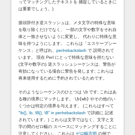
ってマッチングしたテキストを 捕捉しているときに
は重要でしょう。)
接頭辞付き逆スラッシュは、メタ文字の特殊な意味
を取り除くだけでなく、 一部の文字や数字をそれ自
体と一致させないように変更し、 代わりに特殊な意
味を持つようにします。 これらは「エスケープシー
ケンス」と呼ばれ、
perlrebackslash
で 説明されて
います。 現在 Perl にとって特殊な意味を持たない
(文字や数字の) 逆スラッシュシーケンスは、警告が
有効になっている場合に警告を発します; これらは
将来使用するために予約されているためです。
そのようなシーケンスのひとつは
\b
です; これはあ
る種の境界にマッチします。
\b{wb}
やその他のい
くつかは特定の境界を与えます。 (これらはすべて
"\b{}, \b, \B{}, \B" in perlrebackslash
で詳細に 記述
されています。) これらは文字ではなく、文字と文
字の間のゼロ幅の スペースにマッチングすることに
注意してください。 これらは
ゼロ幅言明
の例で