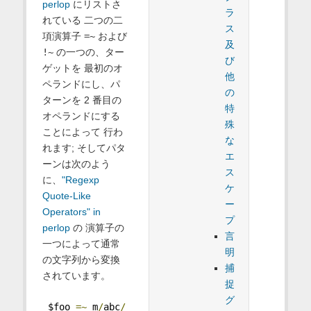
perlop
にリストさ
ラ
れている 二つの二
ス
項演算子
=~
および
及
!~
の一つの、ター
び
ゲットを 最初のオ
他
ペランドにし、パ
の
ターンを 2 番目の
特
オペランドにする
殊
ことによって 行わ
な
れます; そしてパタ
エ
ーンは次のよう
ス
に、
"Regexp
ケ
Quote-Like
ー
Operators" in
プ
perlop
の 演算子の
言
一つによって通常
明
の文字列から変換
捕
されています。
捉
グ
 $foo 
=~
 m
/
abc
/