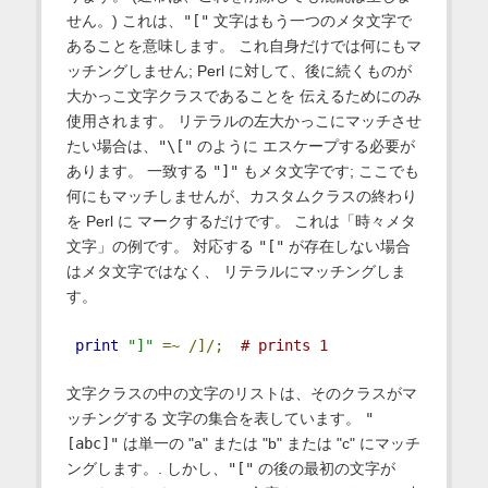
せん。) これは、
"["
文字はもう一つのメタ文字で
あることを意味します。 これ自身だけでは何にもマ
ッチングしません; Perl に対して、後に続くものが
大かっこ文字クラスであることを 伝えるためにのみ
使用されます。 リテラルの左大かっこにマッチさせ
たい場合は、
"\["
のように エスケープする必要が
あります。 一致する
"]"
もメタ文字です; ここでも
何にもマッチしませんが、カスタムクラスの終わり
を Perl に マークするだけです。 これは「時々メタ
文字」の例です。 対応する
"["
が存在しない場合
はメタ文字ではなく、 リテラルにマッチングしま
す。
print
"]"
=~
/]/;
# prints 1
文字クラスの中の文字のリストは、そのクラスがマ
ッチングする 文字の集合を表しています。
"
[abc]"
は単一の "a" または "b" または "c" にマッチ
ングします。. しかし、
"["
の後の最初の文字が