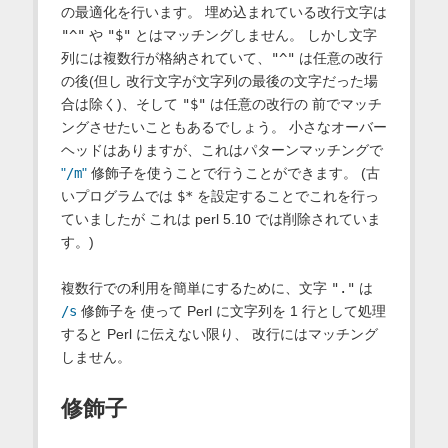
の最適化を行います。 埋め込まれている改行文字は
"^"
や
"$"
とはマッチングしません。 しかし文字
列には複数行が格納されていて、
"^"
は任意の改行
の後(但し 改行文字が文字列の最後の文字だった場
合は除く)、そして
"$"
は任意の改行の 前でマッチ
ングさせたいこともあるでしょう。 小さなオーバー
ヘッドはありますが、これはパターンマッチングで
"
/m
"
修飾子を使うことで行うことができます。 (古
いプログラムでは
$*
を設定することでこれを行っ
ていましたが これは perl 5.10 では削除されていま
す。)
複数行での利用を簡単にするために、文字
"."
は
/s
修飾子を 使って Perl に文字列を 1 行として処理
すると Perl に伝えない限り、 改行にはマッチング
しません。
修飾子