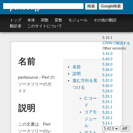
perldoc.jp
検索
Google検索
トップ
本体
関数
変数
モジュール
その他の翻訳
翻訳者
このサイトについて
5.16.1
CPANで確認する
Other versions:
5.42.0
名前
5.40.0
5.38.0
名前
5.36.0
説明
5.34.0
perlsource - Perl の
進む方向を見
5.32.0
ソースツリーのガ
5.30.0
つける
イド
5.28.0
5.26.1
C コー
5.24.1
ド
説明
5.22.1
コアモ
5.20.1
5.18.1
ジュー
5.14.1
この文書は、Perl
ル
ソースツリーのレ
テスト