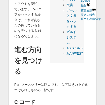
Source
イアウトを記述し
文書
編集
ています。 Perl コ
ツール
変更履歴
アをハックする場
誤訳の報告
と文書
原文を表示/隠す
合は、これがあな
をハッ
たの探しているも
クする
のを見つける 助け
ビルド
になるでしょう。
システ
ム
進む方向
AUTHORS
MANIFEST
を見つけ
る
Perl ソースツリーは巨大です。 以下はその中で見
つけられるものの一部です:
C コード