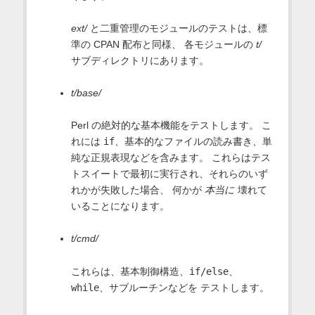
ext/
と二重管理のモジュールのテストは、標
準の CPAN 配布と同様、 各モジュールの
t/
サブディレクトリにあります。
t/base/
Perl の絶対的な基本機能をテストします。 こ
れには
if
、基本的なファイルの読み書き、単
純な正規表現などを含みます。 これらはテス
トスイートで最初に実行され、それらのいず
れかが失敗した場合、 何かが
本当に
壊れて
いることになります。
t/cmd/
これらは、基本制御構造、
if/else
、
while
、サブルーチンなどを テストします。