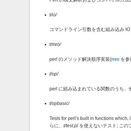
t/io/
コマンドライン引数を含む組み込み IO
t/mro/
perl のメソッド解決順序実装(
mro
を参
t/op/
perl に組み込まれている関数のう
t/opbasic/
Tests for perl's built in functions which, 
らに、
t/test.pl
を使えないテスト; こ