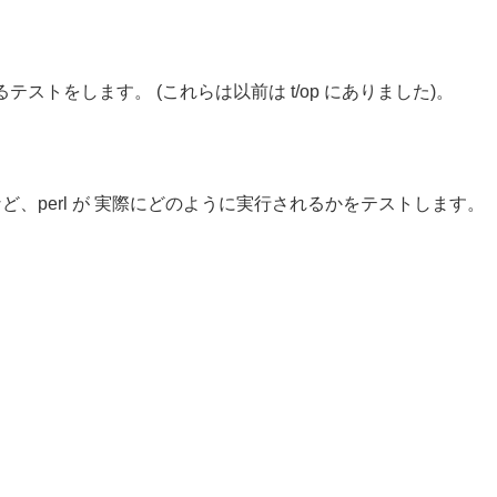
ストをします。 (これらは以前は t/op にありました)。
など、perl が 実際にどのように実行されるかをテストします。