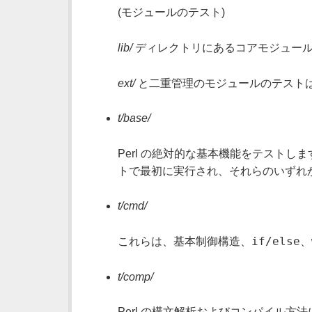
(モジュールのテスト)
lib/
ディレクトリにあるコアモジュール
ext/
と二重管理のモジュールのテストは、
t/base/
Perl の絶対的な基本機能をテストしま
トで最初に実行され、それらのいずれ
t/cmd/
if/else
これらは、基本制御構造、
、
t/comp/
Perl の構文解析およびコンパイル