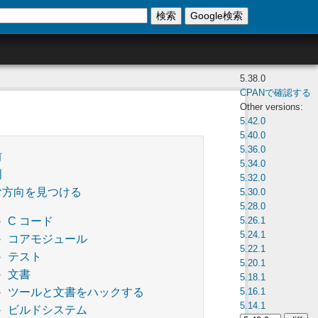
検索
Google検索
5.38.0
CPANで確認する
Other versions:
5.42.0
5.40.0
5.36.0
前
5.34.0
明
5.32.0
む方向を見つける
5.30.0
5.28.0
5.26.1
C コード
5.24.1
コアモジュール
5.22.1
テスト
5.20.1
文書
5.18.1
5.16.1
ツールと文書をハックする
5.14.1
ビルドシステム