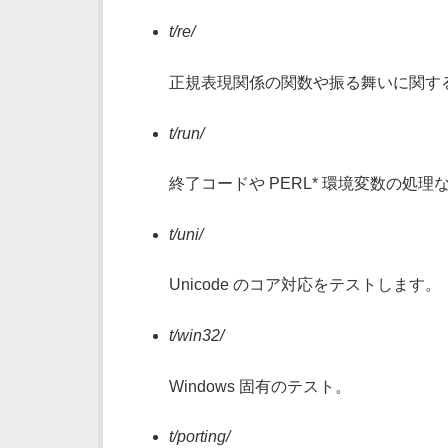
t/re/
正規表現関係の関数や振る舞いに関するテ
t/run/
終了コードや PERL* 環境変数の処理
t/uni/
Unicode のコア対応をテストします。
t/win32/
Windows 固有のテスト。
t/porting/