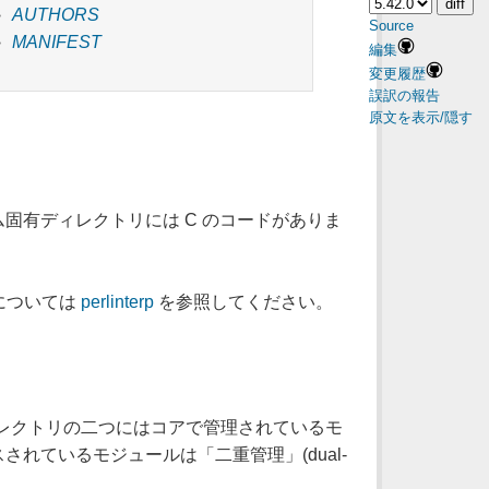
AUTHORS
Source
MANIFEST
編集
変更履歴
誤訳の報告
原文を表示/隠す
固有ディレクトリには C のコードがありま
については
perlinterp
を参照してください。
ィレクトリの二つにはコアで管理されているモ
されているモジュールは「二重管理」(dual-