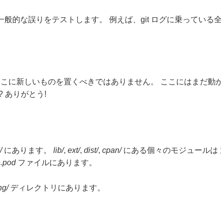
般的な誤りをテストします。 例えば、git ログに乗っている
ここに新しいものを置くべきではありません。 ここにはまだ動
 ありがとう!
/
にあります。
lib/
,
ext/
,
dist/
,
cpan/
にある個々のモジュールは
.pod
ファイルにあります。
ng/
ディレクトリにあります。