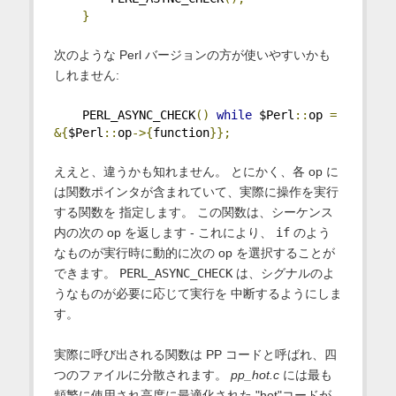
}
次のような Perl バージョンの方が使いやすいかも
しれません:
    PERL_ASYNC_CHECK
()
while
 $Perl
::
op 
=
&{
$Perl
::
op
->{
function
}};
ええと、違うかも知れません。 とにかく、各 op に
は関数ポインタが含まれていて、実際に操作を実行
する関数を 指定します。 この関数は、シーケンス
内の次の op を返します - これにより、
if
のよう
なものが実行時に動的に次の op を選択することが
できます。
PERL_ASYNC_CHECK
は、シグナルのよ
うなものが必要に応じて実行を 中断するようにしま
す。
実際に呼び出される関数は PP コードと呼ばれ、四
つのファイルに分散されます。
pp_hot.c
には最も
頻繁に使用され高度に最適化された "hot"コードが