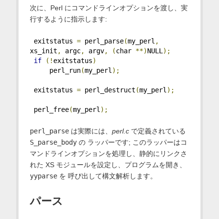
次に、Perl にコマンドラインオプションを渡し、実
行するように指示します:
 exitstatus 
=
 perl_parse
(
my_perl
,
xs_init
,
 argc
,
 argv
,
(
char 
**)
NULL
);
if
(!
exitstatus
)
     perl_run
(
my_perl
);
 exitstatus 
=
 perl_destruct
(
my_perl
);
 perl_free
(
my_perl
);
perl_parse
は実際には、
perl.c
で定義されている
S_parse_body
の ラッパーです; このラッパーはコ
マンドラインオプションを処理し、静的にリンクさ
れた XS モジュールを設定し、プログラムを開き、
yyparse
を 呼び出して構文解析します。
パース