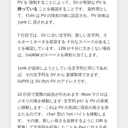
PV を 強制することによって、SV が有効な PV を
持っている
ことを確認することです。 副作用とし
て、
tlen
は PV の現在の値に設定され、PV 自体は
junk
に 戻されます。
7 行目では、SV に古い文字列、新しい文字列、ヌ
ルターミネータを収容する 十分なスペースがあるこ
とを確認しています。
LEN
が十分に大きくない場合
は、
SvGROW
がスペースを再割り当てします。
junk
が追加しようとしている文字列と同じであれ
ば、その文字列を SV から 直接取得できます;
SvPVX
は SV 内の PV のアドレスです。
10 行目で実際の結合が行われます:
Move
マクロは
メモリの塊を移動します: 文字列
ptr
を PV の末尾
に移動します - これは PV の先頭に現在の長さを加
えたものです。
char
型の
len
バイトを移動しま
す。 その後、新しい長さを反映するように
CUR
を
変更して文字列を拡張したことを Perl に伝える必