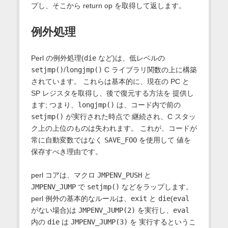
プし、そこから return op を取得して返します。
例外処理
Perl の例外処理(
die
など)は、低レベルの
setjmp()
/
longjmp()
C ライブラリ関数の上に構築
されています。 これらは基本的に、現在の PC と
SP レジスタを取得し、後で復元する方法を 提供し
ます; つまり、
longjmp()
は、コード内で前の
setjmp()
が実行された時点で 継続され、C スタッ
ク上の上位のものは失われます。 これが、コードが
常に自動変数ではなく
SAVE_FOO
を使用して 値を
保存すべき理由です。
perl コアは、マクロ
JMPENV_PUSH
と
JMPENV_JUMP
で
setjmp()
などをラップします。
perl 例外の基本的なルールは、
exit
と
die
(
eval
がない場合)は
JMPENV_JUMP(2)
を実行し、
eval
内の
die
は
JMPENV_JUMP(3)
を 実行するというこ