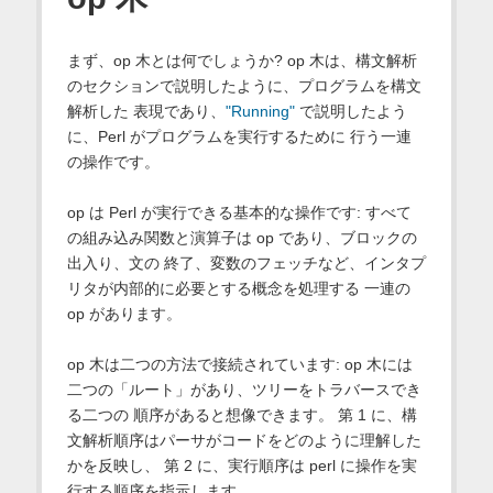
まず、op 木とは何でしょうか? op 木は、構文解析
のセクションで説明したように、プログラムを構文
解析した 表現であり、
"Running"
で説明したよう
に、Perl がプログラムを実行するために 行う一連
の操作です。
op は Perl が実行できる基本的な操作です: すべて
の組み込み関数と演算子は op であり、ブロックの
出入り、文の 終了、変数のフェッチなど、インタプ
リタが内部的に必要とする概念を処理する 一連の
op があります。
op 木は二つの方法で接続されています: op 木には
二つの「ルート」があり、ツリーをトラバースでき
る二つの 順序があると想像できます。 第 1 に、構
文解析順序はパーサがコードをどのように理解した
かを反映し、 第 2 に、実行順序は perl に操作を実
行する順序を指示します。