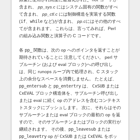
含まれ、
pp_sys.c
にはシステム固有の関数がすべ
て含まれ、
pp_ctl.c
には制御構造を実装する関数
(
if
、
while
など)が含まれ、
pp.c
にはその他のすべ
てが含まれます。 これらは、言ってみれば、Perl
の組み込み関数と演算子の C コードです。
各
pp_
関数は、次の op へのポインタを返すことが
期待されていることに 注意してください。 perl サ
ブルーチン (および eval ブロック)への呼び出し
は、同じ runops ループ内で処理され、C スタック
上の余分なスペースを消費しません。 たとえば、
pp_entersub
と
pp_entertry
は、
CxSUB
または
CxEVAL
ブロック構造体を、サブルーチン呼び出し
または eval に続く op のアドレスを含むコンテキス
トスタックにプッシュします。 次に、それらはその
サブルーチンまたは eval ブロックの最初の op を返
すので、 そのサブルーチンまたはブロックの実行が
継続されます。 その後、
pp_leavesub
または
pp_leavetry
op が
CxSUB
または
CxEVAL
をポッ