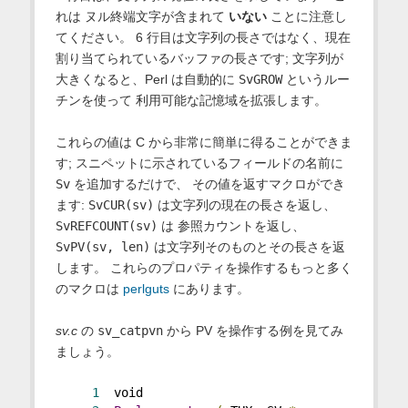
れは ヌル終端文字が含まれて
いない
ことに注意し
てください。 6 行目は文字列の長さではなく、現在
割り当てられているバッファの長さです; 文字列が
大きくなると、Perl は自動的に
SvGROW
というルー
チンを使って 利用可能な記憶域を拡張します。
これらの値は C から非常に簡単に得ることができま
す; スニペットに示されているフィールドの名前に
Sv
を追加するだけで、 その値を返すマクロができ
ます:
SvCUR(sv)
は文字列の現在の長さを返し、
SvREFCOUNT(sv)
は 参照カウントを返し、
SvPV(sv, len)
は文字列そのものとその長さを返
します。 これらのプロパティを操作するもっと多く
のマクロは
perlguts
にあります。
sv.c
の
sv_catpvn
から PV を操作する例を見てみ
ましょう。
1
  void