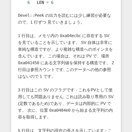
6
   LEN 
=
6
Devel::Peek
の出力を読むには少し練習が必要な
ので、1 行ずつ 見ていきましょう。
1 行目は、メモリ内の
0xa04ecbc
に存在する SV
を見ていることを示しています。 SV 自体は非常に
単純な構造ですが、より複雑な構造へのポインタを
含んでいます。 この場合は、それは PV で、場所
0xa041450
にある文字列値を保持する構造です。 2
行目は参照カウントです; このデータへの他の参照
はないので 1 です。
3 行目はこの SV のフラグです - これをPVとして使
用しても問題ありません; これは読み取り専用の SV
(定数であるため)であり、データは内部的に PV で
す。 次に、位置
0xa0484e0
から始まる文字列の内
容を取得します。
5 行目は、文字列の現在の長さを示しています - こ