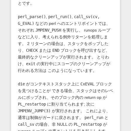
とです。
perl_parse()
,
perl_run()
,
call_sv(cv,
G_EVAL)
などの perl へのエントリポイントでは、
それぞれ
JMPENV_PUSH
を実行し、 runops ループ
などに入り、考えられる例外リターンを処理しま
す。 2 リターンの場合は、スタックをポップした
り、
CHECK
または
END
ブロックを呼び出すなど、
最終的なクリーンアップが実行されます。 とりわ
け、
exit
の実行中にスコープのクリーンアップが
行われる方法は このようになっています。
die
がコンテキストスタック上に
CxEVAL
ブロック
を見つけることが できる場合、スタックはそのレベ
ルにポップされ、そのブロック内の return op が
PL_restartop
に割り当てられます; 次に
JMPENV_JUMP(3)
が実行されます。 これにより、
通常は制御がガードに戻されます。
perl_run
と
call_sv
の場合、非 NULL の
PL_restartop
が
runops ループへの再エントリを引き起こします。