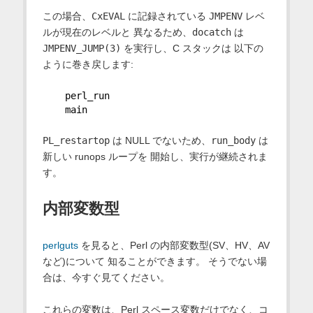
この場合、
CxEVAL
に記録されている
JMPENV
レベ
ルが現在のレベルと 異なるため、
docatch
は
JMPENV_JUMP(3)
を実行し、C スタックは 以下の
ように巻き戻します:
    perl_run
    main
PL_restartop
は NULL でないため、
run_body
は
新しい runops ループを 開始し、実行が継続されま
す。
内部変数型
perlguts
を見ると、Perl の内部変数型(SV、HV、AV
など)について 知ることができます。 そうでない場
合は、今すぐ見てください。
これらの変数は、Perl スペース変数だけでなく、コ