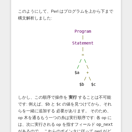
このようにして、Perl はプログラムを上から下まで
構文解析しました:
Program
|
Statement
|
=
/ \
                         /
\
                        $a   
+
/
\
                          $b   $c
しかし、この順序で操作を
実行
することは不可能
です: 例えば、
$b
と
$c
の値を見つけてから、それ
らを一緒に追加する 必要があります。 そのため、
op 木を通るもう一つの糸は実行順序です: 各 op に
は、次に実行される op を指すフィールド
op_next
があるので、 これらのポインタに従って perl がど