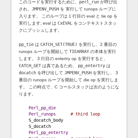
このコードを実行するために、
perl_run
が呼び出
され、
JMPENV_PUSH
を 実行して runops ループに
入ります。 このループは 1 行目の eval と tie op を
実行します; eval は
CxEVAL
をコンテキストスタッ
クにプッシュします。
pp_tie
は
CATCH_SET(TRUE)
を実行し、2 番目の
runops ループを開始して
TIEARRAY
の本体を実行
します。 3 行目の entertry op を実行すると、
CATCH_GET
は真であるため、
pp_entertry
は
docatch
を呼び出して
JMPENV_PUSH
を実行し、 3
番目の runops ループを開始して die op を実行しま
す。 この時点で、C コールスタックは次のようにな
ります。
Perl_pp_die
Perl_runops
# third loop
    S_docatch_body
    S_docatch
Perl_pp_entertry