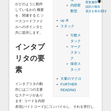
変更履歴
がどのように動作
内部変
誤訳の報告
しているかの 概要
数型
原文を表示/隠す
を、関連する C ソ
op 木
ースコードファイ
スタック
ルへのポインタと
共に提供します。
引数ス
タック
インタプ
マーク
スタッ
リタの要
ク
保存ス
素
タック
大量のマクロ
インタプリタの動
FURTHER
作には二つの主要
READING
なステージがあり
ます: コードを内部
表現(バイトコード)にコンパイルし、それを実行し