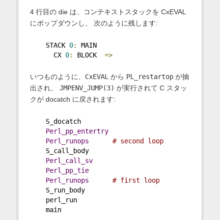
4 行目の die は、コンテキストスタックを CxEVAL
にポップダウンし、 次のように残します:
    STACK 
0
:
 MAIN
      CX 
0
:
 BLOCK  
=>
いつものように、
CxEVAL
から
PL_restartop
が抽
出され、
JMPENV_JUMP(3)
が実行されて C スタッ
クが docatch に戻されます:
    S_docatch
Perl_pp_entertry
Perl_runops
# second loop
    S_call_body
Perl_call_sv
Perl_pp_tie
Perl_runops
# first loop
    S_run_body
    perl_run
    main