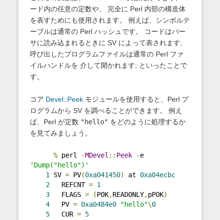
ード内の任意の定数や、 完全に Perl 内部の構造体
を表すためにも使用されます。 例えば、シンボルテ
ーブルは通常の Perl ハッシュです。 コードはパー
サに読み込まれるときに SV によって表されます;
呼び出したプログラムファイルは通常の Perl ファ
イルハンドルを 介して開かれます; といったことで
す。
コア
Devel::Peek
モジュールを使用すると、Perl プ
ログラムから SV を調べることができます。 例え
ば、Perl が定数
"hello"
をどのように処理するか
を見てみましょう。
%
 perl 
-
MDevel
::
Peek
-
e 
'Dump("hello")'
1
 SV 
=
 PV
(
0xa041450
)
 at 
0xa04ecbc
2
   REFCNT 
=
1
3
   FLAGS 
=
(
POK
,
READONLY
,
pPOK
)
4
   PV 
=
0xa0484e0
"hello"
\
0
5
   CUR 
=
5