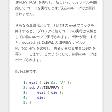
JMPENV_PUSH
を実行し、新しい runops レベルを開
始して コードを実行します; 現在のループでは実行
されません。
さらなる最適化として、
FETCH
の eval ブロックを
終了すると、 ブロックに続くコードの実行は依然と
して内側のループで実行されます。 例外が発生する
と、
docatch
は
CxEVAL
の
JMPENV
レベルと
PL_top_env
を比較し、両者が異なる場合は例外を
再スローします。 このようにして、内側のループは
ポップされます。
以下は例です:
1
:
eval
{
 tie 
@a
,
'A'
};
2
:
sub
 A
::
TIEARRAY 
{
3
:
eval
{
die
};
4
:
die
;
5
:
}