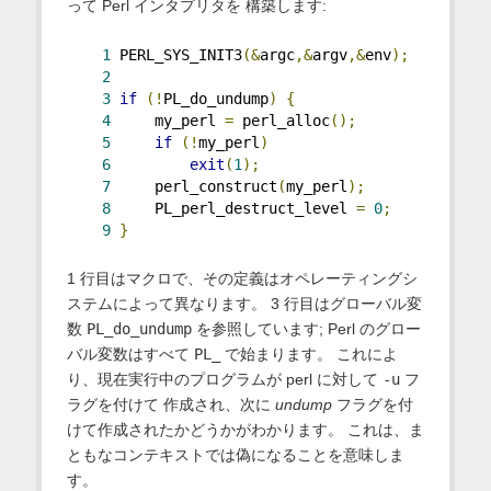
って Perl インタプリタを 構築します:
1
 PERL_SYS_INIT3
(&
argc
,&
argv
,&
env
);
2
3
if
(!
PL_do_undump
)
{
4
     my_perl 
=
 perl_alloc
();
5
if
(!
my_perl
)
6
exit
(
1
);
7
     perl_construct
(
my_perl
);
8
     PL_perl_destruct_level 
=
0
;
9
}
1 行目はマクロで、その定義はオペレーティングシ
ステムによって異なります。 3 行目はグローバル変
数
PL_do_undump
を参照しています; Perl のグロー
バル変数はすべて
PL_
で始まります。 これによ
り、現在実行中のプログラムが perl に対して
-u
フ
ラグを付けて 作成され、次に
undump
フラグを付
けて作成されたかどうかがわかります。 これは、ま
ともなコンテキストでは偽になることを意味しま
す。