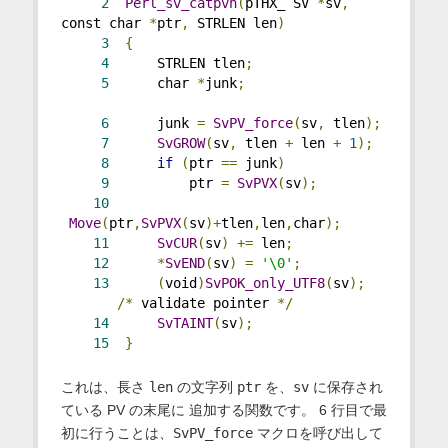
2
Perl_sv_catpvn
(
pTHX_ SV 
*
sv
,
const char 
*
ptr
,
 STRLEN len
)
3
{
4
      STRLEN tlen
;
5
      char 
*
junk
;
6
      junk 
=
SvPV_force
(
sv
,
 tlen
);
7
SvGROW
(
sv
,
 tlen 
+
 len 
+
1
);
8
if
(
ptr 
==
 junk
)
9
          ptr 
=
SvPVX
(
sv
);
10
Move
(
ptr
,
SvPVX
(
sv
)+
tlen
,
len
,
char
);
11
SvCUR
(
sv
)
+=
 len
;
12
*
SvEND
(
sv
)
=
'\0'
;
13
(
void
)
SvPOK_only_UTF8
(
sv
);
/*
 validate pointer 
*/
14
SvTAINT
(
sv
);
15
}
これは、長さ
len
の文字列
ptr
を、
sv
に保存され
ている PV の末尾に 追加する関数です。 6 行目で最
初に行うことは、
SvPV_force
マクロを呼び出して