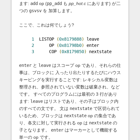
ます:
add
op (
pp_add
も
pp_hot.c
にあります) が二
つの
gsvsv
を 加算します。
ここで、これは何でしょう?
1
  LISTOP 
(
0x8179888
)
 leave
2
      OP 
(
0x81798b0
)
 enter
3
      COP 
(
0x8179850
)
 nextstate
enter
と
leave
はスコープ op であり、それらの仕
事は、ブロックに 入ったり出たりするたびにハウス
キーピングを実行することです: レキシカル変数は
整理され、参照されていない変数は破棄され、など
です。 すべてのプログラムには最初の 3 行があり
ます:
leave
はリストであり、その子はブロック内
のすべての文です。 文は
nextstate
で区切られて
いるため、ブロックは
nextstate
op の集合であ
り、各文に対して実行される op は
nextstate
の
子となります。
enter
はマーカーとして機能する
単一の op です。