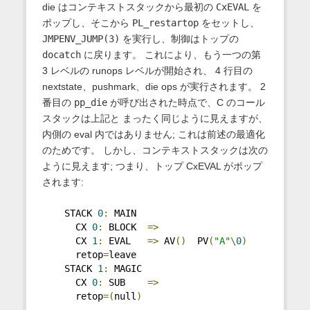
die はコンテキストスタックから最初の
CxEVAL
を
ポップし、そこから
PL_restartop
をセットし、
JMPENV_JUMP(3)
を実行し、制御はトップの
docatch
に戻ります。 これにより、もう一つの第
3 レベルの runops レベルが開始され、 4 行目の
nextstate、pushmark、die ops が実行されます。 2
番目の
pp_die
が呼び出された時点で、C のコール
スタックは上記と まったく同じように見えますが、
内側の eval 内ではありません; これは前述の最適化
のためです。 しかし、コンテキストスタックは次の
ように見えます; つまり、トップ CxEVAL がポップ
されます:
    STACK 
0
:
 MAIN
      CX 
0
:
 BLOCK  
=>
      CX 
1
:
 EVAL   
=>
 AV
()
  PV
(
"A"
\
0
)
      retop
=
leave
    STACK 
1
:
 MAGIC
      CX 
0
:
 SUB    
=>
      retop
=(
null
)