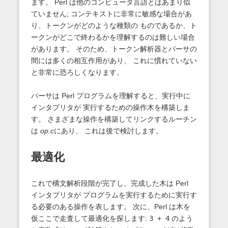
ます。 Perl は他のコンピュータ言語とはあまり似
ていません; コンテキストに非常に敏感な場合があ
り、トークンがどのような種類の ものであるか、ト
ークンがどこで終わるかを理解するのは難しい場合
があります。 そのため、トークン解析器とパーサの
間には多くの相互作用があり、 これに慣れていない
と非常に恐ろしくなります。
パーサは Perl プログラムを理解すると、実行中に
インタプリタが 実行するための操作木を構築しま
す。 さまざまな操作を構築してリンクするルーチン
は
op.c
にあり、 これは後で検討します。
最適化
これで構文解析段階が完了し、完成した木は Perl
インタプリタが プログラムを実行するために実行す
る必要のある操作を表します。 次に、Perl は木を
仮ここで走査して最適化を探します:
3 + 4
のよう