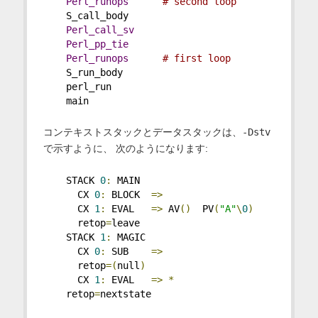
Perl_runops
# second loop
    S_call_body
Perl_call_sv
Perl_pp_tie
Perl_runops
# first loop
    S_run_body
    perl_run
    main
コンテキストスタックとデータスタックは、
-Dstv
で示すように、 次のようになります:
    STACK 
0
:
 MAIN
      CX 
0
:
 BLOCK  
=>
      CX 
1
:
 EVAL   
=>
 AV
()
  PV
(
"A"
\
0
)
      retop
=
leave
    STACK 
1
:
 MAGIC
      CX 
0
:
 SUB    
=>
      retop
=(
null
)
      CX 
1
:
 EVAL   
=>
*
    retop
=
nextstate