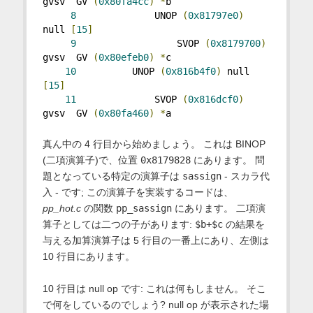
gvsv  GV 
(
0x80fa4cc
)
*
b
8
              UNOP 
(
0x81797e0
)
null 
[
15
]
9
                  SVOP 
(
0x8179700
)
gvsv  GV 
(
0x80efeb0
)
*
c
10
          UNOP 
(
0x816b4f0
)
 null 
[
15
]
11
              SVOP 
(
0x816dcf0
)
gvsv  GV 
(
0x80fa460
)
*
a
真ん中の 4 行目から始めましょう。 これは BINOP
(二項演算子)で、位置
0x8179828
にあります。 問
題となっている特定の演算子は
sassign
- スカラ代
入 - です; この演算子を実装するコードは、
pp_hot.c
の関数
pp_sassign
にあります。 二項演
算子としては二つの子があります:
$b+$c
の結果を
与える加算演算子は 5 行目の一番上にあり、左側は
10 行目にあります。
10 行目は null op です: これは何もしません。 そこ
で何をしているのでしょう? null op が表示された場