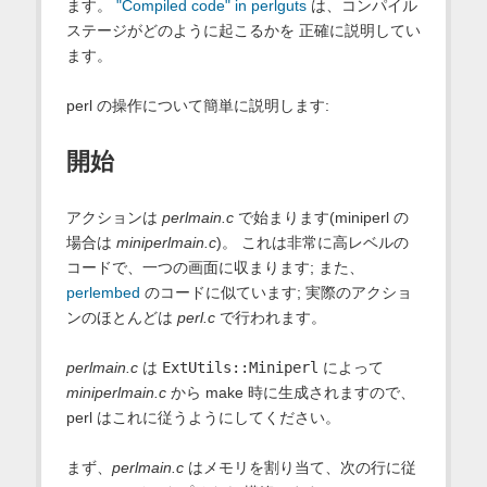
ます。
"Compiled code" in perlguts
は、コンパイル
ステージがどのように起こるかを 正確に説明してい
ます。
perl の操作について簡単に説明します:
開始
アクションは
perlmain.c
で始まります(miniperl の
場合は
miniperlmain.c
)。 これは非常に高レベルの
コードで、一つの画面に収まります; また、
perlembed
のコードに似ています; 実際のアクショ
ンのほとんどは
perl.c
で行われます。
perlmain.c
は
ExtUtils::Miniperl
によって
miniperlmain.c
から make 時に生成されますので、
perl はこれに従うようにしてください。
まず、
perlmain.c
はメモリを割り当て、次の行に従