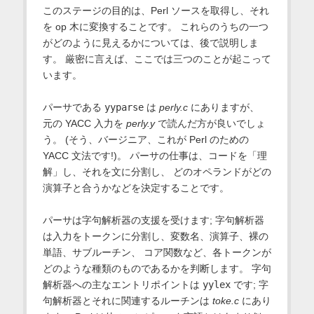
このステージの目的は、Perl ソースを取得し、それ
を op 木に変換することです。 これらのうちの一つ
がどのように見えるかについては、後で説明しま
す。 厳密に言えば、ここでは三つのことが起こって
います。
パーサである
yyparse
は
perly.c
にありますが、
元の YACC 入力を
perly.y
で読んだ方が良いでしょ
う。 (そう、バージニア、これが Perl のための
YACC 文法です!)。 パーサの仕事は、コードを「理
解」し、それを文に分割し、 どのオペランドがどの
演算子と合うかなどを決定することです。
パーサは字句解析器の支援を受けます; 字句解析器
は入力をトークンに分割し、変数名、演算子、裸の
単語、サブルーチン、 コア関数など、各トークンが
どのような種類のものであるかを判断します。 字句
解析器への主なエントリポイントは
yylex
です; 字
句解析器とそれに関連するルーチンは
toke.c
にあり