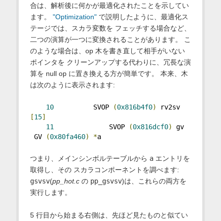
合は、解析後に何かが最適化されたことを示してい
ます。
"Optimization"
で説明したように、最適化ス
テージでは、スカラ変数を フェッチする場合など、
二つの演算が一つに変換されることがあります。 こ
のような場合は、op 木を書き直して相手がいない
ポインタを クリーンアップする代わりに、冗長な演
算を null op に置き換える方が簡単です。 本来、木
は次のように表示されます:
10
          SVOP 
(
0x816b4f0
)
 rv2sv 
[
15
]
11
              SVOP 
(
0x816dcf0
)
 gv 
 GV 
(
0x80fa460
)
*
a
つまり、メインシンボルテーブルから
a
エントリを
取得し、その スカラコンポーネントを調べます:
gsvsv
(
pp_hot.c
の
pp_gsvsv
)は、これらの両方を
実行します。
5 行目から始まる右側は、先ほど見たものと似てい