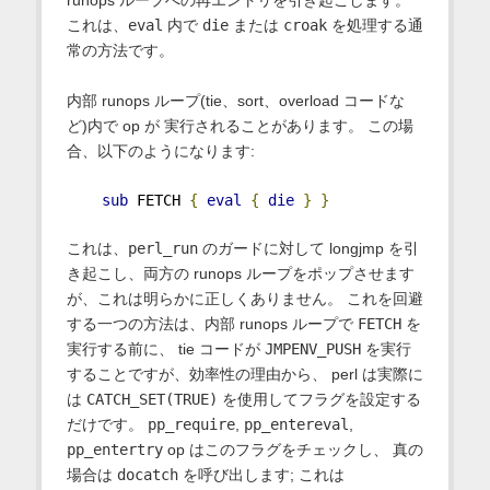
これは、
eval
内で
die
または
croak
を処理する通
常の方法です。
内部 runops ループ(tie、sort、overload コードな
ど)内で op が 実行されることがあります。 この場
合、以下のようになります:
sub
 FETCH 
{
eval
{
die
}
}
これは、
perl_run
のガードに対して longjmp を引
き起こし、両方の runops ループをポップさせます
が、これは明らかに正しくありません。 これを回避
する一つの方法は、内部 runops ループで
FETCH
を
実行する前に、 tie コードが
JMPENV_PUSH
を実行
することですが、効率性の理由から、 perl は実際に
は
CATCH_SET(TRUE)
を使用してフラグを設定する
だけです。
pp_require
,
pp_entereval
,
pp_entertry
op はこのフラグをチェックし、 真の
場合は
docatch
を呼び出します; これは