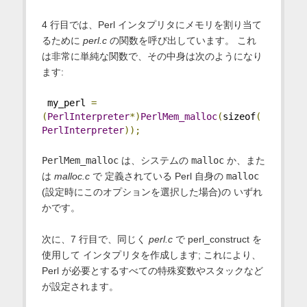
4 行目では、Perl インタプリタにメモリを割り当て
るために
perl.c
の関数を呼び出しています。 これ
は非常に単純な関数で、その中身は次のようになり
ます:
 my_perl 
=
(
PerlInterpreter
*)
PerlMem_malloc
(
sizeof
(
PerlInterpreter
));
PerlMem_malloc
は、システムの
malloc
か、また
は
malloc.c
で 定義されている Perl 自身の
malloc
(設定時にこのオプションを選択した場合)の いずれ
かです。
次に、7 行目で、同じく
perl.c
で perl_construct を
使用して インタプリタを作成します; これにより、
Perl が必要とするすべての特殊変数やスタックなど
が設定されます。