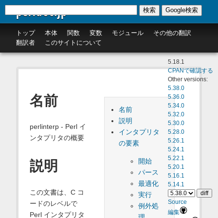
perldoc.jp
検索
Google検索
トップ
本体
関数
変数
モジュール
その他の翻訳
翻訳者
このサイトについて
5.18.1
CPANで確認する
Other versions:
5.38.0
名前
5.36.0
5.34.0
名前
5.32.0
説明
5.30.0
perlinterp - Perl イ
インタプリタ
5.28.0
ンタプリタの概要
5.26.1
の要素
5.24.1
5.22.1
開始
説明
5.20.1
パース
5.16.1
最適化
5.14.1
この文書は、C コ
実行
Source
ードのレベルで
例外処
編集
Perl インタプリタ
理