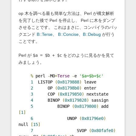
op 木を調べる最も簡単な方法は、Perl が構文解析
を完了した後で Perl を停止し、 Perl に木をダンプ
させることです。 これはまさに、コンパイラのバッ
クエンド
B::Terse
、
B::Concise
、
B::Debug
が行う
ことです。
Perl が
$a = $b + $c
をどのように見るかを見て
みましょう。
%
 perl 
-
MO
=
Terse
-
e 
'$a=$b+$c'
1
  LISTOP 
(
0x8179888
)
 leave
2
      OP 
(
0x81798b0
)
 enter
3
      COP 
(
0x8179850
)
 nextstate
4
      BINOP 
(
0x8179828
)
 sassign
5
          BINOP 
(
0x8179800
)
 add 
[
1
]
6
              UNOP 
(
0x81796e0
)
null 
[
15
]
7
                  SVOP 
(
0x80fafe0
)