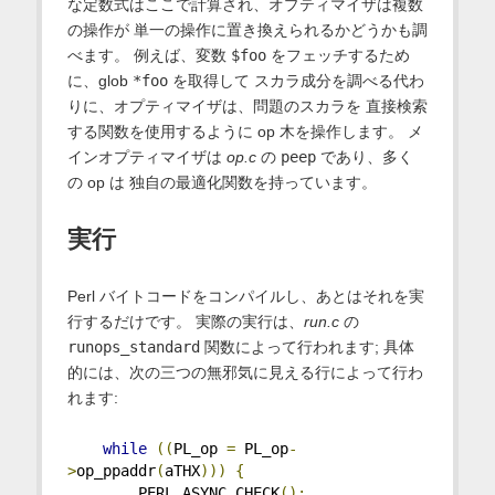
な定数式はここで計算され、オプティマイザは複数
の操作が 単一の操作に置き換えられるかどうかも調
べます。 例えば、変数
$foo
をフェッチするため
に、glob
*foo
を取得して スカラ成分を調べる代わ
りに、オプティマイザは、問題のスカラを 直接検索
する関数を使用するように op 木を操作します。 メ
インオプティマイザは
op.c
の
peep
であり、多く
の op は 独自の最適化関数を持っています。
実行
Perl バイトコードをコンパイルし、あとはそれを実
行するだけです。 実際の実行は、
run.c
の
runops_standard
関数によって行われます; 具体
的には、次の三つの無邪気に見える行によって行わ
れます:
while
((
PL_op 
=
 PL_op
-
>
op_ppaddr
(
aTHX
)))
{
        PERL_ASYNC_CHECK
();