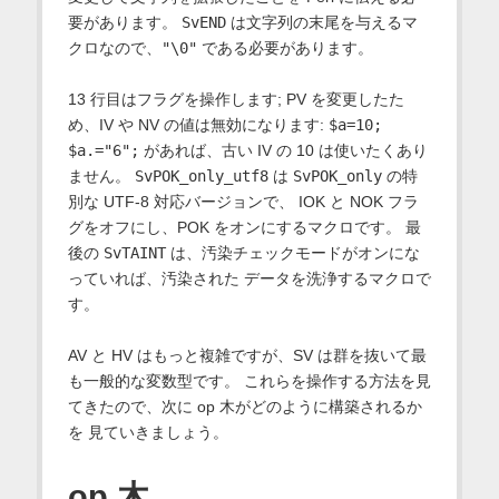
要があります。
SvEND
は文字列の末尾を与えるマ
クロなので、
"\0"
である必要があります。
13 行目はフラグを操作します; PV を変更したた
め、IV や NV の値は無効になります:
$a=10;
$a.="6";
があれば、古い IV の 10 は使いたくあり
ません。
SvPOK_only_utf8
は
SvPOK_only
の特
別な UTF-8 対応バージョンで、 IOK と NOK フラ
グをオフにし、POK をオンにするマクロです。 最
後の
SvTAINT
は、汚染チェックモードがオンにな
っていれば、汚染された データを洗浄するマクロで
す。
AV と HV はもっと複雑ですが、SV は群を抜いて最
も一般的な変数型です。 これらを操作する方法を見
てきたので、次に op 木がどのように構築されるか
を 見ていきましょう。
op 木