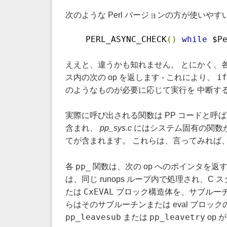
次のような Perl バージョンの方が使いやす
    PERL_ASYNC_CHECK
()
while
 $P
ええと、違うかも知れません。 とにかく、各
if
ス内の次の op を返します - これにより、
のようなものが必要に応じて実行を 中断す
実際に呼び出される関数は PP コードと
含まれ、
pp_sys.c
にはシステム固有の関数
てが含まれます。 これらは、言ってみれば、P
pp_
各
関数は、次の op へのポインタを返すこ
は、同じ runops ループ内で処理され、
CxEVAL
たは
ブロック構造体を、サブルーチン
らはそのサブルーチンまたは eval ブロッ
pp_leavesub
pp_leavetry
または
op 