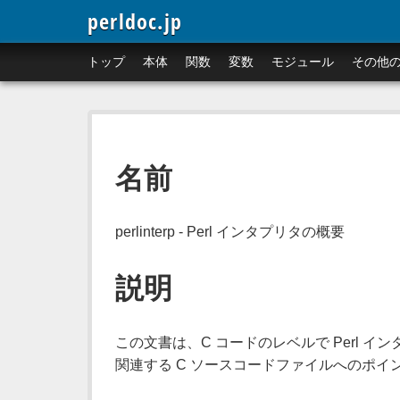
perldoc.jp
トップ
本体
関数
変数
モジュール
その他
名前
perlinterp - Perl インタプリタの概要
説明
この文書は、C コードのレベルで Perl 
関連する C ソースコードファイルへのポイ