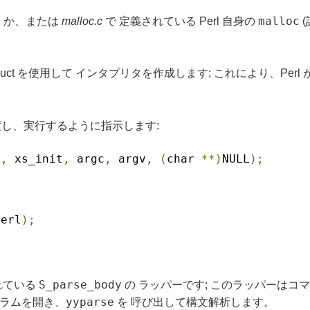
c
malloc
か、または
malloc.c
で 定義されている Perl 自身の
(
onstruct を使用して インタプリタを作成します; これにより、
渡し、実行するように指示します:
l
,
 xs_init
,
 argc
,
 argv
,
(
char 
**)
NULL
);
perl
);
S_parse_body
れている
の ラッパーです; このラッパーは
yyparse
グラムを開き、
を 呼び出して構文解析します。