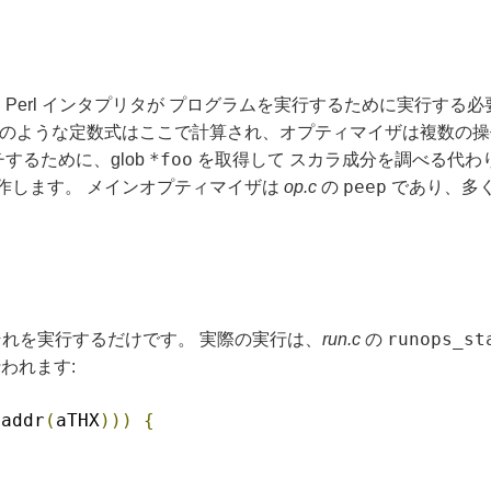
erl インタプリタが プログラムを実行するために実行する必要
のような定数式はここで計算され、オプティマイザは複数の操
*foo
するために、glob
を取得して スカラ成分を調べる代わ
peep
操作します。 メインオプティマイザは
op.c
の
であり、多く
runops_st
はそれを実行するだけです。 実際の実行は、
run.c
の
われます:
paddr
(
aTHX
)))
{