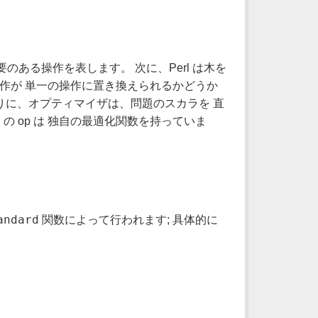
のある操作を表します。 次に、Perl は木を
作が 単一の操作に置き換えられるかどうか
りに、オプティマイザは、問題のスカラを 直
の op は 独自の最適化関数を持っていま
andard
関数によって行われます; 具体的に