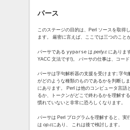
パース
このステージの目的は、Perl ソースを取
ます。 厳密に言えば、ここでは三つのこと
yyparse
パーサである
は
perly.c
にあります
YACC 文法です!)。 パーサの仕事は、
パーサは字句解析器の支援を受けます; 字
がどのような種類のものであるかを判断しま
にあります。 Perl は他のコンピュータ
るか、トークンがどこで終わるかを理解する
慣れていないと非常に恐ろしくなります。
パーサは Perl プログラムを理解すると
は
op.c
にあり、 これは後で検討します。