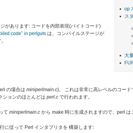
op 
ス
があります: コードを内部表現(バイトコード)
iled code" in perlguts
は、コンパイルステージが
す。
大
FU
erl の場合は
miniperlmain.c
)。 これは非常に高レベルのコード
アクションのほとんどは
perl.c
で行われます。
って
miniperlmain.c
から make 時に生成されますので、per
従って Perl インタプリタを 構築します: