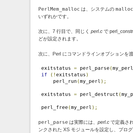
PerlMem_malloc
mallo
は、システムの
いずれかです。
次に、7 行目で、同じく
perl.c
で perl_c
どが設定されます。
次に、Perl にコマンドラインオプションを
 exitstatus 
=
 perl_parse
(
my_per
if
(!
exitstatus
)
     perl_run
(
my_perl
);
 exitstatus 
=
 perl_destruct
(
my_
 perl_free
(
my_perl
);
perl_parse
は実際には、
perl.c
で定義さ
ンクされた XS モジュールを設定し、プロ