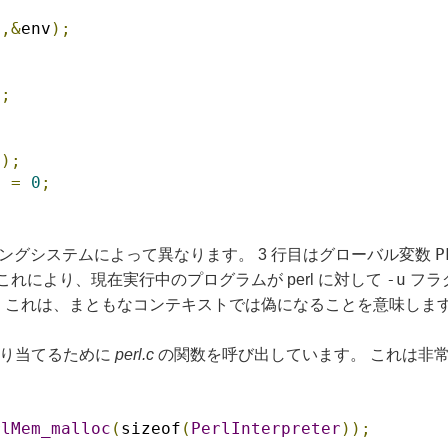
v
,&
env
);
);
l
);
l 
=
0
;
P
ングシステムによって異なります。 3 行目はグローバル変数
-u
これにより、現在実行中のプログラムが perl に対して
フラ
 これは、まともなコンテキストでは偽になることを意味しま
を割り当てるために
perl.c
の関数を呼び出しています。 これは非
rlMem_malloc
(
sizeof
(
PerlInterpreter
));