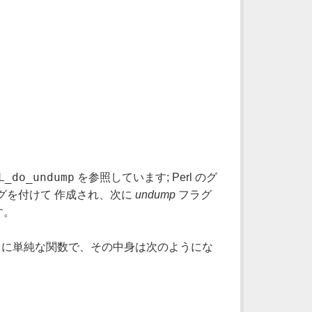
L_do_undump
を参照しています; Perl のグ
グを付けて 作成され、次に
undump
フラグ
す。
常に単純な関数で、その中身は次のようにな