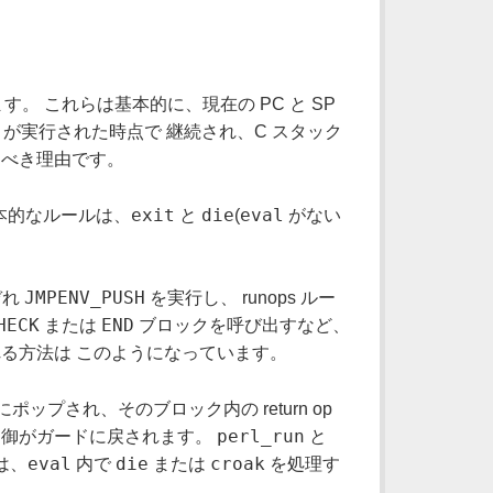
。 これらは基本的に、現在の PC と SP
が実行された時点で 継続され、C スタック
すべき理由です。
exit
die
eval
基本的なルールは、
と
(
がない
。
JMPENV_PUSH
ぞれ
を実行し、 runops ルー
HECK
END
または
ブロックを呼び出すなど、
る方法は このようになっています。
プされ、そのブロック内の return op
perl_run
制御がガードに戻されます。
と
eval
die
croak
は、
内で
または
を処理す