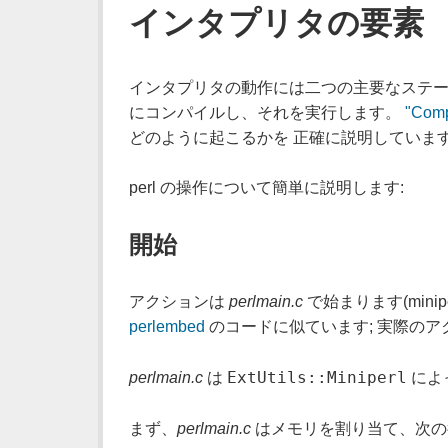
インタプリタの要素
インタプリタの動作には二つの主要なステージ
にコンパイルし、それを実行します。
"Comp
どのように起こるかを 正確に説明していま
perl の操作について簡単に説明します:
開始
アクションは
perlmain.c
で始まります(minip
perlembed
のコードに似ています; 実際の
ExtUtils::Miniperl
perlmain.c
は
によ
まず、
perlmain.c
はメモリを割り当て、次の行に