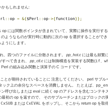
いかもしれません:
erl
::
op 
=
&{
$Perl
::
op
->{
function
}};
 op には関数ポインタが含まれていて、実際に操作を実行する
のようなものが実行時に動的に次の op を選択することがで
るようにします。
呼ばれ、四つのファイルに分散されます。
pp_hot.c
には最も頻繁に
if
w
がすべて含まれ、
pp_ctl.c
には制御構造を実装する関数(
、
erl の組み込み関数と演算子の C コードです。
とが期待されていることに 注意してください。 perl サブルーチ
pp_en
C スタック上の余分なスペースを消費しません。 たとえば、
呼び出しまたは eval に続く op のアドレスを含むコンテ
クの最初の op を返すので、 そのサブルーチンまたはブロック
CxSUB
CxEVAL
が
または
をポップし、そこから return op 