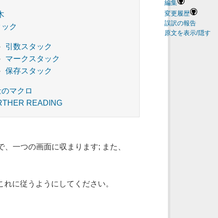
編集
変更履歴
木
誤訳の報告
タック
原文を表示/隠す
引数スタック
マークスタック
保存スタック
量のマクロ
RTHER READING
で、一つの画面に収まります; また、
l はこれに従うようにしてください。