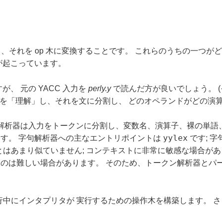
得し、それを op 木に変換することです。 これらのうちの一つ
が起こっています。
が、 元の YACC 入力を
perly.y
で読んだ方が良いでしょう。 (そ
コードを「理解」し、それを文に分割し、 どのオペランドがどの
句解析器は入力をトークンに分割し、変数名、演算子、裸の単語
yylex
す。 字句解析器への主なエントリポイントは
です; 
言語とはあまり似ていません; コンテキストに非常に敏感な場合が
のは難しい場合があります。 そのため、トークン解析器とパー
、実行中にインタプリタが 実行するための操作木を構築します。