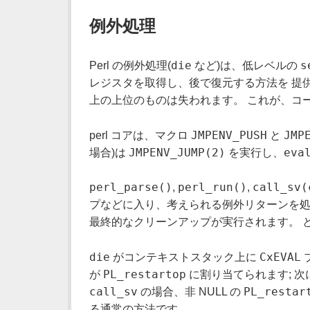
例外処理
die
s
Perl の例外処理(
など)は、低レベルの
レジスタを取得し、後で復元する方法を 提供
上の上位のものは失われます。 これが、コ
JMPENV_PUSH
JMP
perl コアは、マクロ
と
JMPENV_JUMP(2)
eva
場合)は
を実行し、
perl_parse()
perl_run()
call_sv(
,
,
プなどに入り、考えられる例外リターンを処
最終的なクリーンアップが実行されます。 
die
CxEVAL
がコンテキストスタック上に
PL_restartop
が
に割り当てられます; 次
call_sv
PL_restar
の場合、非 NULL の
る通常の方法です。