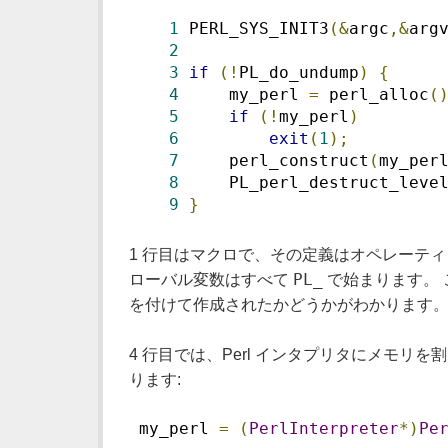
1
 PERL_SYS_INIT3
(&
argc
,&
arg
2
3
if
(!
PL_do_undump
)
{
4
     my_perl 
=
 perl_alloc
(
5
if
(!
my_perl
)
6
exit
(
1
);
7
     perl_construct
(
my_per
8
     PL_perl_destruct_leve
9
}
1 行目はマクロで、その定義はオペレーティ
PL_
ローバル変数はすべて
で始まります。 
を付けて作成されたかどうかがわかります。
4 行目では、Perl インタプリタにメモリ
ります:
 my_perl 
=
(
PerlInterpreter
*)
Pe