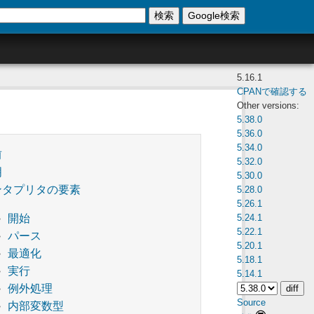
検索
Google検索
5.16.1
CPANで確認する
Other versions:
5.38.0
5.36.0
5.34.0
前
5.32.0
明
5.30.0
ンタプリタの要素
5.28.0
5.26.1
5.24.1
開始
5.22.1
パース
5.20.1
最適化
5.18.1
実行
5.14.1
例外処理
Source
内部変数型