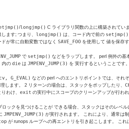
etjmp()
longjmp()
/
C ライブラリ関数の上に構築されています
longjmp()
setjmp()
します; つまり、
は、コード内で前の
SAVE_FOO
ードが常に自動変数ではなく
を使用して 値を保存
ENV_JUMP
setjmp()
で
などをラップします。 perl 例外の
l
die
JMPENV_JUMP(3)
内の
は
を 実行するということです
cv, G_EVAL)
などの perl へのエントリポイントでは、それ
C
理します。 2 リターンの場合は、スタックをポップしたり、
exit
とりわけ、
の実行中にスコープのクリーンアップが行われ
ブロックを見つけることが できる場合、スタックはそのレベルにポッ
JMPENV_JUMP(3)
に
が実行されます。 これにより、通常は
top
が runops ループへの再エントリを引き起こします。 これ