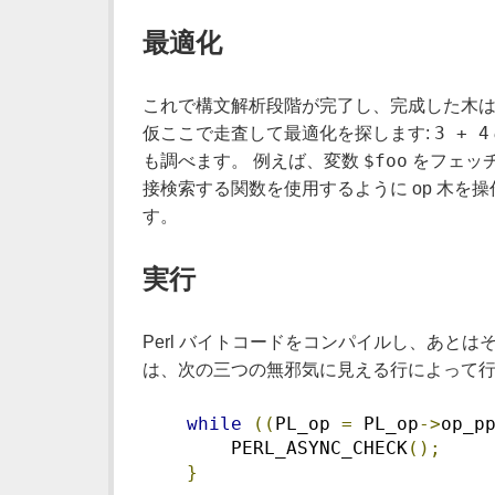
最適化
これで構文解析段階が完了し、完成した木は P
3 + 4
仮ここで走査して最適化を探します:
$foo
も調べます。 例えば、変数
をフェッチ
接検索する関数を使用するように op 木を
す。
実行
Perl バイトコードをコンパイルし、あと
は、次の三つの無邪気に見える行によって行
while
((
PL_op 
=
 PL_op
->
op_p
        PERL_ASYNC_CHECK
();
}