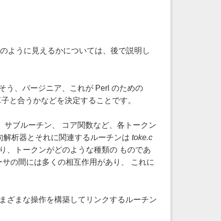
がどのように見えるかについては、後で説明し
う、バージニア、これが Perl のための
演算子と合うかなどを決定することです。
、サブルーチン、 コア関数など、各トークン
字句解析器とそれに関連するルーチンは
toke.c
あり、トークンがどのような種類の ものであ
サの間には多くの相互作用があり、 これに
 さまざまな操作を構築してリンクするルーチン