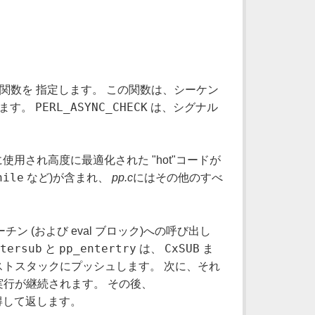
関数を 指定します。 この関数は、シーケン
PERL_ASYNC_CHECK
きます。
は、シグナル
使用され高度に最適化された "hot"コードが
hile
など)が含まれ、
pp.c
にはその他のすべ
ン (および eval ブロック)への呼び出し
tersub
pp_entertry
CxSUB
と
は、
ま
キストスタックにプッシュします。 次に、それ
の実行が継続されます。 その後、
を取得して返します。