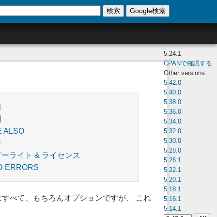
検索
Google検索
5.24.1
CPANで確認する
Other versions:
5.42.0
5.40.0
5.38.0
前
5.36.0
明
5.34.0
E ALSO
5.32.0
5.30.0
者
5.28.0
ーライト & ライセンス
5.26.1
D ERRORS
5.22.1
5.20.1
5.18.1
はすべて、もちろんオプションですが、 これ
5.16.1
5.14.1