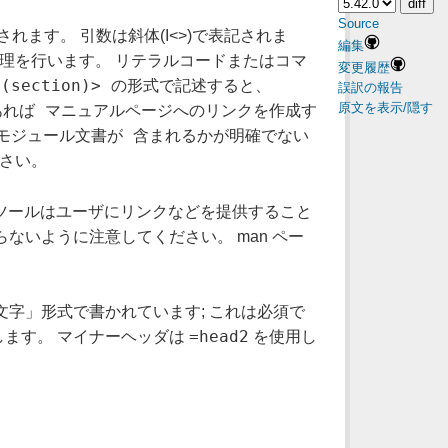
Source
ます。 引数は斜体(I<>)で表記されま
編集
 がこの処理を行います。 リテラルコードまたはコマ
変更履歴
ge(section)> の形式で記述すると、
誤訳の報告
原文を表示/隠す
能であれば マニュアルページへのリンクを作成す
モジュール文書が 含まれるかが明確でない
ださい。
スツールはユーザにリンクなどを提供すること
ないように注意してください。 man ペー
字」形式で書かれています; これは必須で
=head2
します。 マイナーヘッダは
を使用し